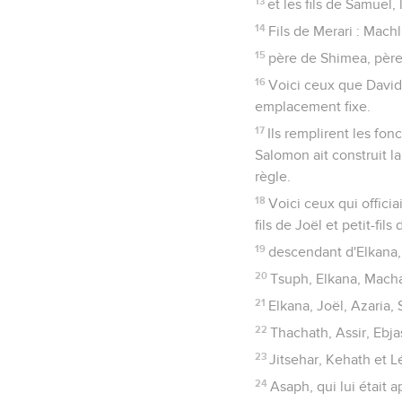
13
et les fils de Samuel, 
14
Fils de Merari : Mach
15
père de Shimea, père
16
Voici ceux que David 
emplacement fixe.
17
Ils remplirent les fo
Salomon ait construit l
règle.
18
Voici ceux qui offici
fils de Joël et petit-fil
19
descendant d'Elkana,
20
Tsuph, Elkana, Mach
21
Elkana, Joël, Azaria,
22
Thachath, Assir, Ebja
23
Jitsehar, Kehath et Lé
24
Asaph, qui lui était a