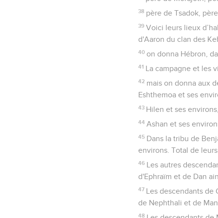
38
père de Tsadok, père
39
Voici leurs lieux d’h
d'Aaron du clan des Keha
40
on donna Hébron, dans
41
La campagne et les vil
42
mais on donna aux des
Eshthemoa et ses envir
43
Hilen et ses environs
44
Ashan et ses environ
45
Dans la tribu de Ben
environs. Total de leurs 
46
Les autres descendant
d'Ephraïm et de Dan ain
47
Les descendants de Gu
de Nephthali et de Man
48
Les descendants de Me