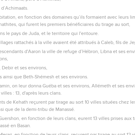
 d’Achimaats.
abitation, en fonction des domaines qu’ils formaient avec leurs l
thites, qui furent les premiers bénéficiaires du tirage au sort,
 le pays de Juda, et le territoire qui l'entoure.
lages rattachés à la ville avaient été attribués à Caleb, fils de 
cendants d'Aaron la ville de refuge d’Hébron, Libna et ses envir
ons,
, Debir et ses environs,
s ainsi que Beth-Shémesh et ses environs.
jamin, on leur donna Guéba et ses environs, Allémeth et ses envi
villes : 13, d'après leurs clans.
s de Kehath reçurent par tirage au sort 10 villes situées chez le
si que de la demi-tribu de Manassé.
ershon, en fonction de leurs clans, eurent 13 villes prises aux tr
assé en Basan.
rari, en fonction de leurs clans, reçurent par tirage au sort 12 vi