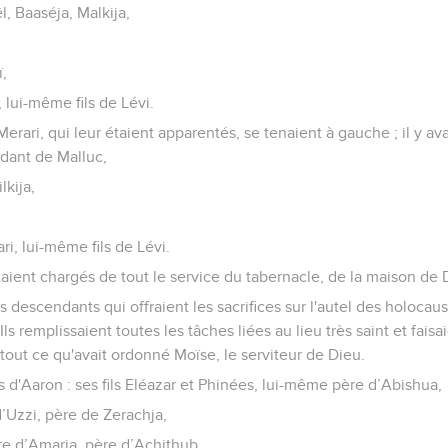
, Baaséja, Malkija,
,
 lui-même fils de Lévi.
rari, qui leur étaient apparentés, se tenaient à gauche ; il y avait
ndant de Malluc,
lkija,
ri, lui-même fils de Lévi.
étaient chargés de tout le service du tabernacle, de la maison de 
s descendants qui offraient les sacrifices sur l'autel des holocau
Ils remplissaient toutes les tâches liées au lieu très saint et faisa
tout ce qu'avait ordonné Moïse, le serviteur de Dieu.
 d'Aaron : ses fils Eléazar et Phinées, lui-même père d’Abishua,
’Uzzi, père de Zerachja,
re d’Amaria, père d’Achithub,