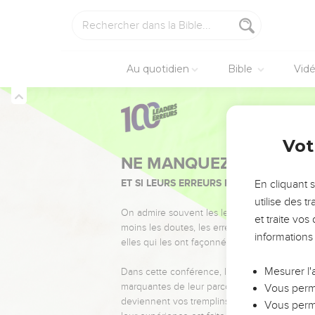
Au quotidien
Bible
Vid
Vot
NE MANQUEZ PAS L’ÉVÉ
ET SI LEURS ERREURS POUVAIENT VOUS 
En cliquant 
utilise des 
On admire souvent les leaders pour leurs réussi
et traite vo
moins les doutes, les erreurs et les saisons di
informations
elles qui les ont façonnés.
Mesurer l'
Dans cette conférence, leaders, entrepreneur
marquantes de leur parcours et les clés pour
Vous perme
deviennent vos tremplins. Que vous guidiez 
Vous perme