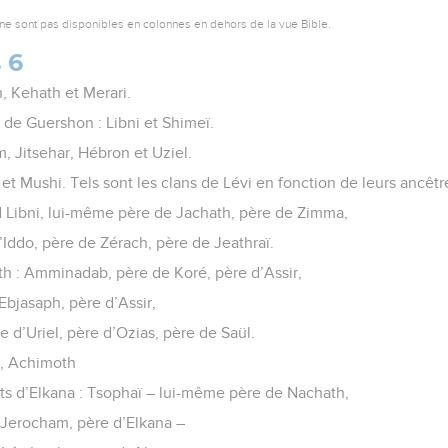
ne sont pas disponibles en colonnes en dehors de la vue Bible.
 6
n, Kehath et Merari.
s de Guershon : Libni et Shimeï.
, Jitsehar, Hébron et Uziel.
i et Mushi. Tels sont les clans de Lévi en fonction de leurs ancêtr
Libni, lui-même père de Jachath, père de Zimma,
’Iddo, père de Zérach, père de Jeathraï.
h : Amminadab, père de Koré, père d’Assir,
Ebjasaph, père d’Assir,
 d’Uriel, père d’Ozias, père de Saül.
ï, Achimoth
ts d’Elkana : Tsophaï – lui-même père de Nachath,
e Jerocham, père d’Elkana –