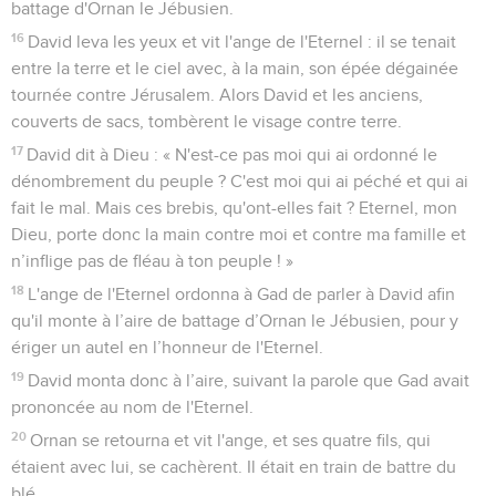
battage d'Ornan le Jébusien.
16
David leva les yeux et vit l'ange de l'Eternel : il se tenait
entre la terre et le ciel avec, à la main, son épée dégainée
tournée contre Jérusalem. Alors David et les anciens,
couverts de sacs, tombèrent le visage contre terre.
17
David dit à Dieu : « N'est-ce pas moi qui ai ordonné le
dénombrement du peuple ? C'est moi qui ai péché et qui ai
fait le mal. Mais ces brebis, qu'ont-elles fait ? Eternel, mon
Dieu, porte donc la main contre moi et contre ma famille et
n’inflige pas de fléau à ton peuple ! »
18
L'ange de l'Eternel ordonna à Gad de parler à David afin
qu'il monte à l’aire de battage d’Ornan le Jébusien, pour y
ériger un autel en l’honneur de l'Eternel.
19
David monta donc à l’aire, suivant la parole que Gad avait
prononcée au nom de l'Eternel.
20
Ornan se retourna et vit l'ange, et ses quatre fils, qui
étaient avec lui, se cachèrent. Il était en train de battre du
blé.