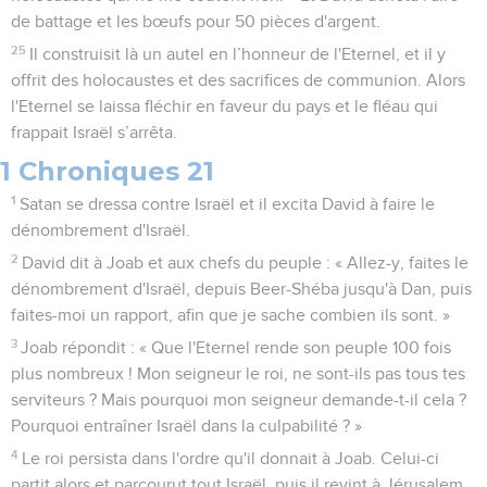
de battage et les bœufs pour 50 pièces d'argent.
25
Il construisit là un autel en l’honneur de l'Eternel, et il y
offrit des holocaustes et des sacrifices de communion. Alors
l'Eternel se laissa fléchir en faveur du pays et le fléau qui
frappait Israël s’arrêta.
1 Chroniques 21
1
Satan se dressa contre Israël et il excita David à faire le
dénombrement d'Israël.
2
David dit à Joab et aux chefs du peuple : « Allez-y, faites le
dénombrement d'Israël, depuis Beer-Shéba jusqu'à Dan, puis
faites-moi un rapport, afin que je sache combien ils sont. »
3
Joab répondit : « Que l'Eternel rende son peuple 100 fois
plus nombreux ! Mon seigneur le roi, ne sont-ils pas tous tes
serviteurs ? Mais pourquoi mon seigneur demande-t-il cela ?
Pourquoi entraîner Israël dans la culpabilité ? »
4
Le roi persista dans l'ordre qu'il donnait à Joab. Celui-ci
partit alors et parcourut tout Israël, puis il revint à Jérusalem.