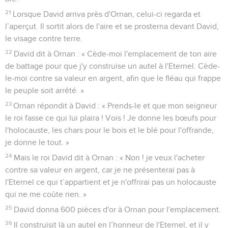
21
Lorsque David arriva près d'Ornan, celui-ci regarda et
l’aperçut. Il sortit alors de l'aire et se prosterna devant David,
le visage contre terre.
22
David dit à Ornan : « Cède-moi l'emplacement de ton aire
de battage pour que j'y construise un autel à l'Eternel. Cède-
le-moi contre sa valeur en argent, afin que le fléau qui frappe
le peuple soit arrêté. »
23
Ornan répondit à David : « Prends-le et que mon seigneur
le roi fasse ce qui lui plaira ! Vois ! Je donne les bœufs pour
l'holocauste, les chars pour le bois et le blé pour l'offrande,
je donne le tout. »
24
Mais le roi David dit à Ornan : « Non ! je veux l'acheter
contre sa valeur en argent, car je ne présenterai pas à
l'Eternel ce qui t’appartient et je n'offrirai pas un holocauste
qui ne me coûte rien. »
25
David donna 600 pièces d'or à Ornan pour l'emplacement.
26
Il construisit là un autel en l’honneur de l'Eternel, et il y