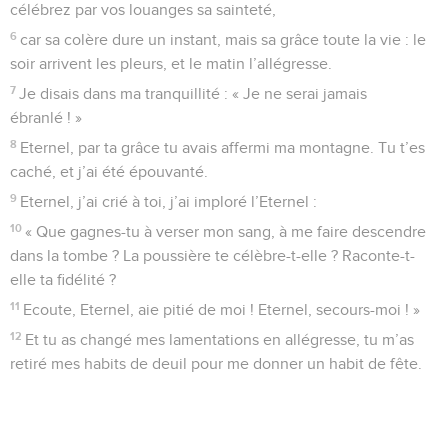
célébrez par vos louanges sa sainteté,
6
car sa colère dure un instant, mais sa grâce toute la vie : le
soir arrivent les pleurs, et le matin l’allégresse.
7
Je disais dans ma tranquillité : « Je ne serai jamais
ébranlé ! »
8
Eternel, par ta grâce tu avais affermi ma montagne. Tu t’es
caché, et j’ai été épouvanté.
9
Eternel, j’ai crié à toi, j’ai imploré l’Eternel :
10
« Que gagnes-tu à verser mon sang, à me faire descendre
dans la tombe ? La poussière te célèbre-t-elle ? Raconte-t-
elle ta fidélité ?
11
Ecoute, Eternel, aie pitié de moi ! Eternel, secours-moi ! »
12
Et tu as changé mes lamentations en allégresse, tu m’as
retiré mes habits de deuil pour me donner un habit de fête.