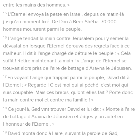
entre les mains des hommes. »
15
L'Eternel envoya la peste en Israël, depuis ce matin-là
jusqu'au moment fixé. De Dan à Beer-Shéba, 70'000
hommes moururent parmi le peuple.
16
L'ange tendait la main contre Jérusalem pour y semer la
dévastation lorsque l'Eternel éprouva des regrets face à ce
malheur. Il dit à l'ange chargé de détruire le peuple : « Cela
suffit ! Retire maintenant ta main ! » L'ange de l'Eternel se
trouvait alors près de l'aire de battage d'Aravna le Jébusien.
17
En voyant l'ange qui frappait parmi le peuple, David dit à
l'Eternel : « Regarde ! C’est moi qui ai péché, c'est moi qui
suis coupable. Mais ces brebis, qu'ont-elles fait ? Porte donc
la main contre moi et contre ma famille ! »
18
Ce jour-là, Gad vint trouver David et lui dit : « Monte à l'aire
de battage d'Aravna le Jébusien et ériges-y un autel en
l’honneur de l'Eternel. »
19
David monta donc à l’aire, suivant la parole de Gad,