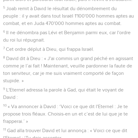
5
Joab remit à David le résultat du dénombrement du
peuple : il y avait dans tout Israël 1'100'000 hommes aptes au
combat, et en Juda 470'000 hommes aptes au combat.
6
Il ne dénombra pas Lévi et Benjamin parmi eux, car l'ordre
du roi lui répugnait.
7
Cet ordre déplut à Dieu, qui frappa Israël.
8
David dit à Dieu : « J'ai commis un grand péché en agissant
comme je l’ai fait ! Maintenant, veuille pardonner la faute de
ton serviteur, car je me suis vraiment comporté de façon
stupide. »
9
L'Eternel adressa la parole à Gad, qui était le voyant de
David :
10
« Va annoncer à David : ‘Voici ce que dit l'Eternel : Je te
propose trois fléaux. Choisis-en un et c’est de lui que je te
frapperai.’ »
11
Gad alla trouver David et lui annonça : « Voici ce que dit
l'Eternel : ‘Tu dois accepter