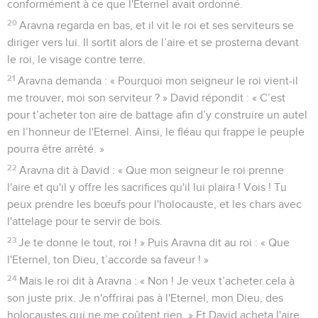
conformément à ce que l'Eternel avait ordonné.
20
Aravna regarda en bas, et il vit le roi et ses serviteurs se
diriger vers lui. Il sortit alors de l’aire et se prosterna devant
le roi, le visage contre terre.
21
Aravna demanda : « Pourquoi mon seigneur le roi vient-il
me trouver, moi son serviteur ? » David répondit : « C’est
pour t’acheter ton aire de battage afin d’y construire un autel
en l’honneur de l'Eternel. Ainsi, le fléau qui frappe le peuple
pourra être arrêté. »
22
Aravna dit à David : « Que mon seigneur le roi prenne
l'aire et qu'il y offre les sacrifices qu'il lui plaira ! Vois ! Tu
peux prendre les bœufs pour l'holocauste, et les chars avec
l'attelage pour te servir de bois.
23
Je te donne le tout, roi ! » Puis Aravna dit au roi : « Que
l'Eternel, ton Dieu, t’accorde sa faveur ! »
24
Mais le roi dit à Aravna : « Non ! Je veux t’acheter cela à
son juste prix. Je n'offrirai pas à l'Eternel, mon Dieu, des
holocaustes qui ne me coûtent rien. » Et David acheta l'aire