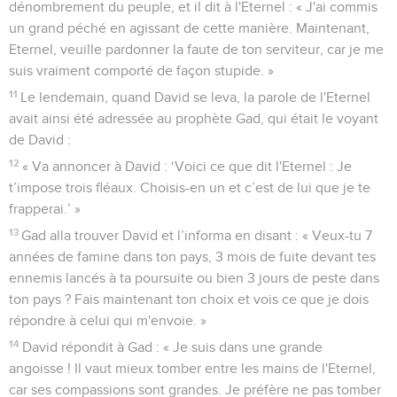
dénombrement du peuple, et il dit à l'Eternel : « J'ai commis
un grand péché en agissant de cette manière. Maintenant,
Eternel, veuille pardonner la faute de ton serviteur, car je me
suis vraiment comporté de façon stupide. »
11
Le lendemain, quand David se leva, la parole de l'Eternel
avait ainsi été adressée au prophète Gad, qui était le voyant
de David :
12
« Va annoncer à David : ‘Voici ce que dit l'Eternel : Je
t’impose trois fléaux. Choisis-en un et c’est de lui que je te
frapperai.’ »
13
Gad alla trouver David et l’informa en disant : « Veux-tu 7
années de famine dans ton pays, 3 mois de fuite devant tes
ennemis lancés à ta poursuite ou bien 3 jours de peste dans
ton pays ? Fais maintenant ton choix et vois ce que je dois
répondre à celui qui m'envoie. »
14
David répondit à Gad : « Je suis dans une grande
angoisse ! Il vaut mieux tomber entre les mains de l'Eternel,
car ses compassions sont grandes. Je préfère ne pas tomber