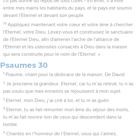
t-il pas donné du repos de tous côtés ? En effet, il a livré
entre mes mains les habitants du pays, et le pays est soumis
devant l'Eternel et devant son peuple.
19
Appliquez maintenant votre cœur et votre âme à chercher
l'Eternel, votre Dieu. Levez-vous et construisez le sanctuaire
de l'Eternel Dieu, afin d'amener l'arche de l'alliance de
l'Eternel et les ustensiles consacrés à Dieu dans la maison
qui sera construite pour le nom de l'Eternel. »
Psaumes 30
1
Psaume, chant pour la dédicace de la maison. De David.
2
Je proclame ta grandeur, Eternel, car tu m’as relevé, tu n’as
pas voulu que mes ennemis se réjouissent à mon sujet.
3
Eternel, mon Dieu, j’ai crié à toi, et tu m’as guéri.
4
Eternel, tu as fait remonter mon âme du séjour des morts,
tu m’as fait revivre loin de ceux qui descendent dans la
tombe.
5
Chantez en l’honneur de l’Eternel, vous qui l’aimez,