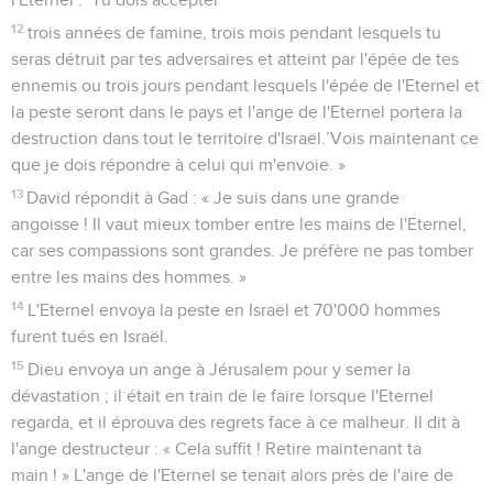
12
trois années de famine, trois mois pendant lesquels tu
seras détruit par tes adversaires et atteint par l'épée de tes
ennemis ou trois jours pendant lesquels l'épée de l'Eternel et
la peste seront dans le pays et l'ange de l'Eternel portera la
destruction dans tout le territoire d'Israël.’Vois maintenant ce
que je dois répondre à celui qui m'envoie. »
13
David répondit à Gad : « Je suis dans une grande
angoisse ! Il vaut mieux tomber entre les mains de l'Eternel,
car ses compassions sont grandes. Je préfère ne pas tomber
entre les mains des hommes. »
14
L'Eternel envoya la peste en Israël et 70'000 hommes
furent tués en Israël.
15
Dieu envoya un ange à Jérusalem pour y semer la
dévastation ; il était en train de le faire lorsque l'Eternel
regarda, et il éprouva des regrets face à ce malheur. Il dit à
l'ange destructeur : « Cela suffit ! Retire maintenant ta
main ! » L'ange de l'Eternel se tenait alors près de l'aire de