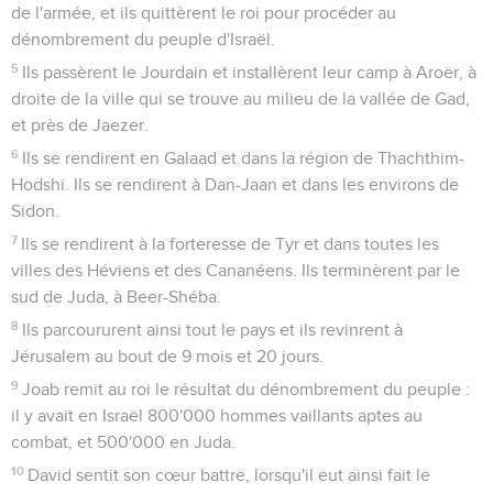
de l'armée, et ils quittèrent le roi pour procéder au
dénombrement du peuple d'Israël.
5
Ils passèrent le Jourdain et installèrent leur camp à Aroër, à
droite de la ville qui se trouve au milieu de la vallée de Gad,
et près de Jaezer.
6
Ils se rendirent en Galaad et dans la région de Thachthim-
Hodshi. Ils se rendirent à Dan-Jaan et dans les environs de
Sidon.
7
Ils se rendirent à la forteresse de Tyr et dans toutes les
villes des Héviens et des Cananéens. Ils terminèrent par le
sud de Juda, à Beer-Shéba.
8
Ils parcoururent ainsi tout le pays et ils revinrent à
Jérusalem au bout de 9 mois et 20 jours.
9
Joab remit au roi le résultat du dénombrement du peuple :
il y avait en Israël 800'000 hommes vaillants aptes au
combat, et 500'000 en Juda.
10
David sentit son cœur battre, lorsqu'il eut ainsi fait le