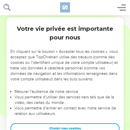
Votre vie privée est importante
pour nous
NE MANQUEZ PAS L’ÉVÉNEMENT
En cliquant sur le bouton « Accepter tous les cookies », vous
DE L’ANNÉE !
acceptez que TopChrétien utilise des traceurs (comme des
cookies ou l'identifiant unique de votre compte utilisateur) et
ET SI LEURS ERREURS POUVAIENT VOUS ÉVITER LES
traite vos données à caractère personnel (comme vos
VOTRES ?
données de navigation et les informations renseignées dans
votre compte utilisateur) dans les buts suivants :
On admire souvent les leaders pour leurs réussites, leur impact,
leur foi ou leur vision. Mais on voit moins les doutes, les erreurs
Mesurer l'audience de notre service
Vous permettre d'utiliser des services tiers tels que de la
et les saisons difficiles qu'ils ont traversés, alors même que ce
vidéo, des cartes du monde…
sont elles qui les ont façonnés.
Vous permettre d'entrer en contact avec notre service de
relation aux utilisateurs.
Dans cette conférence, leaders, entrepreneurs, et responsables
reviennent sur les erreurs marquantes de leur parcours et les
clés pour avancer avec plus de sagesse afin que leurs erreurs
Choisir mes cookies