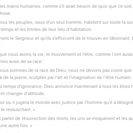
r des mains humaines, comme s'il avait besoin de quoi que ce soit,
chose.
 tous les peuples, issus d'un seul homme, habitent sur toute la surf
emps et les limites de leur lieu d’habitation.
chent le Seigneur et qu'ils s'efforcent de le trouver en tâtonnant, 
.
i que nous avons la vie, le mouvement et l'être, comme l’ont auss
es aussi de sa race.’
nous sommes de la race de Dieu, nous ne devons pas croire que l
 à de la pierre, sculptés par l'art et l'imagination de l’être humain.
s temps d'ignorance, Dieu annonce maintenant à tous les êtres h
ent changer d’attitude,
jour où il jugera le monde avec justice par l'homme qu'il a désigné
le ressuscitant. »
t parler de résurrection des morts, les uns se moquèrent et les au
ne autre fois. »