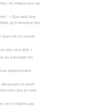
Dieu, et chaque jour sur
ent : « Que veut dire
 semble qu'il annonce des
ir quel est ce nouvel
e cela veut dire. »
ire ou à écouter les
de vue extrêmement
me découvert un autel
'est celui que je vous
e, et il n'habite pas