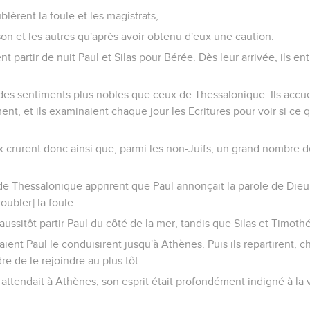
ublèrent la foule et les magistrats,
on et les autres qu'après avoir obtenu d'eux une caution.
ent partir de nuit Paul et Silas pour Bérée. Dès leur arrivée, ils en
des sentiments plus nobles que ceux de Thessalonique. Ils accuei
, et ils examinaient chaque jour les Ecritures pour voir si ce qu'
 crurent donc ainsi que, parmi les non-Juifs, un grand nombre 
de Thessalonique apprirent que Paul annonçait la parole de Dieu a
roubler] la foule.
t aussitôt partir Paul du côté de la mer, tandis que Silas et Timoth
nt Paul le conduisirent jusqu'à Athènes. Puis ils repartirent, c
dre de le rejoindre au plus tôt.
attendait à Athènes, son esprit était profondément indigné à la v