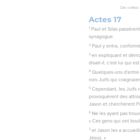
Ces vidéos 
Actes 17
1
Paul et Silas passèren
synagogue.
2
Paul y entra, conformé
3
en expliquant et démon
disait-il, c'est lui qui es
4
Quelques-uns d'entre e
non-Juifs qui craignai
5
Cependant, les Juifs r
provoquèrent des attrou
Jason et cherchèrent Pa
6
Ne les ayant pas trouvé
« Ces gens qui ont boul
7
et Jason les a accueill
Jésus. »