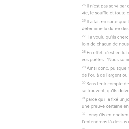
25
Il n'est pas servi pa
vie, le souffle et toute 
26
Il a fait en sorte que
déterminé la durée des t
27
Il a voulu qu'ils cher
loin de chacun de nous
28
En effet, c’est en lu
vos poètes : ‘Nous somm
29
Ainsi donc, puisque 
de l'or, à de l'argent ou
30
Sans tenir compte de
se trouvent, qu'ils doiv
31
parce qu'il a fixé un 
une preuve certaine en 
32
Lorsqu'ils entendiren
t'entendrons là-dessus u