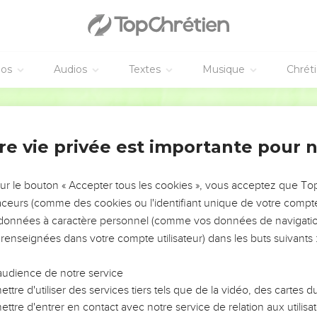
éos
Audios
Textes
Musique
Chrét
re vie privée est importante pour 
NEMENT DE L’ANNÉE !
ÉVITER LES VOTRES ?
sur le bouton « Accepter tous les cookies », vous acceptez que T
traceurs (comme des cookies ou l'identifiant unique de votre compte 
tes, leur impact, leur foi ou leur vision. Mais on voit
s données à caractère personnel (comme vos données de navigatio
fficiles qu'ils ont traversés, alors même que ce sont
 renseignées dans votre compte utilisateur) dans les buts suivants 
audience de notre service
s, et responsables reviennent sur les erreurs
 avancer avec plus de sagesse afin que leurs erreurs
ttre d'utiliser des services tiers tels que de la vidéo, des cartes
un ministère, une équipe, un groupe ou une famille,
ttre d'entrer en contact avec notre service de relation aux utilisat