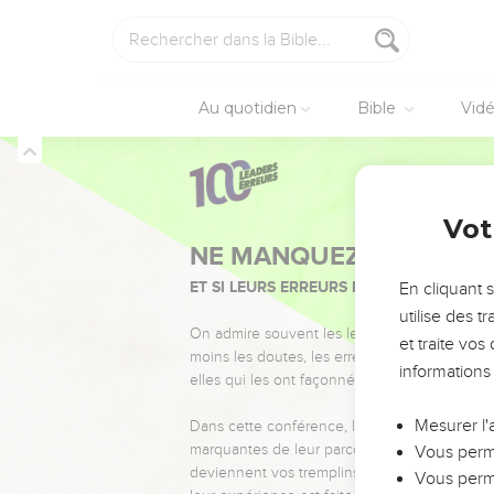
Au quotidien
Bible
Vid
Vot
NE MANQUEZ PAS L’ÉVÉ
ET SI LEURS ERREURS POUVAIENT VOUS 
En cliquant 
utilise des 
On admire souvent les leaders pour leurs réussi
et traite vo
moins les doutes, les erreurs et les saisons di
informations
elles qui les ont façonnés.
Mesurer l'
Dans cette conférence, leaders, entrepreneur
marquantes de leur parcours et les clés pour
Vous perme
deviennent vos tremplins. Que vous guidiez 
Vous perme