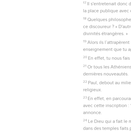
17
Il s'entretenait donc 
la place publique avec c
18
Quelques philosophes 
ce discoureur ? » D'autr
divinités étrangères. »
19
Alors ils l’attrapèren
enseignement que tu a
20
En effet, tu nous fai
21
Or tous les Athéniens
dernières nouveautés.
22
Paul, debout au mili
religieux.
23
En effet, en parcoura
avec cette inscription :
annonce.
24
Le Dieu qui a fait le 
dans des temples faits 