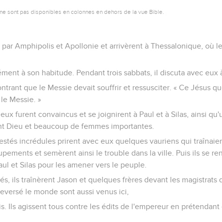
ne sont pas disponibles en colonnes en dehors de la vue Bible.
t par Amphipolis et Apollonie et arrivèrent à Thessalonique, où l
ment à son habitude. Pendant trois sabbats, il discuta avec eux à
trant que le Messie devait souffrir et ressusciter. « Ce Jésus q
t le Messie. »
ux furent convaincus et se joignirent à Paul et à Silas, ainsi q
ent Dieu et beaucoup de femmes importantes.
estés incrédules prirent avec eux quelques vauriens qui traînaien
pements et semèrent ainsi le trouble dans la ville. Puis ils se re
ul et Silas pour les amener vers le peuple.
s, ils traînèrent Jason et quelques frères devant les magistrats de
eversé le monde sont aussi venus ici,
is. Ils agissent tous contre les édits de l'empereur en prétendant q