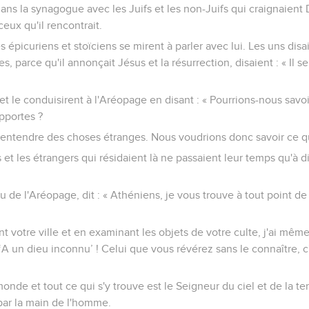
dans la synagogue avec les Juifs et les non-Juifs qui craignaient 
eux qu'il rencontrait.
épicuriens et stoïciens se mirent à parler avec lui. Les uns disai
es, parce qu'il annonçait Jésus et la résurrection, disaient : « Il
t et le conduisirent à l'Aréopage en disant : « Pourrions-nous savo
pportes ?
s entendre des choses étranges. Nous voudrions donc savoir ce qu
 et les étrangers qui résidaient là ne passaient leur temps qu'à d
eu de l'Aréopage, dit : « Athéniens, je vous trouve à tout point 
nt votre ville et en examinant les objets de votre culte, j'ai mê
 ‘A un dieu inconnu’ ! Celui que vous révérez sans le connaître, c
monde et tout ce qui s'y trouve est le Seigneur du ciel et de la terr
par la main de l'homme.