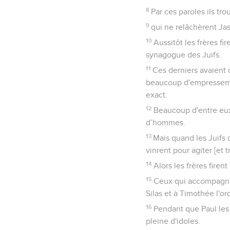
8
Par ces paroles ils tro
9
qui ne relâchèrent Jas
10
Aussitôt les frères fir
synagogue des Juifs.
11
Ces derniers avaient 
beaucoup d'empressement
exact.
12
Beaucoup d'entre eux
d’hommes.
13
Mais quand les Juifs 
vinrent pour agiter [et t
14
Alors les frères firen
15
Ceux qui accompagnaie
Silas et à Timothée l'or
16
Pendant que Paul les 
pleine d'idoles.