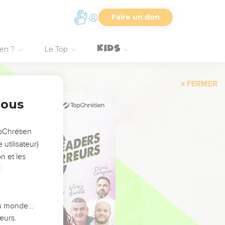
Faire un don
ien ?
Le Top
FERMER
nous
opChrétien
utilisateur)
n et les
:
 du monde…
eurs.