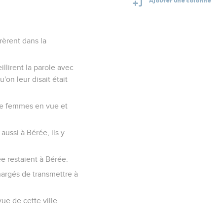
trèrent dans la
llirent la parole avec
on leur disait était
de femmes en vue et
ussi à Bérée, ils y
ée restaient à Bérée.
hargés de transmettre à
ue de cette ville