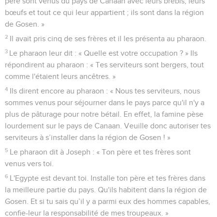
père sont venus du pays de Canaan avec leurs brebis, leurs
bœufs et tout ce qui leur appartient ; ils sont dans la région
de Gosen. »
2
Il avait pris cinq de ses frères et il les présenta au pharaon.
3
Le pharaon leur dit : « Quelle est votre occupation ? » Ils
répondirent au pharaon : « Tes serviteurs sont bergers, tout
comme l'étaient leurs ancêtres. »
4
Ils dirent encore au pharaon : « Nous tes serviteurs, nous
sommes venus pour séjourner dans le pays parce qu'il n'y a
plus de pâturage pour notre bétail. En effet, la famine pèse
lourdement sur le pays de Canaan. Veuille donc autoriser tes
serviteurs à s’installer dans la région de Gosen ! »
5
Le pharaon dit à Joseph : « Ton père et tes frères sont
venus vers toi.
6
L'Egypte est devant toi. Installe ton père et tes frères dans
la meilleure partie du pays. Qu'ils habitent dans la région de
Gosen. Et si tu sais qu’il y a parmi eux des hommes capables,
confie-leur la responsabilité de mes troupeaux. »