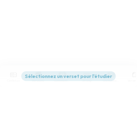
Contenus
Versions
Commentaires
Strong
Dictionnaire
Paramètres de lecture
Afficher les numéros de versets
Mode dyslexique