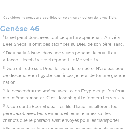
Ces vidéos ne sont pas disponibles en colonnes en dehors de la vue Bible.
Genèse 46
1
Israël partit donc avec tout ce qui lui appartenait. Arrivé à
Beer-Shéba, il offrit des sacrifices au Dieu de son père Isaac.
2
Dieu parla à Israël dans une vision pendant la nuit. Il dit :
« Jacob ! Jacob ! » Israël répondit : « Me voici ! »
3
Dieu dit : « Je suis Dieu, le Dieu de ton père. N’aie pas peur
de descendre en Egypte, car là-bas je ferai de toi une grande
nation.
4
Je descendrai moi-même avec toi en Egypte et je t'en ferai
moi-même remonter. C’est Joseph qui te fermera les yeux. »
5
Jacob quitta Beer-Shéba. Les fils d'Israël installèrent leur
père Jacob avec leurs enfants et leurs femmes sur les
chariots que le pharaon avait envoyés pour les transporter.
6
Ils prirent aussi leurs troupeaux et les biens dont ils étaient