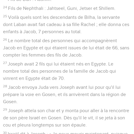
24
Fils de Nephthali : Jahtseel, Guni, Jetser et Shillem.
25
Voilà quels sont les descendants de Bilha, la servante
dont Laban avait fait cadeau à sa fille Rachel ; elle donna ces
enfants à Jacob, 7 personnes au total.
26
Le nombre total des personnes qui accompagnèrent
Jacob en Egypte et qui étaient issues de lui était de 66, sans
compter les femmes des fils de Jacob.
27
Joseph avait 2 fils qui lui étaient nés en Egypte. Le
nombre total des personnes de la famille de Jacob qui
vinrent en Egypte était de 70.
28
Jacob envoya Juda vers Joseph avant lui pour qu'il lui
prépare la voie en Gosen, et ils arrivèrent dans la région de
Gosen.
29
Joseph attela son char et y monta pour aller à la rencontre
de son père Israël en Gosen. Dès qu'il le vit, il se jeta à son
cou et pleura longtemps sur son épaule.
30
Israël dit à Joseph : « Je peux mourir maintenant, puisque