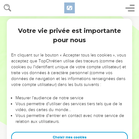
Votre vie privée est importante
pour nous
NE MANQUEZ PAS L’ÉVÉNEMENT
En cliquant sur le bouton « Accepter tous les cookies », vous
DE L’ANNÉE !
acceptez que TopChrétien utilise des traceurs (comme des
cookies ou l'identifiant unique de votre compte utilisateur) et
ET SI LEURS ERREURS POUVAIENT VOUS ÉVITER LES
traite vos données à caractère personnel (comme vos
VOTRES ?
données de navigation et les informations renseignées dans
votre compte utilisateur) dans les buts suivants :
On admire souvent les leaders pour leurs réussites, leur impact,
leur foi ou leur vision. Mais on voit moins les doutes, les erreurs
Mesurer l'audience de notre service
Vous permettre d'utiliser des services tiers tels que de la
et les saisons difficiles qu'ils ont traversés, alors même que ce
vidéo, des cartes du monde…
sont elles qui les ont façonnés.
Vous permettre d'entrer en contact avec notre service de
relation aux utilisateurs.
Dans cette conférence, leaders, entrepreneurs, et responsables
reviennent sur les erreurs marquantes de leur parcours et les
clés pour avancer avec plus de sagesse afin que leurs erreurs
Choisir mes cookies