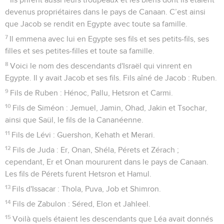
devenus propriétaires dans le pays de Canaan. C’est ainsi
que Jacob se rendit en Egypte avec toute sa famille.
7
Il emmena avec lui en Egypte ses fils et ses petits-fils, ses
filles et ses petites-filles et toute sa famille.
8
Voici le nom des descendants d'Israël qui vinrent en
Egypte. Il y avait Jacob et ses fils. Fils aîné de Jacob : Ruben.
9
Fils de Ruben : Hénoc, Pallu, Hetsron et Carmi.
10
Fils de Siméon : Jemuel, Jamin, Ohad, Jakin et Tsochar,
ainsi que Saül, le fils de la Cananéenne.
11
Fils de Lévi : Guershon, Kehath et Merari.
12
Fils de Juda : Er, Onan, Shéla, Pérets et Zérach ;
cependant, Er et Onan moururent dans le pays de Canaan.
Les fils de Pérets furent Hetsron et Hamul.
13
Fils d'Issacar : Thola, Puva, Job et Shimron.
14
Fils de Zabulon : Séred, Elon et Jahleel.
15
Voilà quels étaient les descendants que Léa avait donnés