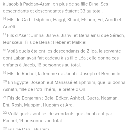
à Jacob à Paddan-Aram, en plus de sa fille Dina. Ses
descendants et descendantes étaient 33 au total.
16
Fils de Gad : Tsiphjon, Haggi, Shuni, Etsbon, Eri, Arodi et
Areéli.
17
Fils d'Aser : Jimna, Jishva, Jishvi et Beria ainsi que Sérach,
leur sœur. Fils de Beria : Héber et Malkiel.
18
Voilà quels étaient les descendants de Zilpa, la servante
dont Laban avait fait cadeau à sa fille Léa ; elle donna ces
enfants à Jacob, 16 personnes au total.
19
Fils de Rachel, la femme de Jacob : Joseph et Benjamin.
20
En Egypte, Joseph eut Manassé et Ephraïm, que lui donna
Asnath, fille de Poti-Phéra, le prêtre d'On.
21
Fils de Benjamin : Béla, Béker, Ashbel, Guéra, Naaman,
Ehi, Rosh, Muppim, Huppim et Ard.
22
Voilà quels sont les descendants que Jacob eut par
Rachel, 14 personnes au total.
23
Fils de Dan : Hushim.