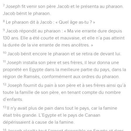
7
Joseph fit venir son père Jacob et le présenta au pharaon.
Jacob bénit le pharaon.
8
Le pharaon dit à Jacob : « Quel âge as-tu ? »
9
Jacob répondit au pharaon : « Ma vie errante dure depuis
130 ans. Elle a été courte et mauvaise, et elle n’a pas atteint
la durée de la vie errante de mes ancêtres. »
10
Jacob bénit encore le pharaon et se retira de devant lui.
11
Joseph installa son père et ses frères, il leur donna une
propriété en Egypte dans la meilleure partie du pays, dans la
région de Ramsès, conformément aux ordres du pharaon.
12
Joseph fournit du pain à son père et à ses frères ainsi qu’à
toute la famille de son père, en tenant compte du nombre
d’enfants.
13
Il n'y avait plus de pain dans tout le pays, car la famine
était très grande. L’Egypte et le pays de Canaan
dépérissaient à cause de la famine.
14
Joseph récolta tout l'argent disponible en Egypte et dans