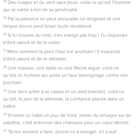
14
Des nuages et du vent sans pluie, voilà ce qu’est l’homme
qui se vante à tort de sa générosité.
15
Par la patience on peut persuader un dirigeant et une
langue douce peut briser toute résistance.
16
Si tu trouves du miel, n'en mange pas trop ! Tu risquerais
d’être saturé et de le vomir.
17
Mets rarement le pied chez ton prochain ! Il risquerait
d’être saturé et de te détester.
18
Une massue, une épée ou une flèche aiguë, voilà ce
qu’est un homme qui porte un faux témoignage contre son
prochain.
19
Une dent prête à se casser et un pied branlant, voilà ce
qu’est, le jour de la détresse, la confiance placée dans un
traître.
20
Enlever un habit un jour de froid, verser du vinaigre sur du
salpêtre, c'est entonner des chansons pour un cœur attristé.
21
*Si ton ennemi a faim, donne-lui à manger, s'il a soif,