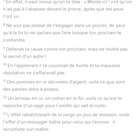
7
En effet, il vaut mieux qu'on te dise : « Monte ici ! » et qu’on
n’ait pas à t’abaisser devant le prince, après que tes yeux
l’ont vu.
8
Ne sois pas pressé de t'engager dans un procès, de peur
qu'à la fin tu ne saches que faire lorsque ton prochain te
confondra.
9
Défends ta cause contre ton prochain, mais ne révèle pas
le secret d'un autre !
10
En l'apprenant il te couvrirait de honte et ta mauvaise
réputation ne s'effacerait pas.
11
Des pommes en or décorées d'argent, voilà ce que sont
des paroles dites à propos.
12
Un anneau en or, un collier en or fin, voilà ce qu’est le
reproche d’un sage pour l’oreille qui sait écouter.
13
L’effet rafraîchissant de la neige un jour de moisson, voilà
l’effet d’un messager fidèle pour celui qui l'envoie : il
réconforte son maître.