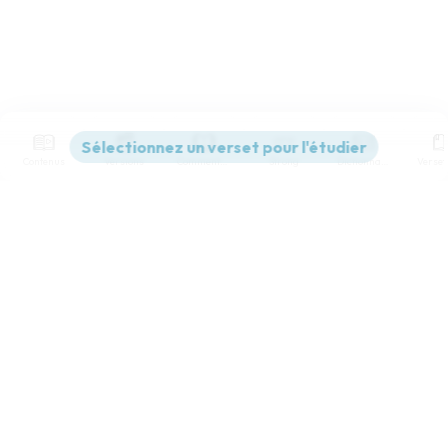
Contenus
Versions
Commentaires
Strong
Dictionnaire
Paramètres de lecture
Afficher les numéros de versets
Mode dyslexique
Désactivé
Simple
Coul
eur
Police d'écriture