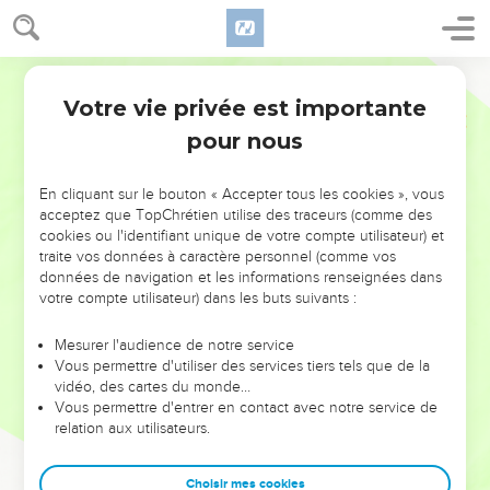
Votre vie privée est importante
pour nous
NE MANQUEZ PAS L’ÉVÉNEMENT
En cliquant sur le bouton « Accepter tous les cookies », vous
DE L’ANNÉE !
acceptez que TopChrétien utilise des traceurs (comme des
cookies ou l'identifiant unique de votre compte utilisateur) et
ET SI LEURS ERREURS POUVAIENT VOUS ÉVITER LES
traite vos données à caractère personnel (comme vos
VOTRES ?
données de navigation et les informations renseignées dans
votre compte utilisateur) dans les buts suivants :
On admire souvent les leaders pour leurs réussites, leur impact,
leur foi ou leur vision. Mais on voit moins les doutes, les erreurs
Mesurer l'audience de notre service
Vous permettre d'utiliser des services tiers tels que de la
et les saisons difficiles qu'ils ont traversés, alors même que ce
vidéo, des cartes du monde…
sont elles qui les ont façonnés.
Vous permettre d'entrer en contact avec notre service de
relation aux utilisateurs.
Dans cette conférence, leaders, entrepreneurs, et responsables
reviennent sur les erreurs marquantes de leur parcours et les
clés pour avancer avec plus de sagesse afin que leurs erreurs
Choisir mes cookies