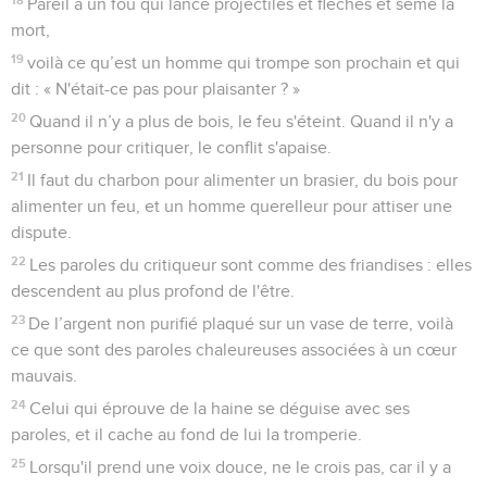
Pareil à un fou qui lance projectiles et flèches et sème la
mort,
19
voilà ce qu’est un homme qui trompe son prochain et qui
dit : « N'était-ce pas pour plaisanter ? »
20
Quand il n’y a plus de bois, le feu s'éteint. Quand il n'y a
personne pour critiquer, le conflit s'apaise.
21
Il faut du charbon pour alimenter un brasier, du bois pour
alimenter un feu, et un homme querelleur pour attiser une
dispute.
22
Les paroles du critiqueur sont comme des friandises : elles
descendent au plus profond de l'être.
23
De l’argent non purifié plaqué sur un vase de terre, voilà
ce que sont des paroles chaleureuses associées à un cœur
mauvais.
24
Celui qui éprouve de la haine se déguise avec ses
paroles, et il cache au fond de lui la tromperie.
25
Lorsqu'il prend une voix douce, ne le crois pas, car il y a