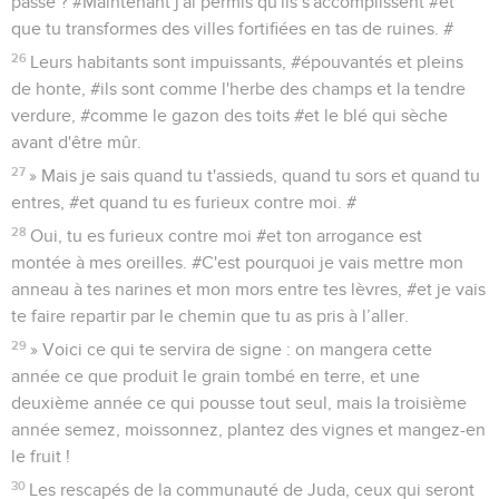
passé ? #Maintenant j'ai permis qu'ils s'accomplissent #et
que tu transformes des villes fortifiées en tas de ruines. #
26
Leurs habitants sont impuissants, #épouvantés et pleins
de honte, #ils sont comme l'herbe des champs et la tendre
verdure, #comme le gazon des toits #et le blé qui sèche
avant d'être mûr.
27
» Mais je sais quand tu t'assieds, quand tu sors et quand tu
entres, #et quand tu es furieux contre moi. #
28
Oui, tu es furieux contre moi #et ton arrogance est
montée à mes oreilles. #C'est pourquoi je vais mettre mon
anneau à tes narines et mon mors entre tes lèvres, #et je vais
te faire repartir par le chemin que tu as pris à l’aller.
29
» Voici ce qui te servira de signe : on mangera cette
année ce que produit le grain tombé en terre, et une
deuxième année ce qui pousse tout seul, mais la troisième
année semez, moissonnez, plantez des vignes et mangez-en
le fruit !
30
Les rescapés de la communauté de Juda, ceux qui seront