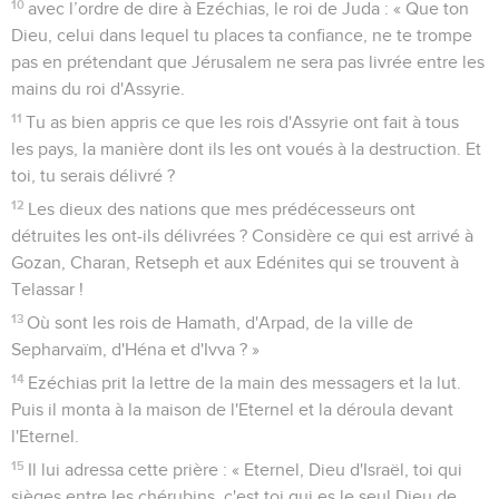
10
avec l’ordre de dire à Ezéchias, le roi de Juda : « Que ton
Dieu, celui dans lequel tu places ta confiance, ne te trompe
pas en prétendant que Jérusalem ne sera pas livrée entre les
mains du roi d'Assyrie.
11
Tu as bien appris ce que les rois d'Assyrie ont fait à tous
les pays, la manière dont ils les ont voués à la destruction. Et
toi, tu serais délivré ?
12
Les dieux des nations que mes prédécesseurs ont
détruites les ont-ils délivrées ? Considère ce qui est arrivé à
Gozan, Charan, Retseph et aux Edénites qui se trouvent à
Telassar !
13
Où sont les rois de Hamath, d'Arpad, de la ville de
Sepharvaïm, d'Héna et d'Ivva ? »
14
Ezéchias prit la lettre de la main des messagers et la lut.
Puis il monta à la maison de l'Eternel et la déroula devant
l'Eternel.
15
Il lui adressa cette prière : « Eternel, Dieu d'Israël, toi qui
sièges entre les chérubins, c'est toi qui es le seul Dieu de