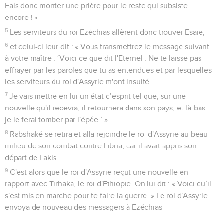
Fais donc monter une prière pour le reste qui subsiste
encore ! »
5
Les serviteurs du roi Ezéchias allèrent donc trouver Esaïe,
6
et celui-ci leur dit : « Vous transmettrez le message suivant
à votre maître : ‘Voici ce que dit l'Eternel : Ne te laisse pas
effrayer par les paroles que tu as entendues et par lesquelles
les serviteurs du roi d'Assyrie m'ont insulté.
7
Je vais mettre en lui un état d’esprit tel que, sur une
nouvelle qu'il recevra, il retournera dans son pays, et là-bas
je le ferai tomber par l'épée.’ »
8
Rabshaké se retira et alla rejoindre le roi d'Assyrie au beau
milieu de son combat contre Libna, car il avait appris son
départ de Lakis.
9
C'est alors que le roi d'Assyrie reçut une nouvelle en
rapport avec Tirhaka, le roi d'Ethiopie. On lui dit : « Voici qu’il
s'est mis en marche pour te faire la guerre. » Le roi d'Assyrie
envoya de nouveau des messagers à Ezéchias