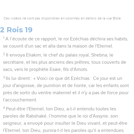
Ces vidéos ne sont pas disponibles en colonnes en dehors de la vue Bible.
2 Rois 19
1
A l’écoute de ce rapport, le roi Ezéchias déchira ses habits,
se couvrit d'un sac et alla dans la maison de l'Eternel.
2
Il envoya Eliakim, le chef du palais royal, Shebna, le
secrétaire, et les plus anciens des prêtres, tous couverts de
sacs, vers le prophète Esaïe, fils d'Amots.
3
Ils lui dirent : « Voici ce que dit Ezéchias : Ce jour est un
jour d'angoisse, de punition et de honte, car les enfants sont
près de sortir du ventre maternel et il n'y a pas de force pour
l'accouchement.
4
Peut-être l'Eternel, ton Dieu, a-t-il entendu toutes les
paroles de Rabshaké, l’homme que le roi d'Assyrie, son
seigneur, a envoyé pour insulter le Dieu vivant, et peut-être
l'Eternel, ton Dieu, punira-t-il les paroles qu'il a entendues.