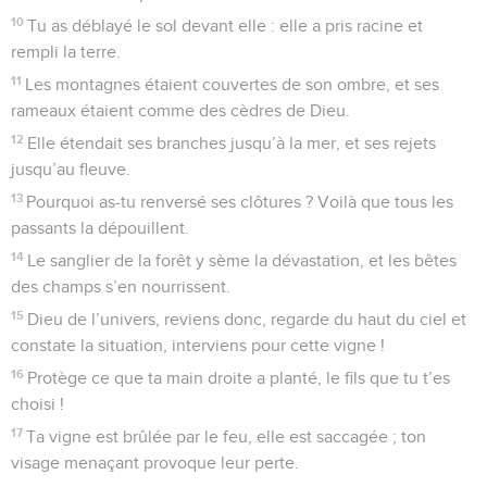
10
Tu as déblayé le sol devant elle : elle a pris racine et
rempli la terre.
11
Les montagnes étaient couvertes de son ombre, et ses
rameaux étaient comme des cèdres de Dieu.
12
Elle étendait ses branches jusqu’à la mer, et ses rejets
jusqu’au fleuve.
13
Pourquoi as-tu renversé ses clôtures ? Voilà que tous les
passants la dépouillent.
14
Le sanglier de la forêt y sème la dévastation, et les bêtes
des champs s’en nourrissent.
15
Dieu de l’univers, reviens donc, regarde du haut du ciel et
constate la situation, interviens pour cette vigne !
16
Protège ce que ta main droite a planté, le fils que tu t’es
choisi !
17
Ta vigne est brûlée par le feu, elle est saccagée ; ton
visage menaçant provoque leur perte.