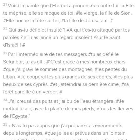
21
Voici la parole que l'Eternel a prononcée contre lui : » Elle
te méprise, elle se moque de toi, #la vierge, la fille de Sion.
#Elle hoche la tête sur toi, #la fille de Jérusalem. #
22
Qui as-tu défié et insulté ? #A qui t’es-tu attaqué par tes
paroles ? #Tu as lancé un regard insolent #sur le Saint
d'Israël ! #
23
Par l’intermédiaire de tes messagers #tu as défié le
Seigneur, tu as dit : #‘C’est grâce à mes nombreux chars
#que j'ai gravi le sommet des montagnes, #les pentes du
Liban. #Je couperai les plus grands de ses cèdres, #les plus
beaux de ses cyprès, #et j'atteindrai sa dernière cime, #sa
forêt pareille à un verger. #
24
J'ai creusé des puits et j'ai bu de l’eau étrangère. #Je
mettrai à sec, avec la plante de mes pieds, #tous les fleuves
de l'Egypte.’
25
» N'as-tu pas appris que j'ai préparé ces événements
depuis longtemps, #que je les ai prévus dans un lointain