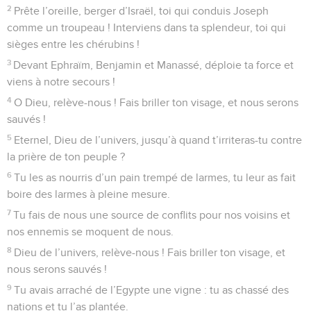
2
Prête l’oreille, berger d’Israël, toi qui conduis Joseph
comme un troupeau ! Interviens dans ta splendeur, toi qui
sièges entre les chérubins !
3
Devant Ephraïm, Benjamin et Manassé, déploie ta force et
viens à notre secours !
4
O Dieu, relève-nous ! Fais briller ton visage, et nous serons
sauvés !
5
Eternel, Dieu de l’univers, jusqu’à quand t’irriteras-tu contre
la prière de ton peuple ?
6
Tu les as nourris d’un pain trempé de larmes, tu leur as fait
boire des larmes à pleine mesure.
7
Tu fais de nous une source de conflits pour nos voisins et
nos ennemis se moquent de nous.
8
Dieu de l’univers, relève-nous ! Fais briller ton visage, et
nous serons sauvés !
9
Tu avais arraché de l’Egypte une vigne : tu as chassé des
nations et tu l’as plantée.