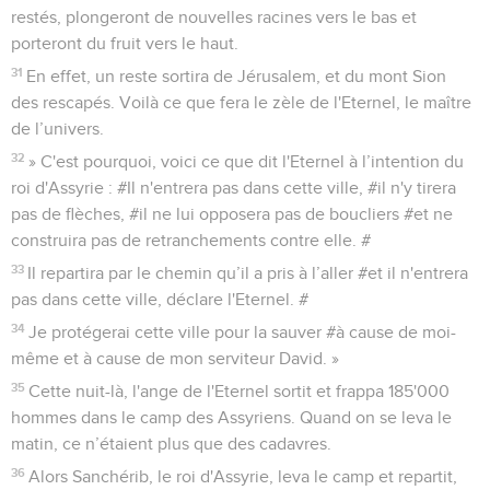
restés, plongeront de nouvelles racines vers le bas et
porteront du fruit vers le haut.
31
En effet, un reste sortira de Jérusalem, et du mont Sion
des rescapés. Voilà ce que fera le zèle de l'Eternel, le maître
de l’univers.
32
» C'est pourquoi, voici ce que dit l'Eternel à l’intention du
roi d'Assyrie : #Il n'entrera pas dans cette ville, #il n'y tirera
pas de flèches, #il ne lui opposera pas de boucliers #et ne
construira pas de retranchements contre elle. #
33
Il repartira par le chemin qu’il a pris à l’aller #et il n'entrera
pas dans cette ville, déclare l'Eternel. #
34
Je protégerai cette ville pour la sauver #à cause de moi-
même et à cause de mon serviteur David. »
35
Cette nuit-là, l'ange de l'Eternel sortit et frappa 185'000
hommes dans le camp des Assyriens. Quand on se leva le
matin, ce n’étaient plus que des cadavres.
36
Alors Sanchérib, le roi d'Assyrie, leva le camp et repartit,