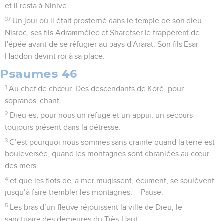
et il resta à Ninive.
37
Un jour où il était prosterné dans le temple de son dieu
Nisroc, ses fils Adrammélec et Sharetser le frappèrent de
l'épée avant de se réfugier au pays d'Ararat. Son fils Esar-
Haddon devint roi à sa place.
Psaumes 46
1
Au chef de chœur. Des descendants de Koré, pour
sopranos, chant.
2
Dieu est pour nous un refuge et un appui, un secours
toujours présent dans la détresse.
3
C’est pourquoi nous sommes sans crainte quand la terre est
bouleversée, quand les montagnes sont ébranlées au cœur
des mers
4
et que les flots de la mer mugissent, écument, se soulèvent
jusqu’à faire trembler les montagnes. – Pause.
5
Les bras d’un fleuve réjouissent la ville de Dieu, le
sanctuaire des demeures du Très-Haut.