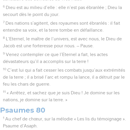
6
Dieu est au milieu d’elle : elle n’est pas ébranlée ; Dieu la
secourt dès le point du jour.
7
Des nations s’agitent, des royaumes sont ébranlés : il fait
entendre sa voix, et la terre tombe en défaillance.
8
L’Eternel, le maître de l’univers, est avec nous, le Dieu de
Jacob est une forteresse pour nous. – Pause.
9
Venez contempler ce que l’Eternel a fait, les actes
dévastateurs qu’il a accomplis sur la terre !
10
C’est lui qui a fait cesser les combats jusqu’aux extrémités
de la terre ; il a brisé l’arc et rompu la lance, il a détruit par le
feu les chars de guerre.
11
« Arrêtez, et sachez que je suis Dieu ! Je domine sur les
nations, je domine sur la terre. »
Psaumes 80
1
Au chef de chœur, sur la mélodie « Les lis du témoignage ».
Psaume d’Asaph.