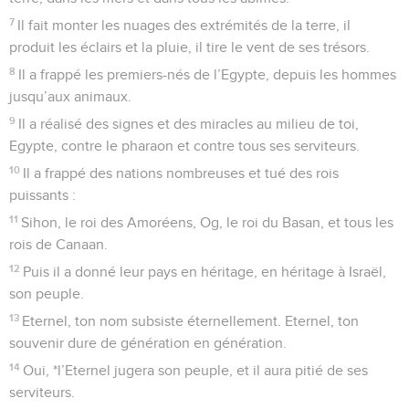
7
Il fait monter les nuages des extrémités de la terre, il
produit les éclairs et la pluie, il tire le vent de ses trésors.
8
Il a frappé les premiers-nés de l’Egypte, depuis les hommes
jusqu’aux animaux.
9
Il a réalisé des signes et des miracles au milieu de toi,
Egypte, contre le pharaon et contre tous ses serviteurs.
10
Il a frappé des nations nombreuses et tué des rois
puissants :
11
Sihon, le roi des Amoréens, Og, le roi du Basan, et tous les
rois de Canaan.
12
Puis il a donné leur pays en héritage, en héritage à Israël,
son peuple.
13
Eternel, ton nom subsiste éternellement. Eternel, ton
souvenir dure de génération en génération.
14
Oui, *l’Eternel jugera son peuple, et il aura pitié de ses
serviteurs.