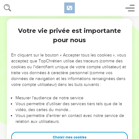
Votre vie privée est importante
pour nous
NE MANQUEZ PAS L’ÉVÉNEMENT
En cliquant sur le bouton « Accepter tous les cookies », vous
DE L’ANNÉE !
acceptez que TopChrétien utilise des traceurs (comme des
cookies ou l'identifiant unique de votre compte utilisateur) et
ET SI LEURS ERREURS POUVAIENT VOUS ÉVITER LES
traite vos données à caractère personnel (comme vos
VOTRES ?
données de navigation et les informations renseignées dans
votre compte utilisateur) dans les buts suivants :
On admire souvent les leaders pour leurs réussites, leur impact,
leur foi ou leur vision. Mais on voit moins les doutes, les erreurs
Mesurer l'audience de notre service
Vous permettre d'utiliser des services tiers tels que de la
et les saisons difficiles qu'ils ont traversés, alors même que ce
vidéo, des cartes du monde…
sont elles qui les ont façonnés.
Vous permettre d'entrer en contact avec notre service de
relation aux utilisateurs.
Dans cette conférence, leaders, entrepreneurs, et responsables
reviennent sur les erreurs marquantes de leur parcours et les
clés pour avancer avec plus de sagesse afin que leurs erreurs
Choisir mes cookies