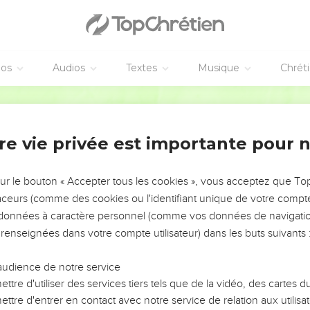
éos
Audios
Textes
Musique
Chrét
re vie privée est importante pour 
NEMENT DE L’ANNÉE !
ÉVITER LES VOTRES ?
sur le bouton « Accepter tous les cookies », vous acceptez que T
traceurs (comme des cookies ou l'identifiant unique de votre compte 
tes, leur impact, leur foi ou leur vision. Mais on voit
s données à caractère personnel (comme vos données de navigatio
fficiles qu'ils ont traversés, alors même que ce sont
 renseignées dans votre compte utilisateur) dans les buts suivants 
audience de notre service
s, et responsables reviennent sur les erreurs
 avancer avec plus de sagesse afin que leurs erreurs
ttre d'utiliser des services tiers tels que de la vidéo, des cartes
un ministère, une équipe, un groupe ou une famille,
ttre d'entrer en contact avec notre service de relation aux utilisat