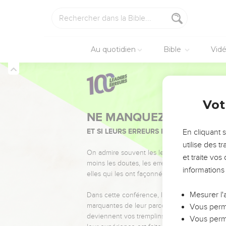
Au quotidien
Bible
Vid
Vot
NE MANQUEZ PAS L’ÉVÉ
ET SI LEURS ERREURS POUVAIENT VOUS 
En cliquant 
utilise des 
On admire souvent les leaders pour leurs réussi
et traite vo
moins les doutes, les erreurs et les saisons di
informations
elles qui les ont façonnés.
Mesurer l'
Dans cette conférence, leaders, entrepreneur
marquantes de leur parcours et les clés pour
Vous perme
deviennent vos tremplins. Que vous guidiez 
Vous perme