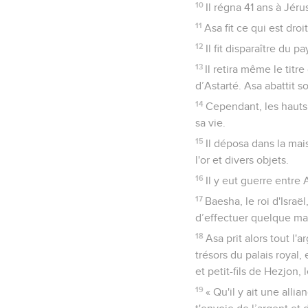
10
Il régna 41 ans à Jéru
11
Asa fit ce qui est dr
12
Il fit disparaître du 
13
Il retira même le titr
d’Astarté. Asa abattit s
14
Cependant, les hauts 
sa vie.
15
Il déposa dans la mai
l'or et divers objets.
16
Il y eut guerre entre 
17
Baesha, le roi d'Isra
d’effectuer quelque ma
18
Asa prit alors tout l'a
trésors du palais royal,
et petit-fils de Hezjon, l
19
« Qu'il y ait une alli