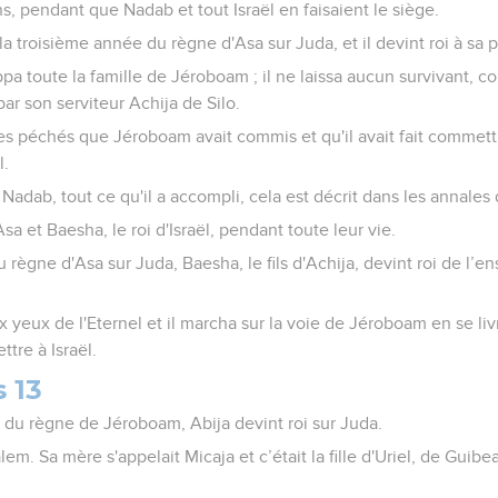
ns, pendant que Nadab et tout Israël en faisaient le siège.
la troisième année du règne d'Asa sur Juda, et il devint roi à sa p
frappa toute la famille de Jéroboam ; il ne laissa aucun survivant,
par son serviteur Achija de Silo.
es péchés que Jéroboam avait commis et qu'il avait fait commettre à
l.
Nadab, tout ce qu'il a accompli, cela est décrit dans les annales d
Asa et Baesha, le roi d'Israël, pendant toute leur vie.
 règne d'Asa sur Juda, Baesha, le fils d'Achija, devint roi de l’en
 aux yeux de l'Eternel et il marcha sur la voie de Jéroboam en se l
ttre à Israël.
 13
 du règne de Jéroboam, Abija devint roi sur Juda.
lem. Sa mère s'appelait Micaja et c’était la fille d'Uriel, de Guibea