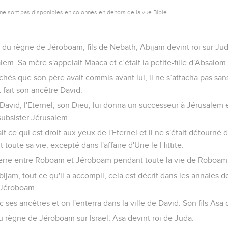
ne sont pas disponibles en colonnes en dehors de la vue Bible.
 du règne de Jéroboam, fils de Nebath, Abijam devint roi sur Jud
alem. Sa mère s'appelait Maaca et c’était la petite-fille d'Absalom
péchés que son père avait commis avant lui, il ne s’attacha pas sans
 fait son ancêtre David.
David, l'Eternel, son Dieu, lui donna un successeur à Jérusalem e
 subsister Jérusalem.
ait ce qui est droit aux yeux de l'Eternel et il ne s'était détourné
ute sa vie, excepté dans l'affaire d'Urie le Hittite.
uerre entre Roboam et Jéroboam pendant toute la vie de Roboam
ijam, tout ce qu'il a accompli, cela est décrit dans les annales de
 Jéroboam.
ses ancêtres et on l'enterra dans la ville de David. Son fils Asa d
 règne de Jéroboam sur Israël, Asa devint roi de Juda.