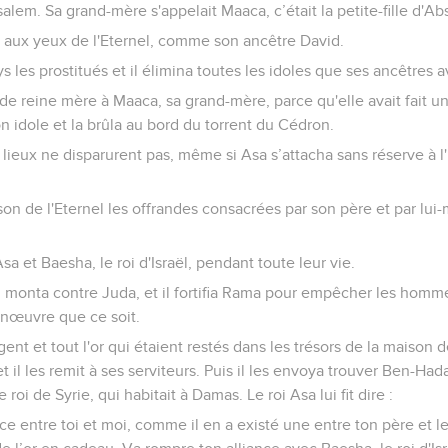
salem. Sa grand-mère s'appelait Maaca, c’était la petite-fille d'A
oit aux yeux de l'Eternel, comme son ancêtre David.
pays les prostitués et il élimina toutes les idoles que ses ancêtres 
e de reine mère à Maaca, sa grand-mère, parce qu'elle avait fait u
on idole et la brûla au bord du torrent du Cédron.
lieux ne disparurent pas, même si Asa s’attacha sans réserve à l
son de l'Eternel les offrandes consacrées par son père et par lui-
Asa et Baesha, le roi d'Israël, pendant toute leur vie.
ël, monta contre Juda, et il fortifia Rama pour empêcher les homme
nœuvre que ce soit.
rgent et tout l'or qui étaient restés dans les trésors de la maison d
 et il les remit à ses serviteurs. Puis il les envoya trouver Ben-Ha
e roi de Syrie, qui habitait à Damas. Le roi Asa lui fit dire :
ance entre toi et moi, comme il en a existé une entre ton père et le