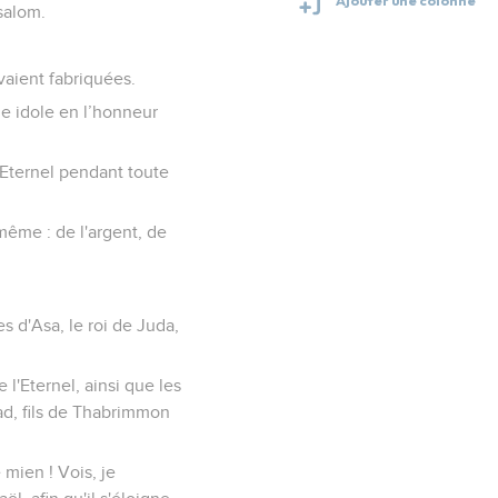
bsalom.
avaient fabriquées.
ne idole en l’honneur
'Eternel pendant toute
même : de l'argent, de
s d'Asa, le roi de Juda,
e l'Eternel, ainsi que les
dad, fils de Thabrimmon
 mien ! Vois, je