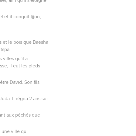
ël, afin qu'il s'éloigne
 et il conquit Ijjon,
s et le bois que Baesha
itspa.
 villes qu'il a
sse, il eut les pieds
être David. Son fils
Juda. Il régna 2 ans sur
vrant aux péchés que
, une ville qui