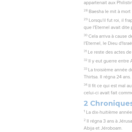
appartenait aux Philisti
28
Baesha le mit à mort 
29
Lorsqu'il fut roi, il 
que l'Eternel avait dite 
30
Cela arriva à cause d
l'Eternel, le Dieu d'Israë
31
Le reste des actes de 
32
Il y eut guerre entre 
33
La troisième année du
Thirtsa. Il régna 24 ans.
34
Il fit ce qui est mal
celui-ci avait fait comme
2 Chroniques
1
La dix-huitième année
2
Il régna 3 ans à Jérusa
Abija et Jéroboam.