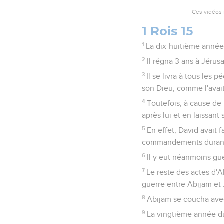
Ces vidéos 
1 Rois 15
1
La dix-huitième année
2
Il régna 3 ans à Jérus
3
Il se livra à tous les 
son Dieu, comme l'avait
4
Toutefois, à cause de 
après lui et en laissant
5
En effet, David avait f
commandements durant to
6
Il y eut néanmoins g
7
Le reste des actes d'Ab
guerre entre Abijam et
8
Abijam se coucha avec 
9
La vingtième année du