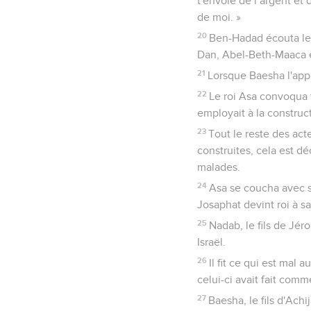
t'envoie de l’argent et 
de moi. »
20
Ben-Hadad écouta le ro
Dan, Abel-Beth-Maaca et
21
Lorsque Baesha l'appri
22
Le roi Asa convoqua 
employait à la construct
23
Tout le reste des acte
construites, cela est dé
malades.
24
Asa se coucha avec se
Josaphat devint roi à sa
25
Nadab, le fils de Jér
Israël.
26
Il fit ce qui est mal
celui-ci avait fait comme
27
Baesha, le fils d'Achi