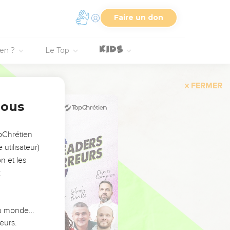
Faire un don
ien ?
Le Top
FERMER
nous
opChrétien
utilisateur)
n et les
:
 du monde…
eurs.