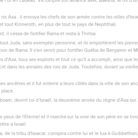
de l’or en cadeau. Va rompre ton alliance avec Baesha, le roi d'Isra
i Asa : il envoya les chefs de son armée contre les villes d'Israël
 tout Kinneroth, en plus de tout le pays de Nephthali.
t, il cessa de fortifier Rama et resta à Thirtsa.
tout Juda, sans exempter personne, et ils emportèrent les pierre
ion de Rama. Il s'en servit pour fortifier Guéba de Benjamin et M
s d'Asa, tous ses exploits et tout ce qu'il a accompli, ainsi que les
crit dans les annales des rois de Juda. Toutefois, durant sa vieille
s ancêtres et il fut enterré à leurs côtés dans la ville de son anc
 place.
oboam, devint roi d’Israël, la deuxième année du règne d'Asa sur 
 aux yeux de l'Eternel et il marcha sur la voie de son père en se li
ttre à Israël.
ja, de la tribu d'Issacar, conspira contre lui et le tua à Guibbethon