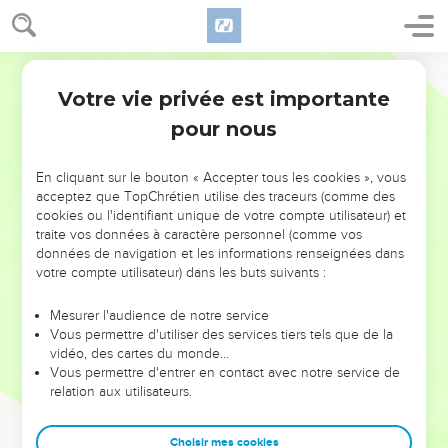
Votre vie privée est importante
pour nous
NE MANQUEZ PAS L’ÉVÉNEMENT
En cliquant sur le bouton « Accepter tous les cookies », vous
DE L’ANNÉE !
acceptez que TopChrétien utilise des traceurs (comme des
cookies ou l'identifiant unique de votre compte utilisateur) et
ET SI LEURS ERREURS POUVAIENT VOUS ÉVITER LES
traite vos données à caractère personnel (comme vos
VOTRES ?
données de navigation et les informations renseignées dans
votre compte utilisateur) dans les buts suivants :
On admire souvent les leaders pour leurs réussites, leur impact,
leur foi ou leur vision. Mais on voit moins les doutes, les erreurs
Mesurer l'audience de notre service
Vous permettre d'utiliser des services tiers tels que de la
et les saisons difficiles qu'ils ont traversés, alors même que ce
vidéo, des cartes du monde…
sont elles qui les ont façonnés.
Vous permettre d'entrer en contact avec notre service de
relation aux utilisateurs.
Dans cette conférence, leaders, entrepreneurs, et responsables
reviennent sur les erreurs marquantes de leur parcours et les
clés pour avancer avec plus de sagesse afin que leurs erreurs
Choisir mes cookies