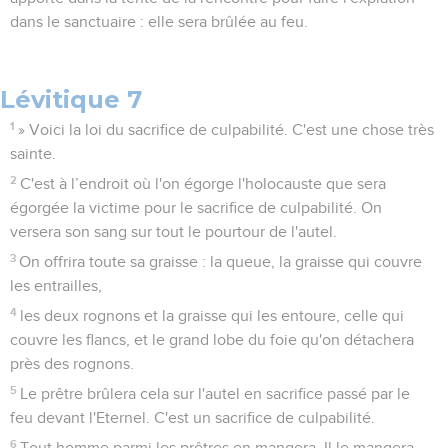
dans le sanctuaire : elle sera brûlée au feu.
Lévitique 7
1
» Voici la loi du sacrifice de culpabilité. C'est une chose très
sainte.
2
C'est à l’endroit où l'on égorge l'holocauste que sera
égorgée la victime pour le sacrifice de culpabilité. On
versera son sang sur tout le pourtour de l'autel.
3
On offrira toute sa graisse : la queue, la graisse qui couvre
les entrailles,
4
les deux rognons et la graisse qui les entoure, celle qui
couvre les flancs, et le grand lobe du foie qu'on détachera
près des rognons.
5
Le prêtre brûlera cela sur l'autel en sacrifice passé par le
feu devant l'Eternel. C'est un sacrifice de culpabilité.
6
Tout homme parmi les prêtres en mangera. Il le mangera