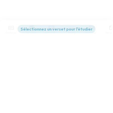
Contenus
Versions
Commentaires
Strong
Dictionnaire
Paramètres de lecture
Afficher les numéros de versets
Mode dyslexique
Désactivé
Simple
Coul
eur
Police d'écriture
Serif
Sans-serif