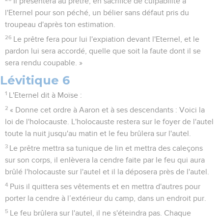
Il présentera au prêtre, en sacrifice de culpabilité à
l'Eternel pour son péché, un bélier sans défaut pris du
troupeau d'après ton estimation.
26
Le prêtre fera pour lui l'expiation devant l'Eternel, et le
pardon lui sera accordé, quelle que soit la faute dont il se
sera rendu coupable. »
Lévitique 6
1
L'Eternel dit à Moïse :
2
« Donne cet ordre à Aaron et à ses descendants : Voici la
loi de l'holocauste. L'holocauste restera sur le foyer de l'autel
toute la nuit jusqu'au matin et le feu brûlera sur l'autel.
3
Le prêtre mettra sa tunique de lin et mettra des caleçons
sur son corps, il enlèvera la cendre faite par le feu qui aura
brûlé l'holocauste sur l'autel et il la déposera près de l'autel.
4
Puis il quittera ses vêtements et en mettra d'autres pour
porter la cendre à l’extérieur du camp, dans un endroit pur.
5
Le feu brûlera sur l'autel, il ne s'éteindra pas. Chaque