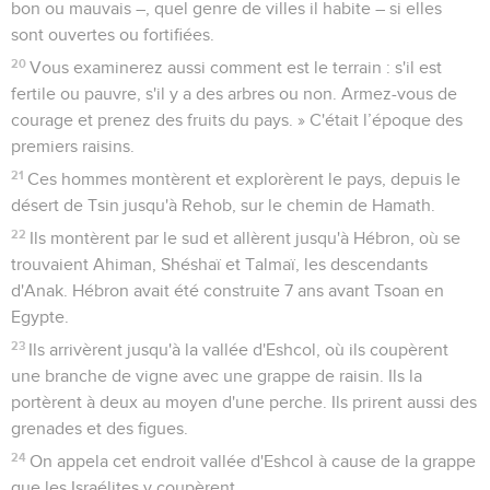
bon ou mauvais –, quel genre de villes il habite – si elles
sont ouvertes ou fortifiées.
20
Vous examinerez aussi comment est le terrain : s'il est
fertile ou pauvre, s'il y a des arbres ou non. Armez-vous de
courage et prenez des fruits du pays. » C'était l’époque des
premiers raisins.
21
Ces hommes montèrent et explorèrent le pays, depuis le
désert de Tsin jusqu'à Rehob, sur le chemin de Hamath.
22
Ils montèrent par le sud et allèrent jusqu'à Hébron, où se
trouvaient Ahiman, Shéshaï et Talmaï, les descendants
d'Anak. Hébron avait été construite 7 ans avant Tsoan en
Egypte.
23
Ils arrivèrent jusqu'à la vallée d'Eshcol, où ils coupèrent
une branche de vigne avec une grappe de raisin. Ils la
portèrent à deux au moyen d'une perche. Ils prirent aussi des
grenades et des figues.
24
On appela cet endroit vallée d'Eshcol à cause de la grappe
que les Israélites y coupèrent.