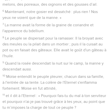
melons, des poireaux, des oignons et des gousses d’ail.
6
Maintenant, notre gosier est desséché : plus rien ! Nos
yeux ne voient que de la manne. »
7
La manne avait la forme de la graine de coriandre et
l'apparence du bdellium.
8
Le peuple se dispersait pour la ramasser. Il la broyait avec
des meules ou la pilait dans un mortier ; puis il la cuisait au
pot ou en faisait des gâteaux. Elle avait le goût d'un gâteau à
l'huile.
9
Quand la rosée descendait la nuit sur le camp, la manne y
descendait aussi.
10
Moïse entendit le peuple pleurer, chacun dans sa famille,
à l'entrée de sa tente. La colère de l'Eternel s'enflamma
fortement. Moïse en fut attristé,
11
et il dit à l'Eternel : « Pourquoi fais-tu du mal à ton serviteur
et pourquoi n'ai-je pas trouvé grâce à tes yeux, au point que
tu m’imposes la charge de tout ce peuple ?