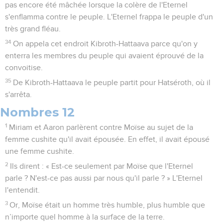
pas encore été mâchée lorsque la colère de l'Eternel
s'enflamma contre le peuple. L'Eternel frappa le peuple d'un
très grand fléau.
34
On appela cet endroit Kibroth-Hattaava parce qu'on y
enterra les membres du peuple qui avaient éprouvé de la
convoitise.
35
De Kibroth-Hattaava le peuple partit pour Hatséroth, où il
s'arrêta.
Nombres 12
1
Miriam et Aaron parlèrent contre Moïse au sujet de la
femme cushite qu'il avait épousée. En effet, il avait épousé
une femme cushite.
2
Ils dirent : « Est-ce seulement par Moïse que l'Eternel
parle ? N'est-ce pas aussi par nous qu'il parle ? » L'Eternel
l'entendit.
3
Or, Moïse était un homme très humble, plus humble que
n’importe quel homme à la surface de la terre.