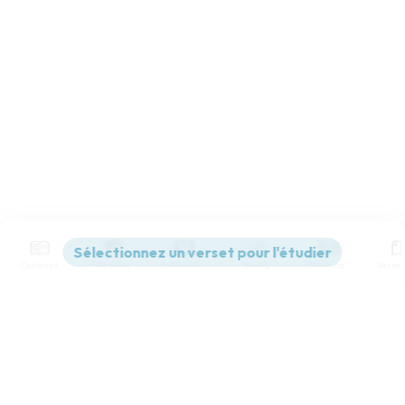
Contenus
Versions
Commentaires
Strong
Dictionnaire
Paramètres de lecture
Afficher les numéros de versets