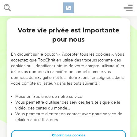
Votre vie privée est importante
pour nous
NE MANQUEZ PAS L’ÉVÉNEMENT
En cliquant sur le bouton « Accepter tous les cookies », vous
DE L’ANNÉE !
acceptez que TopChrétien utilise des traceurs (comme des
cookies ou l'identifiant unique de votre compte utilisateur) et
ET SI LEURS ERREURS POUVAIENT VOUS ÉVITER LES
traite vos données à caractère personnel (comme vos
VOTRES ?
données de navigation et les informations renseignées dans
votre compte utilisateur) dans les buts suivants :
On admire souvent les leaders pour leurs réussites, leur impact,
leur foi ou leur vision. Mais on voit moins les doutes, les erreurs
Mesurer l'audience de notre service
Vous permettre d'utiliser des services tiers tels que de la
et les saisons difficiles qu'ils ont traversés, alors même que ce
vidéo, des cartes du monde…
sont elles qui les ont façonnés.
Vous permettre d'entrer en contact avec notre service de
relation aux utilisateurs.
Dans cette conférence, leaders, entrepreneurs, et responsables
reviennent sur les erreurs marquantes de leur parcours et les
clés pour avancer avec plus de sagesse afin que leurs erreurs
Choisir mes cookies