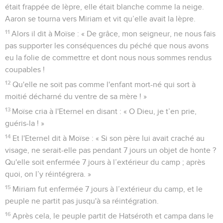
était frappée de lèpre, elle était blanche comme la neige.
Aaron se tourna vers Miriam et vit qu’elle avait la lèpre.
11
Alors il dit à Moïse : « De grâce, mon seigneur, ne nous fais
pas supporter les conséquences du péché que nous avons
eu la folie de commettre et dont nous nous sommes rendus
coupables !
12
Qu'elle ne soit pas comme l'enfant mort-né qui sort à
moitié décharné du ventre de sa mère ! »
13
Moïse cria à l'Eternel en disant : « O Dieu, je t’en prie,
guéris-la ! »
14
Et l'Eternel dit à Moïse : « Si son père lui avait craché au
visage, ne serait-elle pas pendant 7 jours un objet de honte ?
Qu'elle soit enfermée 7 jours à l’extérieur du camp ; après
quoi, on l’y réintégrera. »
15
Miriam fut enfermée 7 jours à l’extérieur du camp, et le
peuple ne partit pas jusqu'à sa réintégration.
16
Après cela, le peuple partit de Hatséroth et campa dans le