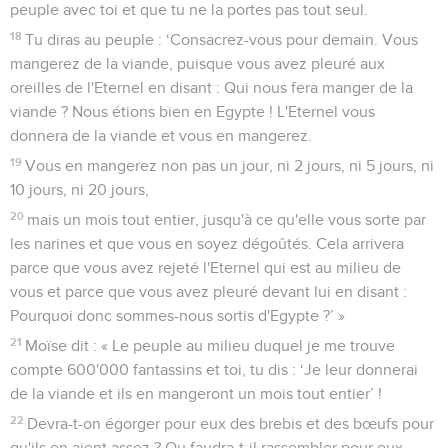
peuple avec toi et que tu ne la portes pas tout seul.
18
Tu diras au peuple : ‘Consacrez-vous pour demain. Vous
mangerez de la viande, puisque vous avez pleuré aux
oreilles de l'Eternel en disant : Qui nous fera manger de la
viande ? Nous étions bien en Egypte ! L'Eternel vous
donnera de la viande et vous en mangerez.
19
Vous en mangerez non pas un jour, ni 2 jours, ni 5 jours, ni
10 jours, ni 20 jours,
20
mais un mois tout entier, jusqu'à ce qu'elle vous sorte par
les narines et que vous en soyez dégoûtés. Cela arrivera
parce que vous avez rejeté l'Eternel qui est au milieu de
vous et parce que vous avez pleuré devant lui en disant :
Pourquoi donc sommes-nous sortis d'Egypte ?’ »
21
Moïse dit : « Le peuple au milieu duquel je me trouve
compte 600'000 fantassins et toi, tu dis : ‘Je leur donnerai
de la viande et ils en mangeront un mois tout entier’ !
22
Devra-t-on égorger pour eux des brebis et des bœufs pour
qu'ils en aient assez ? Ou faudra-t-il rassembler pour eux