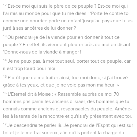
12
Est-ce moi qui suis le père de ce peuple ? Est-ce moi qui
l'ai mis au monde pour que tu me dises : ‘Porte-le contre toi
comme une nourrice porte un enfant’jusqu'au pays que tu as
juré à ses ancêtres de lui donner ?
13
Où prendrai-je de la viande pour en donner à tout ce
peuple ? En effet, ils viennent pleurer près de moi en disant :
‘Donne-nous de la viande à manger !’
14
Je ne peux pas, à moi tout seul, porter tout ce peuple, car
il est trop lourd pour moi.
15
Plutôt que de me traiter ainsi, tue-moi donc, si j'ai trouvé
grâce à tes yeux, et que je ne voie pas mon malheur. »
16
L'Eternel dit à Moïse : « Rassemble auprès de moi 70
hommes pris parmi les anciens d'Israël, des hommes que tu
connais comme anciens et responsables du peuple. Amène-
les à la tente de la rencontre et qu'ils s'y présentent avec toi.
17
Je descendrai te parler là. Je prendrai de l'Esprit qui est sur
toi et je le mettrai sur eux, afin qu'ils portent la charge du