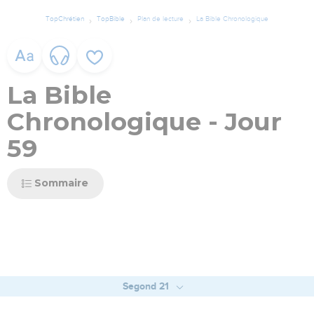
TopChrétien
TopBible
Plan de lecture
La Bible Chronologique
La Bible
Chronologique - Jour
59
Sommaire
Segond 21