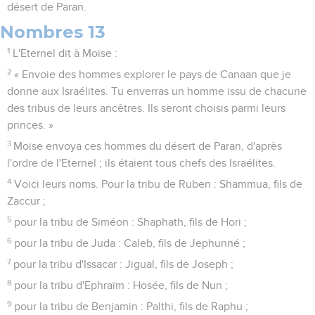
désert de Paran.
Nombres 13
1
L'Eternel dit à Moïse :
2
« Envoie des hommes explorer le pays de Canaan que je
donne aux Israélites. Tu enverras un homme issu de chacune
des tribus de leurs ancêtres. Ils seront choisis parmi leurs
princes. »
3
Moïse envoya ces hommes du désert de Paran, d'après
l'ordre de l'Eternel ; ils étaient tous chefs des Israélites.
4
Voici leurs noms. Pour la tribu de Ruben : Shammua, fils de
Zaccur ;
5
pour la tribu de Siméon : Shaphath, fils de Hori ;
6
pour la tribu de Juda : Caleb, fils de Jephunné ;
7
pour la tribu d'Issacar : Jigual, fils de Joseph ;
8
pour la tribu d'Ephraïm : Hosée, fils de Nun ;
9
pour la tribu de Benjamin : Palthi, fils de Raphu ;