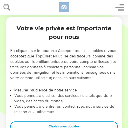
Votre vie privée est importante
pour nous
NE MANQUEZ PAS L’ÉVÉNEMENT
En cliquant sur le bouton « Accepter tous les cookies », vous
DE L’ANNÉE !
acceptez que TopChrétien utilise des traceurs (comme des
cookies ou l'identifiant unique de votre compte utilisateur) et
ET SI LEURS ERREURS POUVAIENT VOUS ÉVITER LES
traite vos données à caractère personnel (comme vos
VOTRES ?
données de navigation et les informations renseignées dans
votre compte utilisateur) dans les buts suivants :
On admire souvent les leaders pour leurs réussites, leur impact,
leur foi ou leur vision. Mais on voit moins les doutes, les erreurs
Mesurer l'audience de notre service
Vous permettre d'utiliser des services tiers tels que de la
et les saisons difficiles qu'ils ont traversés, alors même que ce
vidéo, des cartes du monde…
sont elles qui les ont façonnés.
Vous permettre d'entrer en contact avec notre service de
relation aux utilisateurs.
Dans cette conférence, leaders, entrepreneurs, et responsables
reviennent sur les erreurs marquantes de leur parcours et les
clés pour avancer avec plus de sagesse afin que leurs erreurs
Choisir mes cookies