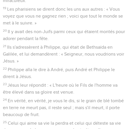
miraculeux.
19
Les pharisiens se dirent donc les uns aux autres : « Vous
voyez que vous ne gagnez rien ; voici que tout le monde se
met à le suivre. »
20
Il y avait des non-Juifs parmi ceux qui étaient montés pour
adorer pendant la fête.
21
Ils s'adressèrent à Philippe, qui était de Bethsaïda en
Galilée, et lui demandèrent : « Seigneur, nous voudrions voir
Jésus. »
22
Philippe alla le dire à André, puis André et Philippe le
dirent à Jésus.
23
Jésus leur répondit : « L'heure où le Fils de l'homme va
être élevé dans sa gloire est venue.
24
En vérité, en vérité, je vous le dis, si le grain de blé tombé
en terre ne meurt pas, il reste seul ; mais s'il meurt, il porte
beaucoup de fruit.
25
Celui qui aime sa vie la perdra et celui qui déteste sa vie