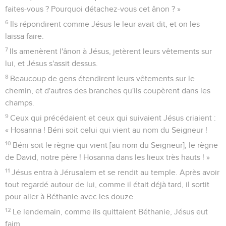
faites-vous ? Pourquoi détachez-vous cet ânon ? »
6
Ils répondirent comme Jésus le leur avait dit, et on les
laissa faire.
7
Ils amenèrent l'ânon à Jésus, jetèrent leurs vêtements sur
lui, et Jésus s'assit dessus.
8
Beaucoup de gens étendirent leurs vêtements sur le
chemin, et d'autres des branches qu'ils coupèrent dans les
champs.
9
Ceux qui précédaient et ceux qui suivaient Jésus criaient :
« Hosanna ! Béni soit celui qui vient au nom du Seigneur !
10
Béni soit le règne qui vient [au nom du Seigneur], le règne
de David, notre père ! Hosanna dans les lieux très hauts ! »
11
Jésus entra à Jérusalem et se rendit au temple. Après avoir
tout regardé autour de lui, comme il était déjà tard, il sortit
pour aller à Béthanie avec les douze.
12
Le lendemain, comme ils quittaient Béthanie, Jésus eut
faim.