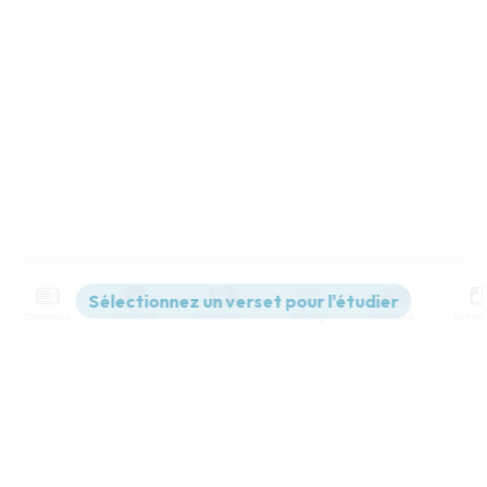
Contenus
Versions
Commentaires
Strong
Dictionnaire
Paramètres de lecture
Afficher les numéros de versets