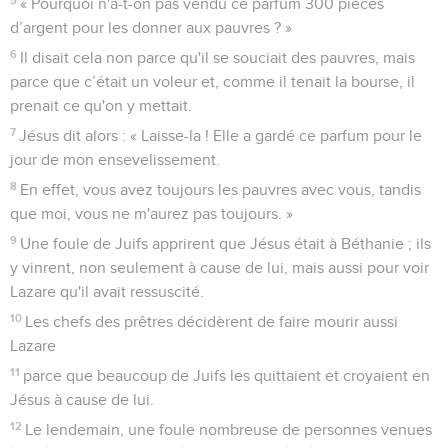
« Pourquoi n'a-t-on pas vendu ce parfum 300 pièces
d’argent pour les donner aux pauvres ? »
6
Il disait cela non parce qu'il se souciait des pauvres, mais
parce que c’était un voleur et, comme il tenait la bourse, il
prenait ce qu'on y mettait.
7
Jésus dit alors : « Laisse-la ! Elle a gardé ce parfum pour le
jour de mon ensevelissement.
8
En effet, vous avez toujours les pauvres avec vous, tandis
que moi, vous ne m'aurez pas toujours. »
9
Une foule de Juifs apprirent que Jésus était à Béthanie ; ils
y vinrent, non seulement à cause de lui, mais aussi pour voir
Lazare qu'il avait ressuscité.
10
Les chefs des prêtres décidèrent de faire mourir aussi
Lazare
11
parce que beaucoup de Juifs les quittaient et croyaient en
Jésus à cause de lui.
12
Le lendemain, une foule nombreuse de personnes venues