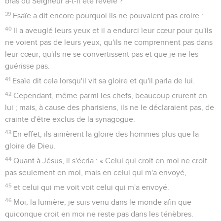
bras du Seigneur a-t-il été révélé ?
39
Esaïe a dit encore pourquoi ils ne pouvaient pas croire :
40
Il a aveuglé leurs yeux et il a endurci leur cœur pour qu'ils
ne voient pas de leurs yeux, qu'ils ne comprennent pas dans
leur cœur, qu'ils ne se convertissent pas et que je ne les
guérisse pas.
41
Esaïe dit cela lorsqu'il vit sa gloire et qu'il parla de lui.
42
Cependant, même parmi les chefs, beaucoup crurent en
lui ; mais, à cause des pharisiens, ils ne le déclaraient pas, de
crainte d'être exclus de la synagogue.
43
En effet, ils aimèrent la gloire des hommes plus que la
gloire de Dieu.
44
Quant à Jésus, il s'écria : « Celui qui croit en moi ne croit
pas seulement en moi, mais en celui qui m'a envoyé,
45
et celui qui me voit voit celui qui m'a envoyé.
46
Moi, la lumière, je suis venu dans le monde afin que
quiconque croit en moi ne reste pas dans les ténèbres.