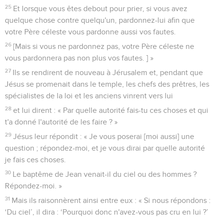
25
Et lorsque vous êtes debout pour prier, si vous avez
quelque chose contre quelqu'un, pardonnez-lui afin que
votre Père céleste vous pardonne aussi vos fautes.
26
[Mais si vous ne pardonnez pas, votre Père céleste ne
vous pardonnera pas non plus vos fautes. ] »
27
Ils se rendirent de nouveau à Jérusalem et, pendant que
Jésus se promenait dans le temple, les chefs des prêtres, les
spécialistes de la loi et les anciens vinrent vers lui
28
et lui dirent : « Par quelle autorité fais-tu ces choses et qui
t'a donné l'autorité de les faire ? »
29
Jésus leur répondit : « Je vous poserai [moi aussi] une
question ; répondez-moi, et je vous dirai par quelle autorité
je fais ces choses.
30
Le baptême de Jean venait-il du ciel ou des hommes ?
Répondez-moi. »
31
Mais ils raisonnèrent ainsi entre eux : « Si nous répondons :
‘Du ciel’, il dira : ‘Pourquoi donc n'avez-vous pas cru en lui ?’