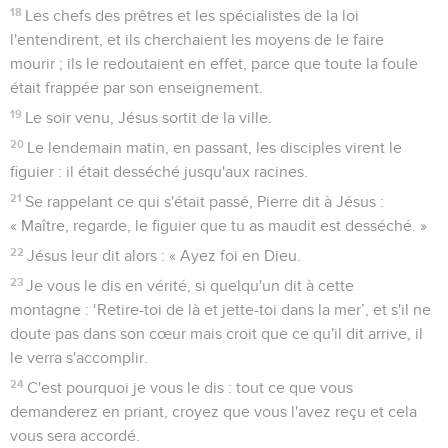
18
Les chefs des prêtres et les spécialistes de la loi
l'entendirent, et ils cherchaient les moyens de le faire
mourir ; ils le redoutaient en effet, parce que toute la foule
était frappée par son enseignement.
19
Le soir venu, Jésus sortit de la ville.
20
Le lendemain matin, en passant, les disciples virent le
figuier : il était desséché jusqu'aux racines.
21
Se rappelant ce qui s'était passé, Pierre dit à Jésus :
« Maître, regarde, le figuier que tu as maudit est desséché. »
22
Jésus leur dit alors : « Ayez foi en Dieu.
23
Je vous le dis en vérité, si quelqu'un dit à cette
montagne : ‘Retire-toi de là et jette-toi dans la mer’, et s'il ne
doute pas dans son cœur mais croit que ce qu'il dit arrive, il
le verra s'accomplir.
24
C'est pourquoi je vous le dis : tout ce que vous
demanderez en priant, croyez que vous l'avez reçu et cela
vous sera accordé.