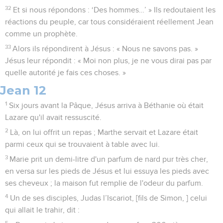
32
Et si nous répondons : ‘Des hommes…’ » Ils redoutaient les
réactions du peuple, car tous considéraient réellement Jean
comme un prophète.
33
Alors ils répondirent à Jésus : « Nous ne savons pas. »
Jésus leur répondit : « Moi non plus, je ne vous dirai pas par
quelle autorité je fais ces choses. »
Jean 12
1
Six jours avant la Pâque, Jésus arriva à Béthanie où était
Lazare qu'il avait ressuscité.
2
Là, on lui offrit un repas ; Marthe servait et Lazare était
parmi ceux qui se trouvaient à table avec lui.
3
Marie prit un demi-litre d'un parfum de nard pur très cher,
en versa sur les pieds de Jésus et lui essuya les pieds avec
ses cheveux ; la maison fut remplie de l'odeur du parfum.
4
Un de ses disciples, Judas l’Iscariot, [fils de Simon, ] celui
qui allait le trahir, dit :
5