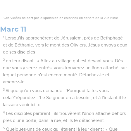
Ces vidéos ne sont pas disponibles en colonnes en dehors de la vue Bible.
Marc 11
1
Lorsqu'ils approchèrent de Jérusalem, près de Bethphagé
et de Béthanie, vers le mont des Oliviers, Jésus envoya deux
de ses disciples
2
en leur disant : « Allez au village qui est devant vous. Dès
que vous y serez entrés, vous trouverez un ânon attaché, sur
lequel personne n'est encore monté. Détachez-le et
amenez-le.
3
Si quelqu'un vous demande : ‘Pourquoi faites-vous
cela ?’répondez : ‘Le Seigneur en a besoin’, et à l'instant il le
laissera venir ici. »
4
Les disciples partirent ; ils trouvèrent l'ânon attaché dehors
près d'une porte, dans la rue, et ils le détachèrent.
5
Quelques-uns de ceux qui étaient là leur dirent : « Que