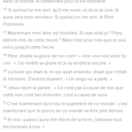
dans ce monde la conservera pour la vie éternelle.
26
Si quelqu'un me sert, qu'il me suive, et là où je suis, là
aussi sera mon serviteur. Si quelqu'un me sert, le Père
l'honorera.
27
Maintenant mon âme est troublée. Et que dirai-je ? Père,
délivre-moi de cette heure ? Mais c'est pour cela que je suis
venu jusqu'à cette heure.
28
Père, révèle la gloire de ton nom ! » Une voix vint alors du
ciel : « J'ai révélé sa gloire et je la révélerai encore. »
29
La foule qui était là, et qui avait entendu, disait que c'était
le tonnerre. D'autres disaient : « Un ange lui a parlé. »
30
Jésus reprit la parole : « Ce n'est pas à cause de moi que
cette voix s'est fait entendre, c'est à cause de vous.
31
C'est maintenant qu'a lieu le jugement de ce monde ; c'est
maintenant que le prince de ce monde va être jeté dehors.
32
Et moi, quand j'aurai été élevé de la terre, j'attirerai tous
les hommes à moi. »