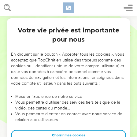
Votre vie privée est importante
pour nous
NE MANQUEZ PAS L’ÉVÉNEMENT
En cliquant sur le bouton « Accepter tous les cookies », vous
DE L’ANNÉE !
acceptez que TopChrétien utilise des traceurs (comme des
cookies ou l'identifiant unique de votre compte utilisateur) et
ET SI LEURS ERREURS POUVAIENT VOUS ÉVITER LES
traite vos données à caractère personnel (comme vos
VOTRES ?
données de navigation et les informations renseignées dans
votre compte utilisateur) dans les buts suivants :
On admire souvent les leaders pour leurs réussites, leur impact,
leur foi ou leur vision. Mais on voit moins les doutes, les erreurs
Mesurer l'audience de notre service
Vous permettre d'utiliser des services tiers tels que de la
et les saisons difficiles qu'ils ont traversés, alors même que ce
vidéo, des cartes du monde…
sont elles qui les ont façonnés.
Vous permettre d'entrer en contact avec notre service de
relation aux utilisateurs.
Dans cette conférence, leaders, entrepreneurs, et responsables
reviennent sur les erreurs marquantes de leur parcours et les
clés pour avancer avec plus de sagesse afin que leurs erreurs
Choisir mes cookies