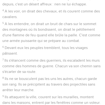
depuis, c'est un désert affreux : rien ne lui échappe.
4
A les voir, on dirait des chevaux, et ils courent comme des
cavaliers.
5
A les entendre, on dirait un bruit de chars sur le sommet
des montagnes où ils bondissent, on dirait le pétillement
d'une flamme de feu quand elle brûle la paille. C'est comme
une armée puissante qui se prépare au combat.
6
Devant eux les peuples tremblent, tous les visages
pâlissent.
7
Ils s'élancent comme des guerriers, ils escaladent les murs
comme des hommes de guerre. Chacun va son chemin sans
s'écarter de sa route.
8
Ils ne se bousculent pas les uns les autres, chacun garde
son rang. Ils se précipitent au travers des projectiles sans
arrêter leur marche.
9
Ils attaquent la ville, courent sur les murailles, montent
dans les maisons, entrent par les fenêtres comme un voleur.