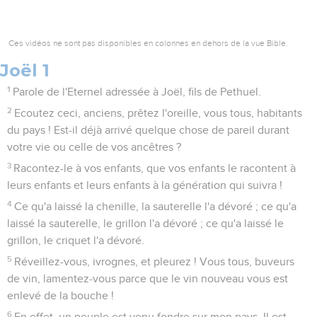
Ces vidéos ne sont pas disponibles en colonnes en dehors de la vue Bible.
Joël 1
1
Parole de l'Eternel adressée à Joël, fils de Pethuel.
2
Ecoutez ceci, anciens, prêtez l'oreille, vous tous, habitants
du pays ! Est-il déjà arrivé quelque chose de pareil durant
votre vie ou celle de vos ancêtres ?
3
Racontez-le à vos enfants, que vos enfants le racontent à
leurs enfants et leurs enfants à la génération qui suivra !
4
Ce qu'a laissé la chenille, la sauterelle l'a dévoré ; ce qu'a
laissé la sauterelle, le grillon l'a dévoré ; ce qu'a laissé le
grillon, le criquet l'a dévoré.
5
Réveillez-vous, ivrognes, et pleurez ! Vous tous, buveurs
de vin, lamentez-vous parce que le vin nouveau vous est
enlevé de la bouche !
6
En effet, un peuple est venu fondre sur mon pays. Il est