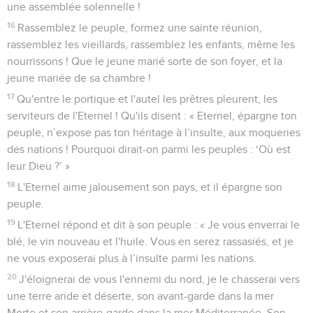
une assemblée solennelle !
16
Rassemblez le peuple, formez une sainte réunion,
rassemblez les vieillards, rassemblez les enfants, même les
nourrissons ! Que le jeune marié sorte de son foyer, et la
jeune mariée de sa chambre !
17
Qu'entre le portique et l'autel les prêtres pleurent, les
serviteurs de l'Eternel ! Qu'ils disent : « Eternel, épargne ton
peuple, n’expose pas ton héritage à l’insulte, aux moqueries
des nations ! Pourquoi dirait-on parmi les peuples : ‘Où est
leur Dieu ?’ »
18
L'Eternel aime jalousement son pays, et il épargne son
peuple.
19
L'Eternel répond et dit à son peuple : « Je vous enverrai le
blé, le vin nouveau et l'huile. Vous en serez rassasiés, et je
ne vous exposerai plus à l’insulte parmi les nations.
20
J'éloignerai de vous l'ennemi du nord, je le chasserai vers
une terre aride et déserte, son avant-garde dans la mer
Morte et son arrière-garde dans la mer Méditerranée. Son