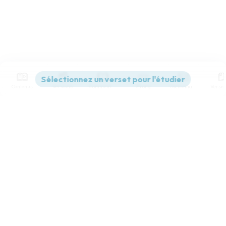
Contenus
Versions
Commentaires
Strong
Dictionnaire
Paramètres de lecture
Afficher les numéros de versets
Mode dyslexique
Désactivé
Simple
Coul
eur
Police d'écriture