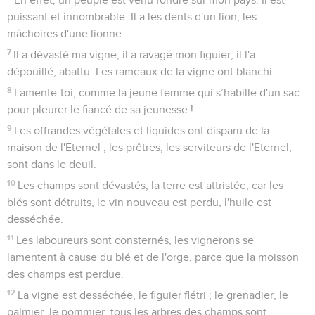
puissant et innombrable. Il a les dents d'un lion, les
mâchoires d'une lionne.
7
Il a dévasté ma vigne, il a ravagé mon figuier, il l'a
dépouillé, abattu. Les rameaux de la vigne ont blanchi.
8
Lamente-toi, comme la jeune femme qui s’habille d'un sac
pour pleurer le fiancé de sa jeunesse !
9
Les offrandes végétales et liquides ont disparu de la
maison de l'Eternel ; les prêtres, les serviteurs de l'Eternel,
sont dans le deuil.
10
Les champs sont dévastés, la terre est attristée, car les
blés sont détruits, le vin nouveau est perdu, l'huile est
desséchée.
11
Les laboureurs sont consternés, les vignerons se
lamentent à cause du blé et de l'orge, parce que la moisson
des champs est perdue.
12
La vigne est desséchée, le figuier flétri ; le grenadier, le
palmier, le pommier, tous les arbres des champs sont