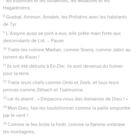
les Edomites et les Ismaélites, les Moabites et les
Hagaréniens,
8
Guebal, Ammon, Amalek, les Philistins avec les habitants
de Tyr.
9
L’Assyrie aussi se joint à eux, elle prête main forte aux
descendants de Lot. – Pause.
10
Traite-les comme Madian, comme Sisera, comme Jabin au
torrent du Kison !
11
Ils ont été détruits à En-Dor, ils sont devenus du fumier
pour la terre.
12
Traite leurs chefs comme Oreb et Zeeb, et tous leurs
princes comme Zébach et Tsalmunna,
13
car ils disent : « Emparons-nous des domaines de Dieu ! »
14
Mon Dieu, fais-les tourbillonner comme la paille emportée
par le vent !
15
Comme le feu brûle la forêt, comme la flamme embrase
les montagnes,