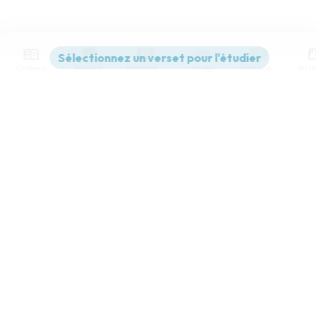
Contenus
Versions
Commentaires
Strong
Dictionnaire
Paramètres de lecture
Afficher les numéros de versets
Mode dyslexique
Désactivé
Simple
Coul
eur
Police d'écriture
Serif
Sans-serif