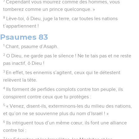
7
Cependant vous mourrez comme des hommes, vous
tomberez comme un prince quelconque. »
8
Lève-toi, ô Dieu, juge la terre, car toutes les nations
t’appartiennent !
Psaumes 83
1
Chant, psaume d’Asaph.
2
O Dieu, ne garde pas le silence ! Ne te tais pas et ne reste
pas inactif, ô Dieu !
3
En effet, tes ennemis s’agitent, ceux qui te détestent
relèvent la tête.
4
Ils forment de perfides complots contre ton peuple, ils
conspirent contre ceux que tu protèges :
5
« Venez, disent-ils, exterminons-les du milieu des nations,
et qu’on ne se souvienne plus du nom d’Israël ! »
6
Ils intriguent tous d’un même cœur, ils font une alliance
contre toi :
7