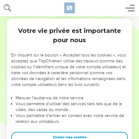
Votre vie privée est importante
pour nous
NE MANQUEZ PAS L’ÉVÉNEMENT
En cliquant sur le bouton « Accepter tous les cookies », vous
DE L’ANNÉE !
acceptez que TopChrétien utilise des traceurs (comme des
cookies ou l'identifiant unique de votre compte utilisateur) et
ET SI LEURS ERREURS POUVAIENT VOUS ÉVITER LES
traite vos données à caractère personnel (comme vos
VOTRES ?
données de navigation et les informations renseignées dans
votre compte utilisateur) dans les buts suivants :
On admire souvent les leaders pour leurs réussites, leur impact,
leur foi ou leur vision. Mais on voit moins les doutes, les erreurs
Mesurer l'audience de notre service
Vous permettre d'utiliser des services tiers tels que de la
et les saisons difficiles qu'ils ont traversés, alors même que ce
vidéo, des cartes du monde…
sont elles qui les ont façonnés.
Vous permettre d'entrer en contact avec notre service de
relation aux utilisateurs.
Dans cette conférence, leaders, entrepreneurs, et responsables
reviennent sur les erreurs marquantes de leur parcours et les
clés pour avancer avec plus de sagesse afin que leurs erreurs
Choisir mes cookies