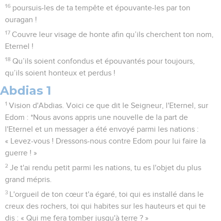
16
poursuis-les de ta tempête et épouvante-les par ton
ouragan !
17
Couvre leur visage de honte afin qu’ils cherchent ton nom,
Eternel !
18
Qu’ils soient confondus et épouvantés pour toujours,
qu’ils soient honteux et perdus !
Abdias 1
1
Vision d'Abdias. Voici ce que dit le Seigneur, l'Eternel, sur
Edom : *Nous avons appris une nouvelle de la part de
l'Eternel et un messager a été envoyé parmi les nations :
« Levez-vous ! Dressons-nous contre Edom pour lui faire la
guerre ! »
2
Je t'ai rendu petit parmi les nations, tu es l'objet du plus
grand mépris.
3
L'orgueil de ton cœur t'a égaré, toi qui es installé dans le
creux des rochers, toi qui habites sur les hauteurs et qui te
dis : « Qui me fera tomber jusqu'à terre ? »