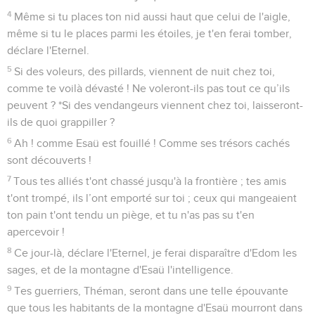
4
Même si tu places ton nid aussi haut que celui de l'aigle,
même si tu le places parmi les étoiles, je t'en ferai tomber,
déclare l'Eternel.
5
Si des voleurs, des pillards, viennent de nuit chez toi,
comme te voilà dévasté ! Ne voleront-ils pas tout ce qu’ils
peuvent ? *Si des vendangeurs viennent chez toi, laisseront-
ils de quoi grappiller ?
6
Ah ! comme Esaü est fouillé ! Comme ses trésors cachés
sont découverts !
7
Tous tes alliés t'ont chassé jusqu'à la frontière ; tes amis
t'ont trompé, ils l’ont emporté sur toi ; ceux qui mangeaient
ton pain t'ont tendu un piège, et tu n'as pas su t'en
apercevoir !
8
Ce jour-là, déclare l'Eternel, je ferai disparaître d'Edom les
sages, et de la montagne d'Esaü l'intelligence.
9
Tes guerriers, Théman, seront dans une telle épouvante
que tous les habitants de la montagne d'Esaü mourront dans