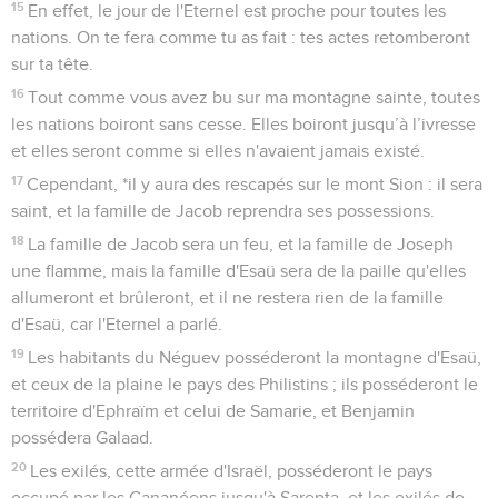
15
En effet, le jour de l'Eternel est proche pour toutes les
nations. On te fera comme tu as fait : tes actes retomberont
sur ta tête.
16
Tout comme vous avez bu sur ma montagne sainte, toutes
les nations boiront sans cesse. Elles boiront jusqu’à l’ivresse
et elles seront comme si elles n'avaient jamais existé.
17
Cependant, *il y aura des rescapés sur le mont Sion : il sera
saint, et la famille de Jacob reprendra ses possessions.
18
La famille de Jacob sera un feu, et la famille de Joseph
une flamme, mais la famille d'Esaü sera de la paille qu'elles
allumeront et brûleront, et il ne restera rien de la famille
d'Esaü, car l'Eternel a parlé.
19
Les habitants du Néguev posséderont la montagne d'Esaü,
et ceux de la plaine le pays des Philistins ; ils posséderont le
territoire d'Ephraïm et celui de Samarie, et Benjamin
possédera Galaad.
20
Les exilés, cette armée d'Israël, posséderont le pays
occupé par les Cananéens jusqu'à Sarepta, et les exilés de