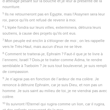
d’attelage pesant sur la bouche et je leur ai présenté de la
nourriture.
5
Ils ne retourneront pas en Egypte, mais l'Assyrien sera leur
roi, parce qu'ils ont refusé de revenir à moi.
6
L'épée fondra sur leurs villes, exterminera, détruira leurs
soutiens, à cause des projets qu'ils ont eus.
7
Mon peuple est enclin à s'éloigner de moi ; on les rappelle
vers le Très-Haut, mais aucun d'eux ne se lève.
8
Comment te traiterai-je, Ephraïm ? Faut-il que je te livre à
l’ennemi, Israël ? Dois-je te traiter comme Adma, te rendre
semblable à Tseboïm ? Je suis tout bouleversé, je suis rempli
de compassion.
9
Je n’agirai pas en fonction de l’ardeur de ma colère. Je
renonce à détruire Ephraïm, car je suis Dieu, et non pas un
homme. Je suis saint au milieu de toi, je ne viendrai pas avec
colère.
10
Ils suivront l'Eternel qui rugira comme un lion, car il rugira,
et des enfants accourront de la mer.