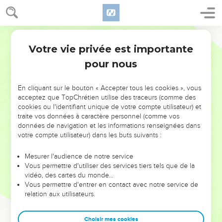
Votre vie privée est importante
pour nous
NE MANQUEZ PAS L’ÉVÉNEMENT
En cliquant sur le bouton « Accepter tous les cookies », vous
DE L’ANNÉE !
acceptez que TopChrétien utilise des traceurs (comme des
cookies ou l'identifiant unique de votre compte utilisateur) et
ET SI LEURS ERREURS POUVAIENT VOUS ÉVITER LES
traite vos données à caractère personnel (comme vos
VOTRES ?
données de navigation et les informations renseignées dans
votre compte utilisateur) dans les buts suivants :
On admire souvent les leaders pour leurs réussites, leur impact,
leur foi ou leur vision. Mais on voit moins les doutes, les erreurs
Mesurer l'audience de notre service
Vous permettre d'utiliser des services tiers tels que de la
et les saisons difficiles qu'ils ont traversés, alors même que ce
vidéo, des cartes du monde…
sont elles qui les ont façonnés.
Vous permettre d'entrer en contact avec notre service de
relation aux utilisateurs.
Dans cette conférence, leaders, entrepreneurs, et responsables
reviennent sur les erreurs marquantes de leur parcours et les
clés pour avancer avec plus de sagesse afin que leurs erreurs
Choisir mes cookies