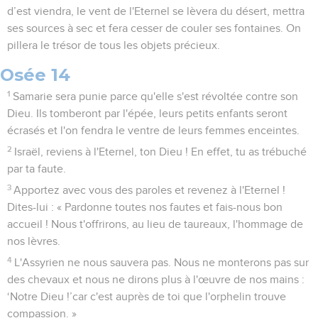
d’est viendra, le vent de l'Eternel se lèvera du désert, mettra
ses sources à sec et fera cesser de couler ses fontaines. On
pillera le trésor de tous les objets précieux.
Osée 14
1
Samarie sera punie parce qu'elle s'est révoltée contre son
Dieu. Ils tomberont par l'épée, leurs petits enfants seront
écrasés et l'on fendra le ventre de leurs femmes enceintes.
2
Israël, reviens à l'Eternel, ton Dieu ! En effet, tu as trébuché
par ta faute.
3
Apportez avec vous des paroles et revenez à l'Eternel !
Dites-lui : « Pardonne toutes nos fautes et fais-nous bon
accueil ! Nous t'offrirons, au lieu de taureaux, l'hommage de
nos lèvres.
4
L'Assyrien ne nous sauvera pas. Nous ne monterons pas sur
des chevaux et nous ne dirons plus à l'œuvre de nos mains :
‘Notre Dieu !’car c'est auprès de toi que l'orphelin trouve
compassion. »