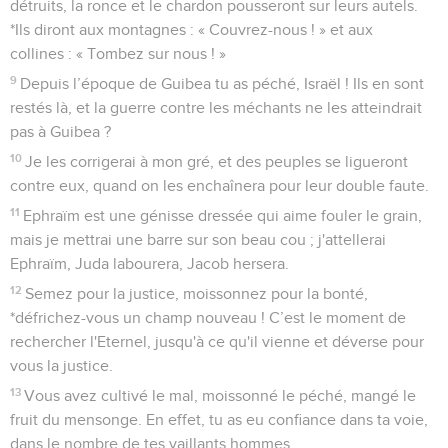
détruits, la ronce et le chardon pousseront sur leurs autels.
*Ils diront aux montagnes : « Couvrez-nous ! » et aux
collines : « Tombez sur nous ! »
9
Depuis l’époque de Guibea tu as péché, Israël ! Ils en sont
restés là, et la guerre contre les méchants ne les atteindrait
pas à Guibea ?
10
Je les corrigerai à mon gré, et des peuples se ligueront
contre eux, quand on les enchaînera pour leur double faute.
11
Ephraïm est une génisse dressée qui aime fouler le grain,
mais je mettrai une barre sur son beau cou ; j'attellerai
Ephraïm, Juda labourera, Jacob hersera.
12
Semez pour la justice, moissonnez pour la bonté,
*défrichez-vous un champ nouveau ! C’est le moment de
rechercher l'Eternel, jusqu'à ce qu'il vienne et déverse pour
vous la justice.
13
Vous avez cultivé le mal, moissonné le péché, mangé le
fruit du mensonge. En effet, tu as eu confiance dans ta voie,
dans le nombre de tes vaillants hommes.