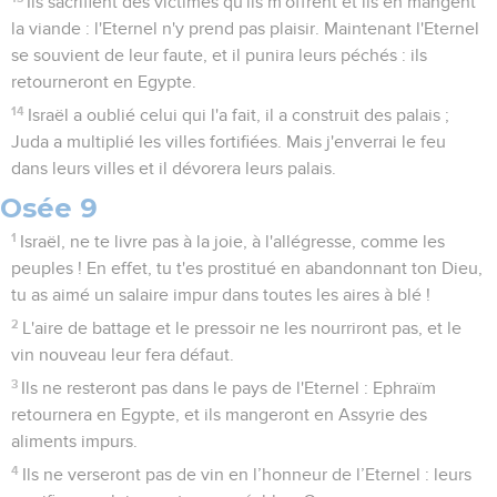
Ils sacrifient des victimes qu'ils m'offrent et ils en mangent
la viande : l'Eternel n'y prend pas plaisir. Maintenant l'Eternel
se souvient de leur faute, et il punira leurs péchés : ils
retourneront en Egypte.
14
Israël a oublié celui qui l'a fait, il a construit des palais ;
Juda a multiplié les villes fortifiées. Mais j'enverrai le feu
dans leurs villes et il dévorera leurs palais.
Osée 9
1
Israël, ne te livre pas à la joie, à l'allégresse, comme les
peuples ! En effet, tu t'es prostitué en abandonnant ton Dieu,
tu as aimé un salaire impur dans toutes les aires à blé !
2
L'aire de battage et le pressoir ne les nourriront pas, et le
vin nouveau leur fera défaut.
3
Ils ne resteront pas dans le pays de l'Eternel : Ephraïm
retournera en Egypte, et ils mangeront en Assyrie des
aliments impurs.
4
Ils ne verseront pas de vin en l’honneur de l’Eternel : leurs