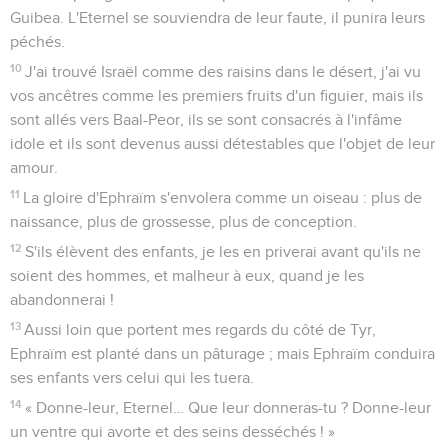
Guibea. L'Eternel se souviendra de leur faute, il punira leurs
péchés.
10
J'ai trouvé Israël comme des raisins dans le désert, j'ai vu
vos ancêtres comme les premiers fruits d'un figuier, mais ils
sont allés vers Baal-Peor, ils se sont consacrés à l'infâme
idole et ils sont devenus aussi détestables que l'objet de leur
amour.
11
La gloire d'Ephraïm s'envolera comme un oiseau : plus de
naissance, plus de grossesse, plus de conception.
12
S'ils élèvent des enfants, je les en priverai avant qu'ils ne
soient des hommes, et malheur à eux, quand je les
abandonnerai !
13
Aussi loin que portent mes regards du côté de Tyr,
Ephraïm est planté dans un pâturage ; mais Ephraïm conduira
ses enfants vers celui qui les tuera.
14
« Donne-leur, Eternel… Que leur donneras-tu ? Donne-leur
un ventre qui avorte et des seins desséchés ! »