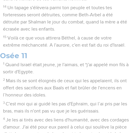
14
Un tapage s'élèvera parmi ton peuple et toutes tes
forteresses seront détruites, comme Beth-Arbel a été
détruite par Shalman le jour du combat, quand la mère a été
écrasée avec les enfants.
15
Voilà ce que vous attirera Béthel, à cause de votre
extrême méchanceté. A l'aurore, c'en est fait du roi d'Israël.
Osée 11
1
Quand Israël était jeune, je l'aimais, et *j'ai appelé mon fils à
sortir d'Egypte.
2
Mais ils se sont éloignés de ceux qui les appelaient, ils ont
offert des sacrifices aux Baals et fait brûler de l'encens en
l’honneur des idoles.
3
C'est moi qui ai guidé les pas d'Ephraïm, qui l’ai pris par les
bras, mais ils n'ont pas vu que je les guérissais.
4
Je les ai tirés avec des liens d'humanité, avec des cordages
d'amour. J'ai été pour eux pareil à celui qui soulève la pièce