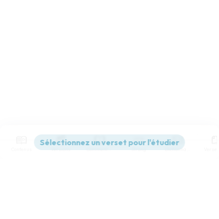
Contenus
Versions
Commentaires
Strong
Dictionnaire
Paramètres de lecture
Afficher les numéros de versets