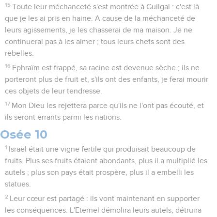
15
Toute leur méchanceté s'est montrée à Guilgal : c'est là
que je les ai pris en haine. A cause de la méchanceté de
leurs agissements, je les chasserai de ma maison. Je ne
continuerai pas à les aimer ; tous leurs chefs sont des
rebelles.
16
Ephraïm est frappé, sa racine est devenue sèche ; ils ne
porteront plus de fruit et, s'ils ont des enfants, je ferai mourir
ces objets de leur tendresse.
17
Mon Dieu les rejettera parce qu'ils ne l'ont pas écouté, et
ils seront errants parmi les nations.
Osée 10
1
Israël était une vigne fertile qui produisait beaucoup de
fruits. Plus ses fruits étaient abondants, plus il a multiplié les
autels ; plus son pays était prospère, plus il a embelli les
statues.
2
Leur cœur est partagé : ils vont maintenant en supporter
les conséquences. L'Eternel démolira leurs autels, détruira