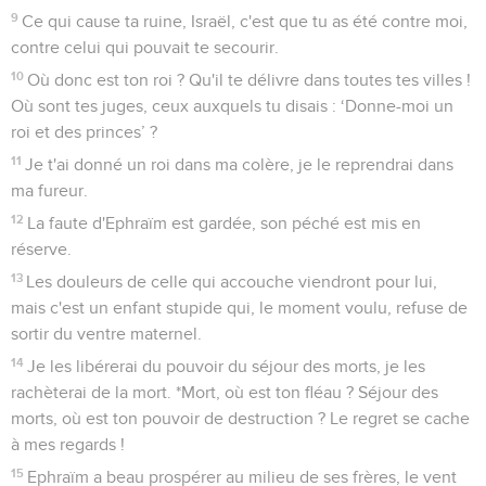
9
Ce qui cause ta ruine, Israël, c'est que tu as été contre moi,
contre celui qui pouvait te secourir.
10
Où donc est ton roi ? Qu'il te délivre dans toutes tes villes !
Où sont tes juges, ceux auxquels tu disais : ‘Donne-moi un
roi et des princes’ ?
11
Je t'ai donné un roi dans ma colère, je le reprendrai dans
ma fureur.
12
La faute d'Ephraïm est gardée, son péché est mis en
réserve.
13
Les douleurs de celle qui accouche viendront pour lui,
mais c'est un enfant stupide qui, le moment voulu, refuse de
sortir du ventre maternel.
14
Je les libérerai du pouvoir du séjour des morts, je les
rachèterai de la mort. *Mort, où est ton fléau ? Séjour des
morts, où est ton pouvoir de destruction ? Le regret se cache
à mes regards !
15
Ephraïm a beau prospérer au milieu de ses frères, le vent