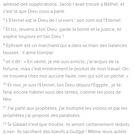
adressé des supplications. Jacob l'avait trouvé à Béthel, et
c'est là que Dieu nous a parlé.
6
L'Eternel est le Dieu de l’univers ; son nom est l'Eternel.
7
Et toi, reviens à ton Dieu, garde la bonté et la justice, et
espère toujours en ton Dieu !
8
Ephraïm est un marchand qui a dans sa main des balances
fausses : il aime tromper
9
et il dit : « En vérité, je me suis enrichi, j'ai acquis de la
fortune, mais c'est entièrement le produit de mon travail. On
ne trouvera chez moi aucune faute, rien qui soit un péché. »
10
Et moi, je suis l'Eternel, ton Dieu depuis l'Egypte ; je te
ferai encore habiter sous des tentes, comme les jours de
fête.
11
J'ai parlé aux prophètes, j'ai multiplié les visions et par les
prophètes j'ai proposé des paraboles.
12
Si Galaad n'est que trouble, ils seront certainement réduits
à rien. Ils sacrifient des bœufs à Guilgal ! Même leurs autels