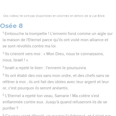
Ces vidéos ne sont pas disponibles en colonnes en dehors de la vue Bible.
Osée 8
1
Embouche la trompette ! L'ennemi fond comme un aigle sur
la maison de l'Eternel parce qu'ils ont violé mon alliance et
se sont révoltés contre ma loi.
2
Ils crieront vers moi : « Mon Dieu, nous te connaissons,
nous, Israël ! »
3
Israël a rejeté le bien : l'ennemi le poursuivra.
4
Ils ont établi des rois sans mon ordre, et des chefs sans se
référer à moi ; ils ont fait des idoles avec leur argent et leur
or, c'est pourquoi ils seront anéantis.
5
L'Eternel a rejeté ton veau, Samarie ! Ma colère s'est
enflammée contre eux. Jusqu'à quand refuseront-ils de se
purifier ?
6
Ce veau vient d'Israël, un ouvrier l'a fabriqué, et il n'est pas