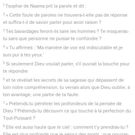
1
Tsophar de Naama prit la parole et dit :
2
« Cette foule de paroles ne trouvera-t-elle pas de réponse
et suffira-t-il de savoir parler pour avoir raison ?
3
Tes bavardages feront-ils taire les hommes ? Te moqueras-
tu sans que personne ne puisse te confondre ?
4
» Tu affirmes : ‘Ma manière de voir est indiscutable et je
suis pur à tes yeux.’
5
Si seulement Dieu voulait parler, s'il ouvrait la bouche pour
te répondre
6
et te révélait les secrets de sa sagesse qui dépassent de
loin notre compréhension, tu verrais alors que Dieu oublie, à
ton avantage, une partie de ta faute.
7
» Prétends-tu pénétrer les profondeurs de la pensée de
Dieu ? Prétends-tu découvrir ce qui touche à la perfection du
Tout-Puissant ?
8
Elle est aussi haute que le ciel : comment t’y prendras-tu ?
Elle est plus profonde que le séjour des morts : que pourras-