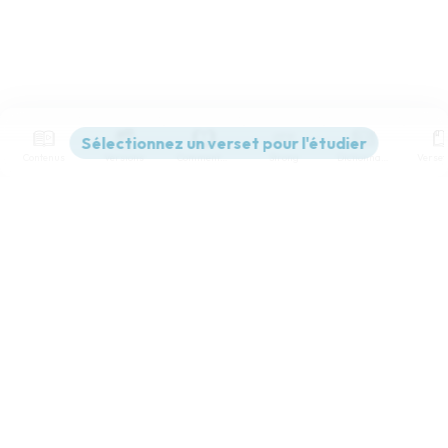
Contenus
Versions
Commentaires
Strong
Dictionnaire
Paramètres de lecture
Afficher les numéros de versets
Mode dyslexique
Désactivé
Simple
Coul
eur
Police d'écriture