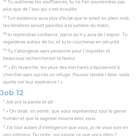
16
Tu oublieras tes souffrances, tu ne t'en souviendras pas
plus que de l’eau qui s’est écoulée.
17
Ton existence aura plus d'éclat que le soleil en plein midi,
tes ténèbres seront pareilles à la lumière du matin,
18
tu reprendras confiance, parce qu’il y aura de l’espoir. Tu
regarderas autour de toi, et tu te coucheras en sécurité.
19
Tu t’allongeras sans personne pour t’inquiéter et
beaucoup rechercheront ta faveur.
20
» En revanche, les yeux des méchants s’épuiseront à
chercher sans succès un refuge. Pouvoir rendre l’âme, voilà
quelle est leur espérance ! »
Job 12
1
Job prit la parole et dit :
2
« On dirait, en vérité, que vous représentez tout le genre
humain et que la sagesse mourra avec vous.
3
J'ai tout autant d'intelligence que vous, je ne vous suis en
rien inférieur. Du reste, qui ignore ce que vous dites ?