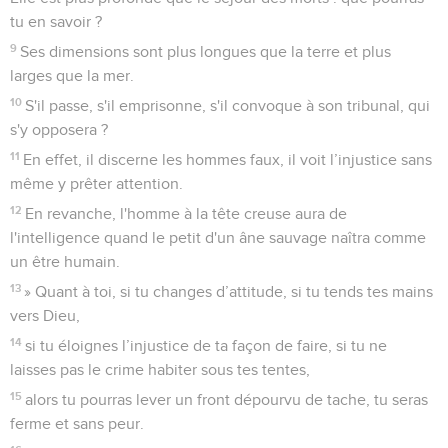
tu en savoir ?
9
Ses dimensions sont plus longues que la terre et plus
larges que la mer.
10
S'il passe, s'il emprisonne, s'il convoque à son tribunal, qui
s'y opposera ?
11
En effet, il discerne les hommes faux, il voit l’injustice sans
même y prêter attention.
12
En revanche, l'homme à la tête creuse aura de
l'intelligence quand le petit d'un âne sauvage naîtra comme
un être humain.
13
» Quant à toi, si tu changes d’attitude, si tu tends tes mains
vers Dieu,
14
si tu éloignes l’injustice de ta façon de faire, si tu ne
laisses pas le crime habiter sous tes tentes,
15
alors tu pourras lever un front dépourvu de tache, tu seras
ferme et sans peur.