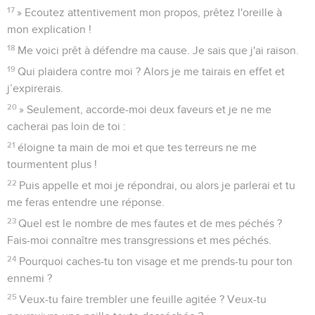
17
» Ecoutez attentivement mon propos, prêtez l'oreille à
mon explication !
18
Me voici prêt à défendre ma cause. Je sais que j'ai raison.
19
Qui plaidera contre moi ? Alors je me tairais en effet et
j’expirerais.
20
» Seulement, accorde-moi deux faveurs et je ne me
cacherai pas loin de toi :
21
éloigne ta main de moi et que tes terreurs ne me
tourmentent plus !
22
Puis appelle et moi je répondrai, ou alors je parlerai et tu
me feras entendre une réponse.
23
Quel est le nombre de mes fautes et de mes péchés ?
Fais-moi connaître mes transgressions et mes péchés.
24
Pourquoi caches-tu ton visage et me prends-tu pour ton
ennemi ?
25
Veux-tu faire trembler une feuille agitée ? Veux-tu