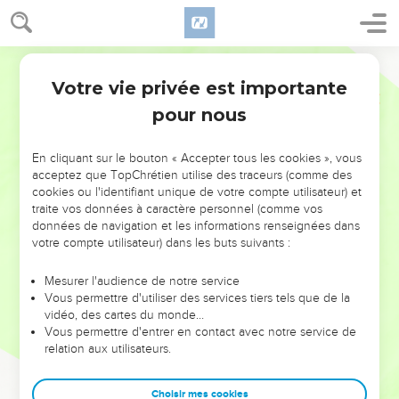
Votre vie privée est importante
pour nous
NE MANQUEZ PAS L’ÉVÉNEMENT
En cliquant sur le bouton « Accepter tous les cookies », vous
DE L’ANNÉE !
acceptez que TopChrétien utilise des traceurs (comme des
cookies ou l'identifiant unique de votre compte utilisateur) et
ET SI LEURS ERREURS POUVAIENT VOUS ÉVITER LES
traite vos données à caractère personnel (comme vos
VOTRES ?
données de navigation et les informations renseignées dans
votre compte utilisateur) dans les buts suivants :
On admire souvent les leaders pour leurs réussites, leur impact,
leur foi ou leur vision. Mais on voit moins les doutes, les erreurs
Mesurer l'audience de notre service
Vous permettre d'utiliser des services tiers tels que de la
et les saisons difficiles qu'ils ont traversés, alors même que ce
vidéo, des cartes du monde…
sont elles qui les ont façonnés.
Vous permettre d'entrer en contact avec notre service de
relation aux utilisateurs.
Dans cette conférence, leaders, entrepreneurs, et responsables
reviennent sur les erreurs marquantes de leur parcours et les
clés pour avancer avec plus de sagesse afin que leurs erreurs
Choisir mes cookies