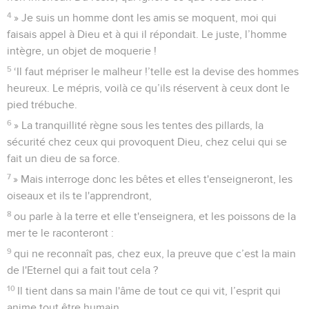
4
» Je suis un homme dont les amis se moquent, moi qui
faisais appel à Dieu et à qui il répondait. Le juste, l’homme
intègre, un objet de moquerie !
5
‘Il faut mépriser le malheur !’telle est la devise des hommes
heureux. Le mépris, voilà ce qu’ils réservent à ceux dont le
pied trébuche.
6
» La tranquillité règne sous les tentes des pillards, la
sécurité chez ceux qui provoquent Dieu, chez celui qui se
fait un dieu de sa force.
7
» Mais interroge donc les bêtes et elles t'enseigneront, les
oiseaux et ils te l'apprendront,
8
ou parle à la terre et elle t'enseignera, et les poissons de la
mer te le raconteront :
9
qui ne reconnaît pas, chez eux, la preuve que c’est la main
de l'Eternel qui a fait tout cela ?
10
Il tient dans sa main l'âme de tout ce qui vit, l’esprit qui
anime tout être humain.