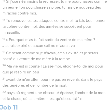
16
Si j'ose néanmoins la redresser, tu me pourchasses comme
un jeune lion pourchasse sa proie, tu fais de nouveau des
miracles contre moi.
17
Tu renouvelles tes attaques contre moi, tu fais bouillonner
ta colère contre moi, des armées se succèdent pour
m’assaillir.
18
» Pourquoi m'as-tu fait sortir du ventre de ma mère ?
J’aurais expiré et aucun œil ne m'aurait vu.
19
Ce serait comme si je n'avais jamais existé et je serais
passé du ventre de ma mère à la tombe.
20
Ma vie est si courte ! Laisse-moi, éloigne-toi de moi pour
que je respire un peu
21
avant de m'en aller, pour ne pas en revenir, dans le pays
des ténèbres et de l'ombre de la mort,
22
pays où règnent une obscurité épaisse, l'ombre de la mort
et le chaos, où la lumière n’est qu’obscurité.’ »
Job 11