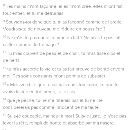
8
Tes mains m'ont façonné, elles m'ont créé, elles m'ont fait
tout entier, et tu me détruirais !
9
Souviens-toi donc que tu m'as façonné comme de l'argile.
Voudrais-tu de nouveau me réduire en poussière ?
10
Ne m'as-tu pas coulé comme du lait ? Ne m'as-tu pas fait
cailler comme du fromage ?
11
Tu m'as couvert de peau et de chair, tu m'as tissé d'os et
de nerfs,
12
tu m'as accordé la vie et tu as fait preuve de bonté envers
moi. Tes soins constants m’ont permis de subsister.
13
» Mais voici ce que tu cachais dans ton cœur, ce que tu
avais décidé en toi-même, je le sais :
14
que je pèche, tu ne me raterais pas et tu ne me
considérerais pas comme innocent de ma faute.
15
Suis-je coupable, malheur à moi ! Suis-je juste, je n'ose pas
lever la tête, rempli de honte et absorbé par ma misère.