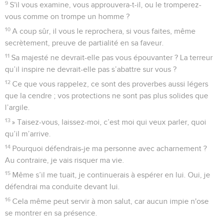
9
S'il vous examine, vous approuvera-t-il, ou le tromperez-
vous comme on trompe un homme ?
10
A coup sûr, il vous le reprochera, si vous faites, même
secrètement, preuve de partialité en sa faveur.
11
Sa majesté ne devrait-elle pas vous épouvanter ? La terreur
qu’il inspire ne devrait-elle pas s’abattre sur vous ?
12
Ce que vous rappelez, ce sont des proverbes aussi légers
que la cendre ; vos protections ne sont pas plus solides que
l’argile.
13
» Taisez-vous, laissez-moi, c’est moi qui veux parler, quoi
qu’il m’arrive.
14
Pourquoi défendrais-je ma personne avec acharnement ?
Au contraire, je vais risquer ma vie.
15
Même s’il me tuait, je continuerais à espérer en lui. Oui, je
défendrai ma conduite devant lui.
16
Cela même peut servir à mon salut, car aucun impie n'ose
se montrer en sa présence.