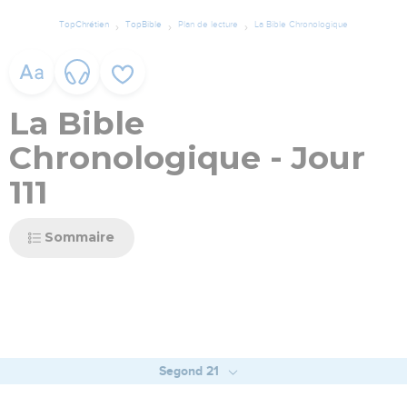
TopChrétien
TopBible
Plan de lecture
La Bible Chronologique
La Bible
Chronologique - Jour
111
Sommaire
Segond 21