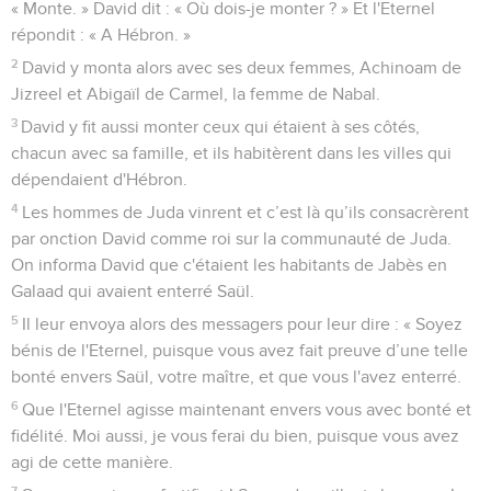
« Monte. » David dit : « Où dois-je monter ? » Et l'Eternel
répondit : « A Hébron. »
2
David y monta alors avec ses deux femmes, Achinoam de
Jizreel et Abigaïl de Carmel, la femme de Nabal.
3
David y fit aussi monter ceux qui étaient à ses côtés,
chacun avec sa famille, et ils habitèrent dans les villes qui
dépendaient d'Hébron.
4
Les hommes de Juda vinrent et c’est là qu’ils consacrèrent
par onction David comme roi sur la communauté de Juda.
On informa David que c'étaient les habitants de Jabès en
Galaad qui avaient enterré Saül.
5
Il leur envoya alors des messagers pour leur dire : « Soyez
bénis de l'Eternel, puisque vous avez fait preuve d’une telle
bonté envers Saül, votre maître, et que vous l'avez enterré.
6
Que l'Eternel agisse maintenant envers vous avec bonté et
fidélité. Moi aussi, je vous ferai du bien, puisque vous avez
agi de cette manière.
7