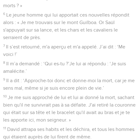
morts ? »
6
Le jeune homme qui lui apportait ces nouvelles répondit
alors : « Je me trouvais sur le mont Guilboa. Or Saül
s'appuyait sur sa lance, et les chars et les cavaliers le
serraient de près.
7
Il s’est retourné, m'a aperçu et m'a appelé. J’ai dit : ‘Me
voici !’
8
Il m’a demandé : ‘Qui es-tu ?’Je lui ai répondu : ‘Je suis
amalécite.’
9
Il a dit : ‘Approche-toi donc et donne-moi la mort, car je me
sens mal, même si je suis encore plein de vie.’
10
Je me suis approché de lui et lui ai donné la mort, sachant
bien qu'il ne survivrait pas à sa défaite. J'ai retiré la couronne
qui était sur sa tête et le bracelet qu'il avait au bras et je te
les apporte ici, mon seigneur. »
11
David attrapa ses habits et les déchira, et tous les hommes
qui étaient auprès de lui firent de même.