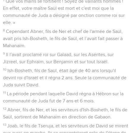
Que vos mains se fortifient ! Soyez de vaillants hommes !
En effet, votre maître Saül est mort et c'est moi que la
communauté de Juda a désigné par onction comme roi sur
elle. »
8
Cependant Abner, fils de Ner et chef de l'armée de Saül,
avait pris Ish-Bosheth, le fils de Saül, et l’avait fait passer à
Mahanaïm.
9
Il l'avait proclamé roi sur Galaad, sur les Asérites, sur
Jizreel, sur Ephraïm, sur Benjamin et sur tout Israël.
10
Ish-Bosheth, fils de Saül, était âgé de 40 ans lorsqu'il
devint roi d'Israël et il régna 2 ans. Seule la communauté de
Juda suivit David.
11
La période pendant laquelle David régna à Hébron sur la
communauté de Juda fut de 7 ans et 6 mois.
12
Abner, fils de Ner, et les serviteurs d'Ish-Bosheth, le fils de
Saül, sortirent de Mahanaïm en direction de Gabaon.
13
Joab, le fils de Tseruja, et les serviteurs de David se mirent
eux aussi en marche. Ils se rencontrèrent près de l'étang de