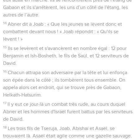
Gabaon et ils s'arrêtèrent, les uns d’un côté de l'étang, les
autres de l’autre.
14
Abner dit à Joab : « Que les jeunes se lèvent donc et
combattent devant nous ! » Joab répondit : « Qu'ils se
lèvent ! »
15
Ils se levèrent et s'avancèrent en nombre égal : 12 pour
Benjamin et Ish-Bosheth, le fils de Saül, et 12 serviteurs de
David.
16
Chacun attrapa son adversaire par la tête et lui enfonça
son épée dans le côté ; ils tombèrent tous ensemble. On
appela alors cet endroit, qui se trouve près de Gabaon,
Helkath-Hatsurim.
17
Il y eut ce jour-là un combat très rude, au cours duquel
Abner et les hommes d'Israël furent battus par les serviteurs
de David.
18
Les trois fils de Tseruja, Joab, Abishaï et Asaël, se
trouvaient là. Asaël était agile comme une gazelle sauvage.