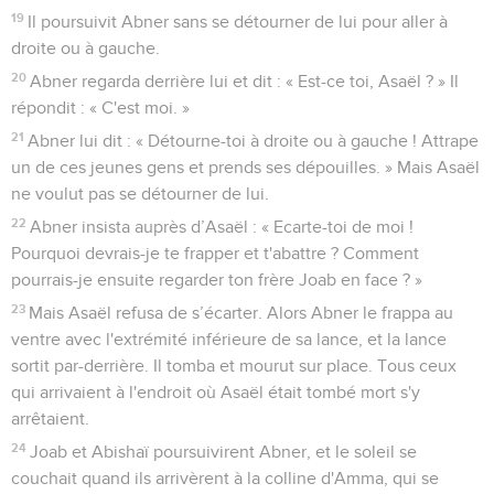
19
Il poursuivit Abner sans se détourner de lui pour aller à
droite ou à gauche.
20
Abner regarda derrière lui et dit : « Est-ce toi, Asaël ? » Il
répondit : « C'est moi. »
21
Abner lui dit : « Détourne-toi à droite ou à gauche ! Attrape
un de ces jeunes gens et prends ses dépouilles. » Mais Asaël
ne voulut pas se détourner de lui.
22
Abner insista auprès d’Asaël : « Ecarte-toi de moi !
Pourquoi devrais-je te frapper et t'abattre ? Comment
pourrais-je ensuite regarder ton frère Joab en face ? »
23
Mais Asaël refusa de s’écarter. Alors Abner le frappa au
ventre avec l'extrémité inférieure de sa lance, et la lance
sortit par-derrière. Il tomba et mourut sur place. Tous ceux
qui arrivaient à l'endroit où Asaël était tombé mort s'y
arrêtaient.
24
Joab et Abishaï poursuivirent Abner, et le soleil se
couchait quand ils arrivèrent à la colline d'Amma, qui se