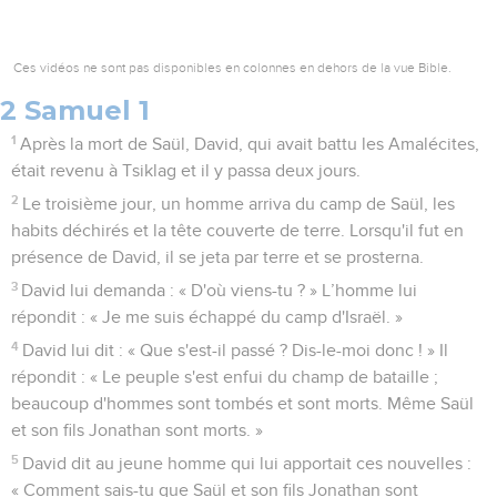
Ces vidéos ne sont pas disponibles en colonnes en dehors de la vue Bible.
2 Samuel 1
1
Après la mort de Saül, David, qui avait battu les Amalécites,
était revenu à Tsiklag et il y passa deux jours.
2
Le troisième jour, un homme arriva du camp de Saül, les
habits déchirés et la tête couverte de terre. Lorsqu'il fut en
présence de David, il se jeta par terre et se prosterna.
3
David lui demanda : « D'où viens-tu ? » L’homme lui
répondit : « Je me suis échappé du camp d'Israël. »
4
David lui dit : « Que s'est-il passé ? Dis-le-moi donc ! » Il
répondit : « Le peuple s'est enfui du champ de bataille ;
beaucoup d'hommes sont tombés et sont morts. Même Saül
et son fils Jonathan sont morts. »
5
David dit au jeune homme qui lui apportait ces nouvelles :
« Comment sais-tu que Saül et son fils Jonathan sont