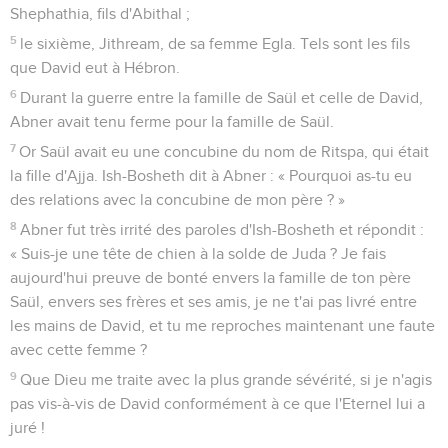
Shephathia, fils d'Abithal ;
5
le sixième, Jithream, de sa femme Egla. Tels sont les fils
que David eut à Hébron.
6
Durant la guerre entre la famille de Saül et celle de David,
Abner avait tenu ferme pour la famille de Saül.
7
Or Saül avait eu une concubine du nom de Ritspa, qui était
la fille d'Ajja. Ish-Bosheth dit à Abner : « Pourquoi as-tu eu
des relations avec la concubine de mon père ? »
8
Abner fut très irrité des paroles d'Ish-Bosheth et répondit :
« Suis-je une tête de chien à la solde de Juda ? Je fais
aujourd'hui preuve de bonté envers la famille de ton père
Saül, envers ses frères et ses amis, je ne t'ai pas livré entre
les mains de David, et tu me reproches maintenant une faute
avec cette femme ?
9
Que Dieu me traite avec la plus grande sévérité, si je n'agis
pas vis-à-vis de David conformément à ce que l'Eternel lui a
juré !