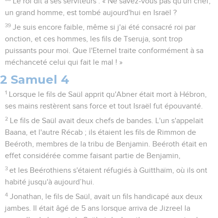
Le roi dit à ses serviteurs : « Ne savez-vous pas qu'un chef,
un grand homme, est tombé aujourd'hui en Israël ?
39
Je suis encore faible, même si j'ai été consacré roi par
onction, et ces hommes, les fils de Tseruja, sont trop
puissants pour moi. Que l'Eternel traite conformément à sa
méchanceté celui qui fait le mal ! »
2 Samuel 4
1
Lorsque le fils de Saül apprit qu'Abner était mort à Hébron,
ses mains restèrent sans force et tout Israël fut épouvanté.
2
Le fils de Saül avait deux chefs de bandes. L'un s'appelait
Baana, et l'autre Récab ; ils étaient les fils de Rimmon de
Beéroth, membres de la tribu de Benjamin. Beéroth était en
effet considérée comme faisant partie de Benjamin,
3
et les Beérothiens s'étaient réfugiés à Guitthaïm, où ils ont
habité jusqu'à aujourd’hui.
4
Jonathan, le fils de Saül, avait un fils handicapé aux deux
jambes. Il était âgé de 5 ans lorsque arriva de Jizreel la