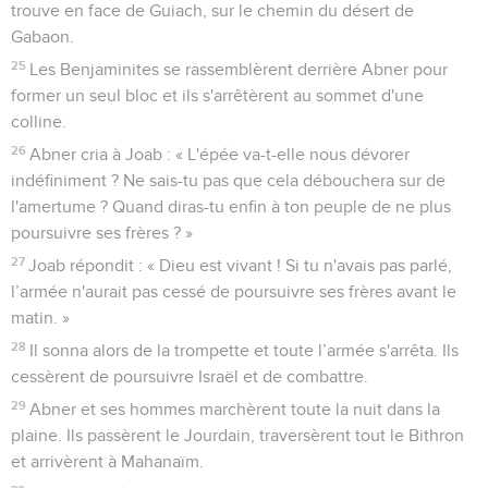
trouve en face de Guiach, sur le chemin du désert de
Gabaon.
25
Les Benjaminites se rassemblèrent derrière Abner pour
former un seul bloc et ils s'arrêtèrent au sommet d'une
colline.
26
Abner cria à Joab : « L'épée va-t-elle nous dévorer
indéfiniment ? Ne sais-tu pas que cela débouchera sur de
l'amertume ? Quand diras-tu enfin à ton peuple de ne plus
poursuivre ses frères ? »
27
Joab répondit : « Dieu est vivant ! Si tu n'avais pas parlé,
l’armée n'aurait pas cessé de poursuivre ses frères avant le
matin. »
28
Il sonna alors de la trompette et toute l’armée s'arrêta. Ils
cessèrent de poursuivre Israël et de combattre.
29
Abner et ses hommes marchèrent toute la nuit dans la
plaine. Ils passèrent le Jourdain, traversèrent tout le Bithron
et arrivèrent à Mahanaïm.