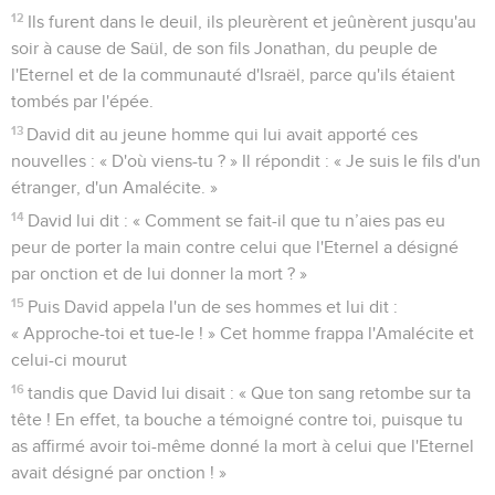
12
Ils furent dans le deuil, ils pleurèrent et jeûnèrent jusqu'au
soir à cause de Saül, de son fils Jonathan, du peuple de
l'Eternel et de la communauté d'Israël, parce qu'ils étaient
tombés par l'épée.
13
David dit au jeune homme qui lui avait apporté ces
nouvelles : « D'où viens-tu ? » Il répondit : « Je suis le fils d'un
étranger, d'un Amalécite. »
14
David lui dit : « Comment se fait-il que tu n’aies pas eu
peur de porter la main contre celui que l'Eternel a désigné
par onction et de lui donner la mort ? »
15
Puis David appela l'un de ses hommes et lui dit :
« Approche-toi et tue-le ! » Cet homme frappa l'Amalécite et
celui-ci mourut
16
tandis que David lui disait : « Que ton sang retombe sur ta
tête ! En effet, ta bouche a témoigné contre toi, puisque tu
as affirmé avoir toi-même donné la mort à celui que l'Eternel
avait désigné par onction ! »