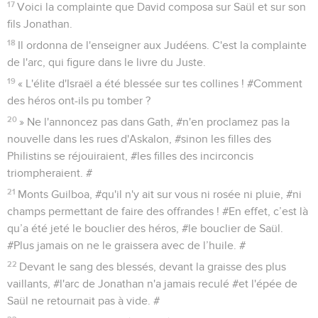
17
Voici la complainte que David composa sur Saül et sur son
fils Jonathan.
18
Il ordonna de l'enseigner aux Judéens. C'est la complainte
de l'arc, qui figure dans le livre du Juste.
19
« L'élite d'Israël a été blessée sur tes collines ! #Comment
des héros ont-ils pu tomber ?
20
» Ne l'annoncez pas dans Gath, #n'en proclamez pas la
nouvelle dans les rues d'Askalon, #sinon les filles des
Philistins se réjouiraient, #les filles des incirconcis
triompheraient. #
21
Monts Guilboa, #qu'il n'y ait sur vous ni rosée ni pluie, #ni
champs permettant de faire des offrandes ! #En effet, c’est là
qu’a été jeté le bouclier des héros, #le bouclier de Saül.
#Plus jamais on ne le graissera avec de l’huile. #
22
Devant le sang des blessés, devant la graisse des plus
vaillants, #l'arc de Jonathan n'a jamais reculé #et l'épée de
Saül ne retournait pas à vide. #