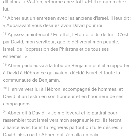
dit alors : « Va-t’en, retourne chez toi ! » Et il retourna chez
lui.
17
Abner eut un entretien avec les anciens d'Israël. Il leur dit :
« Auparavant vous désiriez avoir David pour roi.
18
Agissez maintenant ! En effet, l'Eternel a dit de lui : ‘C'est
par David, mon serviteur, que je délivrerai mon peuple,
Israël, de l’oppression des Philistins et de tous ses
ennemis.’ »
19
Abner parla aussi à la tribu de Benjamin et il alla rapporter
à David à Hébron ce qu'avaient décidé Israël et toute la
communauté de Benjamin.
20
Il arriva vers lui à Hébron, accompagné de hommes, et
David fit un festin en son honneur et en l’honneur de ses
compagnons.
21
Abner dit à David : « Je me lèverai et je partirai pour
rassembler tout Israël vers mon seigneur le roi. Ils feront
alliance avec toi et tu régneras partout où tu le désires. »
David laissa partir Abner, qui s'en alla en paix.