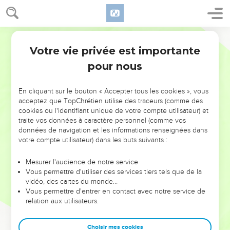
Votre vie privée est importante
pour nous
NE MANQUEZ PAS L’ÉVÉNEMENT
En cliquant sur le bouton « Accepter tous les cookies », vous
DE L’ANNÉE !
acceptez que TopChrétien utilise des traceurs (comme des
cookies ou l'identifiant unique de votre compte utilisateur) et
ET SI LEURS ERREURS POUVAIENT VOUS ÉVITER LES
traite vos données à caractère personnel (comme vos
VOTRES ?
données de navigation et les informations renseignées dans
votre compte utilisateur) dans les buts suivants :
On admire souvent les leaders pour leurs réussites, leur impact,
leur foi ou leur vision. Mais on voit moins les doutes, les erreurs
Mesurer l'audience de notre service
Vous permettre d'utiliser des services tiers tels que de la
et les saisons difficiles qu'ils ont traversés, alors même que ce
vidéo, des cartes du monde…
sont elles qui les ont façonnés.
Vous permettre d'entrer en contact avec notre service de
relation aux utilisateurs.
Dans cette conférence, leaders, entrepreneurs, et responsables
reviennent sur les erreurs marquantes de leur parcours et les
clés pour avancer avec plus de sagesse afin que leurs erreurs
Choisir mes cookies