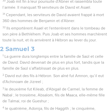
30
Joab mit fin à leur poursuite d'Abner et rassembla toute
l’armée. Il manquait 19 serviteurs de David et Asaël.
31
Cependant, les serviteurs de David avaient frappé à mort
360 des hommes de Benjamin et d'Abner.
32
Ils emportèrent Asaël et l'enterrèrent dans le tombeau de
son père à Bethléhem. Puis Joab et ses hommes marchèrent
toute la nuit, et ils arrivèrent à Hébron au lever du jour.
2 Samuel 3
1
La guerre dura longtemps entre la famille de Saül et celle
de David. David devenait de plus en plus fort, tandis que la
famille de Saül s’affaiblissait de plus en plus.
2
David eut des fils à Hébron. Son aîné fut Amnon, qu’il eut
d'Achinoam de Jizreel ;
3
le deuxième fut Kileab, d'Abigaïl de Carmel, la femme de
Nabal ; le troisième, Absalom, fils de Maaca, elle-même fille
de Talmaï, roi de Gueshur ;
4
le quatrième, Adonija, fils de Haggith ; le cinquième,