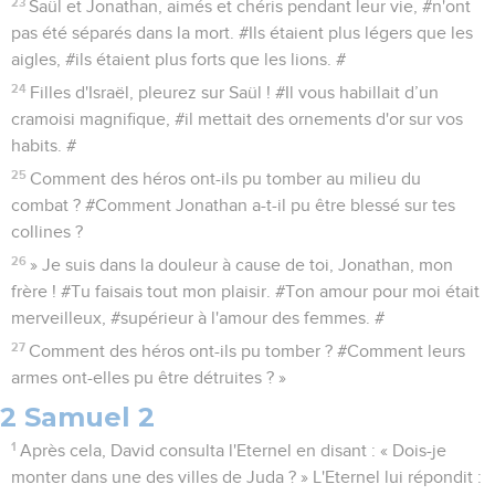
23
Saül et Jonathan, aimés et chéris pendant leur vie, #n'ont
pas été séparés dans la mort. #Ils étaient plus légers que les
aigles, #ils étaient plus forts que les lions. #
24
Filles d'Israël, pleurez sur Saül ! #Il vous habillait d’un
cramoisi magnifique, #il mettait des ornements d'or sur vos
habits. #
25
Comment des héros ont-ils pu tomber au milieu du
combat ? #Comment Jonathan a-t-il pu être blessé sur tes
collines ?
26
» Je suis dans la douleur à cause de toi, Jonathan, mon
frère ! #Tu faisais tout mon plaisir. #Ton amour pour moi était
merveilleux, #supérieur à l'amour des femmes. #
27
Comment des héros ont-ils pu tomber ? #Comment leurs
armes ont-elles pu être détruites ? »
2 Samuel 2
1
Après cela, David consulta l'Eternel en disant : « Dois-je
monter dans une des villes de Juda ? » L'Eternel lui répondit :