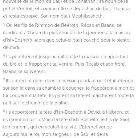
nouvelle de la mort de Saül et de Jonathan ; sa nourrice le
prit et s'enfuit, et comme elle se dépêchait de fuir, il tomba
et resta estropié. Son nom était Mephibosheth.
5
Or, les fils de Rimmon de Beéroth, Récab et Baana, se
rendirent à l’heure la plus chaude de la journée à la maison
d'Ish-Bosheth, alors que celui-ci était couché pour la sieste
de midi.
6
Ils pénétrèrent jusqu'au milieu de la maison en apportant
du blé et le frappèrent au ventre. Puis Récab et son frère
Baana se sauvèrent.
7
Ils entrèrent donc dans la maison pendant qu'il était étendu
sur son lit dans sa chambre à coucher, le frappèrent à mort et
lui coupèrent la tête. Ils prirent sa tête et marchèrent toute la
nuit sur le chemin de la plaine.
8
Ils apportèrent la tête d'Ish-Bosheth à David, à Hébron, et
ils dirent au roi : « Voici la tête d'Ish-Bosheth, le fils de Saül,
ton ennemi, qui en voulait à ta vie. L'Eternel venge
aujourd'hui le roi, mon seigneur, de Saül et de sa