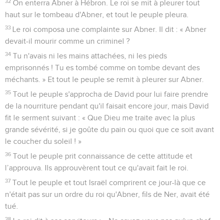
32
On enterra Abner à Hébron. Le roi se mit à pleurer tout
haut sur le tombeau d'Abner, et tout le peuple pleura.
33
Le roi composa une complainte sur Abner. Il dit : « Abner
devait-il mourir comme un criminel ?
34
Tu n'avais ni les mains attachées, ni les pieds
emprisonnés ! Tu es tombé comme on tombe devant des
méchants. » Et tout le peuple se remit à pleurer sur Abner.
35
Tout le peuple s'approcha de David pour lui faire prendre
de la nourriture pendant qu'il faisait encore jour, mais David
fit le serment suivant : « Que Dieu me traite avec la plus
grande sévérité, si je goûte du pain ou quoi que ce soit avant
le coucher du soleil ! »
36
Tout le peuple prit connaissance de cette attitude et
l’approuva. Ils approuvèrent tout ce qu'avait fait le roi.
37
Tout le peuple et tout Israël comprirent ce jour-là que ce
n'était pas sur un ordre du roi qu'Abner, fils de Ner, avait été
tué.
38