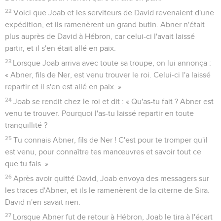
22
Voici que Joab et les serviteurs de David revenaient d'une
expédition, et ils ramenèrent un grand butin. Abner n'était
plus auprès de David à Hébron, car celui-ci l'avait laissé
partir, et il s'en était allé en paix.
23
Lorsque Joab arriva avec toute sa troupe, on lui annonça :
« Abner, fils de Ner, est venu trouver le roi. Celui-ci l'a laissé
repartir et il s'en est allé en paix. »
24
Joab se rendit chez le roi et dit : « Qu'as-tu fait ? Abner est
venu te trouver. Pourquoi l'as-tu laissé repartir en toute
tranquillité ?
25
Tu connais Abner, fils de Ner ! C'est pour te tromper qu'il
est venu, pour connaître tes manœuvres et savoir tout ce
que tu fais. »
26
Après avoir quitté David, Joab envoya des messagers sur
les traces d'Abner, et ils le ramenèrent de la citerne de Sira.
David n'en savait rien.
27
Lorsque Abner fut de retour à Hébron, Joab le tira à l'écart