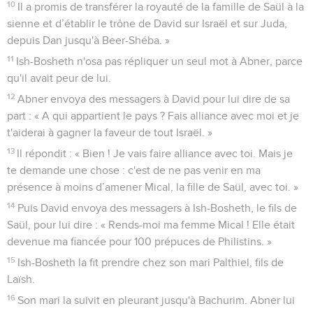
10
Il a promis de transférer la royauté de la famille de Saül à la
sienne et d’établir le trône de David sur Israël et sur Juda,
depuis Dan jusqu'à Beer-Shéba. »
11
Ish-Bosheth n'osa pas répliquer un seul mot à Abner, parce
qu'il avait peur de lui.
12
Abner envoya des messagers à David pour lui dire de sa
part : « A qui appartient le pays ? Fais alliance avec moi et je
t'aiderai à gagner la faveur de tout Israël. »
13
Il répondit : « Bien ! Je vais faire alliance avec toi. Mais je
te demande une chose : c'est de ne pas venir en ma
présence à moins d’amener Mical, la fille de Saül, avec toi. »
14
Puis David envoya des messagers à Ish-Bosheth, le fils de
Saül, pour lui dire : « Rends-moi ma femme Mical ! Elle était
devenue ma fiancée pour 100 prépuces de Philistins. »
15
Ish-Bosheth la fit prendre chez son mari Palthiel, fils de
Laïsh.
16
Son mari la suivit en pleurant jusqu'à Bachurim. Abner lui