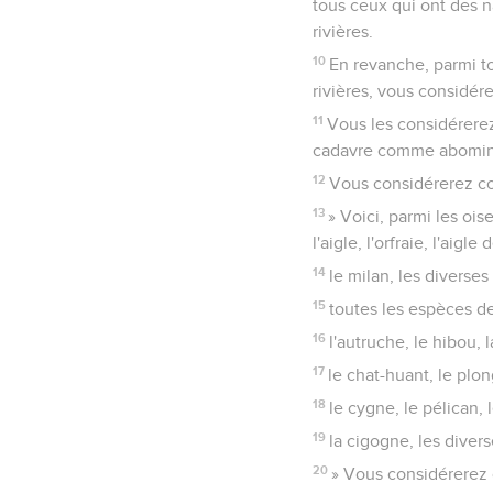
tous ceux qui ont des na
rivières.
10
En revanche, parmi to
rivières, vous considé
11
Vous les considérere
cadavre comme abomin
12
Vous considérerez co
13
» Voici, parmi les o
l'aigle, l'orfraie, l'aigle
14
le milan, les diverse
15
toutes les espèces d
16
l'autruche, le hibou,
17
le chat-huant, le plo
18
le cygne, le pélican,
19
la cigogne, les diver
20
» Vous considérerez 