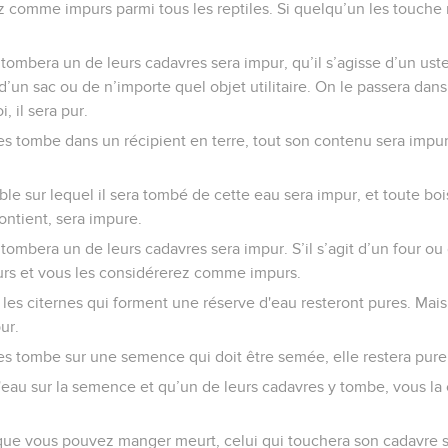
 comme impurs parmi tous les reptiles. Si quelqu’un les touche m
 tombera un de leurs cadavres sera impur, qu’il s’agisse d’un uste
un sac ou de n’importe quel objet utilitaire. On le passera dans l
, il sera pur.
es tombe dans un récipient en terre, tout son contenu sera impur
le sur lequel il sera tombé de cette eau sera impur, et toute bo
contient, sera impure.
 tombera un de leurs cadavres sera impur. S’il s’agit d’un four ou 
mpurs et vous les considérerez comme impurs.
 les citernes qui forment une réserve d'eau resteront pures. Mai
ur.
es tombe sur une semence qui doit être semée, elle restera pure
e l'eau sur la semence et qu’un de leurs cadavres y tombe, vous 
que vous pouvez manger meurt, celui qui touchera son cadavre se