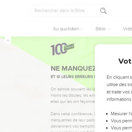
Au quotidien
Bible
Vid
Vot
NE MANQUEZ PAS L’ÉVÉ
ET SI LEURS ERREURS POUVAIENT VOUS 
En cliquant 
utilise des 
On admire souvent les leaders pour leurs réussi
et traite vo
moins les doutes, les erreurs et les saisons di
informations
elles qui les ont façonnés.
Mesurer l'
Dans cette conférence, leaders, entrepreneur
marquantes de leur parcours et les clés pour
Vous perme
deviennent vos tremplins. Que vous guidiez 
Vous perme