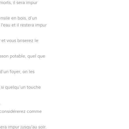
orts, il sera impur
nsile en bois, d’un
'eau et il restera impur
 et vous briserez le
isson potable, quel que
d’un foyer, on les
s si quelqu’un touche
.
la considérerez comme
ra impur jusqu'au soir.