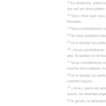
21
En revanche, parmi to
qui ont sur leurs pattes
22
Voici ceux que vous p
locustes.
23
Vous considérerez co
24
Ils vous rendront imp
25
et si quelqu’un porte
26
» Vous considérerez 
pas. Si quelqu’un le tou
27
Vous considérerez co
touche leur cadavre, il 
28
et si quelqu’un porte
comme impurs.
29
» Voici, parmi les an
souris, les diverses esp
30
le gecko, la salamand