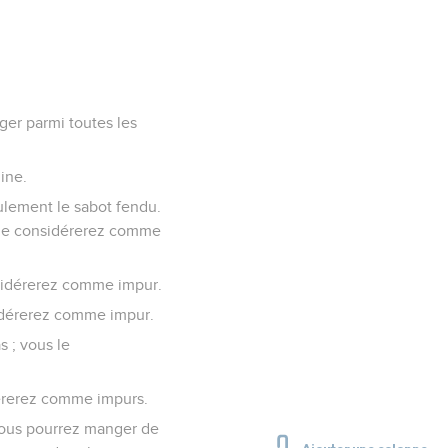
ger parmi toutes les
ine.
lement le sabot fendu.
s le considérerez comme
nsidérerez comme impur.
sidérerez comme impur.
s ; vous le
dérerez comme impurs.
Vous pourrez manger de