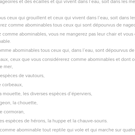
geoires et des écailles et qui vivent dans l’eau, soit dans les mer
us ceux qui grouillent et ceux qui vivent dans l’eau, soit dans le
rerez comme abominables tous ceux qui sont dépourvus de nageoir
z comme abominables, vous ne mangerez pas leur chair et vous 
able.
mme abominables tous ceux qui, dans l’eau, sont dépourvus de n
iseaux, ceux que vous considérerez comme abominables et dont 
 de mer,
s espèces de vautours,
e corbeaux,
 la mouette, les diverses espèces d’éperviers,
ngeon, la chouette,
 le cormoran,
ses espèces de hérons, la huppe et la chauve-souris.
comme abominable tout reptile qui vole et qui marche sur quatre