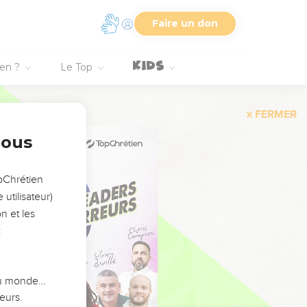
Faire un don
ien ?
Le Top
FERMER
nous
opChrétien
utilisateur)
n et les
:
 du monde…
eurs.