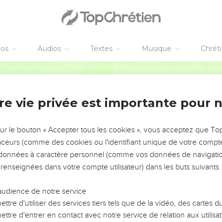
éos
Audios
Textes
Musique
Chrét
re vie privée est importante pour 
NEMENT DE L’ANNÉE !
ÉVITER LES VOTRES ?
sur le bouton « Accepter tous les cookies », vous acceptez que T
traceurs (comme des cookies ou l'identifiant unique de votre compte 
tes, leur impact, leur foi ou leur vision. Mais on voit
s données à caractère personnel (comme vos données de navigatio
fficiles qu'ils ont traversés, alors même que ce sont
 renseignées dans votre compte utilisateur) dans les buts suivants 
audience de notre service
s, et responsables reviennent sur les erreurs
 avancer avec plus de sagesse afin que leurs erreurs
ttre d'utiliser des services tiers tels que de la vidéo, des cartes
un ministère, une équipe, un groupe ou une famille,
ttre d'entrer en contact avec notre service de relation aux utilisat