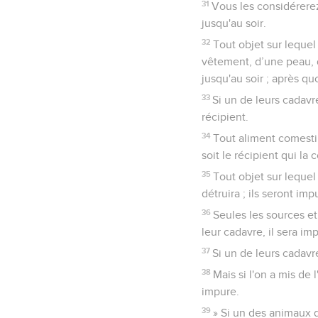
31
Vous les considérerez
jusqu'au soir.
32
Tout objet sur lequel
vêtement, d’une peau, d’
jusqu'au soir ; après quoi
33
Si un de leurs cadavr
récipient.
34
Tout aliment comestib
soit le récipient qui la 
35
Tout objet sur lequel
détruira ; ils seront i
36
Seules les sources et
leur cadavre, il sera imp
37
Si un de leurs cadavr
38
Mais si l'on a mis d
impure.
39
» Si un des animaux 