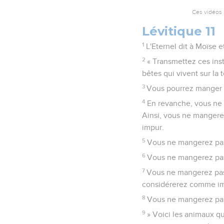
Ces vidéos 
Lévitique 11
1
L'Eternel dit à Moïse e
2
« Transmettez ces inst
bêtes qui vivent sur la t
3
Vous pourrez manger d
4
En revanche, vous ne
Ainsi, vous ne mangere
impur.
5
Vous ne mangerez pas 
6
Vous ne mangerez pas 
7
Vous ne mangerez pas l
considérerez comme im
8
Vous ne mangerez pas 
9
» Voici les animaux q