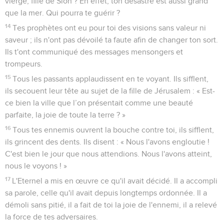
vierge, fille de Sion ? En effet, ton désastre est aussi grand
que la mer. Qui pourra te guérir ?
14
Tes prophètes ont eu pour toi des visions sans valeur ni
saveur ; ils n'ont pas dévoilé ta faute afin de changer ton sort.
Ils t'ont communiqué des messages mensongers et
trompeurs.
15
Tous les passants applaudissent en te voyant. Ils sifflent,
ils secouent leur tête au sujet de la fille de Jérusalem : « Est-
ce bien la ville que l’on présentait comme une beauté
parfaite, la joie de toute la terre ? »
16
Tous tes ennemis ouvrent la bouche contre toi, ils sifflent,
ils grincent des dents. Ils disent : « Nous l'avons engloutie !
C'est bien le jour que nous attendions. Nous l'avons atteint,
nous le voyons ! »
17
L'Eternel a mis en œuvre ce qu'il avait décidé. Il a accompli
sa parole, celle qu'il avait depuis longtemps ordonnée. Il a
démoli sans pitié, il a fait de toi la joie de l'ennemi, il a relevé
la force de tes adversaires.