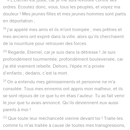
ordres. Ecoutez donc, vous, tous les peuples, et voyez ma
douleur ! Mes jeunes filles et mes jeunes hommes sont partis
en déportation ;
19
j'ai appelé mes amis et ils m'ont trompée ; mes prêtres et
mes anciens ont expiré dans la ville, alors qu’ils cherchaient
de la nourriture pour retrouver des forces.
20
Regarde, Eternel, car je suis dans la détresse ! Je suis
profondément tourmentée, profondément bouleversée, car
j'ai été vraiment rebelle. Dehors, l'épée m’a privée
d’enfants ; dedans, c’est la mort.
21
On a entendu mes gémissements et personne ne m'a
consolée. Tous mes ennemis ont appris mon malheur, et ils
se sont réjouis de ce que tu en étais l’auteur. Tu as fait venir
le jour que tu avais annoncé. Qu’ils deviennent eux aussi
pareils à moi !
22
Que toute leur méchanceté vienne devant toi ! Traite-les
comme tu m'as traitée à cause de toutes mes transgressions,