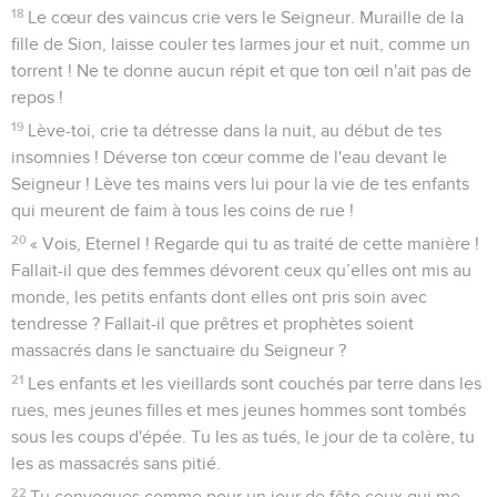
18
Le cœur des vaincus crie vers le Seigneur. Muraille de la
fille de Sion, laisse couler tes larmes jour et nuit, comme un
torrent ! Ne te donne aucun répit et que ton œil n'ait pas de
repos !
19
Lève-toi, crie ta détresse dans la nuit, au début de tes
insomnies ! Déverse ton cœur comme de l'eau devant le
Seigneur ! Lève tes mains vers lui pour la vie de tes enfants
qui meurent de faim à tous les coins de rue !
20
« Vois, Eternel ! Regarde qui tu as traité de cette manière !
Fallait-il que des femmes dévorent ceux qu’elles ont mis au
monde, les petits enfants dont elles ont pris soin avec
tendresse ? Fallait-il que prêtres et prophètes soient
massacrés dans le sanctuaire du Seigneur ?
21
Les enfants et les vieillards sont couchés par terre dans les
rues, mes jeunes filles et mes jeunes hommes sont tombés
sous les coups d'épée. Tu les as tués, le jour de ta colère, tu
les as massacrés sans pitié.
22
Tu convoques comme pour un jour de fête ceux qui me