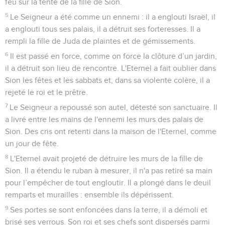
feu sur la tente de la fille de Sion.
5
Le Seigneur a été comme un ennemi : il a englouti Israël, il
a englouti tous ses palais, il a détruit ses forteresses. Il a
rempli la fille de Juda de plaintes et de gémissements.
6
Il est passé en force, comme on force la clôture d’un jardin,
il a détruit son lieu de rencontre. L'Eternel a fait oublier dans
Sion les fêtes et les sabbats et, dans sa violente colère, il a
rejeté le roi et le prêtre.
7
Le Seigneur a repoussé son autel, détesté son sanctuaire. Il
a livré entre les mains de l'ennemi les murs des palais de
Sion. Des cris ont retenti dans la maison de l'Eternel, comme
un jour de fête.
8
L'Eternel avait projeté de détruire les murs de la fille de
Sion. Il a étendu le ruban à mesurer, il n'a pas retiré sa main
pour l’empêcher de tout engloutir. Il a plongé dans le deuil
remparts et murailles : ensemble ils dépérissent.
9
Ses portes se sont enfoncées dans la terre, il a démoli et
brisé ses verrous. Son roi et ses chefs sont dispersés parmi