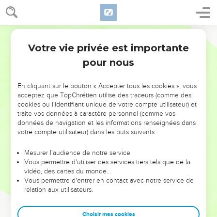
Votre vie privée est importante
pour nous
NE MANQUEZ PAS L’ÉVÉNEMENT
En cliquant sur le bouton « Accepter tous les cookies », vous
DE L’ANNÉE !
acceptez que TopChrétien utilise des traceurs (comme des
cookies ou l'identifiant unique de votre compte utilisateur) et
ET SI LEURS ERREURS POUVAIENT VOUS ÉVITER LES
traite vos données à caractère personnel (comme vos
VOTRES ?
données de navigation et les informations renseignées dans
votre compte utilisateur) dans les buts suivants :
On admire souvent les leaders pour leurs réussites, leur impact,
leur foi ou leur vision. Mais on voit moins les doutes, les erreurs
Mesurer l'audience de notre service
Vous permettre d'utiliser des services tiers tels que de la
et les saisons difficiles qu'ils ont traversés, alors même que ce
vidéo, des cartes du monde…
sont elles qui les ont façonnés.
Vous permettre d'entrer en contact avec notre service de
relation aux utilisateurs.
Dans cette conférence, leaders, entrepreneurs, et responsables
reviennent sur les erreurs marquantes de leur parcours et les
clés pour avancer avec plus de sagesse afin que leurs erreurs
Choisir mes cookies