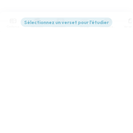
Contenus
Versions
Commentaires
Strong
Dictionnaire
Paramètres de lecture
Afficher les numéros de versets
Mode dyslexique
Désactivé
Simple
Coul
eur
Police d'écriture
Serif
Sans-serif