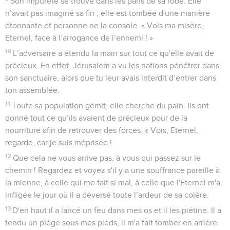
Son impureté se trouve dans les pans de sa robe. Elle
n’avait pas imaginé sa fin ; elle est tombée d'une manière
étonnante et personne ne la console. « Vois ma misère,
Eternel, face à l’arrogance de l’ennemi ! »
10
L’adversaire a étendu la main sur tout ce qu'elle avait de
précieux. En effet, Jérusalem a vu les nations pénétrer dans
son sanctuaire, alors que tu leur avais interdit d’entrer dans
ton assemblée.
11
Toute sa population gémit, elle cherche du pain. Ils ont
donné tout ce qu’ils avaient de précieux pour de la
nourriture afin de retrouver des forces. « Vois, Eternel,
regarde, car je suis méprisée !
12
Que cela ne vous arrive pas, à vous qui passez sur le
chemin ! Regardez et voyez s'il y a une souffrance pareille à
la mienne, à celle qui me fait si mal, à celle que l'Eternel m'a
infligée le jour où il a déversé toute l’ardeur de sa colère.
13
D'en haut il a lancé un feu dans mes os et il les piétine. Il a
tendu un piège sous mes pieds, il m'a fait tomber en arrière.