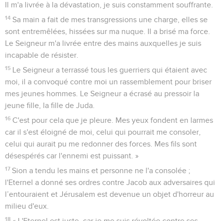
Il m'a livrée à la dévastation, je suis constamment souffrante.
14
Sa main a fait de mes transgressions une charge, elles se
sont entremêlées, hissées sur ma nuque. Il a brisé ma force.
Le Seigneur m'a livrée entre des mains auxquelles je suis
incapable de résister.
15
Le Seigneur a terrassé tous les guerriers qui étaient avec
moi, il a convoqué contre moi un rassemblement pour briser
mes jeunes hommes. Le Seigneur a écrasé au pressoir la
jeune fille, la fille de Juda.
16
C'est pour cela que je pleure. Mes yeux fondent en larmes
car il s'est éloigné de moi, celui qui pourrait me consoler,
celui qui aurait pu me redonner des forces. Mes fils sont
désespérés car l'ennemi est puissant. »
17
Sion a tendu les mains et personne ne l'a consolée ;
l'Eternel a donné ses ordres contre Jacob aux adversaires qui
l’entouraient et Jérusalem est devenue un objet d'horreur au
milieu d'eux.
18
« L'Eternel est juste, car je me suis révoltée contre ses