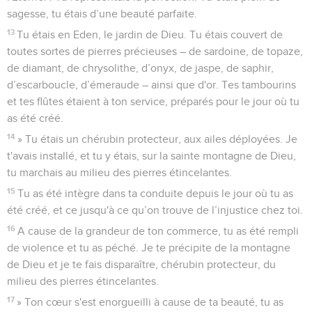
sagesse, tu étais d’une beauté parfaite.
13
Tu étais en Eden, le jardin de Dieu. Tu étais couvert de
toutes sortes de pierres précieuses – de sardoine, de topaze,
de diamant, de chrysolithe, d’onyx, de jaspe, de saphir,
d’escarboucle, d’émeraude – ainsi que d'or. Tes tambourins
et tes flûtes étaient à ton service, préparés pour le jour où tu
as été créé.
14
» Tu étais un chérubin protecteur, aux ailes déployées. Je
t'avais installé, et tu y étais, sur la sainte montagne de Dieu,
tu marchais au milieu des pierres étincelantes.
15
Tu as été intègre dans ta conduite depuis le jour où tu as
été créé, et ce jusqu'à ce qu’on trouve de l’injustice chez toi.
16
A cause de la grandeur de ton commerce, tu as été rempli
de violence et tu as péché. Je te précipite de la montagne
de Dieu et je te fais disparaître, chérubin protecteur, du
milieu des pierres étincelantes.
17
» Ton cœur s'est enorgueilli à cause de ta beauté, tu as