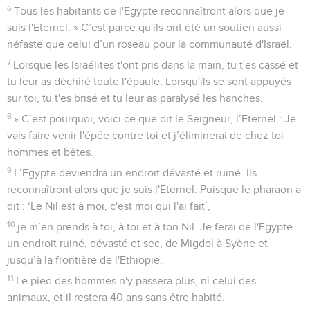
6
Tous les habitants de l'Egypte reconnaîtront alors que je
suis l'Eternel. » C’est parce qu'ils ont été un soutien aussi
néfaste que celui d’un roseau pour la communauté d'Israël.
7
Lorsque les Israélites t'ont pris dans la main, tu t'es cassé et
tu leur as déchiré toute l'épaule. Lorsqu'ils se sont appuyés
sur toi, tu t'es brisé et tu leur as paralysé les hanches.
8
» C’est pourquoi, voici ce que dit le Seigneur, l’Eternel : Je
vais faire venir l'épée contre toi et j’éliminerai de chez toi
hommes et bêtes.
9
L’Egypte deviendra un endroit dévasté et ruiné. Ils
reconnaîtront alors que je suis l'Eternel. Puisque le pharaon a
dit : ‘Le Nil est à moi, c'est moi qui l'ai fait’,
10
je m’en prends à toi, à toi et à ton Nil. Je ferai de l'Egypte
un endroit ruiné, dévasté et sec, de Migdol à Syène et
jusqu’à la frontière de l'Ethiopie.
11
Le pied des hommes n'y passera plus, ni celui des
animaux, et il restera 40 ans sans être habité.