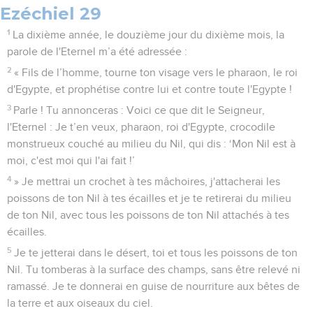
Ezéchiel 29
1
La dixième année, le douzième jour du dixième mois, la
parole de l'Eternel m’a été adressée :
2
« Fils de l’homme, tourne ton visage vers le pharaon, le roi
d'Egypte, et prophétise contre lui et contre toute l'Egypte !
3
Parle ! Tu annonceras : Voici ce que dit le Seigneur,
l'Eternel : Je t’en veux, pharaon, roi d'Egypte, crocodile
monstrueux couché au milieu du Nil, qui dis : ‘Mon Nil est à
moi, c'est moi qui l'ai fait !’
4
» Je mettrai un crochet à tes mâchoires, j'attacherai les
poissons de ton Nil à tes écailles et je te retirerai du milieu
de ton Nil, avec tous les poissons de ton Nil attachés à tes
écailles.
5
Je te jetterai dans le désert, toi et tous les poissons de ton
Nil. Tu tomberas à la surface des champs, sans être relevé ni
ramassé. Je te donnerai en guise de nourriture aux bêtes de
la terre et aux oiseaux du ciel.