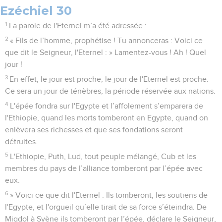
Ezéchiel 30
1
La parole de l'Eternel m’a été adressée :
2
« Fils de l’homme, prophétise ! Tu annonceras : Voici ce
que dit le Seigneur, l'Eternel : » Lamentez-vous ! Ah ! Quel
jour !
3
En effet, le jour est proche, le jour de l'Eternel est proche.
Ce sera un jour de ténèbres, la période réservée aux nations.
4
L'épée fondra sur l'Egypte et l’affolement s’emparera de
l'Ethiopie, quand les morts tomberont en Egypte, quand on
enlèvera ses richesses et que ses fondations seront
détruites.
5
L'Ethiopie, Puth, Lud, tout peuple mélangé, Cub et les
membres du pays de l’alliance tomberont par l’épée avec
eux.
6
» Voici ce que dit l'Eternel : Ils tomberont, les soutiens de
l'Egypte, et l'orgueil qu’elle tirait de sa force s’éteindra. De
Migdol à Syène ils tomberont par l’épée, déclare le Seigneur,