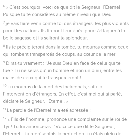
6
» C’est pourquoi, voici ce que dit le Seigneur, l’Eternel :
Puisque tu te considères au même niveau que Dieu,
7
je vais faire venir contre toi des étrangers, les plus violents
parmi les nations. Ils tireront leur épée pour s’attaquer à ta
belle sagesse et ils saliront ta splendeur.
8
Ils te précipiteront dans la tombe, tu mourras comme ceux
qui tombent transpercés de coups, au cœur de la mer.
9
Diras-tu vraiment : ‘Je suis Dieu’en face de celui qui te
tue ? Tu ne seras qu’un homme et non un dieu, entre les
mains de ceux qui te transperceront !
10
Tu mourras de la mort des incirconcis, suite à
l’intervention d’étrangers. En effet, c’est moi qui ai parlé,
déclare le Seigneur, l'Eternel. »
11
La parole de l'Eternel m’a été adressée :
12
« Fils de l’homme, prononce une complainte sur le roi de
Tyr ! Tu lui annonceras : ‘Voici ce que dit le Seigneur,
l'Eternel : Tu représentais la perfection. Tu étais plein de