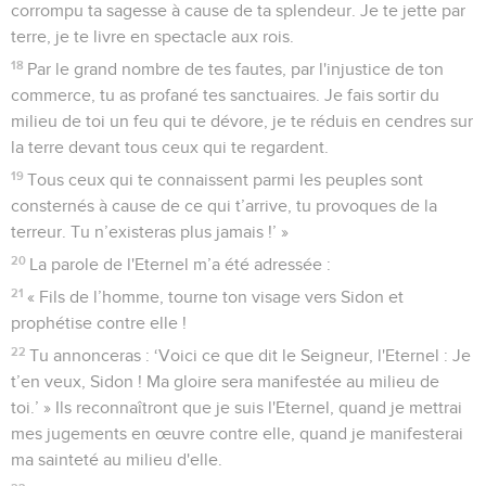
corrompu ta sagesse à cause de ta splendeur. Je te jette par
terre, je te livre en spectacle aux rois.
18
Par le grand nombre de tes fautes, par l'injustice de ton
commerce, tu as profané tes sanctuaires. Je fais sortir du
milieu de toi un feu qui te dévore, je te réduis en cendres sur
la terre devant tous ceux qui te regardent.
19
Tous ceux qui te connaissent parmi les peuples sont
consternés à cause de ce qui t’arrive, tu provoques de la
terreur. Tu n’existeras plus jamais !’ »
20
La parole de l'Eternel m’a été adressée :
21
« Fils de l’homme, tourne ton visage vers Sidon et
prophétise contre elle !
22
Tu annonceras : ‘Voici ce que dit le Seigneur, l'Eternel : Je
t’en veux, Sidon ! Ma gloire sera manifestée au milieu de
toi.’ » Ils reconnaîtront que je suis l'Eternel, quand je mettrai
mes jugements en œuvre contre elle, quand je manifesterai
ma sainteté au milieu d'elle.