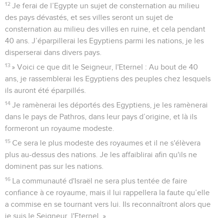
12
Je ferai de l’Egypte un sujet de consternation au milieu
des pays dévastés, et ses villes seront un sujet de
consternation au milieu des villes en ruine, et cela pendant
40 ans. J’éparpillerai les Egyptiens parmi les nations, je les
disperserai dans divers pays.
13
» Voici ce que dit le Seigneur, l'Eternel : Au bout de 40
ans, je rassemblerai les Egyptiens des peuples chez lesquels
ils auront été éparpillés.
14
Je ramènerai les déportés des Egyptiens, je les ramènerai
dans le pays de Pathros, dans leur pays d’origine, et là ils
formeront un royaume modeste.
15
Ce sera le plus modeste des royaumes et il ne s'élèvera
plus au-dessus des nations. Je les affaiblirai afin qu'ils ne
dominent pas sur les nations.
16
La communauté d'Israël ne sera plus tentée de faire
confiance à ce royaume, mais il lui rappellera la faute qu’elle
a commise en se tournant vers lui. Ils reconnaîtront alors que
je suis le Seigneur, l'Eternel. »