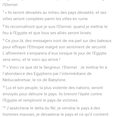
l'Eternel.
7
» Ils seront dévastés au milieu des pays dévastés, et ses
villes seront comptées parmi les villes en ruine.
8
Ils reconnaîtront que je suis l'Eternel, quand je mettrai le
feu à l'Egypte et que tous ses alliés seront brisés.
9
Ce jour-là, des messagers iront de ma part sur des bateaux
pour effrayer l'Ethiopie malgré son sentiment de sécurité.
L’affolement s’emparera d’eux lorsque le jour de l'Egypte
sera venu, et le voici qui arrive !
10
» Voici ce que dit le Seigneur, l'Eternel : Je mettrai fin à
l’abondance des Egyptiens par l’intermédiaire de
Nebucadnetsar, le roi de Babylone.
11
Lui et son peuple, la plus violente des nations, seront
envoyés pour détruire le pays. Ils tireront l'épée contre
l'Egypte et rempliront le pays de victimes.
12
J’assécherai le delta du Nil, je vendrai le pays à des
hommes mauvais, je dévasterai le pays et ce qu'il contient