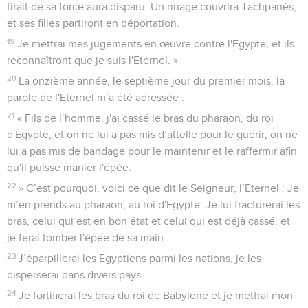
tirait de sa force aura disparu. Un nuage couvrira Tachpanès,
et ses filles partiront en déportation.
19
Je mettrai mes jugements en œuvre contre l'Egypte, et ils
reconnaîtront que je suis l'Eternel. »
20
La onzième année, le septième jour du premier mois, la
parole de l'Eternel m’a été adressée :
21
« Fils de l’homme, j'ai cassé le bras du pharaon, du roi
d'Egypte, et on ne lui a pas mis d’attelle pour le guérir, on ne
lui a pas mis de bandage pour le maintenir et le raffermir afin
qu'il puisse manier l'épée.
22
» C’est pourquoi, voici ce que dit le Seigneur, l’Eternel : Je
m’en prends au pharaon, au roi d'Egypte. Je lui fracturerai les
bras, celui qui est en bon état et celui qui est déjà cassé, et
je ferai tomber l'épée de sa main.
23
J’éparpillerai les Egyptiens parmi les nations, je les
disperserai dans divers pays.
24
Je fortifierai les bras du roi de Babylone et je mettrai mon