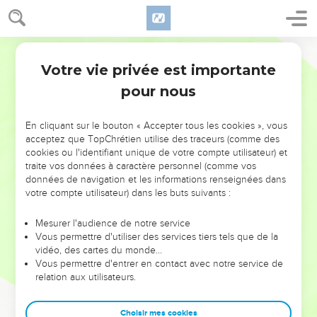
Votre vie privée est importante
pour nous
NE MANQUEZ PAS L’ÉVÉNEMENT
En cliquant sur le bouton « Accepter tous les cookies », vous
DE L’ANNÉE !
acceptez que TopChrétien utilise des traceurs (comme des
cookies ou l'identifiant unique de votre compte utilisateur) et
ET SI LEURS ERREURS POUVAIENT VOUS ÉVITER LES
traite vos données à caractère personnel (comme vos
VOTRES ?
données de navigation et les informations renseignées dans
votre compte utilisateur) dans les buts suivants :
On admire souvent les leaders pour leurs réussites, leur impact,
leur foi ou leur vision. Mais on voit moins les doutes, les erreurs
Mesurer l'audience de notre service
Vous permettre d'utiliser des services tiers tels que de la
et les saisons difficiles qu'ils ont traversés, alors même que ce
vidéo, des cartes du monde…
sont elles qui les ont façonnés.
Vous permettre d'entrer en contact avec notre service de
relation aux utilisateurs.
Dans cette conférence, leaders, entrepreneurs, et responsables
reviennent sur les erreurs marquantes de leur parcours et les
clés pour avancer avec plus de sagesse afin que leurs erreurs
Choisir mes cookies