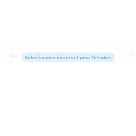
Contenus
Versions
Commentaires
Strong
Dictionnaire
Paramètres de lecture
Afficher les numéros de versets
Mode dyslexique
Désactivé
Simple
Coul
eur