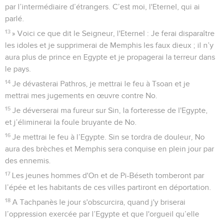
par l’intermédiaire d’étrangers. C’est moi, l'Eternel, qui ai
parlé.
13
» Voici ce que dit le Seigneur, l'Eternel : Je ferai disparaître
les idoles et je supprimerai de Memphis les faux dieux ; il n’y
aura plus de prince en Egypte et je propagerai la terreur dans
le pays.
14
Je dévasterai Pathros, je mettrai le feu à Tsoan et je
mettrai mes jugements en œuvre contre No.
15
Je déverserai ma fureur sur Sin, la forteresse de l'Egypte,
et j’éliminerai la foule bruyante de No.
16
Je mettrai le feu à l’Egypte. Sin se tordra de douleur, No
aura des brèches et Memphis sera conquise en plein jour par
des ennemis.
17
Les jeunes hommes d'On et de Pi-Béseth tomberont par
l’épée et les habitants de ces villes partiront en déportation.
18
A Tachpanès le jour s'obscurcira, quand j'y briserai
l’oppression exercée par l’Egypte et que l'orgueil qu’elle