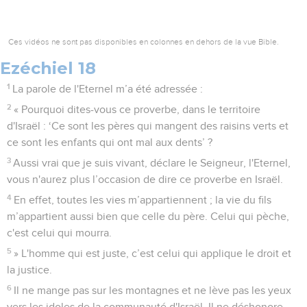
Ces vidéos ne sont pas disponibles en colonnes en dehors de la vue Bible.
Ezéchiel 18
1
La parole de l'Eternel m’a été adressée :
2
« Pourquoi dites-vous ce proverbe, dans le territoire
d'Israël : ‘Ce sont les pères qui mangent des raisins verts et
ce sont les enfants qui ont mal aux dents’ ?
3
Aussi vrai que je suis vivant, déclare le Seigneur, l'Eternel,
vous n'aurez plus l’occasion de dire ce proverbe en Israël.
4
En effet, toutes les vies m’appartiennent ; la vie du fils
m’appartient aussi bien que celle du père. Celui qui pèche,
c'est celui qui mourra.
5
» L'homme qui est juste, c’est celui qui applique le droit et
la justice.
6
Il ne mange pas sur les montagnes et ne lève pas les yeux
vers les idoles de la communauté d'Israël. Il ne déshonore