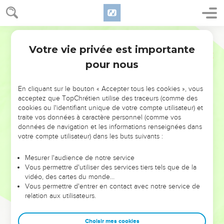
Votre vie privée est importante
pour nous
NE MANQUEZ PAS L’ÉVÉNEMENT
En cliquant sur le bouton « Accepter tous les cookies », vous
DE L’ANNÉE !
acceptez que TopChrétien utilise des traceurs (comme des
cookies ou l'identifiant unique de votre compte utilisateur) et
ET SI LEURS ERREURS POUVAIENT VOUS ÉVITER LES
traite vos données à caractère personnel (comme vos
VOTRES ?
données de navigation et les informations renseignées dans
votre compte utilisateur) dans les buts suivants :
On admire souvent les leaders pour leurs réussites, leur impact,
leur foi ou leur vision. Mais on voit moins les doutes, les erreurs
Mesurer l'audience de notre service
Vous permettre d'utiliser des services tiers tels que de la
et les saisons difficiles qu'ils ont traversés, alors même que ce
vidéo, des cartes du monde…
sont elles qui les ont façonnés.
Vous permettre d'entrer en contact avec notre service de
relation aux utilisateurs.
Dans cette conférence, leaders, entrepreneurs, et responsables
reviennent sur les erreurs marquantes de leur parcours et les
clés pour avancer avec plus de sagesse afin que leurs erreurs
Choisir mes cookies