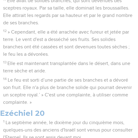
Elle avait de solides branches, qui sont devenues des
sceptres royaux. Par sa taille, elle dominait les broussailles.
Elle attirait les regards par sa hauteur et par le grand nombre
de ses branches.
12
» Cependant, elle a été arrachée avec fureur et jetée par
terre. Le vent d'est a desséché ses fruits. Ses solides
branches ont été cassées et sont devenues toutes sèches ;
le feu les a dévorées.
13
Elle est maintenant transplantée dans le désert, dans une
terre sèche et aride.
14
Le feu est sorti d’une partie de ses branches et a dévoré
son fruit. Elle n'a plus de branche solide qui pourrait devenir
un sceptre royal.’ » C'est une complainte, à utiliser comme
complainte. »
Ezéchiel 20
1
La septième année, le dixième jour du cinquième mois,
quelques-uns des anciens d'Israël sont venus pour consulter
l'Eternel. Ils se sont assis devant moi.