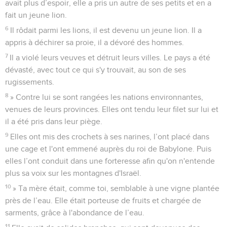
avait plus d’espoir, elle a pris un autre de ses petits et en a
fait un jeune lion.
6
Il rôdait parmi les lions, il est devenu un jeune lion. Il a
appris à déchirer sa proie, il a dévoré des hommes.
7
Il a violé leurs veuves et détruit leurs villes. Le pays a été
dévasté, avec tout ce qui s'y trouvait, au son de ses
rugissements.
8
» Contre lui se sont rangées les nations environnantes,
venues de leurs provinces. Elles ont tendu leur filet sur lui et
il a été pris dans leur piège.
9
Elles ont mis des crochets à ses narines, l’ont placé dans
une cage et l'ont emmené auprès du roi de Babylone. Puis
elles l’ont conduit dans une forteresse afin qu'on n'entende
plus sa voix sur les montagnes d'Israël.
10
» Ta mère était, comme toi, semblable à une vigne plantée
près de l’eau. Elle était porteuse de fruits et chargée de
sarments, grâce à l'abondance de l’eau.
11