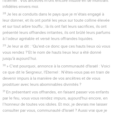
l'Eternel : Vos ancêtres m'ont encore insulté en se montrant
infidèles envers moi.
28
Je les ai conduits dans le pays que je m’étais engagé à
leur donner, et ils ont porté les yeux sur toute colline élevée
et sur tout arbre touffu ; là ils ont fait leurs sacrifices, ils ont
présenté leurs offrandes irritantes, ils ont brûlé leurs parfums
à l’odeur agréable et versé leurs offrandes liquides.
29
Je leur ai dit : ‘Qu'est-ce donc que ces hauts lieux où vous
vous rendez ?’Et le nom de hauts lieux leur a été donné
jusqu'à aujourd’hui.
30
» C'est pourquoi, annonce à la communauté d'Israël : Voici
ce que dit le Seigneur, l'Eternel : N’êtes-vous pas en train de
devenir impurs à la manière de vos ancêtres et de vous
prostituer avec leurs abominables divinités ?
31
En présentant vos offrandes, en faisant passer vos enfants
par le feu, vous vous rendez impurs, aujourd'hui encore, en
l’honneur de toutes vos idoles. Et moi, je devrais me laisser
consulter par vous, communauté d'Israël ? Aussi vrai que je