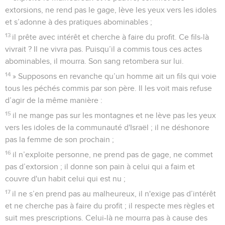
extorsions, ne rend pas le gage, lève les yeux vers les idoles
et s’adonne à des pratiques abominables ;
13
il prête avec intérêt et cherche à faire du profit. Ce fils-là
vivrait ? Il ne vivra pas. Puisqu’il a commis tous ces actes
abominables, il mourra. Son sang retombera sur lui.
14
» Supposons en revanche qu’un homme ait un fils qui voie
tous les péchés commis par son père. Il les voit mais refuse
d’agir de la même manière :
15
il ne mange pas sur les montagnes et ne lève pas les yeux
vers les idoles de la communauté d'Israël ; il ne déshonore
pas la femme de son prochain ;
16
il n’exploite personne, ne prend pas de gage, ne commet
pas d’extorsion ; il donne son pain à celui qui a faim et
couvre d'un habit celui qui est nu ;
17
il ne s’en prend pas au malheureux, il n'exige pas d’intérêt
et ne cherche pas à faire du profit ; il respecte mes règles et
suit mes prescriptions. Celui-là ne mourra pas à cause des