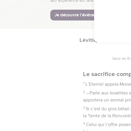
La Bible Du S
Lévitique
1
Seuls les É
Le sacrifice com
1
L’Eternel appela Moïse 
2
—Parle aux Israélites e
apportera un animal pris
3
Si c’est du gros bétail
la *tente de la Rencontr
4
Celui qui l’offre pose