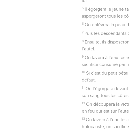
lui.
5
Il égorgera le jeune ta
aspergeront tous les côt
6
On enlèvera la peau de
7
Puis les descendants d
8
Ensuite, ils disposeron
l’autel.
9
On lavera à l’eau les e
sacrifice consumé par le
10
Si c’est du petit bét
défaut.
11
On l’égorgera devant 
son sang tous les côtés 
12
On découpera la victim
en feu qui est sur l’aute
13
On lavera à l’eau les e
holocauste, un sacrifice