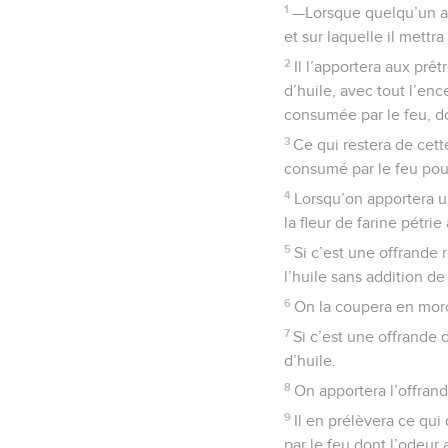
1
—Lorsque quelqu’un app
et sur laquelle il mettra
2
Il l’apportera aux pr
d’huile, avec tout l’enc
consumée par le feu, do
3
Ce qui restera de cett
consumé par le feu pour 
4
Lorsqu’on apportera un
la fleur de farine pétrie
5
Si c’est une offrande r
l’huile sans addition de 
6
On la coupera en morc
7
Si c’est une offrande 
d’huile.
8
On apportera l’offrand
9
Il en prélèvera ce qui
par le feu dont l’odeur 