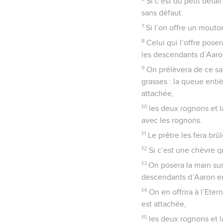
Si c’est du petit béta
sans défaut.
7
Si l’on offre un mouton
8
Celui qui l’offre pose
les descendants d’Aaron
9
On prélèvera de ce sac
grasses : la queue entiè
attachée,
10
les deux rognons et l
avec les rognons.
11
Le prêtre les fera brû
12
Si c’est une chèvre qu
13
On posera la main sur
descendants d’Aaron en 
14
On en offrira à l’Eter
est attachée,
15
les deux rognons et l