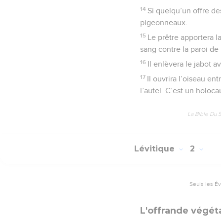
14
Si quelqu’un offre de
pigeonneaux.
15
Le prêtre apportera la 
sang contre la paroi de 
16
Il enlèvera le jabot a
17
Il ouvrira l’oiseau en
l’autel. C’est un holoca
La Bible Du 
Lévitique
2
Seuls les É
L'offrande végét