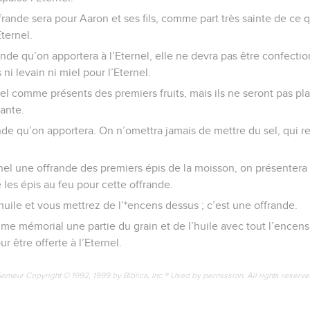
ffrande sera pour Aaron et ses fils, comme part très sainte de ce 
Eternel.
rande qu’on apportera à l’Eternel, elle ne devra pas être confecti
 ni levain ni miel pour l’Eternel.
rnel comme présents des premiers fruits, mais ils ne seront pas p
ante.
nde qu’on apportera. On n’omettra jamais de mettre du sel, qui re
rnel une offrande des premiers épis de la moisson, on présentera
é les épis au feu pour cette offrande.
huile et vous mettrez de l’*encens dessus ; c’est une offrande.
me mémorial une partie du grain et de l’huile avec tout l’encens
 être offerte à l’Eternel.
Semeur Copyright © 1992, 1999 by Biblica, Inc.® Used by permission. All rights reserv