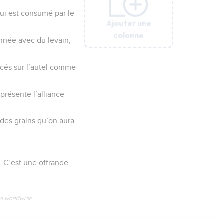
qui est consumé par le
Ajouter une
Ajouter une
Ajouter une
Ajouter une
Ajouter une
colonne
colonne
colonne
colonne
colonne
onnée avec du levain,
lacés sur l’autel comme
présente l’alliance
 des grains qu’on aura
. C’est une offrande
ed worldwide.