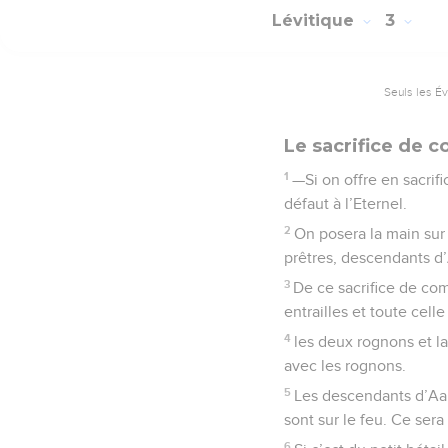
Lévitique
3
Seuls les É
Le sacrifice de
1
—Si on offre en sacrif
défaut à l’Eternel.
2
On posera la main sur 
prêtres, descendants d’
3
De ce sacrifice de com
entrailles et toute celle
4
les deux rognons et la
avec les rognons.
5
Les descendants d’Aaro
sont sur le feu. Ce sera
6