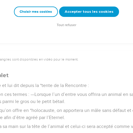
emeur Copyright © 1992, 1999 by Biblica, Inc.® Used by permission. All rights reser
Accepter tous les cookies
Choisir mes cookies
Tout refuser
vangiles sont disponibles en vidéo pour le moment.
plet
et lui dit depuis la *tente de la Rencontre :
n ces termes : —Lorsque l’un d’entre vous offrira un animal en sacr
 parmi le gros ou le petit bétail.
 qu’on offre en *holocauste, on apportera un mâle sans défaut et o
e afin d’être agréé par l’Eternel.
ra sa main sur la tête de l’animal et celui-ci sera accepté comme 