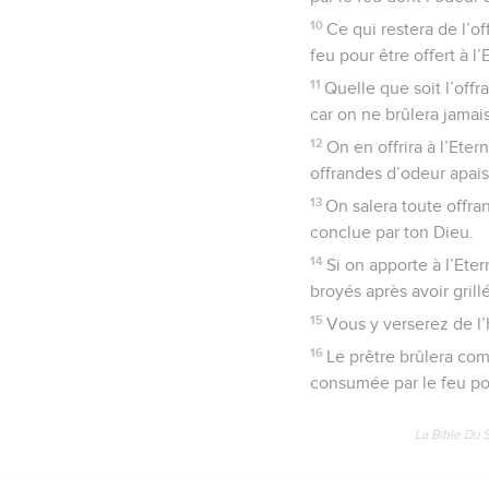
10
Ce qui restera de l’o
feu pour être offert à l’
11
Quelle que soit l’off
car on ne brûlera jamais
12
On en offrira à l’Ete
offrandes d’odeur apais
13
On salera toute offra
conclue par ton Dieu.
14
Si on apporte à l’Ete
broyés après avoir grill
15
Vous y verserez de l’
16
Le prêtre brûlera com
consumée par le feu pour
La Bible Du 