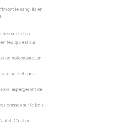
friront le sang. Ils en
e.
ches sur le feu.
 en feu qui est sur
C’est un holocauste, un
reau mâle et sans
’Aaron, aspergeront de
ies grasses sur le bois
l’autel. C’est un