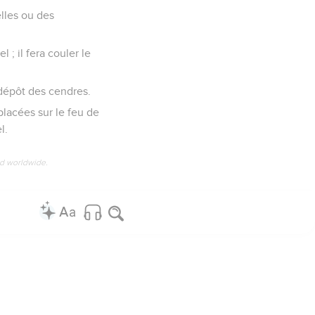
elles ou des
l ; il fera couler le
e dépôt des cendres.
 placées sur le feu de
l.
ed worldwide.