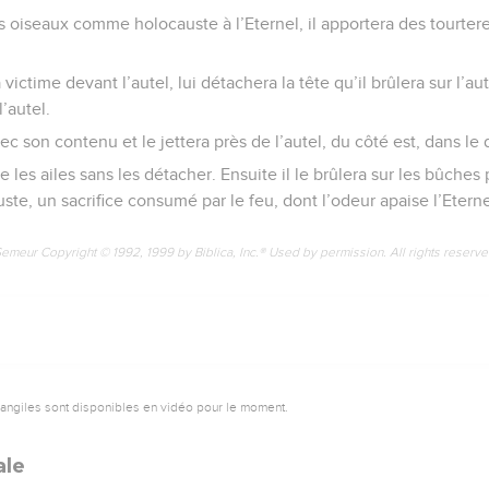
s oiseaux comme holocauste à l’Eternel, il apportera des tourter
victime devant l’autel, lui détachera la tête qu’il brûlera sur l’aute
l’autel.
vec son contenu et le jettera près de l’autel, du côté est, dans l
tre les ailes sans les détacher. Ensuite il le brûlera sur les bûches
uste, un sacrifice consumé par le feu, dont l’odeur apaise l’Eterne
Semeur Copyright © 1992, 1999 by Biblica, Inc.® Used by permission. All rights reserv
vangiles sont disponibles en vidéo pour le moment.
ale