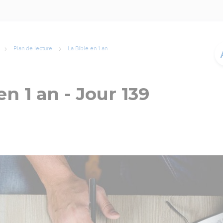
Plan de lecture
La Bible en 1 an
en 1 an - Jour 139