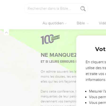
Au quotidien
Bible
Vid
Vot
NE MANQUEZ PAS L’ÉVÉ
ET SI LEURS ERREURS POUVAIENT VOUS 
En cliquant 
utilise des 
On admire souvent les leaders pour leurs réussi
et traite vo
moins les doutes, les erreurs et les saisons di
informations
elles qui les ont façonnés.
Mesurer l'
Dans cette conférence, leaders, entrepreneur
marquantes de leur parcours et les clés pour
Vous perme
deviennent vos tremplins. Que vous guidiez 
Vous perme