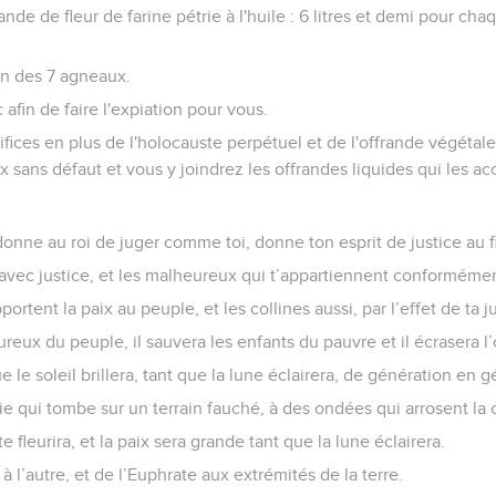
ande de fleur de farine pétrie à l'huile : 6 litres et demi pour chaq
un des 7 agneaux.
 afin de faire l'expiation pour vous.
rifices en plus de l'holocauste perpétuel et de l'offrande végéta
 sans défaut et vous y joindrez les offrandes liquides qui les 
nne au roi de juger comme toi, donne ton esprit de justice au fil
 avec justice, et les malheureux qui t’appartiennent conformémen
tent la paix au peuple, et les collines aussi, par l’effet de ta ju
eureux du peuple, il sauvera les enfants du pauvre et il écrasera l
e le soleil brillera, tant que la lune éclairera, de génération en 
luie qui tombe sur un terrain fauché, à des ondées qui arrosent l
e fleurira, et la paix sera grande tant que la lune éclairera.
à l’autre, et de l’Euphrate aux extrémités de la terre.