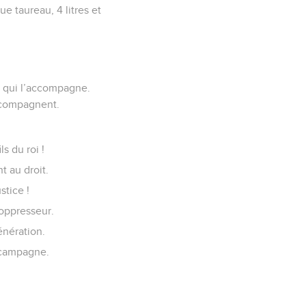
ue taureau, 4 litres et
le qui l’accompagne.
accompagnent.
s du roi !
t au droit.
stice !
’oppresseur.
génération.
a campagne.