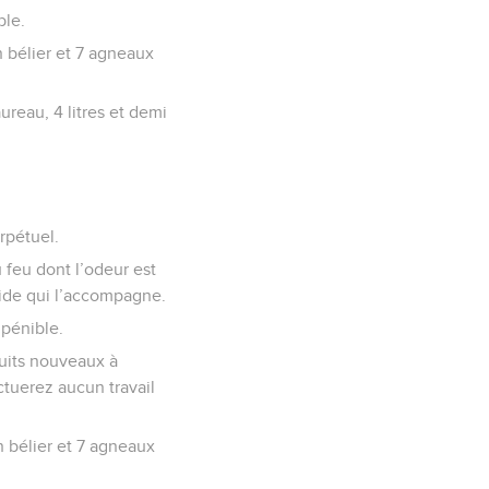
ble.
n bélier et 7 agneaux
aureau, 4 litres et demi
rpétuel.
u feu dont l’odeur est
quide qui l’accompagne.
 pénible.
uits nouveaux à
ctuerez aucun travail
n bélier et 7 agneaux