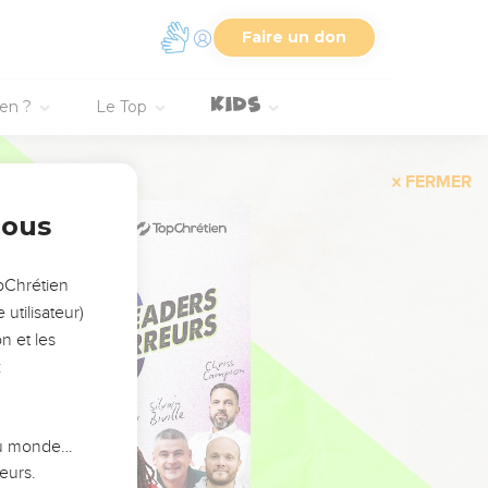
Faire un don
ien ?
Le Top
FERMER
nous
opChrétien
utilisateur)
n et les
:
 du monde…
eurs.