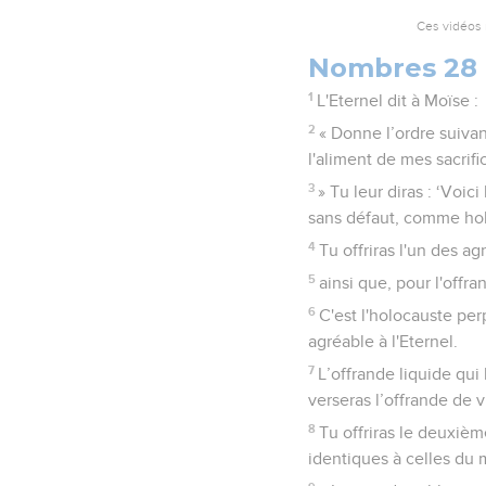
Ces vidéos 
Nombres 28
1
L'Eternel dit à Moïse :
2
« Donne l’ordre suivan
l'aliment de mes sacrifi
3
» Tu leur diras : ‘Voic
sans défaut, comme hol
4
Tu offriras l'un des ag
5
ainsi que, pour l'offra
6
C'est l'holocauste perp
agréable à l'Eternel.
7
L’offrande liquide qui
verseras l’offrande de vi
8
Tu offriras le deuxiè
identiques à celles du m