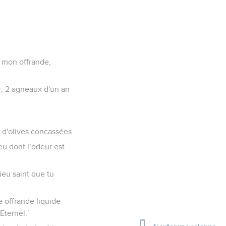
, mon offrande,
our, 2 agneaux d'un an
le d'olives concassées.
feu dont l’odeur est
ieu saint que tu
 offrande liquide
Eternel.’