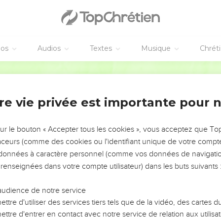
éos
Audios
Textes
Musique
Chrét
re vie privée est importante pour 
NEMENT DE L’ANNÉE !
ÉVITER LES VOTRES ?
sur le bouton « Accepter tous les cookies », vous acceptez que T
traceurs (comme des cookies ou l'identifiant unique de votre compte 
tes, leur impact, leur foi ou leur vision. Mais on voit
s données à caractère personnel (comme vos données de navigatio
fficiles qu'ils ont traversés, alors même que ce sont
 renseignées dans votre compte utilisateur) dans les buts suivants 
audience de notre service
s, et responsables reviennent sur les erreurs
 avancer avec plus de sagesse afin que leurs erreurs
ttre d'utiliser des services tiers tels que de la vidéo, des cartes
un ministère, une équipe, un groupe ou une famille,
ttre d'entrer en contact avec notre service de relation aux utilisat