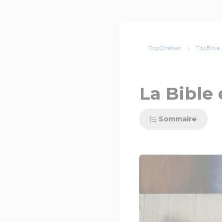
TopChrétien
TopBible
La Bible 
Sommaire