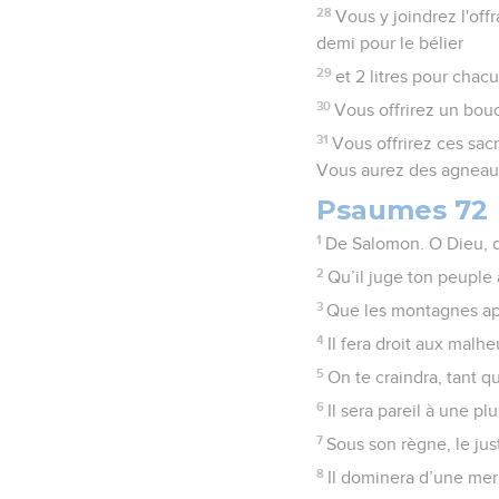
28
Vous y joindrez l'offr
demi pour le bélier
29
et 2 litres pour chac
30
Vous offrirez un bouc
31
Vous offrirez ces sac
Vous aurez des agneaux
Psaumes 72
1
De Salomon. O Dieu, do
2
Qu’il juge ton peuple
3
Que les montagnes appor
4
Il fera droit aux malh
5
On te craindra, tant qu
6
Il sera pareil à une p
7
Sous son règne, le just
8
Il dominera d’une mer 