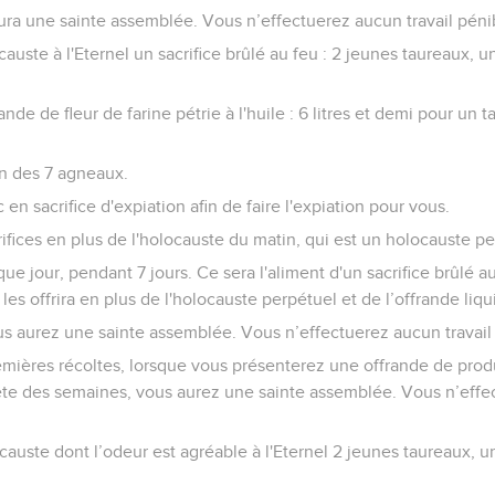
 aura une sainte assemblée. Vous n’effectuerez aucun travail péni
causte à l'Eternel un sacrifice brûlé au feu : 2 jeunes taureaux, u
ande de fleur de farine pétrie à l'huile : 6 litres et demi pour un t
un des 7 agneaux.
 en sacrifice d'expiation afin de faire l'expiation pour vous.
rifices en plus de l'holocauste du matin, qui est un holocauste pe
que jour, pendant 7 jours. Ce sera l'aliment d'un sacrifice brûlé a
 les offrira en plus de l'holocauste perpétuel et de l’offrande li
us aurez une sainte assemblée. Vous n’effectuerez aucun travail
ières récoltes, lorsque vous présenterez une offrande de prod
 fête des semaines, vous aurez une sainte assemblée. Vous n’effe
causte dont l’odeur est agréable à l'Eternel 2 jeunes taureaux, u