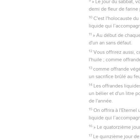
9
» Le jour du sabbat, v
demi de fleur de farine p
10
C'est l'holocauste du
liquide qui l’accompag
11
» Au début de chaque 
d'un an sans défaut.
12
Vous offrirez aussi, 
l'huile ; comme offrande 
13
comme offrande végéta
un sacrifice brûlé au fe
14
Les offrandes liquide
un bélier et d'un litre
de l'année.
15
On offrira à l'Eternel
liquide qui l’accompag
16
» Le quatorzième jour
17
Le quinzième jour de 