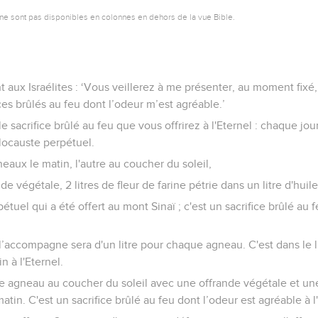
ne sont pas disponibles en colonnes en dehors de la vue Bible.
t aux Israélites : ‘Vous veillerez à me présenter, au moment fixé
ces brûlés au feu dont l’odeur m’est agréable.’
i le sacrifice brûlé au feu que vous offrirez à l'Eternel : chaque j
ocauste perpétuel.
neaux le matin, l'autre au coucher du soleil,
nde végétale, 2 litres de fleur de farine pétrie dans un litre d'hui
étuel qui a été offert au mont Sinaï ; c'est un sacrifice brûlé au 
 l’accompagne sera d'un litre pour chaque agneau. C'est dans le l
n à l'Eternel.
me agneau au coucher du soleil avec une offrande végétale et une
atin. C'est un sacrifice brûlé au feu dont l’odeur est agréable à l'