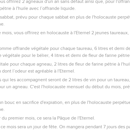
ous offrirez 2 agneaux d'un an sans défaut ainsi que, pour l'offran
étrie à l'huile avec l’offrande liquide.
 sabbat, prévu pour chaque sabbat en plus de l'holocauste perpét
ne.
mois, vous offrirez en holocauste à l'Eternel 2 jeunes taureaux,
comme offrande végétale pour chaque taureau, 6 litres et demi de 
végétale pour le bélier, 4 litres et demi de fleur de farine pétrie à
le pour chaque agneau, 2 litres de fleur de farine pétrie à l'hui
u dont l’odeur est agréable à l'Eternel.
s qui les accompagnent seront de 2 litres de vin pour un taureau,
 pour un agneau. C'est l'holocauste mensuel du début du mois, pr
 un bouc en sacrifice d'expiation, en plus de l'holocauste perpétue
ne.
 du premier mois, ce sera la Pâque de l'Eternel.
ce mois sera un jour de fête. On mangera pendant 7 jours des pa