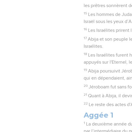
les prêtres sonnèrent d
15
Les hommes de Juda po
Israël sous les yeux d’A
16
Les Israélites prirent
17
Abija et son peuple l
Israélites.
18
Les Israélites furent 
appuyés sur l'Eternel, l
19
Abija poursuivit Jérob
qui en dépendaient, ain
20
Jéroboam fut sans forc
21
Quant à Abija, il devin
22
Le reste des actes d'A
Aggée 1
1
La deuxième année du r
par l’intermédiaire du 