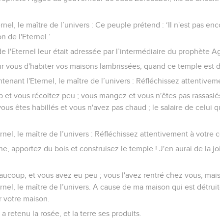
:
ternel, le maître de l’univers : Ce peuple prétend : ‘Il n'est pas 
n de l'Eternel.’
 de l'Eternel leur était adressée par l’intermédiaire du prophète A
r vous d'habiter vos maisons lambrissées, quand ce temple est dé
ntenant l'Eternel, le maître de l’univers : Réfléchissez attentivem
t vous récoltez peu ; vous mangez et vous n'êtes pas rassasié
vous êtes habillés et vous n'avez pas chaud ; le salaire de celui 
ernel, le maître de l’univers : Réfléchissez attentivement à votre 
, apportez du bois et construisez le temple ! J'en aurai de la joi
coup, et vous avez eu peu ; vous l'avez rentré chez vous, mais j
ernel, le maître de l’univers. A cause de ma maison qui est détrui
 votre maison.
 a retenu la rosée, et la terre ses produits.