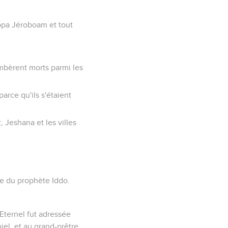
appa Jéroboam et tout
mbèrent morts parmi les
arce qu'ils s'étaient
, Jeshana et les villes
ire du prophète Iddo.
Eternel fut adressée
el, et au grand-prêtre