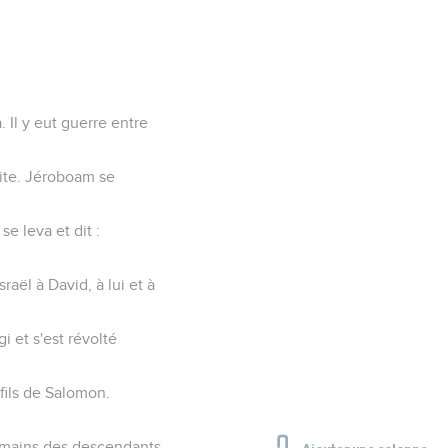
. Il y eut guerre entre
ite. Jéroboam se
e leva et dit :
raël à David, à lui et à
i et s'est révolté
fils de Salomon.
es mains des descendants