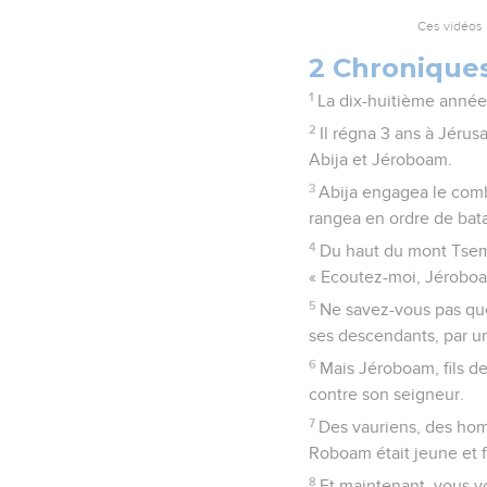
Ces vidéos 
2 Chroniques
1
La dix-huitième année
2
Il régna 3 ans à Jérusa
Abija et Jéroboam.
3
Abija engagea le comb
rangea en ordre de bata
4
Du haut du mont Tsemar
« Ecoutez-moi, Jéroboam
5
Ne savez-vous pas que l
ses descendants, par un
6
Mais Jéroboam, fils de 
contre son seigneur.
7
Des vauriens, des homm
Roboam était jeune et f
8
Et maintenant, vous v