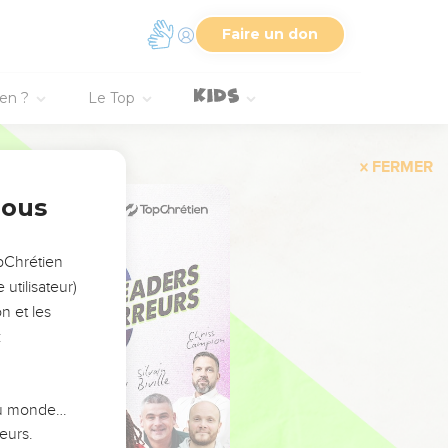
Faire un don
ien ?
Le Top
FERMER
nous
opChrétien
utilisateur)
n et les
:
 du monde…
eurs.