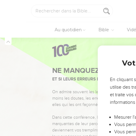
Au quotidien
Bible
Vid
Vot
NE MANQUEZ PAS L’ÉVÉ
ET SI LEURS ERREURS POUVAIENT VOUS 
En cliquant 
utilise des 
On admire souvent les leaders pour leurs réussi
et traite vo
moins les doutes, les erreurs et les saisons di
informations
elles qui les ont façonnés.
Mesurer l'
Dans cette conférence, leaders, entrepreneur
marquantes de leur parcours et les clés pour
Vous perme
deviennent vos tremplins. Que vous guidiez 
Vous perme