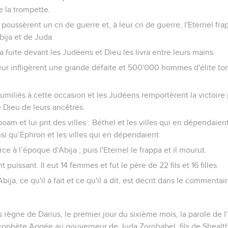
e la trompette.
ussèrent un cri de guerre et, à leur cri de guerre, l'Eternel fr
bija et de Juda.
 la fuite devant les Judéens et Dieu les livra entre leurs mains.
eur infligèrent une grande défaite et 500'000 hommes d'élite to
humiliés à cette occasion et les Judéens remportèrent la victoire p
e Dieu de leurs ancêtres.
oam et lui prit des villes : Béthel et les villes qui en dépendaient
si qu’Ephron et les villes qui en dépendaient.
e à l’époque d'Abija ; puis l'Eternel le frappa et il mourut.
t puissant. Il eut 14 femmes et fut le père de 22 fils et 16 filles.
bija, ce qu'il a fait et ce qu'il a dit, est décrit dans le commenta
ègne de Darius, le premier jour du sixième mois, la parole de l'
prophète Aggée au gouverneur de Juda Zorobabel, fils de Shealthi