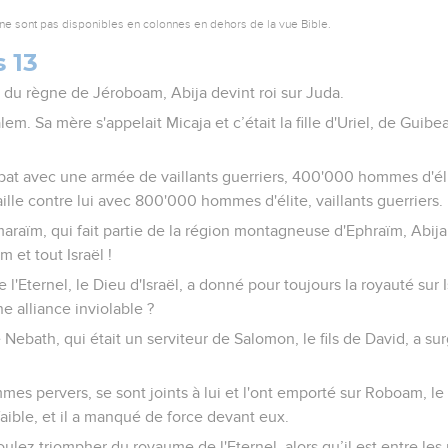
ne sont pas disponibles en colonnes en dehors de la vue Bible.
 13
 du règne de Jéroboam, Abija devint roi sur Juda.
lem. Sa mère s'appelait Micaja et c’était la fille d'Uriel, de Guibea
at avec une armée de vaillants guerriers, 400'000 hommes d'él
ille contre lui avec 800'000 hommes d'élite, vaillants guerriers.
aïm, qui fait partie de la région montagneuse d'Ephraïm, Abija s
 et tout Israël !
'Eternel, le Dieu d'Israël, a donné pour toujours la royauté sur Is
e alliance inviolable ?
Nebath, qui était un serviteur de Salomon, le fils de David, a surg
es pervers, se sont joints à lui et l'ont emporté sur Roboam, le 
aible, et il a manqué de force devant eux.
oulez triompher du royaume de l'Eternel, alors qu’il est entre l