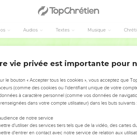
éos
Audios
Textes
Musique
Chrét
re vie privée est importante pour 
NEMENT DE L’ANNÉE !
ÉVITER LES VOTRES ?
sur le bouton « Accepter tous les cookies », vous acceptez que T
traceurs (comme des cookies ou l'identifiant unique de votre compte 
tes, leur impact, leur foi ou leur vision. Mais on voit
s données à caractère personnel (comme vos données de navigatio
fficiles qu'ils ont traversés, alors même que ce sont
 renseignées dans votre compte utilisateur) dans les buts suivants 
audience de notre service
s, et responsables reviennent sur les erreurs
 avancer avec plus de sagesse afin que leurs erreurs
ttre d'utiliser des services tiers tels que de la vidéo, des cartes
un ministère, une équipe, un groupe ou une famille,
ttre d'entrer en contact avec notre service de relation aux utilisat