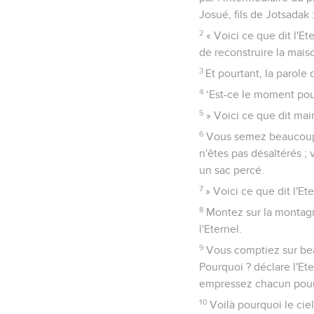
Josué, fils de Jotsadak 
2
« Voici ce que dit l'E
de reconstruire la maiso
3
Et pourtant, la parole
4
‘Est-ce le moment pou
5
» Voici ce que dit mai
6
Vous semez beaucoup e
n'êtes pas désaltérés ; 
un sac percé.
7
» Voici ce que dit l'Et
8
Montez sur la montagne
l'Eternel.
9
Vous comptiez sur beau
Pourquoi ? déclare l'Et
empressez chacun pour
10
Voilà pourquoi le ciel