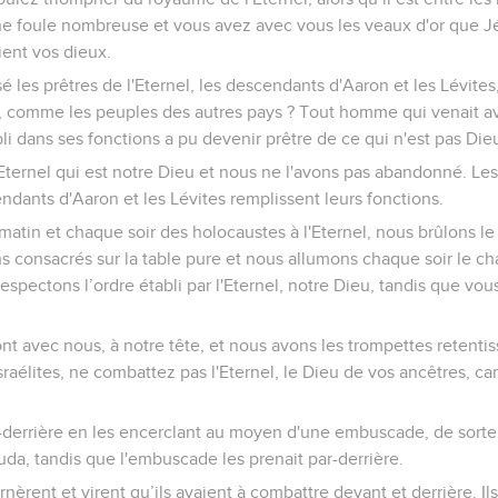
ne foule nombreuse et vous avez avec vous les veaux d'or que 
ient vos dieux.
 les prêtres de l'Eternel, les descendants d'Aaron et les Lévites
es, comme les peuples des autres pays ? Tout homme qui venait a
abli dans ses fonctions a pu devenir prêtre de ce qui n'est pas Die
'Eternel qui est notre Dieu et nous ne l'avons pas abandonné. Les
endants d'Aaron et les Lévites remplissent leurs fonctions.
atin et chaque soir des holocaustes à l'Eternel, nous brûlons le
s consacrés sur la table pure et nous allumons chaque soir le cha
espectons l’ordre établi par l'Eternel, notre Dieu, tandis que vou
ont avec nous, à notre tête, et nous avons les trompettes retentis
sraélites, ne combattez pas l'Eternel, le Dieu de vos ancêtres, ca
r-derrière en les encerclant au moyen d'une embuscade, de sorte
uda, tandis que l'embuscade les prenait par-derrière.
èrent et virent qu’ils avaient à combattre devant et derrière. Ils 