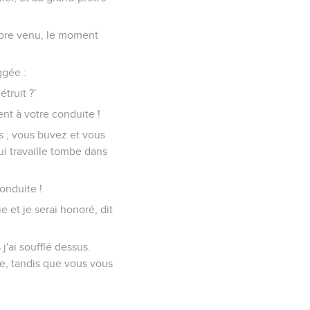
encore venu, le moment
ggée :
truit ?’
ent à votre conduite !
s ; vous buvez et vous
qui travaille tombe dans
conduite !
e et je serai honoré, dit
'ai soufflé dessus.
te, tandis que vous vous