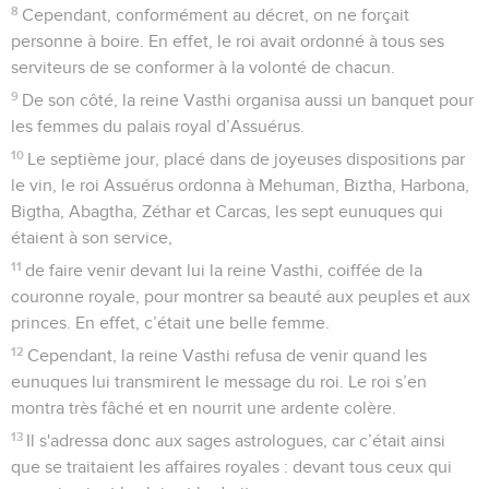
8
Cependant, conformément au décret, on ne forçait
personne à boire. En effet, le roi avait ordonné à tous ses
serviteurs de se conformer à la volonté de chacun.
9
De son côté, la reine Vasthi organisa aussi un banquet pour
les femmes du palais royal d’Assuérus.
10
Le septième jour, placé dans de joyeuses dispositions par
le vin, le roi Assuérus ordonna à Mehuman, Biztha, Harbona,
Bigtha, Abagtha, Zéthar et Carcas, les sept eunuques qui
étaient à son service,
11
de faire venir devant lui la reine Vasthi, coiffée de la
couronne royale, pour montrer sa beauté aux peuples et aux
princes. En effet, c’était une belle femme.
12
Cependant, la reine Vasthi refusa de venir quand les
eunuques lui transmirent le message du roi. Le roi s’en
montra très fâché et en nourrit une ardente colère.
13
Il s'adressa donc aux sages astrologues, car c’était ainsi
que se traitaient les affaires royales : devant tous ceux qui