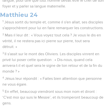
langue, pour dire que tout homme devait être le chef de son
foyer et y parler sa langue maternelle.
Matthieu 24
1
Jésus sortit du temple et, comme il s'en allait, ses disciples
s'approchèrent pour lui en faire remarquer les constructions.
2
Mais il leur dit : « Vous voyez tout cela ? Je vous le dis en
vérité, il ne restera pas ici pierre sur pierre, tout sera
détruit. »
3
Il s'assit sur le mont des Oliviers. Les disciples vinrent en
privé lui poser cette question : « Dis-nous, quand cela
arrivera-t-il et quel sera le signe de ton retour et de la fin du
monde ? »
4
Jésus leur répondit : « Faites bien attention que personne
ne vous égare.
5
En effet, beaucoup viendront sous mon nom et diront :
‘C'est moi qui suis le Messie’, et ils tromperont beaucoup de
gens.