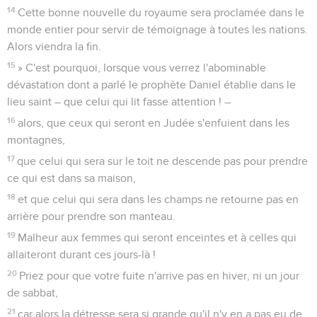
14
Cette bonne nouvelle du royaume sera proclamée dans le
monde entier pour servir de témoignage à toutes les nations.
Alors viendra la fin.
15
» C'est pourquoi, lorsque vous verrez l'abominable
dévastation dont a parlé le prophète Daniel établie dans le
lieu saint – que celui qui lit fasse attention ! –
16
alors, que ceux qui seront en Judée s'enfuient dans les
montagnes,
17
que celui qui sera sur le toit ne descende pas pour prendre
ce qui est dans sa maison,
18
et que celui qui sera dans les champs ne retourne pas en
arrière pour prendre son manteau.
19
Malheur aux femmes qui seront enceintes et à celles qui
allaiteront durant ces jours-là !
20
Priez pour que votre fuite n'arrive pas en hiver, ni un jour
de sabbat,
21
car alors la détresse sera si grande qu'il n'y en a pas eu de