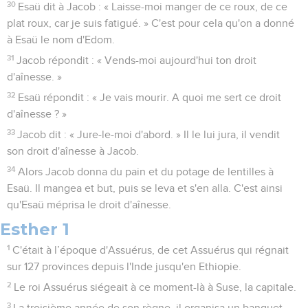
30
Esaü dit à Jacob : « Laisse-moi manger de ce roux, de ce
plat roux, car je suis fatigué. » C'est pour cela qu'on a donné
à Esaü le nom d'Edom.
31
Jacob répondit : « Vends-moi aujourd'hui ton droit
d'aînesse. »
32
Esaü répondit : « Je vais mourir. A quoi me sert ce droit
d'aînesse ? »
33
Jacob dit : « Jure-le-moi d'abord. » Il le lui jura, il vendit
son droit d'aînesse à Jacob.
34
Alors Jacob donna du pain et du potage de lentilles à
Esaü. Il mangea et but, puis se leva et s'en alla. C'est ainsi
qu'Esaü méprisa le droit d'aînesse.
Esther 1
1
C'était à l’époque d'Assuérus, de cet Assuérus qui régnait
sur 127 provinces depuis l'Inde jusqu'en Ethiopie.
2
Le roi Assuérus siégeait à ce moment-là à Suse, la capitale.
3
La troisième année de son règne, il organisa un banquet