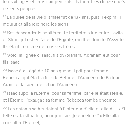
leurs villages et leurs campements. Ils furent les douze chefs
de leurs peuples.
17
La durée de la vie d'Ismaël fut de 137 ans, puis il expira. Il
mourut et alla rejoindre les siens.
18
Ses descendants habitèrent le territoire situé entre Havila
et Shur, qui est en face de l'Egypte, en direction de l'Assyrie.
Il s'établit en face de tous ses frères.
19
Voici la lignée d'Isaac, fils d'Abraham. Abraham eut pour
fils Isaac.
20
Isaac était âgé de 40 ans quand il prit pour femme
Rebecca, qui était la fille de Bethuel, l'Araméen de Paddan-
Aram, et la sœur de Laban l'Araméen.
21
Isaac supplia l'Eternel pour sa femme, car elle était stérile,
et l'Eternel l'exauça : sa femme Rebecca tomba enceinte.
22
Les enfants se heurtaient à l’intérieur d’elle et elle dit : « Si
telle est la situation, pourquoi suis-je enceinte ? » Elle alla
consulter l'Eternel,