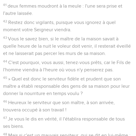
41
deux femmes moudront à la meule : l'une sera prise et
l'autre laissée.
42
Restez donc vigilants, puisque vous ignorez à quel
moment votre Seigneur viendra.
43
Vous le savez bien, si le maître de la maison savait à
quelle heure de la nuit le voleur doit venir, il resterait éveillé
et ne laisserait pas percer les murs de sa maison.
44
C'est pourquoi, vous aussi, tenez-vous prêts, car le Fils de
l'homme viendra à l'heure où vous n'y penserez pas.
45
» Quel est donc le serviteur fidèle et prudent que son
maître a établi responsable des gens de sa maison pour leur
donner la nourriture en temps voulu ?
46
Heureux le serviteur que son maître, à son arrivée,
trouvera occupé à son travail !
47
Je vous le dis en vérité, il l'établira responsable de tous
ses biens.
48
Mais si c'est un mauvais serviteur, qui se dit en lui-même :