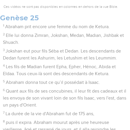
Ces vidéos ne sont pas disponibles en colonnes en dehors de la vue Bible.
Genèse 25
1
Abraham prit encore une femme du nom de Ketura.
2
Elle lui donna Zimran, Jokshan, Medan, Madian, Jishbak et
Shuach.
3
Jokshan eut pour fils Séba et Dedan. Les descendants de
Dedan furent les Ashurim, les Letushim et les Leummim.
4
Les fils de Madian furent Epha, Epher, Hénoc, Abida et
Eldaa. Tous ceux-là sont des descendants de Ketura.
5
Abraham donna tout ce qu’il possédait à Isaac.
6
Quant aux fils de ses concubines, il leur fit des cadeaux et il
les envoya de son vivant loin de son fils Isaac, vers l'est, dans
un pays d'Orient.
7
La durée de la vie d'Abraham fut de 175 ans,
8
puis il expira. Abraham mourut après une heureuse
vieillesse, âgé et rassasié de jours, et il alla rejoindre les