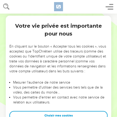
Votre vie privée est importante
pour nous
NE MANQUEZ PAS L’ÉVÉNEMENT
En cliquant sur le bouton « Accepter tous les cookies », vous
DE L’ANNÉE !
acceptez que TopChrétien utilise des traceurs (comme des
cookies ou l'identifiant unique de votre compte utilisateur) et
ET SI LEURS ERREURS POUVAIENT VOUS ÉVITER LES
traite vos données à caractère personnel (comme vos
VOTRES ?
données de navigation et les informations renseignées dans
votre compte utilisateur) dans les buts suivants :
On admire souvent les leaders pour leurs réussites, leur impact,
leur foi ou leur vision. Mais on voit moins les doutes, les erreurs
Mesurer l'audience de notre service
Vous permettre d'utiliser des services tiers tels que de la
et les saisons difficiles qu'ils ont traversés, alors même que ce
vidéo, des cartes du monde…
sont elles qui les ont façonnés.
Vous permettre d'entrer en contact avec notre service de
relation aux utilisateurs.
Dans cette conférence, leaders, entrepreneurs, et responsables
reviennent sur les erreurs marquantes de leur parcours et les
clés pour avancer avec plus de sagesse afin que leurs erreurs
Choisir mes cookies