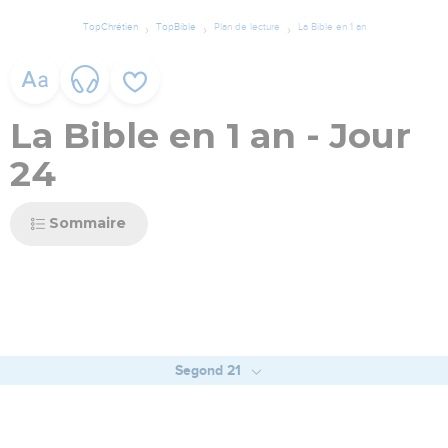
TopChrétien
TopBible
Plan de lecture
La Bible en 1 an
La Bible en 1 an - Jour
24
Sommaire
Segond 21