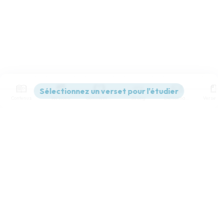
Contenus
Versions
Commentaires
Strong
Dictionnaire
Paramètres de lecture
Afficher les numéros de versets
Mode dyslexique
Désactivé
Simple
Coul
eur