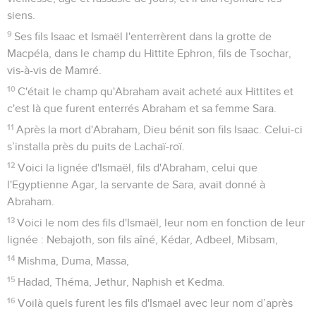
siens.
9
Ses fils Isaac et Ismaël l'enterrèrent dans la grotte de
Macpéla, dans le champ du Hittite Ephron, fils de Tsochar,
vis-à-vis de Mamré.
10
C'était le champ qu'Abraham avait acheté aux Hittites et
c'est là que furent enterrés Abraham et sa femme Sara.
11
Après la mort d'Abraham, Dieu bénit son fils Isaac. Celui-ci
s’installa près du puits de Lachaï-roï.
12
Voici la lignée d'Ismaël, fils d'Abraham, celui que
l'Egyptienne Agar, la servante de Sara, avait donné à
Abraham.
13
Voici le nom des fils d'Ismaël, leur nom en fonction de leur
lignée : Nebajoth, son fils aîné, Kédar, Adbeel, Mibsam,
14
Mishma, Duma, Massa,
15
Hadad, Théma, Jethur, Naphish et Kedma.
16
Voilà quels furent les fils d'Ismaël avec leur nom d’après