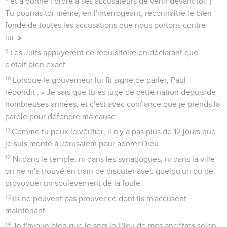
et a donné l’ordre à ses accusateurs de venir devant toi. ]
Tu pourras toi-même, en l'interrogeant, reconnaître le bien-
fondé de toutes les accusations que nous portons contre
lui. »
9
Les Juifs appuyèrent ce réquisitoire en déclarant que
c'était bien exact.
10
Lorsque le gouverneur lui fit signe de parler, Paul
répondit : « Je sais que tu es juge de cette nation depuis de
nombreuses années, et c'est avec confiance que je prends la
parole pour défendre ma cause.
11
Comme tu peux le vérifier, il n'y a pas plus de 12 jours que
je suis monté à Jérusalem pour adorer Dieu.
12
Ni dans le temple, ni dans les synagogues, ni dans la ville
on ne m'a trouvé en train de discuter avec quelqu'un ou de
provoquer un soulèvement de la foule.
13
Ils ne peuvent pas prouver ce dont ils m'accusent
maintenant.
14
Je t'avoue bien que je sers le Dieu de mes ancêtres selon