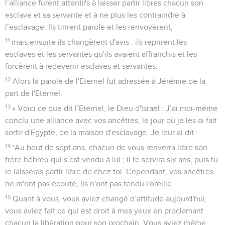
l’alliance furent attentifs à laisser partir libres chacun son
esclave et sa servante et à ne plus les contraindre à
l’esclavage. Ils tinrent parole et les renvoyèrent,
11
mais ensuite ils changèrent d'avis : ils reprirent les
esclaves et les servantes qu'ils avaient affranchis et les
forcèrent à redevenir esclaves et servantes.
12
Alors la parole de l'Eternel fut adressée à Jérémie de la
part de l'Eternel.
13
« Voici ce que dit l’Eternel, le Dieu d'Israël : J’ai moi-même
conclu une alliance avec vos ancêtres, le jour où je les ai fait
sortir d'Egypte, de la maison d'esclavage. Je leur ai dit :
14
‘Au bout de sept ans, chacun de vous renverra libre son
frère hébreu qui s’est vendu à lui ; il te servira six ans, puis tu
le laisseras partir libre de chez toi.’Cependant, vos ancêtres
ne m'ont pas écouté, ils n'ont pas tendu l'oreille.
15
Quant à vous, vous aviez changé d’attitude aujourd'hui,
vous aviez fait ce qui est droit à mes yeux en proclamant
chacun la libération pour son prochain. Vous aviez même