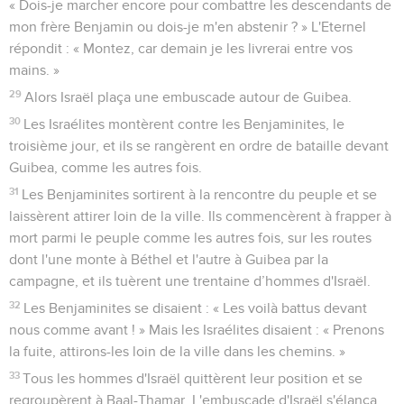
« Dois-je marcher encore pour combattre les descendants de
mon frère Benjamin ou dois-je m'en abstenir ? » L'Eternel
répondit : « Montez, car demain je les livrerai entre vos
mains. »
29
Alors Israël plaça une embuscade autour de Guibea.
30
Les Israélites montèrent contre les Benjaminites, le
troisième jour, et ils se rangèrent en ordre de bataille devant
Guibea, comme les autres fois.
31
Les Benjaminites sortirent à la rencontre du peuple et se
laissèrent attirer loin de la ville. Ils commencèrent à frapper à
mort parmi le peuple comme les autres fois, sur les routes
dont l'une monte à Béthel et l'autre à Guibea par la
campagne, et ils tuèrent une trentaine d’hommes d'Israël.
32
Les Benjaminites se disaient : « Les voilà battus devant
nous comme avant ! » Mais les Israélites disaient : « Prenons
la fuite, attirons-les loin de la ville dans les chemins. »
33
Tous les hommes d'Israël quittèrent leur position et se
regroupèrent à Baal-Thamar. L'embuscade d'Israël s'élança