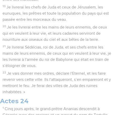
19
Je livrerai les chefs de Juda et ceux de Jérusalem, les
eunuques, les prêtres et toute la population du pays qui est
passée entre les morceaux du veau.
20
Je les livrerai entre les mains de leurs ennemis, de ceux
qui en veulent à leur vie, et leurs cadavres serviront de
nourriture aux oiseaux du ciel et aux bêtes de la terre.
21
Je livrerai Sédécias, roi de Juda, et ses chefs entre les
mains de leurs ennemis, de ceux qui en veulent à leur vie, je
les livrerai à l'armée du roi de Babylone qui était en train de
s’éloigner de vous.
22
Je vais donner mes ordres, déclare l'Eternel, et les faire
revenir vers cette ville. Ils l'attaqueront, s’en empareront et y
mettront le feu. Je ferai des villes de Juda des ruines
inhabitées. »
Actes 24
1
Cinq jours après, le grand-prêtre Ananias descendit à
Césarée avec des anciens et un avocat du nom de Tertulle.