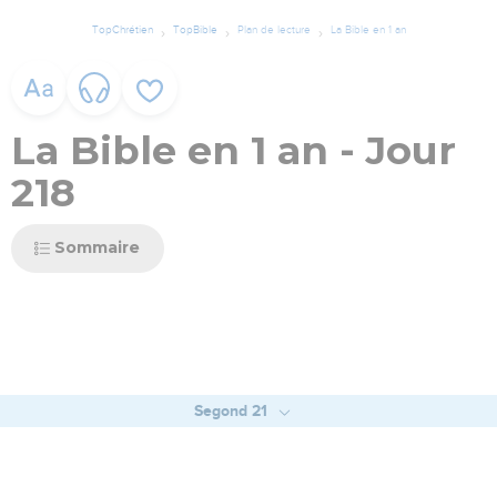
TopChrétien
TopBible
Plan de lecture
La Bible en 1 an
La Bible en 1 an - Jour
218
Sommaire
Segond 21