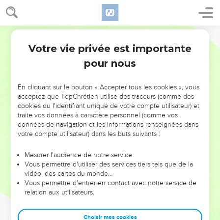
Votre vie privée est importante
pour nous
NE MANQUEZ PAS L’ÉVÉNEMENT
En cliquant sur le bouton « Accepter tous les cookies », vous
DE L’ANNÉE !
acceptez que TopChrétien utilise des traceurs (comme des
cookies ou l'identifiant unique de votre compte utilisateur) et
ET SI LEURS ERREURS POUVAIENT VOUS ÉVITER LES
traite vos données à caractère personnel (comme vos
VOTRES ?
données de navigation et les informations renseignées dans
votre compte utilisateur) dans les buts suivants :
On admire souvent les leaders pour leurs réussites, leur impact,
leur foi ou leur vision. Mais on voit moins les doutes, les erreurs
Mesurer l'audience de notre service
Vous permettre d'utiliser des services tiers tels que de la
et les saisons difficiles qu'ils ont traversés, alors même que ce
vidéo, des cartes du monde…
sont elles qui les ont façonnés.
Vous permettre d'entrer en contact avec notre service de
relation aux utilisateurs.
Dans cette conférence, leaders, entrepreneurs, et responsables
reviennent sur les erreurs marquantes de leur parcours et les
clés pour avancer avec plus de sagesse afin que leurs erreurs
Choisir mes cookies