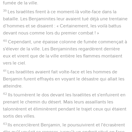
fumée de la ville.
39
Les Israélites firent à ce moment-là volte-face dans la
bataille. Les Benjaminites leur avaient tué déjà une trentaine
d’hommes et se disaient : « Certainement, les voilà battus
devant nous comme lors du premier combat ! »
40
Cependant, une épaisse colonne de fumée commençait à
s'élever de la ville. Les Benjaminites regardèrent derrière
eux et virent que de la ville entière les flammes montaient
vers le ciel.
41
Les Israélites avaient fait volte-face et les hommes de
Benjamin furent effrayés en voyant le désastre qui allait les
atteindre.
42
Ils tournèrent le dos devant les Israélites et s'enfuirent en
prenant le chemin du désert. Mais leurs assaillants les
talonnèrent et éliminèrent pendant le trajet ceux qui étaient
sortis des villes.
43
Ils encerclèrent Benjamin, le poursuivirent et l'écrasèrent
dès qu'il voulait se reposer, jusqu'à un endroit situé en face