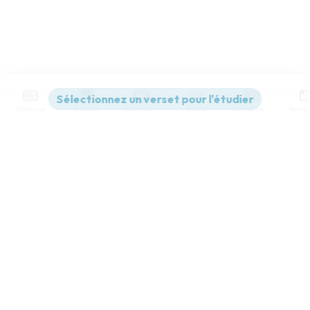
Contenus
Versions
Commentaires
Strong
Dictionnaire
Paramètres de lecture
Afficher les numéros de versets
Mode dyslexique
Désactivé
Simple
Coul
eur
Police d'écriture