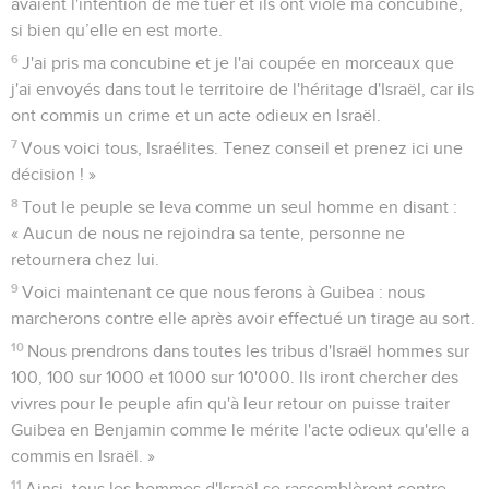
avaient l'intention de me tuer et ils ont violé ma concubine,
si bien qu’elle en est morte.
6
J'ai pris ma concubine et je l'ai coupée en morceaux que
j'ai envoyés dans tout le territoire de l'héritage d'Israël, car ils
ont commis un crime et un acte odieux en Israël.
7
Vous voici tous, Israélites. Tenez conseil et prenez ici une
décision ! »
8
Tout le peuple se leva comme un seul homme en disant :
« Aucun de nous ne rejoindra sa tente, personne ne
retournera chez lui.
9
Voici maintenant ce que nous ferons à Guibea : nous
marcherons contre elle après avoir effectué un tirage au sort.
10
Nous prendrons dans toutes les tribus d'Israël hommes sur
100, 100 sur 1000 et 1000 sur 10'000. Ils iront chercher des
vivres pour le peuple afin qu'à leur retour on puisse traiter
Guibea en Benjamin comme le mérite l'acte odieux qu'elle a
commis en Israël. »
11
Ainsi, tous les hommes d'Israël se rassemblèrent contre