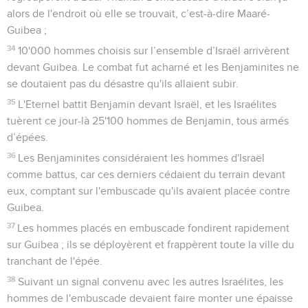
alors de l'endroit où elle se trouvait, c’est-à-dire Maaré-
Guibea ;
34
10'000 hommes choisis sur l’ensemble d’Israël arrivèrent
devant Guibea. Le combat fut acharné et les Benjaminites ne
se doutaient pas du désastre qu'ils allaient subir.
35
L'Eternel battit Benjamin devant Israël, et les Israélites
tuèrent ce jour-là 25'100 hommes de Benjamin, tous armés
d’épées.
36
Les Benjaminites considéraient les hommes d'Israël
comme battus, car ces derniers cédaient du terrain devant
eux, comptant sur l'embuscade qu'ils avaient placée contre
Guibea.
37
Les hommes placés en embuscade fondirent rapidement
sur Guibea ; ils se déployèrent et frappèrent toute la ville du
tranchant de l'épée.
38
Suivant un signal convenu avec les autres Israélites, les
hommes de l'embuscade devaient faire monter une épaisse