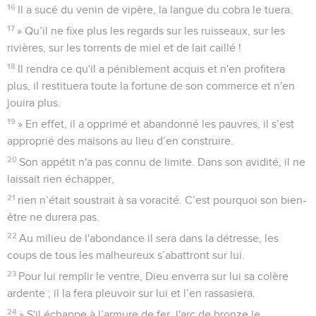
16
Il a sucé du venin de vipère, la langue du cobra le tuera.
17
» Qu’il ne fixe plus les regards sur les ruisseaux, sur les
rivières, sur les torrents de miel et de lait caillé !
18
Il rendra ce qu'il a péniblement acquis et n'en profitera
plus, il restituera toute la fortune de son commerce et n'en
jouira plus.
19
» En effet, il a opprimé et abandonné les pauvres, il s’est
approprié des maisons au lieu d’en construire.
20
Son appétit n'a pas connu de limite. Dans son avidité, il ne
laissait rien échapper,
21
rien n’était soustrait à sa voracité. C’est pourquoi son bien-
être ne durera pas.
22
Au milieu de l'abondance il sera dans la détresse, les
coups de tous les malheureux s’abattront sur lui.
23
Pour lui remplir le ventre, Dieu enverra sur lui sa colère
ardente ; il la fera pleuvoir sur lui et l’en rassasiera.
24
» S'il échappe à l’armure de fer, l'arc de bronze le