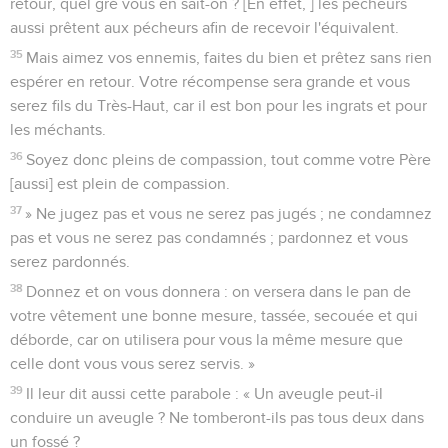
retour, quel gré vous en sait-on ? [En effet, ] les pécheurs
aussi prêtent aux pécheurs afin de recevoir l'équivalent.
35
Mais aimez vos ennemis, faites du bien et prêtez sans rien
espérer en retour. Votre récompense sera grande et vous
serez fils du Très-Haut, car il est bon pour les ingrats et pour
les méchants.
36
Soyez donc pleins de compassion, tout comme votre Père
[aussi] est plein de compassion.
37
» Ne jugez pas et vous ne serez pas jugés ; ne condamnez
pas et vous ne serez pas condamnés ; pardonnez et vous
serez pardonnés.
38
Donnez et on vous donnera : on versera dans le pan de
votre vêtement une bonne mesure, tassée, secouée et qui
déborde, car on utilisera pour vous la même mesure que
celle dont vous vous serez servis. »
39
Il leur dit aussi cette parabole : « Un aveugle peut-il
conduire un aveugle ? Ne tomberont-ils pas tous deux dans
un fossé ?