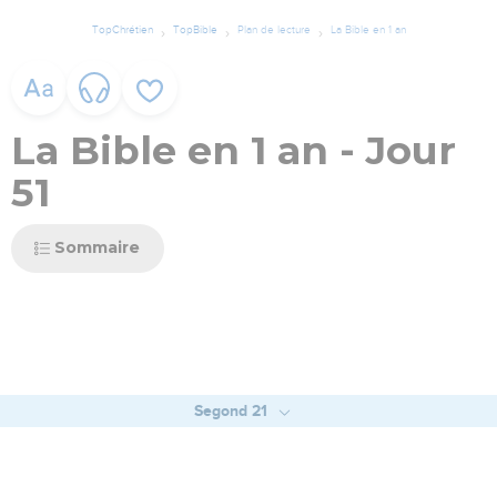
TopChrétien
TopBible
Plan de lecture
La Bible en 1 an
La Bible en 1 an - Jour
51
Sommaire
Segond 21