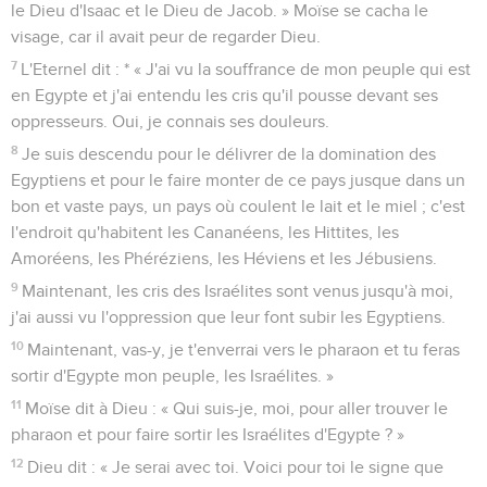
le Dieu d'Isaac et le Dieu de Jacob. » Moïse se cacha le
visage, car il avait peur de regarder Dieu.
7
L'Eternel dit : * « J'ai vu la souffrance de mon peuple qui est
en Egypte et j'ai entendu les cris qu'il pousse devant ses
oppresseurs. Oui, je connais ses douleurs.
8
Je suis descendu pour le délivrer de la domination des
Egyptiens et pour le faire monter de ce pays jusque dans un
bon et vaste pays, un pays où coulent le lait et le miel ; c'est
l'endroit qu'habitent les Cananéens, les Hittites, les
Amoréens, les Phéréziens, les Héviens et les Jébusiens.
9
Maintenant, les cris des Israélites sont venus jusqu'à moi,
j'ai aussi vu l'oppression que leur font subir les Egyptiens.
10
Maintenant, vas-y, je t'enverrai vers le pharaon et tu feras
sortir d'Egypte mon peuple, les Israélites. »
11
Moïse dit à Dieu : « Qui suis-je, moi, pour aller trouver le
pharaon et pour faire sortir les Israélites d'Egypte ? »
12
Dieu dit : « Je serai avec toi. Voici pour toi le signe que