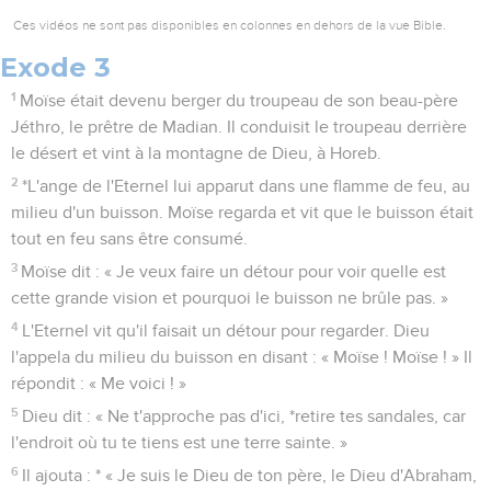
Ces vidéos ne sont pas disponibles en colonnes en dehors de la vue Bible.
Exode 3
1
Moïse était devenu berger du troupeau de son beau-père
Jéthro, le prêtre de Madian. Il conduisit le troupeau derrière
le désert et vint à la montagne de Dieu, à Horeb.
2
*L'ange de l'Eternel lui apparut dans une flamme de feu, au
milieu d'un buisson. Moïse regarda et vit que le buisson était
tout en feu sans être consumé.
3
Moïse dit : « Je veux faire un détour pour voir quelle est
cette grande vision et pourquoi le buisson ne brûle pas. »
4
L'Eternel vit qu'il faisait un détour pour regarder. Dieu
l'appela du milieu du buisson en disant : « Moïse ! Moïse ! » Il
répondit : « Me voici ! »
5
Dieu dit : « Ne t'approche pas d'ici, *retire tes sandales, car
l'endroit où tu te tiens est une terre sainte. »
6
Il ajouta : * « Je suis le Dieu de ton père, le Dieu d'Abraham,