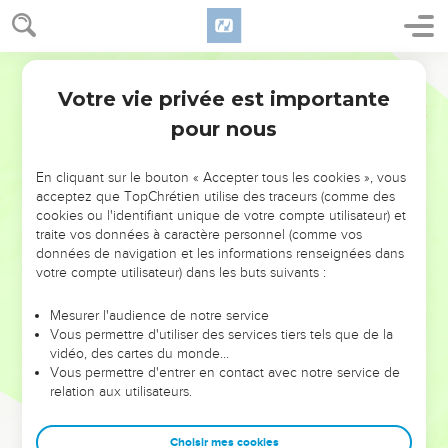
Votre vie privée est importante
pour nous
NE MANQUEZ PAS L’ÉVÉNEMENT
En cliquant sur le bouton « Accepter tous les cookies », vous
DE L’ANNÉE !
acceptez que TopChrétien utilise des traceurs (comme des
cookies ou l'identifiant unique de votre compte utilisateur) et
ET SI LEURS ERREURS POUVAIENT VOUS ÉVITER LES
traite vos données à caractère personnel (comme vos
VOTRES ?
données de navigation et les informations renseignées dans
votre compte utilisateur) dans les buts suivants :
On admire souvent les leaders pour leurs réussites, leur impact,
leur foi ou leur vision. Mais on voit moins les doutes, les erreurs
Mesurer l'audience de notre service
Vous permettre d'utiliser des services tiers tels que de la
et les saisons difficiles qu'ils ont traversés, alors même que ce
vidéo, des cartes du monde…
sont elles qui les ont façonnés.
Vous permettre d'entrer en contact avec notre service de
relation aux utilisateurs.
Dans cette conférence, leaders, entrepreneurs, et responsables
reviennent sur les erreurs marquantes de leur parcours et les
clés pour avancer avec plus de sagesse afin que leurs erreurs
Choisir mes cookies