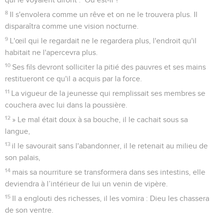
8
Il s'envolera comme un rêve et on ne le trouvera plus. Il
disparaîtra comme une vision nocturne.
9
L'œil qui le regardait ne le regardera plus, l'endroit qu'il
habitait ne l'apercevra plus.
10
Ses fils devront solliciter la pitié des pauvres et ses mains
restitueront ce qu'il a acquis par la force.
11
La vigueur de la jeunesse qui remplissait ses membres se
couchera avec lui dans la poussière.
12
» Le mal était doux à sa bouche, il le cachait sous sa
langue,
13
il le savourait sans l'abandonner, il le retenait au milieu de
son palais,
14
mais sa nourriture se transformera dans ses intestins, elle
deviendra à l’intérieur de lui un venin de vipère.
15
Il a englouti des richesses, il les vomira : Dieu les chassera
de son ventre.