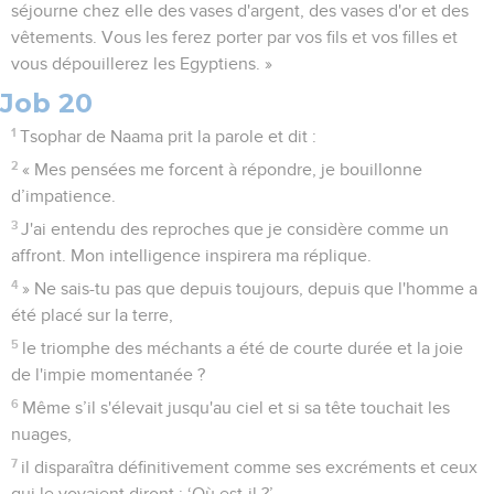
séjourne chez elle des vases d'argent, des vases d'or et des
vêtements. Vous les ferez porter par vos fils et vos filles et
vous dépouillerez les Egyptiens. »
Job 20
1
Tsophar de Naama prit la parole et dit :
2
« Mes pensées me forcent à répondre, je bouillonne
d’impatience.
3
J'ai entendu des reproches que je considère comme un
affront. Mon intelligence inspirera ma réplique.
4
» Ne sais-tu pas que depuis toujours, depuis que l'homme a
été placé sur la terre,
5
le triomphe des méchants a été de courte durée et la joie
de l'impie momentanée ?
6
Même s’il s'élevait jusqu'au ciel et si sa tête touchait les
nuages,
7
il disparaîtra définitivement comme ses excréments et ceux
qui le voyaient diront : ‘Où est-il ?’