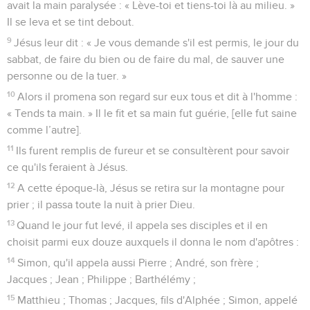
avait la main paralysée : « Lève-toi et tiens-toi là au milieu. »
Il se leva et se tint debout.
9
Jésus leur dit : « Je vous demande s'il est permis, le jour du
sabbat, de faire du bien ou de faire du mal, de sauver une
personne ou de la tuer. »
10
Alors il promena son regard sur eux tous et dit à l'homme :
« Tends ta main. » Il le fit et sa main fut guérie, [elle fut saine
comme l’autre].
11
Ils furent remplis de fureur et se consultèrent pour savoir
ce qu'ils feraient à Jésus.
12
A cette époque-là, Jésus se retira sur la montagne pour
prier ; il passa toute la nuit à prier Dieu.
13
Quand le jour fut levé, il appela ses disciples et il en
choisit parmi eux douze auxquels il donna le nom d'apôtres :
14
Simon, qu'il appela aussi Pierre ; André, son frère ;
Jacques ; Jean ; Philippe ; Barthélémy ;
15
Matthieu ; Thomas ; Jacques, fils d'Alphée ; Simon, appelé