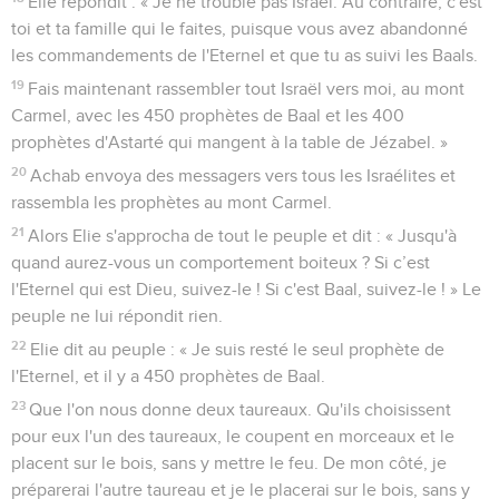
Elie répondit : « Je ne trouble pas Israël. Au contraire, c'est
toi et ta famille qui le faites, puisque vous avez abandonné
les commandements de l'Eternel et que tu as suivi les Baals.
19
Fais maintenant rassembler tout Israël vers moi, au mont
Carmel, avec les 450 prophètes de Baal et les 400
prophètes d'Astarté qui mangent à la table de Jézabel. »
20
Achab envoya des messagers vers tous les Israélites et
rassembla les prophètes au mont Carmel.
21
Alors Elie s'approcha de tout le peuple et dit : « Jusqu'à
quand aurez-vous un comportement boiteux ? Si c’est
l'Eternel qui est Dieu, suivez-le ! Si c'est Baal, suivez-le ! » Le
peuple ne lui répondit rien.
22
Elie dit au peuple : « Je suis resté le seul prophète de
l'Eternel, et il y a 450 prophètes de Baal.
23
Que l'on nous donne deux taureaux. Qu'ils choisissent
pour eux l'un des taureaux, le coupent en morceaux et le
placent sur le bois, sans y mettre le feu. De mon côté, je
préparerai l'autre taureau et je le placerai sur le bois, sans y