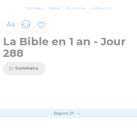
TopChrétien
TopBible
Plan de lecture
La Bible en 1 an
La Bible en 1 an - Jour
288
Sommaire
Segond 21