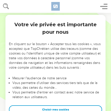
Votre vie privée est importante
pour nous
NE MANQUEZ PAS L’ÉVÉNEMENT
En cliquant sur le bouton « Accepter tous les cookies », vous
DE L’ANNÉE !
acceptez que TopChrétien utilise des traceurs (comme des
cookies ou l'identifiant unique de votre compte utilisateur) et
ET SI LEURS ERREURS POUVAIENT VOUS ÉVITER LES
traite vos données à caractère personnel (comme vos
VOTRES ?
données de navigation et les informations renseignées dans
votre compte utilisateur) dans les buts suivants :
On admire souvent les leaders pour leurs réussites, leur impact,
leur foi ou leur vision. Mais on voit moins les doutes, les erreurs
Mesurer l'audience de notre service
Vous permettre d'utiliser des services tiers tels que de la
et les saisons difficiles qu'ils ont traversés, alors même que ce
vidéo, des cartes du monde…
sont elles qui les ont façonnés.
Vous permettre d'entrer en contact avec notre service de
relation aux utilisateurs.
Dans cette conférence, leaders, entrepreneurs, et responsables
reviennent sur les erreurs marquantes de leur parcours et les
clés pour avancer avec plus de sagesse afin que leurs erreurs
Choisir mes cookies