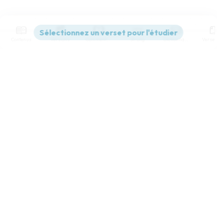
Contenus
Versions
Commentaires
Strong
Dictionnaire
Paramètres de lecture
Afficher les numéros de versets
Mode dyslexique
Désactivé
Simple
Coul
eur
Police d'écriture
Serif
Sans-serif
Taille de texte