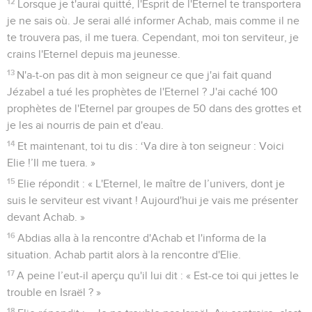
12
Lorsque je t'aurai quitté, l'Esprit de l'Eternel te transportera
je ne sais où. Je serai allé informer Achab, mais comme il ne
te trouvera pas, il me tuera. Cependant, moi ton serviteur, je
crains l'Eternel depuis ma jeunesse.
13
N'a-t-on pas dit à mon seigneur ce que j'ai fait quand
Jézabel a tué les prophètes de l'Eternel ? J'ai caché 100
prophètes de l'Eternel par groupes de 50 dans des grottes et
je les ai nourris de pain et d'eau.
14
Et maintenant, toi tu dis : ‘Va dire à ton seigneur : Voici
Elie !’Il me tuera. »
15
Elie répondit : « L'Eternel, le maître de l’univers, dont je
suis le serviteur est vivant ! Aujourd'hui je vais me présenter
devant Achab. »
16
Abdias alla à la rencontre d'Achab et l'informa de la
situation. Achab partit alors à la rencontre d'Elie.
17
A peine l’eut-il aperçu qu'il lui dit : « Est-ce toi qui jettes le
trouble en Israël ? »
18