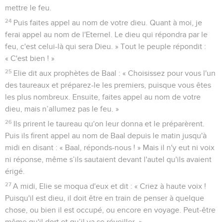
mettre le feu.
24
Puis faites appel au nom de votre dieu. Quant à moi, je
ferai appel au nom de l'Eternel. Le dieu qui répondra par le
feu, c'est celui-là qui sera Dieu. » Tout le peuple répondit :
« C'est bien ! »
25
Elie dit aux prophètes de Baal : « Choisissez pour vous l'un
des taureaux et préparez-le les premiers, puisque vous êtes
les plus nombreux. Ensuite, faites appel au nom de votre
dieu, mais n’allumez pas le feu. »
26
Ils prirent le taureau qu'on leur donna et le préparèrent.
Puis ils firent appel au nom de Baal depuis le matin jusqu'à
midi en disant : « Baal, réponds-nous ! » Mais il n'y eut ni voix
ni réponse, même s’ils sautaient devant l'autel qu'ils avaient
érigé.
27
A midi, Elie se moqua d'eux et dit : « Criez à haute voix !
Puisqu'il est dieu, il doit être en train de penser à quelque
chose, ou bien il est occupé, ou encore en voyage. Peut-être
même qu'il dort et qu’il va se réveiller. »