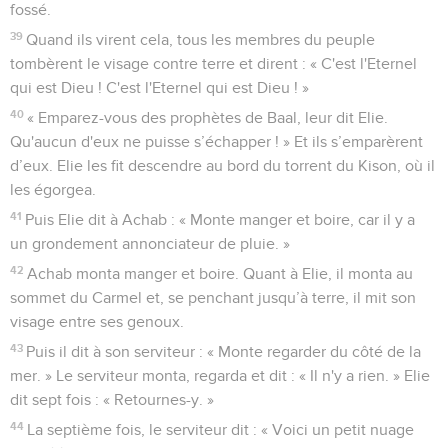
fossé.
39
Quand ils virent cela, tous les membres du peuple
tombèrent le visage contre terre et dirent : « C'est l'Eternel
qui est Dieu ! C'est l'Eternel qui est Dieu ! »
40
« Emparez-vous des prophètes de Baal, leur dit Elie.
Qu'aucun d'eux ne puisse s’échapper ! » Et ils s’emparèrent
d’eux. Elie les fit descendre au bord du torrent du Kison, où il
les égorgea.
41
Puis Elie dit à Achab : « Monte manger et boire, car il y a
un grondement annonciateur de pluie. »
42
Achab monta manger et boire. Quant à Elie, il monta au
sommet du Carmel et, se penchant jusqu’à terre, il mit son
visage entre ses genoux.
43
Puis il dit à son serviteur : « Monte regarder du côté de la
mer. » Le serviteur monta, regarda et dit : « Il n'y a rien. » Elie
dit sept fois : « Retournes-y. »
44
La septième fois, le serviteur dit : « Voici un petit nuage