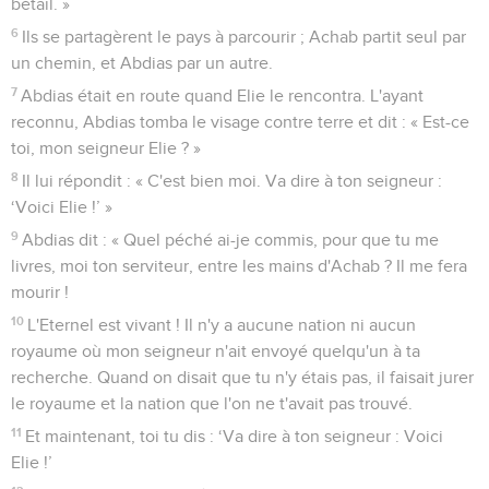
bétail. »
6
Ils se partagèrent le pays à parcourir ; Achab partit seul par
un chemin, et Abdias par un autre.
7
Abdias était en route quand Elie le rencontra. L'ayant
reconnu, Abdias tomba le visage contre terre et dit : « Est-ce
toi, mon seigneur Elie ? »
8
Il lui répondit : « C'est bien moi. Va dire à ton seigneur :
‘Voici Elie !’ »
9
Abdias dit : « Quel péché ai-je commis, pour que tu me
livres, moi ton serviteur, entre les mains d'Achab ? Il me fera
mourir !
10
L'Eternel est vivant ! Il n'y a aucune nation ni aucun
royaume où mon seigneur n'ait envoyé quelqu'un à ta
recherche. Quand on disait que tu n'y étais pas, il faisait jurer
le royaume et la nation que l'on ne t'avait pas trouvé.
11
Et maintenant, toi tu dis : ‘Va dire à ton seigneur : Voici
Elie !’