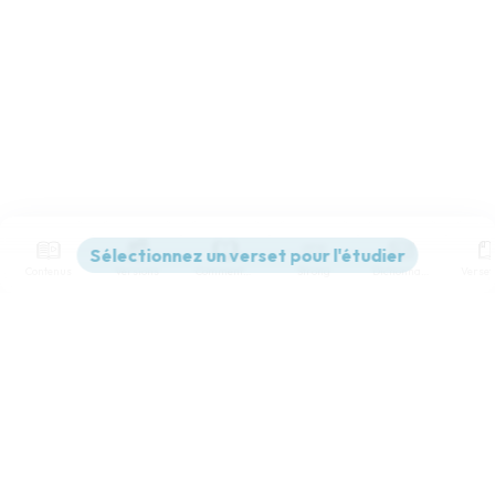
Contenus
Versions
Commentaires
Strong
Dictionnaire
Paramètres de lecture
Afficher les numéros de versets
Mode dyslexique