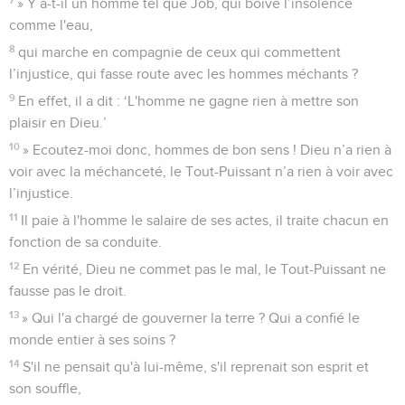
» Y a-t-il un homme tel que Job, qui boive l’insolence
comme l'eau,
8
qui marche en compagnie de ceux qui commettent
l’injustice, qui fasse route avec les hommes méchants ?
9
En effet, il a dit : ‘L'homme ne gagne rien à mettre son
plaisir en Dieu.’
10
» Ecoutez-moi donc, hommes de bon sens ! Dieu n’a rien à
voir avec la méchanceté, le Tout-Puissant n’a rien à voir avec
l’injustice.
11
Il paie à l'homme le salaire de ses actes, il traite chacun en
fonction de sa conduite.
12
En vérité, Dieu ne commet pas le mal, le Tout-Puissant ne
fausse pas le droit.
13
» Qui l'a chargé de gouverner la terre ? Qui a confié le
monde entier à ses soins ?
14
S'il ne pensait qu'à lui-même, s'il reprenait son esprit et
son souffle,