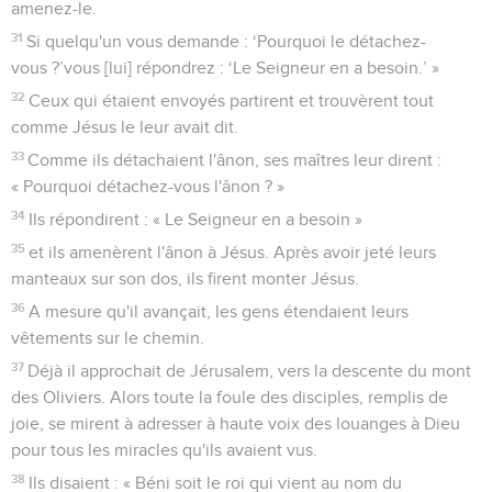
amenez-le.
31
Si quelqu'un vous demande : ‘Pourquoi le détachez-
vous ?’vous [lui] répondrez : ‘Le Seigneur en a besoin.’ »
32
Ceux qui étaient envoyés partirent et trouvèrent tout
comme Jésus le leur avait dit.
33
Comme ils détachaient l'ânon, ses maîtres leur dirent :
« Pourquoi détachez-vous l'ânon ? »
34
Ils répondirent : « Le Seigneur en a besoin »
35
et ils amenèrent l'ânon à Jésus. Après avoir jeté leurs
manteaux sur son dos, ils firent monter Jésus.
36
A mesure qu'il avançait, les gens étendaient leurs
vêtements sur le chemin.
37
Déjà il approchait de Jérusalem, vers la descente du mont
des Oliviers. Alors toute la foule des disciples, remplis de
joie, se mirent à adresser à haute voix des louanges à Dieu
pour tous les miracles qu'ils avaient vus.
38
Ils disaient : « Béni soit le roi qui vient au nom du