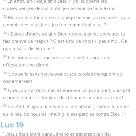
En effet, a-t-il déjà dit à Dieu : ‘J'ai supporté les
conséquences de ma faute, je cesserai de faire le mal.
32
Montre-moi toi-même ce que je ne vois pas encore : si j'ai
commis des injustices, je n'en commettrai plus’ ?
33
» Est-ce d'après toi que Dieu rendra justice, alors que tu
fais preuve de mépris ? C’est à toi de choisir, pas à moi. Ce
que tu sais, dis-le donc !
34
Les hommes de bon sens ainsi que les sages qui
m'écoutent me diront :
35
‘Job parle sans rien savoir et ses paroles manquent de
discernement.
36
Que Job soit donc mis à l’épreuve jusqu’au bout, puisqu'il
répond comme le feraient des hommes adonnés au mal !
37
En effet, il ajoute la révolte à son péché ; il sème le doute
au milieu de nous et il multiplie ses paroles contre Dieu.’ »
Luc 19
1
Jésus était entré dans Jéricho et traversait la ville.