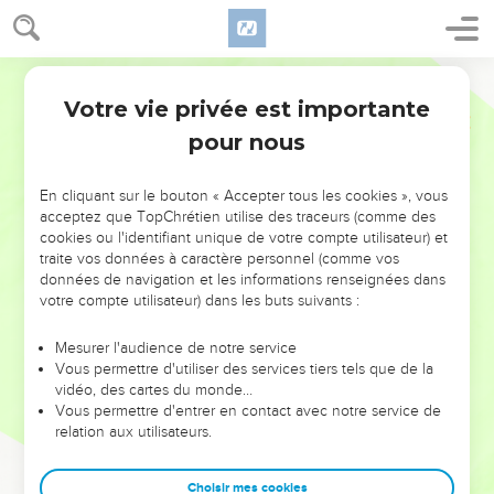
Votre vie privée est importante
pour nous
NE MANQUEZ PAS L’ÉVÉNEMENT
En cliquant sur le bouton « Accepter tous les cookies », vous
DE L’ANNÉE !
acceptez que TopChrétien utilise des traceurs (comme des
cookies ou l'identifiant unique de votre compte utilisateur) et
ET SI LEURS ERREURS POUVAIENT VOUS ÉVITER LES
traite vos données à caractère personnel (comme vos
VOTRES ?
données de navigation et les informations renseignées dans
votre compte utilisateur) dans les buts suivants :
On admire souvent les leaders pour leurs réussites, leur impact,
leur foi ou leur vision. Mais on voit moins les doutes, les erreurs
Mesurer l'audience de notre service
Vous permettre d'utiliser des services tiers tels que de la
et les saisons difficiles qu'ils ont traversés, alors même que ce
vidéo, des cartes du monde…
sont elles qui les ont façonnés.
Vous permettre d'entrer en contact avec notre service de
relation aux utilisateurs.
Dans cette conférence, leaders, entrepreneurs, et responsables
reviennent sur les erreurs marquantes de leur parcours et les
clés pour avancer avec plus de sagesse afin que leurs erreurs
Choisir mes cookies