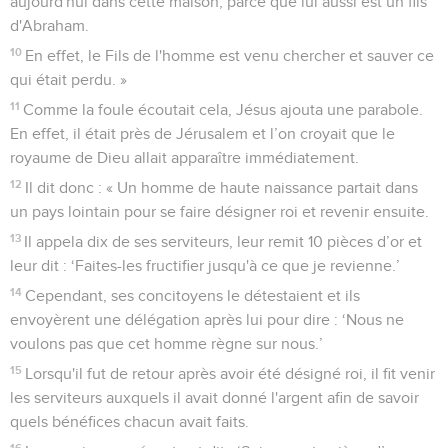
aujourd'hui dans cette maison, parce que lui aussi est un fils
d'Abraham.
10
En effet, le Fils de l'homme est venu chercher et sauver ce
qui était perdu. »
11
Comme la foule écoutait cela, Jésus ajouta une parabole.
En effet, il était près de Jérusalem et l’on croyait que le
royaume de Dieu allait apparaître immédiatement.
12
Il dit donc : « Un homme de haute naissance partait dans
un pays lointain pour se faire désigner roi et revenir ensuite.
13
Il appela dix de ses serviteurs, leur remit 10 pièces d’or et
leur dit : ‘Faites-les fructifier jusqu'à ce que je revienne.’
14
Cependant, ses concitoyens le détestaient et ils
envoyèrent une délégation après lui pour dire : ‘Nous ne
voulons pas que cet homme règne sur nous.’
15
Lorsqu'il fut de retour après avoir été désigné roi, il fit venir
les serviteurs auxquels il avait donné l'argent afin de savoir
quels bénéfices chacun avait faits.
16