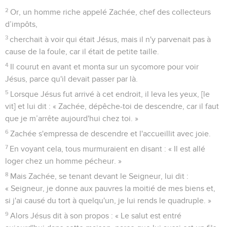
2
Or, un homme riche appelé Zachée, chef des collecteurs
d’impôts,
3
cherchait à voir qui était Jésus, mais il n'y parvenait pas à
cause de la foule, car il était de petite taille.
4
Il courut en avant et monta sur un sycomore pour voir
Jésus, parce qu'il devait passer par là.
5
Lorsque Jésus fut arrivé à cet endroit, il leva les yeux, [le
vit] et lui dit : « Zachée, dépêche-toi de descendre, car il faut
que je m’arrête aujourd'hui chez toi. »
6
Zachée s'empressa de descendre et l'accueillit avec joie.
7
En voyant cela, tous murmuraient en disant : « Il est allé
loger chez un homme pécheur. »
8
Mais Zachée, se tenant devant le Seigneur, lui dit :
« Seigneur, je donne aux pauvres la moitié de mes biens et,
si j'ai causé du tort à quelqu'un, je lui rends le quadruple. »
9
Alors Jésus dit à son propos : « Le salut est entré