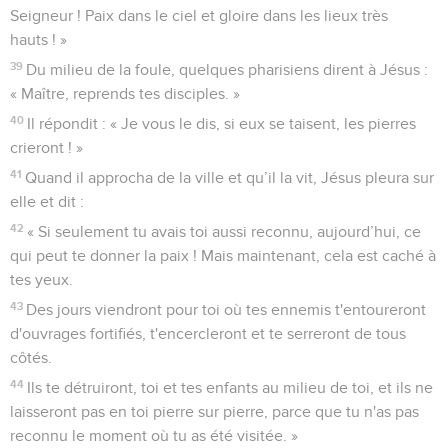
Seigneur ! Paix dans le ciel et gloire dans les lieux très
hauts ! »
39
Du milieu de la foule, quelques pharisiens dirent à Jésus :
« Maître, reprends tes disciples. »
40
Il répondit : « Je vous le dis, si eux se taisent, les pierres
crieront ! »
41
Quand il approcha de la ville et qu’il la vit, Jésus pleura sur
elle et dit :
42
« Si seulement tu avais toi aussi reconnu, aujourd’hui, ce
qui peut te donner la paix ! Mais maintenant, cela est caché à
tes yeux.
43
Des jours viendront pour toi où tes ennemis t'entoureront
d'ouvrages fortifiés, t'encercleront et te serreront de tous
côtés.
44
Ils te détruiront, toi et tes enfants au milieu de toi, et ils ne
laisseront pas en toi pierre sur pierre, parce que tu n'as pas
reconnu le moment où tu as été visitée. »