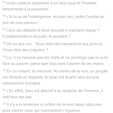
15
toute créature expirerait d’un seul coup et l'homme
retournerait à la poussière.
16
» Si tu as de l'intelligence, écoute ceci, prête l'oreille au
son de mes paroles !
17
Celui qui déteste le droit pourrait-il vraiment régner ?
Condamnerais-tu le juste, le puissant ?
18
Dit-on aux rois : ‘Vous êtes des vauriens’et aux princes :
‘Vous êtes des crapules’ ?
19
Lui, il ne favorise pas les chefs et ne privilégie pas le riche
face au pauvre, parce que tous sont l'œuvre de ses mains.
20
En un instant, ils meurent. Au milieu de la nuit, un peuple
est ébranlé et disparaît, le tyran est écarté sans aucune
intervention humaine.
21
» En effet, Dieu est attentif à la conduite de l’homme, il
voit tous ses pas.
22
Il n'y a ni ténèbres ni ombre de la mort assez obscures
pour cacher ceux qui commettent l’injustice.