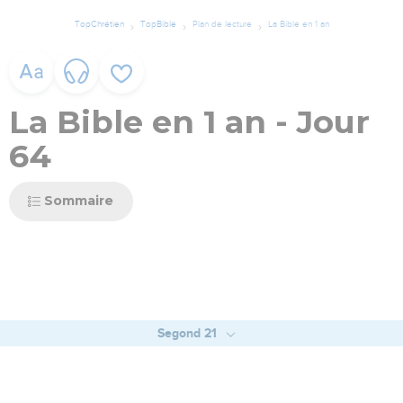
TopChrétien
TopBible
Plan de lecture
La Bible en 1 an
La Bible en 1 an - Jour
64
Sommaire
Segond 21