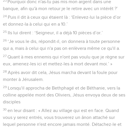
23
Pourquoi donc n'as-tu pas mis mon argent dans une
banque, afin qu'à mon retour je le retire avec un intérêt ?’
24
Puis il dit à ceux qui étaient là : ‘Enlevez-lui la pièce d’or
et donnez-la à celui qui en a 10.’
25
Ils lui dirent : ‘Seigneur, il a déjà 10 pièces d’or.’
26
‘Je vous le dis, répondit-il, on donnera à toute personne
qui a, mais à celui qui n'a pas on enlèvera même ce qu'il a.
27
Quant à mes ennemis qui n'ont pas voulu que je règne sur
eux, amenez-les ici et mettez-les à mort devant moi.’ »
28
Après avoir dit cela, Jésus marcha devant la foule pour
monter à Jérusalem.
29
Lorsqu'il approcha de Bethphagé et de Béthanie, vers la
colline appelée mont des Oliviers, Jésus envoya deux de ses
disciples
30
en leur disant : « Allez au village qui est en face. Quand
vous y serez entrés, vous trouverez un ânon attaché sur
lequel personne n'est encore jamais monté. Détachez-le et