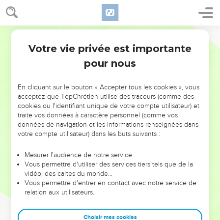
Votre vie privée est importante
pour nous
NE MANQUEZ PAS L’ÉVÉNEMENT
En cliquant sur le bouton « Accepter tous les cookies », vous
DE L’ANNÉE !
acceptez que TopChrétien utilise des traceurs (comme des
cookies ou l'identifiant unique de votre compte utilisateur) et
ET SI LEURS ERREURS POUVAIENT VOUS ÉVITER LES
traite vos données à caractère personnel (comme vos
VOTRES ?
données de navigation et les informations renseignées dans
votre compte utilisateur) dans les buts suivants :
On admire souvent les leaders pour leurs réussites, leur impact,
leur foi ou leur vision. Mais on voit moins les doutes, les erreurs
Mesurer l'audience de notre service
Vous permettre d'utiliser des services tiers tels que de la
et les saisons difficiles qu'ils ont traversés, alors même que ce
vidéo, des cartes du monde…
sont elles qui les ont façonnés.
Vous permettre d'entrer en contact avec notre service de
relation aux utilisateurs.
Dans cette conférence, leaders, entrepreneurs, et responsables
reviennent sur les erreurs marquantes de leur parcours et les
clés pour avancer avec plus de sagesse afin que leurs erreurs
Choisir mes cookies