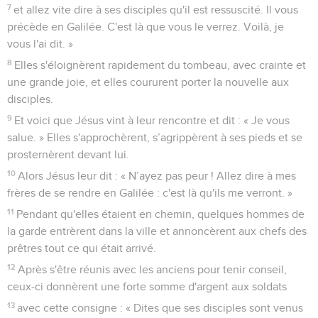
7
et allez vite dire à ses disciples qu'il est ressuscité. Il vous
précède en Galilée. C'est là que vous le verrez. Voilà, je
vous l'ai dit. »
8
Elles s'éloignèrent rapidement du tombeau, avec crainte et
une grande joie, et elles coururent porter la nouvelle aux
disciples.
9
Et voici que Jésus vint à leur rencontre et dit : « Je vous
salue. » Elles s'approchèrent, s’agrippèrent à ses pieds et se
prosternèrent devant lui.
10
Alors Jésus leur dit : « N’ayez pas peur ! Allez dire à mes
frères de se rendre en Galilée : c'est là qu'ils me verront. »
11
Pendant qu'elles étaient en chemin, quelques hommes de
la garde entrèrent dans la ville et annoncèrent aux chefs des
prêtres tout ce qui était arrivé.
12
Après s'être réunis avec les anciens pour tenir conseil,
ceux-ci donnèrent une forte somme d'argent aux soldats
13
avec cette consigne : « Dites que ses disciples sont venus