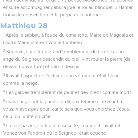
ensuite accompagner dans la joie le roi au banquet. » Haman
trouva le conseil bon et fit préparer la potence.
Matthieu 28
1
Après le sabbat, à l'aube du dimanche, Marie de Magdala et
l'autre Marie allèrent voir le tombeau.
2
Soudain, il y eut un grand tremblement de terre, car un
ange du Seigneur descendit du ciel, vint rouler la pierre [de
devant l’ouverture] et s'assit dessus.
3
Il avait l’aspect de l'éclair et son vêtement était blanc
comme la neige.
4
Les gardes tremblèrent de peur et devinrent comme morts,
5
mais l'ange prit la parole et dit aux femmes : « Quant à
vous, n’ayez pas peur, car je sais que vous cherchez Jésus,
celui qui a été crucifié.
6
Il n'est pas ici, car il est ressuscité, comme il l'avait dit.
Venez voir l'endroit où le Seigneur était couché