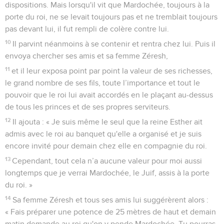
dispositions. Mais lorsqu'il vit que Mardochée, toujours à la
porte du roi, ne se levait toujours pas et ne tremblait toujours
pas devant lui, il fut rempli de colère contre lui.
10
Il parvint néanmoins à se contenir et rentra chez lui. Puis il
envoya chercher ses amis et sa femme Zéresh,
11
et il leur exposa point par point la valeur de ses richesses,
le grand nombre de ses fils, toute l’importance et tout le
pouvoir que le roi lui avait accordés en le plaçant au-dessus
de tous les princes et de ses propres serviteurs.
12
Il ajouta : « Je suis même le seul que la reine Esther ait
admis avec le roi au banquet qu'elle a organisé et je suis
encore invité pour demain chez elle en compagnie du roi.
13
Cependant, tout cela n’a aucune valeur pour moi aussi
longtemps que je verrai Mardochée, le Juif, assis à la porte
du roi. »
14
Sa femme Zéresh et tous ses amis lui suggérèrent alors :
« Fais préparer une potence de 25 mètres de haut et demain
matin demande au roi qu'on y pende Mardochée. Tu pourras