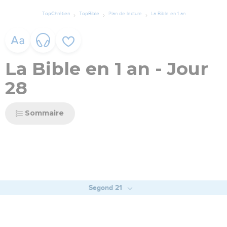
TopChrétien
TopBible
Plan de lecture
La Bible en 1 an
La Bible en 1 an - Jour
28
Sommaire
Segond 21