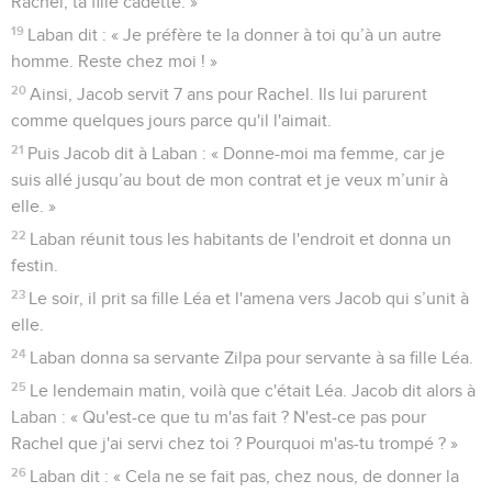
Rachel, ta fille cadette. »
19
Laban dit : « Je préfère te la donner à toi qu’à un autre
homme. Reste chez moi ! »
20
Ainsi, Jacob servit 7 ans pour Rachel. Ils lui parurent
comme quelques jours parce qu'il l'aimait.
21
Puis Jacob dit à Laban : « Donne-moi ma femme, car je
suis allé jusqu’au bout de mon contrat et je veux m’unir à
elle. »
22
Laban réunit tous les habitants de l'endroit et donna un
festin.
23
Le soir, il prit sa fille Léa et l'amena vers Jacob qui s’unit à
elle.
24
Laban donna sa servante Zilpa pour servante à sa fille Léa.
25
Le lendemain matin, voilà que c'était Léa. Jacob dit alors à
Laban : « Qu'est-ce que tu m'as fait ? N'est-ce pas pour
Rachel que j'ai servi chez toi ? Pourquoi m'as-tu trompé ? »
26
Laban dit : « Cela ne se fait pas, chez nous, de donner la