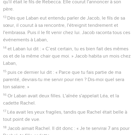
qu'il était le fils de Rebecca. Elle courut l'annoncer à son
père.
13
Dès que Laban eut entendu parler de Jacob, le fils de sa
sœur, il courut à sa rencontre, l'étreignit tendrement et
l'embrassa. Puis il le fit venir chez lui. Jacob raconta tous ces
événements à Laban,
14
et Laban lui dit : « C’est certain, tu es bien fait des mêmes
os et de la même chair que moi. » Jacob habita un mois chez
Laban,
15
puis ce dernier lui dit : « Parce que tu fais partie de ma
parenté, devrais-tu me servir pour rien ? Dis-moi quel sera
ton salaire. »
16
Or Laban avait deux filles. L'aînée s'appelait Léa, et la
cadette Rachel.
17
Léa avait les yeux fragiles, tandis que Rachel était belle à
tout point de vue.
18
Jacob aimait Rachel. Il dit donc : « Je te servirai 7 ans pour