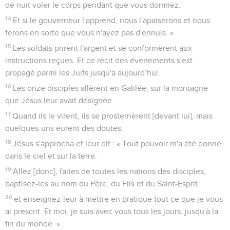
de nuit voler le corps pendant que vous dormiez.
14
Et si le gouverneur l'apprend, nous l'apaiserons et nous
ferons en sorte que vous n'ayez pas d'ennuis. »
15
Les soldats prirent l'argent et se conformèrent aux
instructions reçues. Et ce récit des événements s'est
propagé parmi les Juifs jusqu'à aujourd’hui.
16
Les onze disciples allèrent en Galilée, sur la montagne
que Jésus leur avait désignée.
17
Quand ils le virent, ils se prosternèrent [devant lui], mais
quelques-uns eurent des doutes.
18
Jésus s'approcha et leur dit : « Tout pouvoir m'a été donné
dans le ciel et sur la terre.
19
Allez [donc], faites de toutes les nations des disciples,
baptisez-les au nom du Père, du Fils et du Saint-Esprit
20
et enseignez-leur à mettre en pratique tout ce que je vous
ai prescrit. Et moi, je suis avec vous tous les jours, jusqu'à la
fin du monde. »