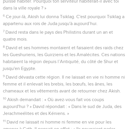
puisse habiter. Pourquoi ton serviteur habiterait-il avec toi
dans la ville royale ? »
6
Ce jour-là, Akish lui donna Tsiklag. C'est pourquoi Tsiklag a
appartenu aux rois de Juda jusqu'à aujourd’hui.
7
David resta dans le pays des Philistins durant un an et
quatre mois.
8
David et ses hommes montaient et faisaient des raids chez
les Gueshuriens, les Guirziens et les Amalécites. Ces nations
habitaient la région depuis l’Antiquité, du côté de Shur et
jusqu'en Egypte.
9
David dévasta cette région. Il ne laissait en vie ni homme ni
femme et il enlevait les brebis, les bœufs, les ânes, les
chameaux et les vêtements avant de retourner chez Akish.
10
Akish demandait : « Où avez-vous fait vos coups
aujourd'hui ? » David répondait : « Dans le sud de Juda, des
Jerachmeélites et des Kéniens. »
11
David ne laissait ni homme ni femme en vie pour les
amener à Gath. Il pensait en effet : « Ils pourraient parler