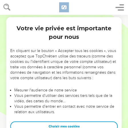
Votre vie privée est importante
pour nous
NE MANQUEZ PAS L’ÉVÉNEMENT
En cliquant sur le bouton « Accepter tous les cookies », vous
DE L’ANNÉE !
acceptez que TopChrétien utilise des traceurs (comme des
cookies ou l'identifiant unique de votre compte utilisateur) et
ET SI LEURS ERREURS POUVAIENT VOUS ÉVITER LES
traite vos données à caractère personnel (comme vos
VOTRES ?
données de navigation et les informations renseignées dans
votre compte utilisateur) dans les buts suivants :
On admire souvent les leaders pour leurs réussites, leur impact,
leur foi ou leur vision. Mais on voit moins les doutes, les erreurs
Mesurer l'audience de notre service
Vous permettre d'utiliser des services tiers tels que de la
et les saisons difficiles qu'ils ont traversés, alors même que ce
vidéo, des cartes du monde…
sont elles qui les ont façonnés.
Vous permettre d'entrer en contact avec notre service de
relation aux utilisateurs.
Dans cette conférence, leaders, entrepreneurs, et responsables
reviennent sur les erreurs marquantes de leur parcours et les
clés pour avancer avec plus de sagesse afin que leurs erreurs
Choisir mes cookies