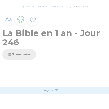
TopChrétien
TopBible
Plan de lecture
La Bible en 1 an
La Bible en 1 an - Jour
246
Sommaire
Segond 21