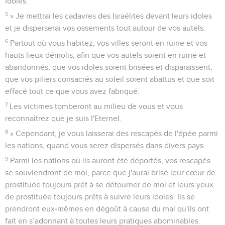
idoles.
5
» Je mettrai les cadavres des Israélites devant leurs idoles
et je disperserai vos ossements tout autour de vos autels.
6
Partout où vous habitez, vos villes seront en ruine et vos
hauts lieux démolis, afin que vos autels soient en ruine et
abandonnés, que vos idoles soient brisées et disparaissent,
que vos piliers consacrés au soleil soient abattus et que soit
effacé tout ce que vous avez fabriqué.
7
Les victimes tomberont au milieu de vous et vous
reconnaîtrez que je suis l'Eternel.
8
» Cependant, je vous laisserai des rescapés de l'épée parmi
les nations, quand vous serez dispersés dans divers pays.
9
Parmi les nations où ils auront été déportés, vos rescapés
se souviendront de moi, parce que j'aurai brisé leur cœur de
prostituée toujours prêt à se détourner de moi et leurs yeux
de prostituée toujours prêts à suivre leurs idoles. Ils se
prendront eux-mêmes en dégoût à cause du mal qu'ils ont
fait en s’adonnant à toutes leurs pratiques abominables.