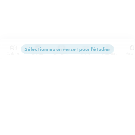
Contenus
Versions
Commentaires
Strong
Dictionnaire
Paramètres de lecture
Afficher les numéros de versets
Mode dyslexique
Désactivé
Simple
Coul
eur
Police d'écriture