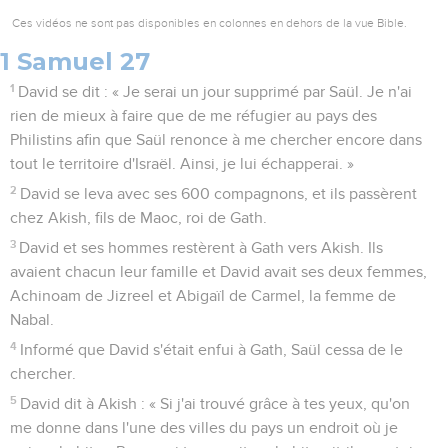
Ces vidéos ne sont pas disponibles en colonnes en dehors de la vue Bible.
1 Samuel 27
1
David se dit : « Je serai un jour supprimé par Saül. Je n'ai
rien de mieux à faire que de me réfugier au pays des
Philistins afin que Saül renonce à me chercher encore dans
tout le territoire d'Israël. Ainsi, je lui échapperai. »
2
David se leva avec ses 600 compagnons, et ils passèrent
chez Akish, fils de Maoc, roi de Gath.
3
David et ses hommes restèrent à Gath vers Akish. Ils
avaient chacun leur famille et David avait ses deux femmes,
Achinoam de Jizreel et Abigaïl de Carmel, la femme de
Nabal.
4
Informé que David s'était enfui à Gath, Saül cessa de le
chercher.
5
David dit à Akish : « Si j'ai trouvé grâce à tes yeux, qu'on
me donne dans l'une des villes du pays un endroit où je