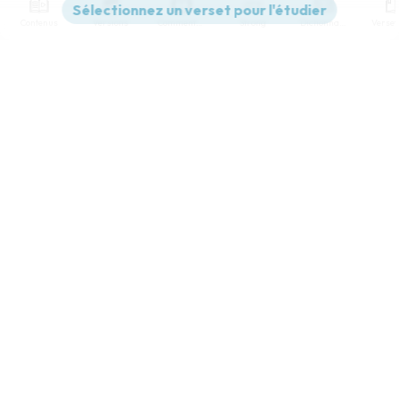
Contenus
Versions
Commentaires
Strong
Dictionnaire
Paramètres de lecture
Afficher les numéros de versets
Mode dyslexique
Désactivé
Simple
Coul
eur
Police d'écriture
Serif
Sans-serif
Taille de texte
Grand
Moyen
Petit