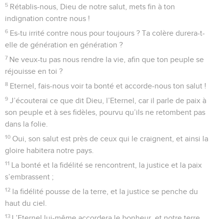
5
Rétablis-nous, Dieu de notre salut, mets fin à ton
indignation contre nous !
6
Es-tu irrité contre nous pour toujours ? Ta colère durera-t-
elle de génération en génération ?
7
Ne veux-tu pas nous rendre la vie, afin que ton peuple se
réjouisse en toi ?
8
Eternel, fais-nous voir ta bonté et accorde-nous ton salut !
9
J’écouterai ce que dit Dieu, l’Eternel, car il parle de paix à
son peuple et à ses fidèles, pourvu qu’ils ne retombent pas
dans la folie.
10
Oui, son salut est près de ceux qui le craignent, et ainsi la
gloire habitera notre pays.
11
La bonté et la fidélité se rencontrent, la justice et la paix
s’embrassent ;
12
la fidélité pousse de la terre, et la justice se penche du
haut du ciel.
13
L’Eternel lui-même accordera le bonheur, et notre terre