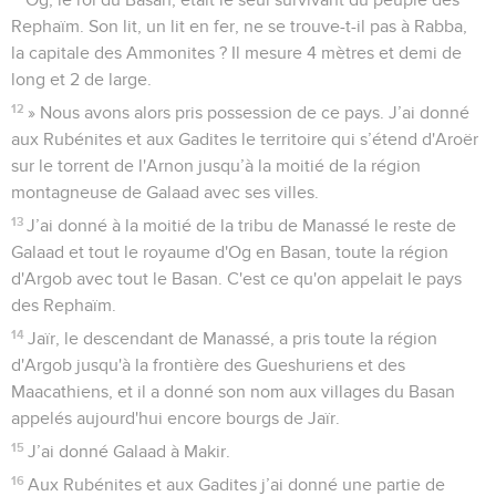
Rephaïm. Son lit, un lit en fer, ne se trouve-t-il pas à Rabba,
la capitale des Ammonites ? Il mesure 4 mètres et demi de
long et 2 de large.
12
» Nous avons alors pris possession de ce pays. J’ai donné
aux Rubénites et aux Gadites le territoire qui s’étend d'Aroër
sur le torrent de l'Arnon jusqu’à la moitié de la région
montagneuse de Galaad avec ses villes.
13
J’ai donné à la moitié de la tribu de Manassé le reste de
Galaad et tout le royaume d'Og en Basan, toute la région
d'Argob avec tout le Basan. C'est ce qu'on appelait le pays
des Rephaïm.
14
Jaïr, le descendant de Manassé, a pris toute la région
d'Argob jusqu'à la frontière des Gueshuriens et des
Maacathiens, et il a donné son nom aux villages du Basan
appelés aujourd'hui encore bourgs de Jaïr.
15
J’ai donné Galaad à Makir.
16
Aux Rubénites et aux Gadites j’ai donné une partie de