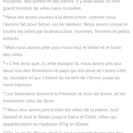
murailles, des portes et des barres. Il y avait aussi un très
grand nombre de villes sans murailles.
6
Nous les avons vouées à la destruction, comme nous
l'avions fait pour Sihon, roi de Hesbon. Nous avons consacré
toutes les villes par la destruction, hommes, femmes et petits
enfants.
7
Mais nous avons pillé pour nous tout le bétail et le butin
des villes.
8
» C'est ainsi que, à cette époque-là, nous avons pris aux
deux rois des Amoréens le pays qui est situé de l'autre côté
du Jourdain et qui s’étend du torrent de l'Arnon jusqu'au
mont Hermon.
9
Les Sidoniens donnent à l'Hermon le nom de Sirion, et les
Amoréens celui de Senir.
10
Nous leur avons pris toutes les villes de la plaine, tout
Galaad et tout le Basan jusqu'à Salca et Edréï, villes qui
appartenaient au royaume d'Og en Basan.
11
Og, le roi du Basan, était le seul survivant du peuple des