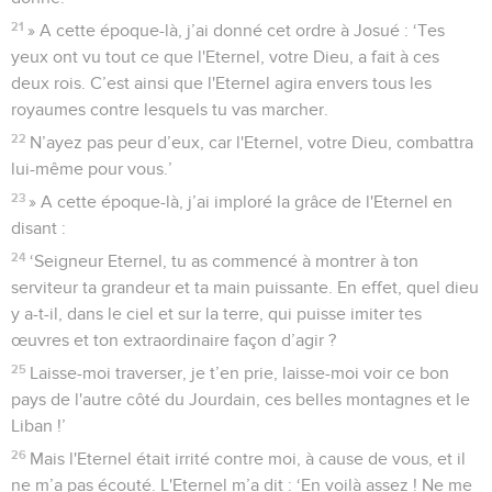
21
» A cette époque-là, j’ai donné cet ordre à Josué : ‘Tes
yeux ont vu tout ce que l'Eternel, votre Dieu, a fait à ces
deux rois. C’est ainsi que l'Eternel agira envers tous les
royaumes contre lesquels tu vas marcher.
22
N’ayez pas peur d’eux, car l'Eternel, votre Dieu, combattra
lui-même pour vous.’
23
» A cette époque-là, j’ai imploré la grâce de l'Eternel en
disant :
24
‘Seigneur Eternel, tu as commencé à montrer à ton
serviteur ta grandeur et ta main puissante. En effet, quel dieu
y a-t-il, dans le ciel et sur la terre, qui puisse imiter tes
œuvres et ton extraordinaire façon d’agir ?
25
Laisse-moi traverser, je t’en prie, laisse-moi voir ce bon
pays de l'autre côté du Jourdain, ces belles montagnes et le
Liban !’
26
Mais l'Eternel était irrité contre moi, à cause de vous, et il
ne m’a pas écouté. L'Eternel m’a dit : ‘En voilà assez ! Ne me