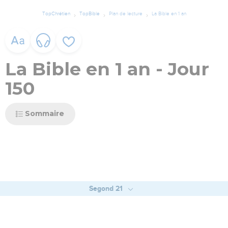
TopChrétien
TopBible
Plan de lecture
La Bible en 1 an
La Bible en 1 an - Jour
150
Sommaire
Segond 21