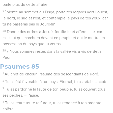
parle plus de cette affaire.
27
Monte au sommet du Pisga, porte tes regards vers l’ouest,
le nord, le sud et l'est, et contemple le pays de tes yeux, car
tu ne passeras pas le Jourdain.
28
Donne des ordres à Josué, fortifie-le et affermis-le, car
c'est lui qui marchera devant ce peuple et qui le mettra en
possession du pays que tu verras.’
29
» Nous sommes restés dans la vallée vis-à-vis de Beth-
Peor.
Psaumes 85
1
Au chef de chœur. Psaume des descendants de Koré.
2
Tu as été favorable à ton pays, Eternel, tu as rétabli Jacob.
3
Tu as pardonné la faute de ton peuple, tu as couvert tous
ses péchés. – Pause.
4
Tu as retiré toute ta fureur, tu as renoncé à ton ardente
colère.