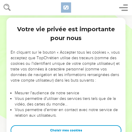
Votre vie privée est importante
pour nous
NE MANQUEZ PAS L’ÉVÉNEMENT
En cliquant sur le bouton « Accepter tous les cookies », vous
DE L’ANNÉE !
acceptez que TopChrétien utilise des traceurs (comme des
cookies ou l'identifiant unique de votre compte utilisateur) et
ET SI LEURS ERREURS POUVAIENT VOUS ÉVITER LES
traite vos données à caractère personnel (comme vos
VOTRES ?
données de navigation et les informations renseignées dans
votre compte utilisateur) dans les buts suivants :
On admire souvent les leaders pour leurs réussites, leur impact,
leur foi ou leur vision. Mais on voit moins les doutes, les erreurs
Mesurer l'audience de notre service
Vous permettre d'utiliser des services tiers tels que de la
et les saisons difficiles qu'ils ont traversés, alors même que ce
vidéo, des cartes du monde…
sont elles qui les ont façonnés.
Vous permettre d'entrer en contact avec notre service de
relation aux utilisateurs.
Dans cette conférence, leaders, entrepreneurs, et responsables
reviennent sur les erreurs marquantes de leur parcours et les
clés pour avancer avec plus de sagesse afin que leurs erreurs
Choisir mes cookies