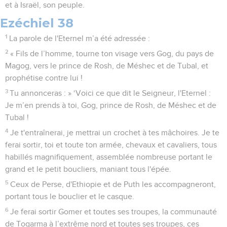
et à Israël, son peuple.
Ezéchiel 38
1
La parole de l'Eternel m’a été adressée :
2
« Fils de l’homme, tourne ton visage vers Gog, du pays de
Magog, vers le prince de Rosh, de Méshec et de Tubal, et
prophétise contre lui !
3
Tu annonceras : » ‘Voici ce que dit le Seigneur, l'Eternel :
Je m’en prends à toi, Gog, prince de Rosh, de Méshec et de
Tubal !
4
Je t'entraînerai, je mettrai un crochet à tes mâchoires. Je te
ferai sortir, toi et toute ton armée, chevaux et cavaliers, tous
habillés magnifiquement, assemblée nombreuse portant le
grand et le petit boucliers, maniant tous l'épée.
5
Ceux de Perse, d'Ethiopie et de Puth les accompagneront,
portant tous le bouclier et le casque.
6
Je ferai sortir Gomer et toutes ses troupes, la communauté
de Togarma à l’extrême nord et toutes ses troupes, ces