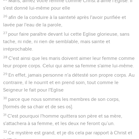
Maris, aimez votre femme comme Christ a aimé l'Eglise. Il
s'est donné lui-même pour elle
26
afin de la conduire à la sainteté après l'avoir purifiée et
lavée par l'eau de la parole,
27
pour faire paraître devant lui cette Eglise glorieuse, sans
tache, ni ride, ni rien de semblable, mais sainte et
irréprochable.
28
C'est ainsi que les maris doivent aimer leur femme comme
leur propre corps. Celui qui aime sa femme s'aime lui-même.
29
En effet, jamais personne n'a détesté son propre corps. Au
contraire, il le nourrit et en prend soin, tout comme le
Seigneur le fait pour l'Eglise
30
parce que nous sommes les membres de son corps,
[formés de sa chair et de ses os].
31
C'est pourquoi l'homme quittera son père et sa mère,
s'attachera à sa femme, et les deux ne feront qu’un.
32
Ce mystère est grand, et je dis cela par rapport à Christ et