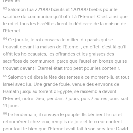
l'Eternel.
63
Salomon tua 22'000 bœufs et 120'000 brebis pour le
sacrifice de communion qu'il offrit à l'Eternel. C’est ainsi que
le roi et tous les Israélites firent la dédicace de la maison de
l'Eternel.
64
Ce jour-là, le roi consacra le milieu du parvis qui se
trouvait devant la maison de l'Eternel ; en effet, c’est là qu’il
offrit les holocaustes, les offrandes et les graisses des
sacrifices de communion, parce que l'autel en bronze qui se
trouvait devant l'Eternel était trop petit pour les contenir.
65
Salomon célébra la fête des tentes à ce moment-là, et tout
Israël avec lui. Une grande foule, venue des environs de
Hamath jusqu'au torrent d'Egypte, se rassembla devant
l'Eternel, notre Dieu, pendant 7 jours, puis 7 autres jours, soit
14 jours.
66
Le lendemain, il renvoya le peuple. Ils bénirent le roi et
retournèrent chez eux, remplis de joie et le cœur content
pour tout le bien que l'Eternel avait fait à son serviteur David