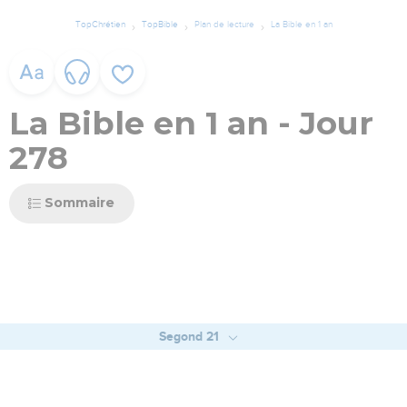
TopChrétien
TopBible
Plan de lecture
La Bible en 1 an
La Bible en 1 an - Jour
278
Sommaire
Segond 21