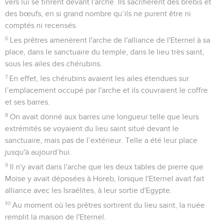
vers lui se tinrent devant l'arche. Ils sacrifièrent des brebis et
des bœufs, en si grand nombre qu’ils ne purent être ni
comptés ni recensés.
6
Les prêtres amenèrent l'arche de l'alliance de l'Eternel à sa
place, dans le sanctuaire du temple, dans le lieu très saint,
sous les ailes des chérubins.
7
En effet, les chérubins avaient les ailes étendues sur
l’emplacement occupé par l'arche et ils couvraient le coffre
et ses barres.
8
On avait donné aux barres une longueur telle que leurs
extrémités se voyaient du lieu saint situé devant le
sanctuaire, mais pas de l’extérieur. Telle a été leur place
jusqu'à aujourd’hui.
9
Il n'y avait dans l'arche que les deux tables de pierre que
Moïse y avait déposées à Horeb, lorsque l'Eternel avait fait
alliance avec les Israélites, à leur sortie d'Egypte.
10
Au moment où les prêtres sortirent du lieu saint, la nuée
remplit la maison de l'Eternel.