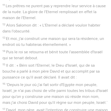
11
Les prêtres ne purent pas y reprendre leur service à cause
de la nuée. La gloire de l'Eternel remplissait en effet la
maison de l'Eternel.
12
Alors Salomon dit : « L'Eternel a déclaré vouloir habiter
dans l'obscurité.
13
Et moi, j'ai construit une maison qui sera ta résidence, un
endroit où tu habiteras éternellement. »
14
Puis le roi se retourna et bénit toute l'assemblée d'Israël
qui se tenait debout.
15
Il dit : « Béni soit l'Eternel, le Dieu d'Israël, qui de sa
bouche a parlé à mon père David et qui accomplit par sa
puissance ce qu'il avait déclaré. Il avait dit :
16
‘Depuis le jour où j'ai fait sortir d'Egypte mon peuple,
Israël, je n'ai pas choisi de ville parmi toutes les tribus d'Israël
pour qu'on y construise une maison où réside mon nom,
mais j'ai choisi David pour qu'il règne sur mon peuple, Israël.’
17
David, mon père, avait l'intention de construire une maison