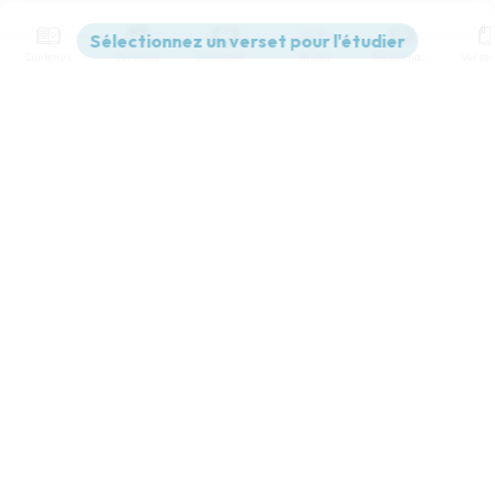
Contenus
Versions
Commentaires
Strong
Dictionnaire
Paramètres de lecture
Afficher les numéros de versets
Mode dyslexique
Désactivé
Simple
Coul
eur
Police d'écriture
Serif
Sans-serif
Taille de texte
Grand
Moyen
Petit