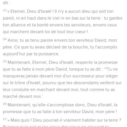
dit :
23
« Eternel, Dieu d'Israël ! Il n'y a aucun dieu qui soit ton
pareil, ni en haut dans le ciel ni en bas sur la terre : tu gardes
ton alliance et ta bonté envers tes serviteurs, envers ceux
qui marchent devant toi de tout leur cœur !
24
Ainsi, tu as tenu parole envers ton serviteur David, mon
père. Ce que tu avais déclaré de ta bouche, tu l'accomplis
aujourd’hui par ta puissance.
25
Maintenant, Eternel, Dieu d'Israël, respecte la promesse
que tu as faite à mon père David, lorsque tu as dit : ‘*Tu ne
manqueras jamais devant moi d'un successeur pour siéger
sur le trône d'Israël, pourvu que tes descendants veillent sur
leur conduite en marchant devant moi, tout comme tu as
marché devant moi.’
26
Maintenant, qu'elle s'accomplisse donc, Dieu d'Israël, la
promesse que tu as faite à ton serviteur David, mon père !
27
» Mais quoi ! Dieu pourrait-il vraiment habiter sur la terre ?
Puisque ni le ciel ni les cieux des cieux ne peuvent te