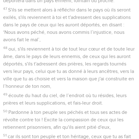
déportera dans un pays ennemi, lointain ou proche.
47
S'ils se mettent alors à réfléchir dans le pays où ils seront
exilés, s'ils reviennent à toi et t'adressent des supplications
dans le pays de ceux qui les auront déportés, en disant :
‘Nous avons péché, nous avons commis l’injustice, nous
avons fait le mal’,
48
oui, s'ils reviennent à toi de tout leur cœur et de toute leur
âme, dans le pays de leurs ennemis, de ceux qui les auront
déportés, s'ils t'adressent des prières, les regards tournés
vers leur pays, celui que tu as donné à leurs ancêtres, vers la
ville que tu as choisie et vers la maison que j'ai construite en
l’honneur de ton nom,
49
écoute du haut du ciel, de l’endroit où tu résides, leurs
prières et leurs supplications, et fais-leur droit.
50
Pardonne à ton peuple ses péchés et tous ses actes de
révolte contre toi ! Excite la compassion de ceux qui les
retiennent prisonniers, afin qu'ils aient pitié d'eux,
51
car ils sont ton peuple et ton héritage, ceux que tu as fait