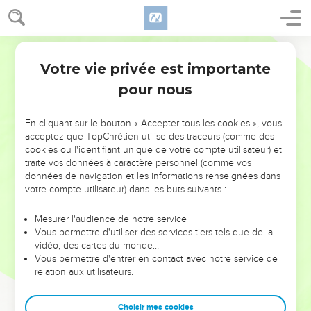
Votre vie privée est importante
pour nous
NE MANQUEZ PAS L’ÉVÉNEMENT
En cliquant sur le bouton « Accepter tous les cookies », vous
DE L’ANNÉE !
acceptez que TopChrétien utilise des traceurs (comme des
cookies ou l'identifiant unique de votre compte utilisateur) et
ET SI LEURS ERREURS POUVAIENT VOUS ÉVITER LES
traite vos données à caractère personnel (comme vos
VOTRES ?
données de navigation et les informations renseignées dans
votre compte utilisateur) dans les buts suivants :
On admire souvent les leaders pour leurs réussites, leur impact,
leur foi ou leur vision. Mais on voit moins les doutes, les erreurs
Mesurer l'audience de notre service
Vous permettre d'utiliser des services tiers tels que de la
et les saisons difficiles qu'ils ont traversés, alors même que ce
vidéo, des cartes du monde…
sont elles qui les ont façonnés.
Vous permettre d'entrer en contact avec notre service de
relation aux utilisateurs.
Dans cette conférence, leaders, entrepreneurs, et responsables
reviennent sur les erreurs marquantes de leur parcours et les
clés pour avancer avec plus de sagesse afin que leurs erreurs
Choisir mes cookies