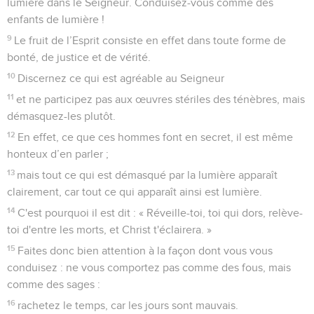
lumière dans le Seigneur. Conduisez-vous comme des
enfants de lumière !
9
Le fruit de l’Esprit consiste en effet dans toute forme de
bonté, de justice et de vérité.
10
Discernez ce qui est agréable au Seigneur
11
et ne participez pas aux œuvres stériles des ténèbres, mais
démasquez-les plutôt.
12
En effet, ce que ces hommes font en secret, il est même
honteux d’en parler ;
13
mais tout ce qui est démasqué par la lumière apparaît
clairement, car tout ce qui apparaît ainsi est lumière.
14
C'est pourquoi il est dit : « Réveille-toi, toi qui dors, relève-
toi d'entre les morts, et Christ t'éclairera. »
15
Faites donc bien attention à la façon dont vous vous
conduisez : ne vous comportez pas comme des fous, mais
comme des sages :
16
rachetez le temps, car les jours sont mauvais.