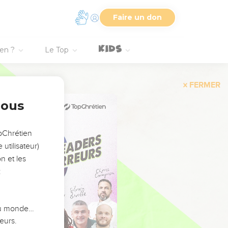
Faire un don
ien ?
Le Top
FERMER
nous
opChrétien
utilisateur)
n et les
:
 du monde…
eurs.