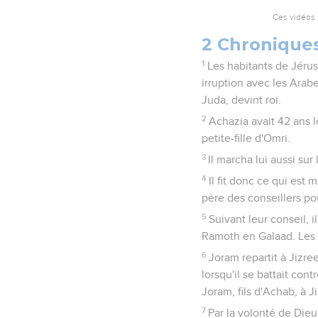
Ces vidéos 
2 Chronique
1
Les habitants de Jérusa
irruption avec les Arabe
Juda, devint roi.
2
Achazia avait 42 ans lo
petite-fille d'Omri.
3
Il marcha lui aussi sur
4
Il fit donc ce qui est
père des conseillers po
5
Suivant leur conseil, i
Ramoth en Galaad. Les 
6
Joram repartit à Jizre
lorsqu'il se battait cont
Joram, fils d'Achab, à Ji
7
Par la volonté de Dieu,