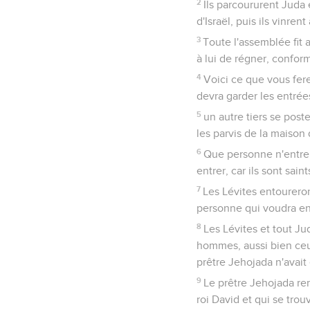
2
Ils parcoururent Juda 
d'Israël, puis ils vinren
3
Toute l'assemblée fit a
à lui de régner, confor
4
Voici ce que vous fere
devra garder les entrée
5
un autre tiers se poste
les parvis de la maison 
6
Que personne n'entre d
entrer, car ils sont sain
7
Les Lévites entoureron
personne qui voudra ent
8
Les Lévites et tout Ju
hommes, aussi bien ceux
prêtre Jehojada n'avai
9
Le prêtre Jehojada rem
roi David et qui se tro