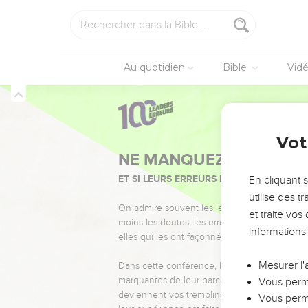
Au quotidien
Bible
Vid
Vot
NE MANQUEZ PAS L’ÉVÉ
ET SI LEURS ERREURS POUVAIENT VOUS 
En cliquant 
utilise des 
On admire souvent les leaders pour leurs réussi
et traite vo
moins les doutes, les erreurs et les saisons di
informations
elles qui les ont façonnés.
Mesurer l'
Dans cette conférence, leaders, entrepreneur
marquantes de leur parcours et les clés pour
Vous perme
deviennent vos tremplins. Que vous guidiez 
Vous perme