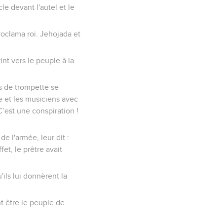
le devant l'autel et le
proclama roi. Jehojada et
int vers le peuple à la
urs de trompette se
te et les musiciens avec
C’est une conspiration !
de l'armée, leur dit :
fet, le prêtre avait
'ils lui donnèrent la
nt être le peuple de