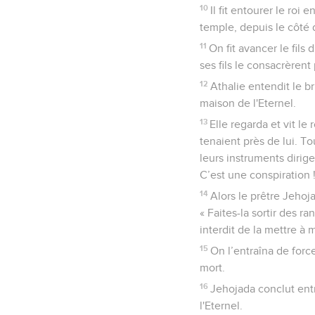
10
Il fit entourer le roi
temple, depuis le côté 
11
On fit avancer le fils
ses fils le consacrèrent 
12
Athalie entendit le br
maison de l'Eternel.
13
Elle regarda et vit le
tenaient près de lui. To
leurs instruments dirige
C’est une conspiration !
14
Alors le prêtre Jehoja
« Faites-la sortir des ra
interdit de la mettre à 
15
On l’entraîna de force
mort.
16
Jehojada conclut entre
l'Eternel.