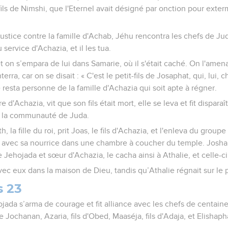
ils de Nimshi, que l'Eternel avait désigné par onction pour exterm
a justice contre la famille d'Achab, Jéhu rencontra les chefs de J
 service d'Achazia, et il les tua.
t on s’empara de lui dans Samarie, où il s'était caché. On l'ame
nterra, car on se disait : « C'est le petit-fils de Josaphat, qui, lui, 
e resta personne de la famille d'Achazia qui soit apte à régner.
 d'Achazia, vit que son fils était mort, elle se leva et fit disparaît
 la communauté de Juda.
la fille du roi, prit Joas, le fils d'Achazia, et l'enleva du groupe
mit avec sa nourrice dans une chambre à coucher du temple. Joshab
ehojada et sœur d'Achazia, le cacha ainsi à Athalie, et celle-ci n
avec eux dans la maison de Dieu, tandis qu’Athalie régnait sur le 
s 23
ada s’arma de courage et fit alliance avec les chefs de centaines 
 Jochanan, Azaria, fils d'Obed, Maaséja, fils d'Adaja, et Elishaphat