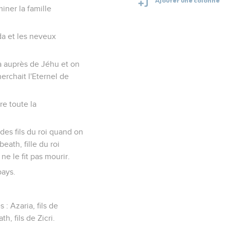
iner la famille
uda et les neveux
na auprès de Jéhu et on
cherchait l'Eternel de
re toute la
 des fils du roi quand on
eath, fille du roi
e le fit pas mourir.
pays.
: Azaria, fils de
h, fils de Zicri.