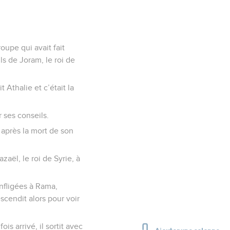
roupe qui avait fait
ls de Joram, le roi de
 Athalie et c’était la
r ses conseils.
a après la mort de son
azaël, le roi de Syrie, à
infligées à Rama,
escendit alors pour voir
is arrivé, il sortit avec