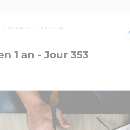
Plan de lecture
La Bible en 1 an
en 1 an - Jour 353