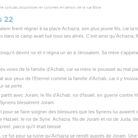
ne sont pas disponibles en colonnes en dehors de la vue Bible.
s 22
lem firent régner à sa place Achazia, son plus jeune fils, car la t
s dans le camp avait tué tous ses aînés. C’est ainsi qu’Achazia, fi
rsqu'il devint roi et il régna un an à Jérusalem. Sa mère s'appelait
 les voies de la famille d'Achab, car sa mère le poussait au mal pa
 mal aux yeux de l'Eternel comme la famille d'Achab, car il y trouv
ur sa perte.
l partit avec Joram, le fils d'Achab, roi d'Israël, en guerre contre H
Syriens blessèrent Joram.
el pour se faire soigner des blessures que les Syriens lui avaient 
re Hazaël, le roi de Syrie. Achazia, fils de Joram et roi de Juda, d
zreel, parce qu'il était blessé.
 ce fut pour sa ruine qu'Achazia se rendit auprès de Joram. Une fo