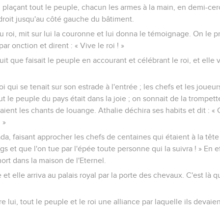
 en plaçant tout le peuple, chacun les armes à la main, en demi-cerc
droit jusqu'au côté gauche du bâtiment.
 du roi, mit sur lui la couronne et lui donna le témoignage. On le 
par onction et dirent : « Vive le roi ! »
uit que faisait le peuple en accourant et célébrant le roi, et elle v
 roi qui se tenait sur son estrade à l'entrée ; les chefs et les joue
ut le peuple du pays était dans la joie ; on sonnait de la trompet
aient les chants de louange. Athalie déchira ses habits et dit : « 
 »
da, faisant approcher les chefs de centaines qui étaient à la tête 
ngs et que l'on tue par l'épée toute personne qui la suivra ! » En ef
mort dans la maison de l'Eternel.
 et elle arriva au palais royal par la porte des chevaux. C'est là qu
 lui, tout le peuple et le roi une alliance par laquelle ils devaie