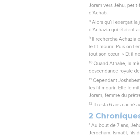
Joram vers Jéhu, petit-f
d'Achab.
8
Alors qu’il exerçait l
d'Achazia qui étaient au
9
Il rechercha Achazia e
le fit mourir. Puis on l'e
tout son cœur. » Et il n
10
Quand Athalie, la mère
descendance royale de
11
Cependant Joshabeath, 
les fit mourir. Elle le 
Joram, femme du prêtre J
12
Il resta 6 ans caché 
2 Chronique
1
Au bout de 7 ans, Jehoj
Jerocham, Ismaël, fils de