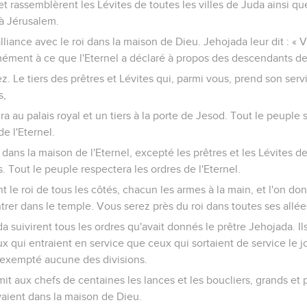
et rassemblèrent les Lévites de toutes les villes de Juda ainsi qu
t à Jérusalem.
lliance avec le roi dans la maison de Dieu. Jehojada leur dit : « Voi
mément à ce que l'Eternel a déclaré à propos des descendants de
z. Le tiers des prêtres et Lévites qui, parmi vous, prend son serv
s,
ra au palais royal et un tiers à la porte de Jesod. Tout le peuple 
de l'Eternel.
ans la maison de l'Eternel, excepté les prêtres et les Lévites de
ts. Tout le peuple respectera les ordres de l'Eternel.
t le roi de tous les côtés, chacun les armes à la main, et l'on do
rer dans le temple. Vous serez près du roi dans toutes ses allée
da suivirent tous les ordres qu'avait donnés le prêtre Jehojada. Il
 qui entraient en service que ceux qui sortaient de service le jo
t exempté aucune des divisions.
it aux chefs de centaines les lances et les boucliers, grands et p
uvaient dans la maison de Dieu.