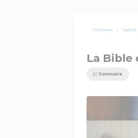
TopChrétien
TopBible
La Bible 
Sommaire