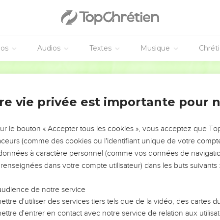
éos
Audios
Textes
Musique
Chrét
re vie privée est importante pour 
NEMENT DE L’ANNÉE !
ÉVITER LES VOTRES ?
sur le bouton « Accepter tous les cookies », vous acceptez que T
traceurs (comme des cookies ou l'identifiant unique de votre compte 
tes, leur impact, leur foi ou leur vision. Mais on voit
s données à caractère personnel (comme vos données de navigatio
fficiles qu'ils ont traversés, alors même que ce sont
 renseignées dans votre compte utilisateur) dans les buts suivants 
audience de notre service
s, et responsables reviennent sur les erreurs
 avancer avec plus de sagesse afin que leurs erreurs
ttre d'utiliser des services tiers tels que de la vidéo, des cartes
un ministère, une équipe, un groupe ou une famille,
ttre d'entrer en contact avec notre service de relation aux utilisat