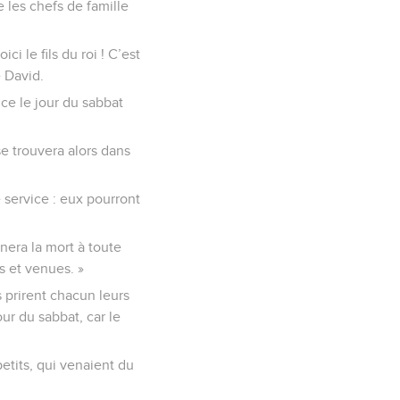
e les chefs de famille
ci le fils du roi ! C’est
 David.
ice le jour du sabbat
se trouvera alors dans
 service : eux pourront
nnera la mort à toute
s et venues. »
s prirent chacun leurs
ur du sabbat, car le
etits, qui venaient du