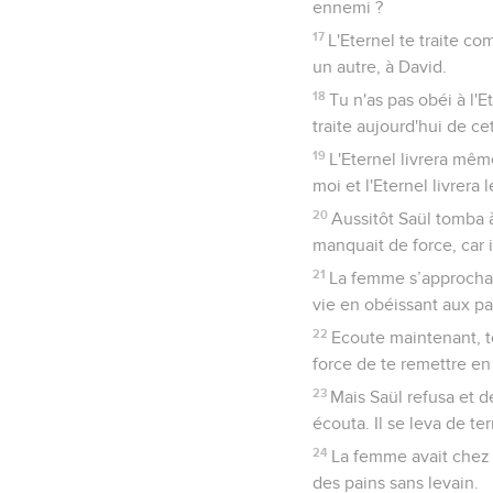
ennemi ?
17
L'Eternel te traite co
un autre, à David.
18
Tu n'as pas obéi à l'E
traite aujourd'hui de ce
19
L'Eternel livrera même
moi et l'Eternel livrera 
20
Aussitôt Saül tomba à
manquait de force, car i
21
La femme s’approcha de
vie en obéissant aux pa
22
Ecoute maintenant, to
force de te remettre en 
23
Mais Saül refusa et d
écouta. Il se leva de terre
24
La femme avait chez el
des pains sans levain.