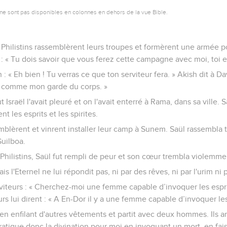
ne sont pas disponibles en colonnes en dehors de la vue Bible.
 Philistins rassemblèrent leurs troupes et formèrent une armée po
id : « Tu dois savoir que vous ferez cette campagne avec moi, toi 
: « Eh bien ! Tu verras ce que ton serviteur fera. » Akish dit à Dav
rs comme mon garde du corps. »
 Israël l'avait pleuré et on l'avait enterré à Rama, dans sa ville.
t les esprits et les spirites.
emblèrent et vinrent installer leur camp à Sunem. Saül rassembla to
Guilboa.
Philistins, Saül fut rempli de peur et son cœur trembla violemme
mais l'Eternel ne lui répondit pas, ni par des rêves, ni par l'urim ni
rviteurs : « Cherchez-moi une femme capable d’invoquer les esprits
urs lui dirent : « A En-Dor il y a une femme capable d’invoquer les
en enfilant d'autres vêtements et partit avec deux hommes. Ils ar
 Pratique donc la divination pour moi en invoquant un mort, en fa