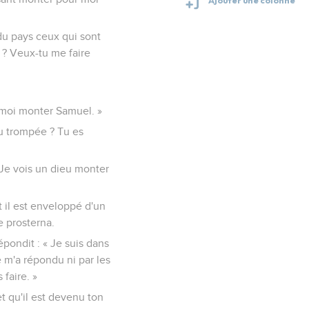
e du pays ceux qui sont
e ? Veux-tu me faire
s-moi monter Samuel. »
tu trompée ? Tu es
 « Je vois un dieu monter
et il est enveloppé d'un
e prosterna.
épondit : « Je suis dans
e m'a répondu ni par les
faire. »
t qu'il est devenu ton