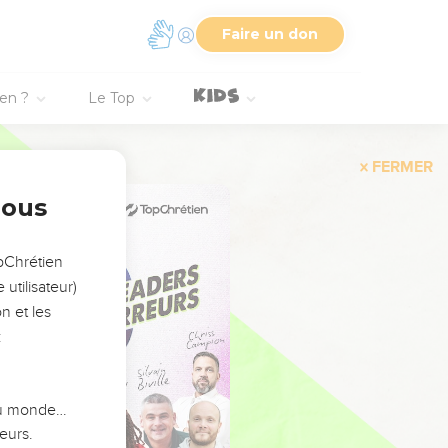
Faire un don
ien ?
Le Top
FERMER
nous
opChrétien
utilisateur)
n et les
:
 du monde…
eurs.