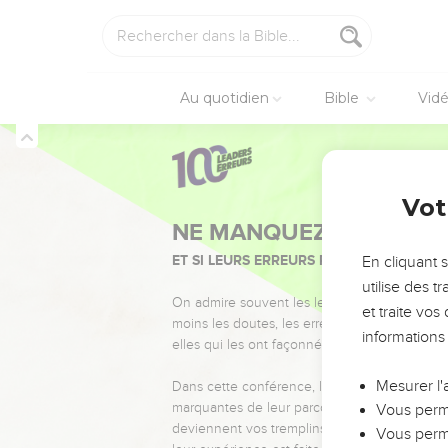
Au quotidien
Bible
Vid
Vot
NE MANQUEZ PAS L’ÉVÉ
ET SI LEURS ERREURS POUVAIENT VOUS 
En cliquant 
utilise des 
On admire souvent les leaders pour leurs réussi
et traite vo
moins les doutes, les erreurs et les saisons di
informations
elles qui les ont façonnés.
Mesurer l'
Dans cette conférence, leaders, entrepreneur
marquantes de leur parcours et les clés pour
Vous perme
deviennent vos tremplins. Que vous guidiez 
Vous perme