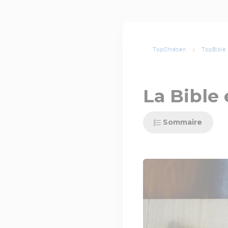
TopChrétien
TopBible
La Bible 
Sommaire