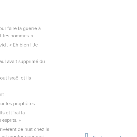
ur faire la guerre à
et tes hommes. »
id : « Eh bien ! Je
 Saül avait supprimé du
ut Israël et ils
nt.
 par les prophètes.
 et j'irai la
 esprits. »
rivèrent de nuit chez la
isant monter pour moi