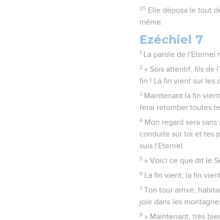
25
Elle déposa le tout de
même.
Ezéchiel 7
1
La parole de l'Eternel
2
« Sois attentif, fils de
fin ! La fin vient sur le
3
Maintenant la fin vient
ferai retomber toutes t
4
Mon regard sera sans p
conduite sur toi et tes
suis l'Eternel.
5
» Voici ce que dit le S
6
La fin vient, la fin vien
7
Ton tour arrive, habita
joie dans les montagnes
8
» Maintenant, très bie