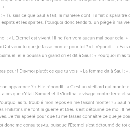
. »
 « Tu sais ce que Saül a fait, la manière dont il a fait disparaîtr
 esprits et les spirites. Pourquoi donc tends-tu un piège à ma vi
rnel : « L'Eternel est vivant ! Il ne t'arrivera aucun mal pour cela. »
Qui veux-tu que je fasse monter pour toi ? » Il répondit : « Fai
Samuel, elle poussa un grand cri et dit à Saül : « Pourquoi m'as-
ie pas peur ! Dis-moi plutôt ce que tu vois. » La femme dit à Saül :
est son apparence ? » Elle répondit : « C'est un vieillard qui monte 
alors que c'était Samuel et il s'inclina le visage contre terre et s
 Pourquoi as-tu troublé mon repos en me faisant monter ? » Saül r
s Philistins me font la guerre et Dieu s'est détourné de moi. Il n
es. Je t'ai appelé pour que tu me fasses connaître ce que je dois 
oi donc me consultes-tu, puisque l'Eternel s'est détourné de toi e