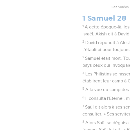
Ces vidéos 
1 Samuel 28
1
A cette époque-là, les
Israël. Akish dit à Dav
2
David répondit à Akish 
t’établirai pour toujou
3
Samuel était mort. Tout
pays ceux qui invoquaien
4
Les Philistins se rass
établirent leur camp à 
5
A la vue du camp des 
6
Il consulta l'Eternel, 
7
Saül dit alors à ses se
consulter. » Ses servite
8
Alors Saül se déguisa 
femme. Saül lui dit : «