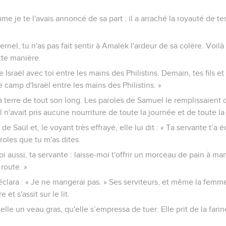
mme je te l'avais annoncé de sa part : il a arraché la royauté de t
ternel, tu n'as pas fait sentir à Amalek l'ardeur de sa colère. Voilà
tte manière.
 Israël avec toi entre les mains des Philistins. Demain, tes fils et
le camp d'Israël entre les mains des Philistins. »
 terre de tout son long. Les paroles de Samuel le remplissaient d
l n'avait pris aucune nourriture de toute la journée et de toute la 
 Saül et, le voyant très effrayé, elle lui dit : « Ta servante t’a 
roles que tu m'as dites.
i aussi, ta servante : laisse-moi t'offrir un morceau de pain à man
route. »
éclara : « Je ne mangerai pas. » Ses serviteurs, et même la femme, 
 et s'assit sur le lit.
le un veau gras, qu'elle s’empressa de tuer. Elle prit de la farine, 