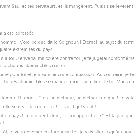
vant Saül et ses serviteurs, et ils mangèrent. Puis ils se levèrent 
 m’a été adressée :
 l’homme ! Voici ce que dit le Seigneur, l'Eternel, au sujet du territo
s quatre extrémités du pays !
 sur toi. J'enverrai ma colère contre toi, je te jugerai conforméme
es pratiques abominables sur toi.
itié pour toi et je n'aurai aucune compassion. Au contraire, je fe
 pratiques abominables se manifesteront au milieu de toi. Vous re
eigneur, l'Eternel : C’est un malheur, un malheur unique ! Le voici
t, elle se réveille contre toi ! La voici qui vient !
nt du pays ! Le moment vient, le jour approche ! C’est la panique, 
 !
ntôt, je vais déverser ma fureur sur toi, je vais aller jusqu’au bou