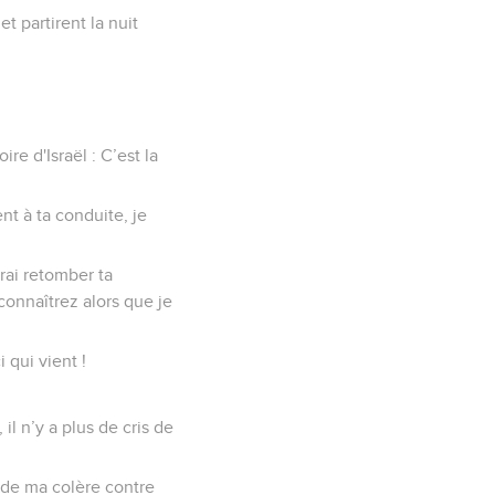
et partirent la nuit
ire d'Israël : C’est la
nt à ta conduite, je
rai retomber ta
connaîtrez alors que je
 qui vient !
il n’y a plus de cris de
t de ma colère contre