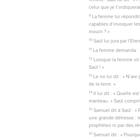
celui que je t’indiquerai
9
La femme lui répondit :
capables d’invoquer les
mourir ? »
10
Saül lui jura par l'Ete
11
La femme demanda : « 
12
Lorsque la femme vit 
Saül ! »
13
Le roi lui dit : « N’a
de la terre. »
14
Il lui dit : « Quelle 
manteau. » Saül comprit 
15
Samuel dit à Saül : «
une grande détresse : le
prophètes ni par des rêv
16
Samuel dit : « Pourqu