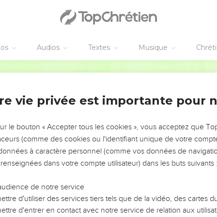
éos
Audios
Textes
Musique
Chrét
re vie privée est importante pour 
NEMENT DE L’ANNÉE !
ÉVITER LES VOTRES ?
sur le bouton « Accepter tous les cookies », vous acceptez que T
traceurs (comme des cookies ou l'identifiant unique de votre compte 
tes, leur impact, leur foi ou leur vision. Mais on voit
s données à caractère personnel (comme vos données de navigatio
fficiles qu'ils ont traversés, alors même que ce sont
 renseignées dans votre compte utilisateur) dans les buts suivants 
audience de notre service
s, et responsables reviennent sur les erreurs
 avancer avec plus de sagesse afin que leurs erreurs
ttre d'utiliser des services tiers tels que de la vidéo, des cartes
un ministère, une équipe, un groupe ou une famille,
ttre d'entrer en contact avec notre service de relation aux utilisat