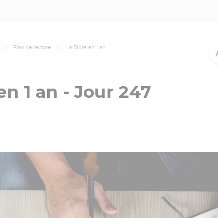
Plan de lecture
La Bible en 1 an
en 1 an - Jour 247