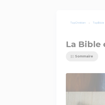
TopChrétien
TopBible
La Bible 
Sommaire