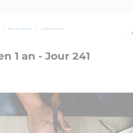
Plan de lecture
La Bible en 1 an
en 1 an - Jour 241