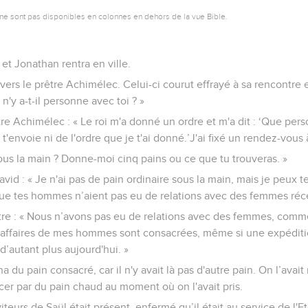
ne sont pas disponibles en colonnes en dehors de la vue Bible.
, et Jonathan rentra en ville.
vers le prêtre Achimélec. Celui-ci courut effrayé à sa rencontre 
 n'y a-t-il personne avec toi ? »
re Achimélec : « Le roi m'a donné un ordre et m'a dit : ‘Que per
je t'envoie ni de l'ordre que je t'ai donné.’J'ai fixé un rendez-vo
ous la main ? Donne-moi cinq pains ou ce que tu trouveras. »
avid : « Je n'ai pas de pain ordinaire sous la main, mais je peux 
que tes hommes n’aient pas eu de relations avec des femmes ré
tre : « Nous n’avons pas eu de relations avec des femmes, comm
affaires de mes hommes sont consacrées, même si une expéditi
 d’autant plus aujourd'hui. »
na du pain consacré, car il n'y avait là pas d'autre pain. On l’avait
acer par du pain chaud au moment où on l'avait pris.
iteurs de Saül était présent, enfermé qu’il était au service de l'Et