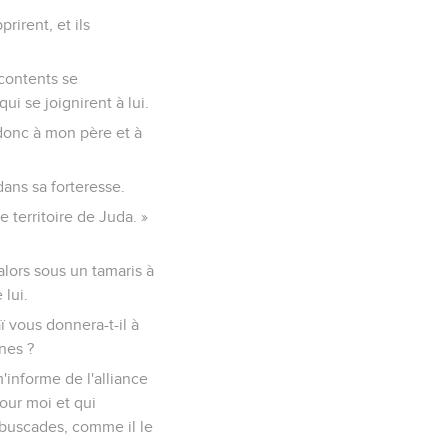
rirent, et ils
écontents se
ui se joignirent à lui.
 donc à mon père et à
dans sa forteresse.
e territoire de Juda. »
alors sous un tamaris à
 lui.
aï vous donnera-t-il à
nes ?
'informe de l'alliance
pour moi et qui
mbuscades, comme il le