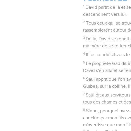
1
David partit de là et se
descendirent vers lui.
2
Tous ceux qui se trou
rassemblèrent autour de 
3
De là, David se rendit
ma mère de se retirer c
4
Il les conduisit vers l
5
Le prophète Gad dit à D
David s'en alla et se re
6
Saül apprit que l'on a
Guibea, sur la colline. I
7
Saül dit aux serviteurs
tous des champs et des 
8
Sinon, pourquoi avez-v
conclue par mon fils ave
m'avertisse que mon fil