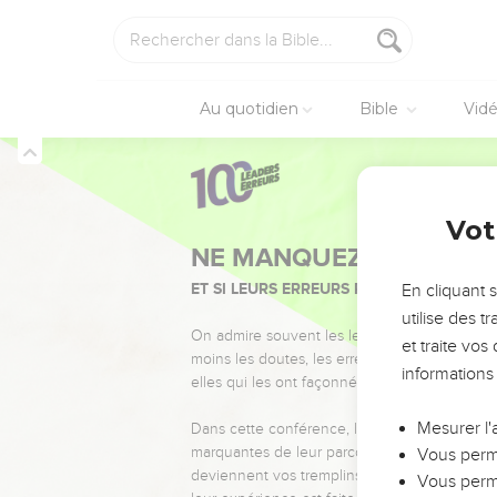
Au quotidien
Bible
Vid
Vot
NE MANQUEZ PAS L’ÉVÉ
ET SI LEURS ERREURS POUVAIENT VOUS 
En cliquant 
utilise des 
On admire souvent les leaders pour leurs réussi
et traite vo
moins les doutes, les erreurs et les saisons di
informations
elles qui les ont façonnés.
Mesurer l'
Dans cette conférence, leaders, entrepreneur
marquantes de leur parcours et les clés pour
Vous perme
deviennent vos tremplins. Que vous guidiez 
Vous perme