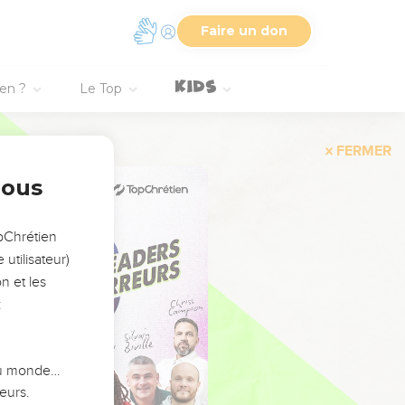
Faire un don
ien ?
Le Top
FERMER
nous
opChrétien
utilisateur)
n et les
:
 du monde…
eurs.