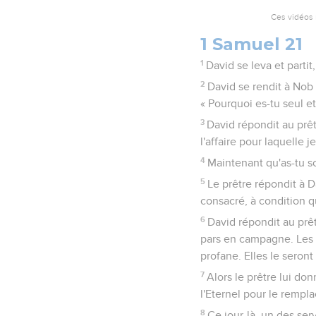
Ces vidéos 
1 Samuel 21
1
David se leva et partit
2
David se rendit à Nob 
« Pourquoi es-tu seul et
3
David répondit au prêt
l'affaire pour laquelle 
4
Maintenant qu'as-tu s
5
Le prêtre répondit à D
consacré, à condition 
6
David répondit au prê
pars en campagne. Les 
profane. Elles le seront
7
Alors le prêtre lui don
l'Eternel pour le rempl
8
Ce jour-là, un des serv