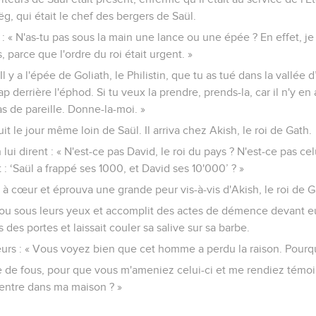
 qui était le chef des bergers de Saül.
: « N'as-tu pas sous la main une lance ou une épée ? En effet, je 
parce que l'ordre du roi était urgent. »
Il y a l'épée de Goliath, le Philistin, que tu as tué dans la vallée d’
derrière l'éphod. Si tu veux la prendre, prends-la, car il n'y en a
pas de pareille. Donne-la-moi. »
uit le jour même loin de Saül. Il arriva chez Akish, le roi de Gath.
 lui dirent : « N'est-ce pas David, le roi du pays ? N'est-ce pas ce
 : ‘Saül a frappé ses 1000, et David ses 10'000’ ? »
s à cœur et éprouva une grande peur vis-à-vis d'Akish, le roi de G
e fou sous leurs yeux et accomplit des actes de démence devant eux
 des portes et laissait couler sa salive sur sa barbe.
iteurs : « Vous voyez bien que cet homme a perdu la raison. Pour
 de fous, pour que vous m'ameniez celui-ci et me rendiez témoi
 entre dans ma maison ? »