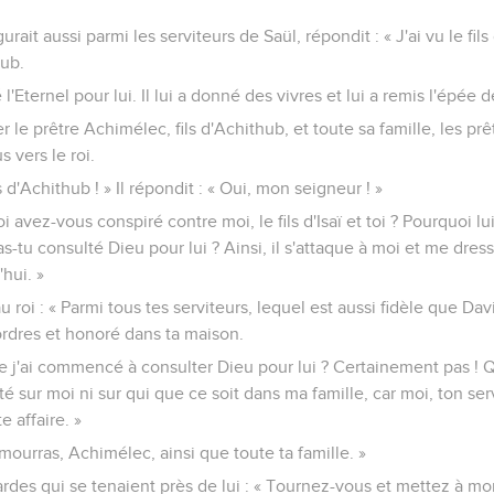
urait aussi parmi les serviteurs de Saül, répondit : « J'ai vu le fils
hub.
'Eternel pour lui. Il lui a donné des vivres et lui a remis l'épée de 
 le prêtre Achimélec, fils d'Achithub, et toute sa famille, les prê
s vers le roi.
ls d'Achithub ! » Il répondit : « Oui, mon seigneur ! »
uoi avez-vous conspiré contre moi, le fils d'Isaï et toi ? Pourquoi l
s-tu consulté Dieu pour lui ? Ainsi, il s'attaque à moi et me dr
'hui. »
roi : « Parmi tous tes serviteurs, lequel est aussi fidèle que Davi
 ordres et honoré dans ta maison.
e j'ai commencé à consulter Dieu pour lui ? Certainement pas ! Q
é sur moi ni sur qui que ce soit dans ma famille, car moi, ton serv
 affaire. »
 mourras, Achimélec, ainsi que toute ta famille. »
ardes qui se tenaient près de lui : « Tournez-vous et mettez à mor