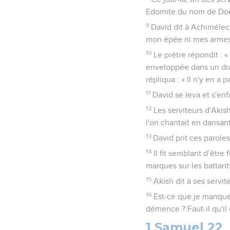
Edomite du nom de Doëg,
9
David dit à Achimélec 
mon épée ni mes armes, 
10
Le prêtre répondit : « 
enveloppée dans un drap 
répliqua : « Il n'y en a 
11
David se leva et s'enf
12
Les serviteurs d'Akish
l'on chantait en dansant
13
David prit ces parole
14
Il fit semblant d’êtr
marques sur les battants
15
Akish dit à ses serv
16
Est-ce que je manque
démence ? Faut-il qu'il
1 Samuel 22