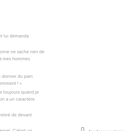
et lui demanda :
sonne ne sache rien de
us à mes hommes.
te donner du pain
cemment ! »
e toujours quand je
on a un caractère
 retiré de devant
ernel. C'était un