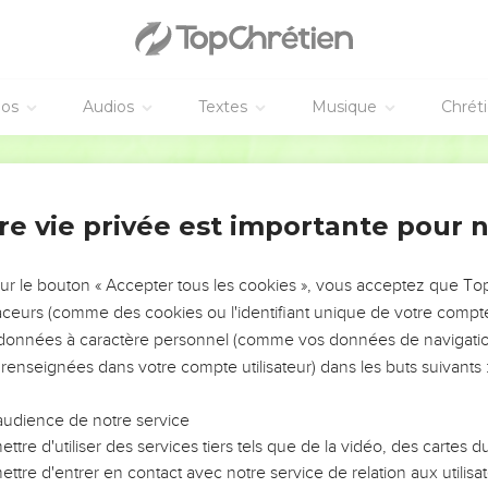
éos
Audios
Textes
Musique
Chrét
re vie privée est importante pour 
NEMENT DE L’ANNÉE !
ÉVITER LES VOTRES ?
sur le bouton « Accepter tous les cookies », vous acceptez que T
traceurs (comme des cookies ou l'identifiant unique de votre compte 
tes, leur impact, leur foi ou leur vision. Mais on voit
s données à caractère personnel (comme vos données de navigatio
fficiles qu'ils ont traversés, alors même que ce sont
 renseignées dans votre compte utilisateur) dans les buts suivants 
audience de notre service
s, et responsables reviennent sur les erreurs
 avancer avec plus de sagesse afin que leurs erreurs
ttre d'utiliser des services tiers tels que de la vidéo, des cartes
un ministère, une équipe, un groupe ou une famille,
ttre d'entrer en contact avec notre service de relation aux utilisat