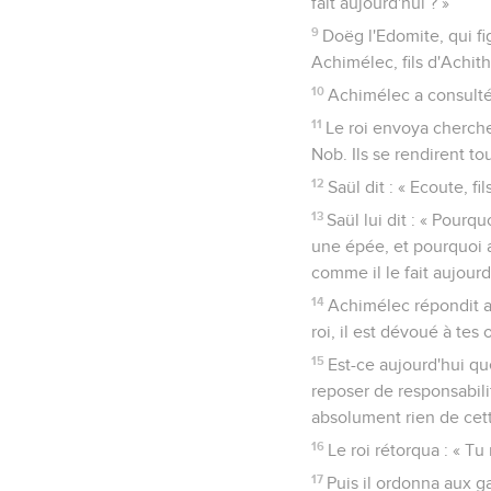
fait aujourd'hui ? »
9
Doëg l'Edomite, qui fig
Achimélec, fils d'Achit
10
Achimélec a consulté l
11
Le roi envoya chercher
Nob. Ils se rendirent tou
12
Saül dit : « Ecoute, fi
13
Saül lui dit : « Pourq
une épée, et pourquoi a
comme il le fait aujourd
14
Achimélec répondit au 
roi, il est dévoué à tes
15
Est-ce aujourd'hui qu
reposer de responsabilit
absolument rien de cette
16
Le roi rétorqua : « Tu
17
Puis il ordonna aux g