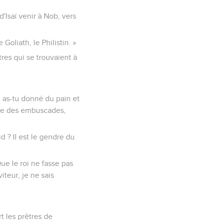
 d'Isaï venir à Nob, vers
Goliath, le Philistin. »
tres qui se trouvaient à
ui as-tu donné du pain et
esse des embuscades,
d ? Il est le gendre du
ue le roi ne fasse pas
iteur, je ne sais
t les prêtres de