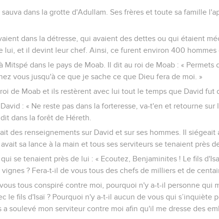
 sauva dans la grotte d'Adullam. Ses frères et toute sa famille l'app
vaient dans la détresse, qui avaient des dettes ou qui étaient m
lui, et il devint leur chef. Ainsi, ce furent environ 400 hommes q
 à Mitspé dans le pays de Moab. Il dit au roi de Moab : « Permets
hez vous jusqu'à ce que je sache ce que Dieu fera de moi. »
e roi de Moab et ils restèrent avec lui tout le temps que David fut 
avid : « Ne reste pas dans la forteresse, va-t'en et retourne sur l
ndit dans la forêt de Héreth.
vait des renseignements sur David et sur ses hommes. Il siégeait 
l avait sa lance à la main et tous ses serviteurs se tenaient près de
 qui se tenaient près de lui : « Ecoutez, Benjaminites ! Le fils d'Is
vignes ? Fera-t-il de vous tous des chefs de milliers et de centai
ous tous conspiré contre moi, pourquoi n'y a-t-il personne qui m
c le fils d'Isaï ? Pourquoi n'y a-t-il aucun de vous qui s’inquiète 
s a soulevé mon serviteur contre moi afin qu'il me dresse des e