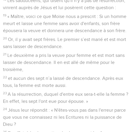
Les sadducéens, qui disent qu'il n'y a pas de résurrection,
vinrent auprès de Jésus et lui posèrent cette question :
19
« Maître, voici ce que Moïse nous a prescrit : Si un homme
meurt et laisse une femme sans avoir d'enfants, son frère
épousera la veuve et donnera une descendance à son frère.
20
Or, il y avait sept frères. Le premier s’est marié et est mort
sans laisser de descendance.
21
Le deuxième a pris la veuve pour femme et est mort sans
laisser de descendance. Il en est allé de même pour le
troisième,
22
et aucun des sept n’a laissé de descendance. Après eux
tous, la femme est morte aussi.
23
A la résurrection, duquel d'entre eux sera-t-elle la femme ?
En effet, les sept l'ont eue pour épouse. »
24
Jésus leur répondit : « N'êtes-vous pas dans l'erreur parce
que vous ne connaissez ni les Ecritures ni la puissance de
Dieu ?
25