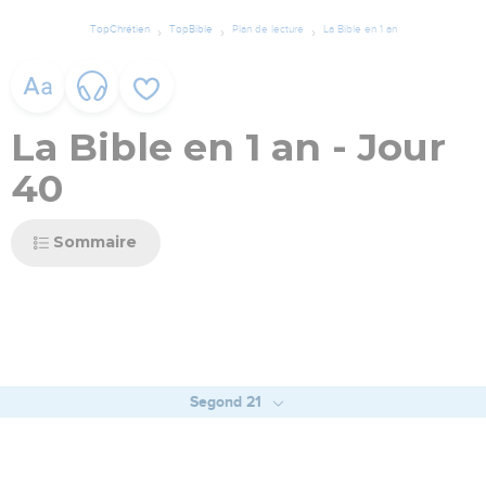
TopChrétien
TopBible
Plan de lecture
La Bible en 1 an
La Bible en 1 an - Jour
40
Sommaire
Segond 21