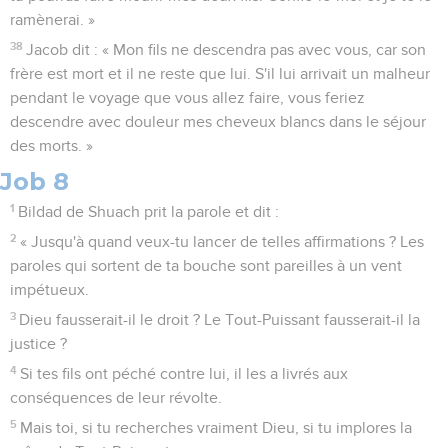
ramènerai. »
38
Jacob dit : « Mon fils ne descendra pas avec vous, car son
frère est mort et il ne reste que lui. S'il lui arrivait un malheur
pendant le voyage que vous allez faire, vous feriez
descendre avec douleur mes cheveux blancs dans le séjour
des morts. »
Job 8
1
Bildad de Shuach prit la parole et dit :
2
« Jusqu'à quand veux-tu lancer de telles affirmations ? Les
paroles qui sortent de ta bouche sont pareilles à un vent
impétueux.
3
Dieu fausserait-il le droit ? Le Tout-Puissant fausserait-il la
justice ?
4
Si tes fils ont péché contre lui, il les a livrés aux
conséquences de leur révolte.
5
Mais toi, si tu recherches vraiment Dieu, si tu implores la