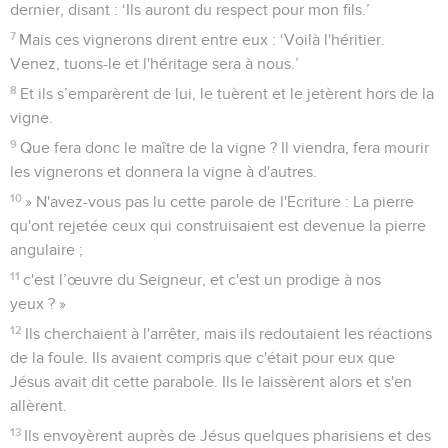
dernier, disant : ‘Ils auront du respect pour mon fils.’
7
Mais ces vignerons dirent entre eux : ‘Voilà l'héritier.
Venez, tuons-le et l'héritage sera à nous.’
8
Et ils s’emparèrent de lui, le tuèrent et le jetèrent hors de la
vigne.
9
Que fera donc le maître de la vigne ? Il viendra, fera mourir
les vignerons et donnera la vigne à d'autres.
10
» N'avez-vous pas lu cette parole de l'Ecriture : La pierre
qu'ont rejetée ceux qui construisaient est devenue la pierre
angulaire ;
11
c'est l’œuvre du Seigneur, et c'est un prodige à nos
yeux ? »
12
Ils cherchaient à l'arrêter, mais ils redoutaient les réactions
de la foule. Ils avaient compris que c'était pour eux que
Jésus avait dit cette parabole. Ils le laissèrent alors et s'en
allèrent.
13
Ils envoyèrent auprès de Jésus quelques pharisiens et des