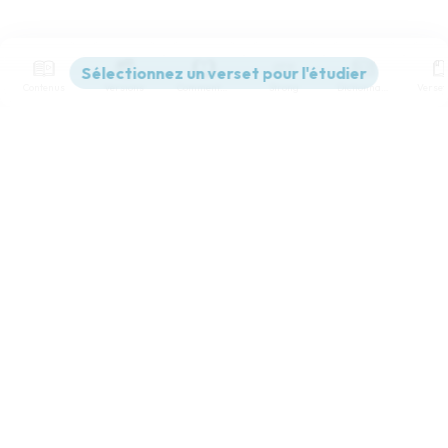
Contenus
Versions
Commentaires
Strong
Dictionnaire
Paramètres de lecture
Afficher les numéros de versets
Mode dyslexique
Désactivé
Simple
Coul
eur
Police d'écriture
Serif
Sans-serif