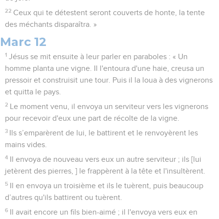
22
Ceux qui te détestent seront couverts de honte, la tente
des méchants disparaîtra. »
Marc 12
1
Jésus se mit ensuite à leur parler en paraboles : « Un
homme planta une vigne. Il l'entoura d'une haie, creusa un
pressoir et construisit une tour. Puis il la loua à des vignerons
et quitta le pays.
2
Le moment venu, il envoya un serviteur vers les vignerons
pour recevoir d'eux une part de récolte de la vigne.
3
Ils s’emparèrent de lui, le battirent et le renvoyèrent les
mains vides.
4
Il envoya de nouveau vers eux un autre serviteur ; ils [lui
jetèrent des pierres, ] le frappèrent à la tête et l'insultèrent.
5
Il en envoya un troisième et ils le tuèrent, puis beaucoup
d’autres qu'ils battirent ou tuèrent.
6
Il avait encore un fils bien-aimé ; il l'envoya vers eux en