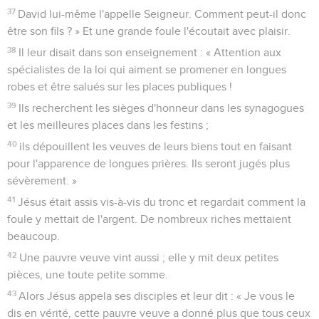
37
David lui-même l'appelle Seigneur. Comment peut-il donc
être son fils ? » Et une grande foule l'écoutait avec plaisir.
38
Il leur disait dans son enseignement : « Attention aux
spécialistes de la loi qui aiment se promener en longues
robes et être salués sur les places publiques !
39
Ils recherchent les sièges d'honneur dans les synagogues
et les meilleures places dans les festins ;
40
ils dépouillent les veuves de leurs biens tout en faisant
pour l'apparence de longues prières. Ils seront jugés plus
sévèrement. »
41
Jésus était assis vis-à-vis du tronc et regardait comment la
foule y mettait de l'argent. De nombreux riches mettaient
beaucoup.
42
Une pauvre veuve vint aussi ; elle y mit deux petites
pièces, une toute petite somme.
43
Alors Jésus appela ses disciples et leur dit : « Je vous le
dis en vérité, cette pauvre veuve a donné plus que tous ceux