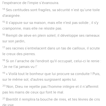
l'espérance de l'impie s’évanouira.
14
Ses certitudes sont fragiles, sa sécurité n’est qu’une toile
d'araignée.
15
Il s'appuie sur sa maison, mais elle n'est pas solide ; il s'y
cramponne, mais elle ne résiste pas.
16
Rempli de sève en plein soleil, il développe ses rameaux
sur son jardin,
17
ses racines s’entrelacent dans un tas de cailloux, il scrute
le creux des pierres.
18
Si on l’arrache de l'endroit qu'il occupait, celui-ci le renie :
‘Je ne t'ai jamais vu !’
19
» Voilà tout le bonheur que lui procure sa conduite ! Puis,
sur le même sol, d'autres surgissent après lui.
20
Non, Dieu ne rejette pas l'homme intègre et il n’affermit
pas les mains de ceux qui font le mal.
21
Bientôt il remplira ta bouche de rires, et tes lèvres de cris
de joie.