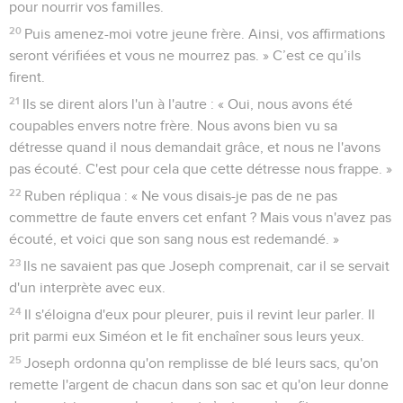
pour nourrir vos familles.
20
Puis amenez-moi votre jeune frère. Ainsi, vos affirmations
seront vérifiées et vous ne mourrez pas. » C’est ce qu’ils
firent.
21
Ils se dirent alors l'un à l'autre : « Oui, nous avons été
coupables envers notre frère. Nous avons bien vu sa
détresse quand il nous demandait grâce, et nous ne l'avons
pas écouté. C'est pour cela que cette détresse nous frappe. »
22
Ruben répliqua : « Ne vous disais-je pas de ne pas
commettre de faute envers cet enfant ? Mais vous n'avez pas
écouté, et voici que son sang nous est redemandé. »
23
Ils ne savaient pas que Joseph comprenait, car il se servait
d'un interprète avec eux.
24
Il s'éloigna d'eux pour pleurer, puis il revint leur parler. Il
prit parmi eux Siméon et le fit enchaîner sous leurs yeux.
25
Joseph ordonna qu'on remplisse de blé leurs sacs, qu'on
remette l'argent de chacun dans son sac et qu'on leur donne