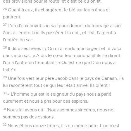
des provisions pour la route, et c’est ce qu’on fit.
26
Quant à eux, ils chargèrent le blé sur leurs ânes et
partirent.
27
L'un d'eux ouvrit son sac pour donner du fourrage à son
âne, à l'endroit où ils passèrent la nuit, et il vit l'argent à
l'entrée du sac.
28
Il dit à ses frères : « On m’a rendu mon argent et le voici
dans mon sac. » Alors le cœur leur manqua et ils se dirent
l'un à l'autre en tremblant : « Qu'est-ce que Dieu nous a
fait ? »
29
Une fois vers leur père Jacob dans le pays de Canaan, ils
lui racontèrent tout ce qui leur était arrivé. Ils dirent :
30
« L'homme qui est le seigneur du pays nous a parlé
durement et nous a pris pour des espions.
31
Nous lui avons dit : ‘Nous sommes sincères, nous ne
sommes pas des espions.
32
Nous étions douze frères, fils du même père. L'un n'est