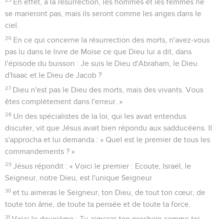
En effet, à la résurrection, les hommes et les femmes ne
se marieront pas, mais ils seront comme les anges dans le
ciel.
26
En ce qui concerne la résurrection des morts, n'avez-vous
pas lu dans le livre de Moïse ce que Dieu lui a dit, dans
l'épisode du buisson : Je suis le Dieu d'Abraham, le Dieu
d'Isaac et le Dieu de Jacob ?
27
Dieu n'est pas le Dieu des morts, mais des vivants. Vous
êtes complètement dans l'erreur. »
28
Un des spécialistes de la loi, qui les avait entendus
discuter, vit que Jésus avait bien répondu aux sadducéens. Il
s'approcha et lui demanda : « Quel est le premier de tous les
commandements ? »
29
Jésus répondit : « Voici le premier : Ecoute, Israël, le
Seigneur, notre Dieu, est l'unique Seigneur
30
et tu aimeras le Seigneur, ton Dieu, de tout ton cœur, de
toute ton âme, de toute ta pensée et de toute ta force.
31
Voici le deuxième : Tu aimeras ton prochain comme toi-