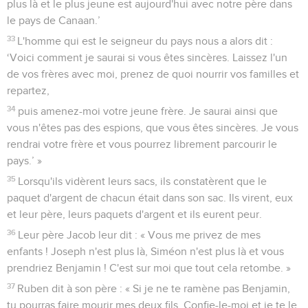
plus là et le plus jeune est aujourd'hui avec notre père dans
le pays de Canaan.’
33
L'homme qui est le seigneur du pays nous a alors dit :
‘Voici comment je saurai si vous êtes sincères. Laissez l'un
de vos frères avec moi, prenez de quoi nourrir vos familles et
repartez,
34
puis amenez-moi votre jeune frère. Je saurai ainsi que
vous n'êtes pas des espions, que vous êtes sincères. Je vous
rendrai votre frère et vous pourrez librement parcourir le
pays.’ »
35
Lorsqu'ils vidèrent leurs sacs, ils constatèrent que le
paquet d'argent de chacun était dans son sac. Ils virent, eux
et leur père, leurs paquets d'argent et ils eurent peur.
36
Leur père Jacob leur dit : « Vous me privez de mes
enfants ! Joseph n'est plus là, Siméon n'est plus là et vous
prendriez Benjamin ! C'est sur moi que tout cela retombe. »
37
Ruben dit à son père : « Si je ne te ramène pas Benjamin,
tu pourras faire mourir mes deux fils. Confie-le-moi et je te le