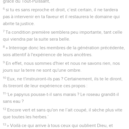
grâce du Tout-Puissant,
6
si tu es sans reproche et droit, c’est certain, il ne tardera
pas à intervenir en ta faveur et il restaurera le domaine qui
abrite ta justice.
7
Ta condition première semblera peu importante, tant celle
qui viendra par la suite sera belle.
8
» Interroge donc les membres de la génération précédente,
sois attentif à l'expérience de leurs ancêtres.
9
En effet, nous sommes d'hier et nous ne savons rien, nos
jours sur la terre ne sont qu'une ombre.
10
Eux, ne t'instruiront-ils pas ? Certainement, ils te le diront,
ils tireront de leur expérience ces propos :
11
‘Le papyrus pousse-t-il sans marais ? Le roseau grandit-il
sans eau ?
12
Encore vert et sans qu'on ne l’ait coupé, il sèche plus vite
que toutes les herbes.’
13
» Voilà ce qui arrive à tous ceux qui oublient Dieu, et