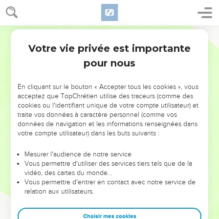
Votre vie privée est importante
pour nous
NE MANQUEZ PAS L’ÉVÉNEMENT
En cliquant sur le bouton « Accepter tous les cookies », vous
DE L’ANNÉE !
acceptez que TopChrétien utilise des traceurs (comme des
cookies ou l'identifiant unique de votre compte utilisateur) et
ET SI LEURS ERREURS POUVAIENT VOUS ÉVITER LES
traite vos données à caractère personnel (comme vos
VOTRES ?
données de navigation et les informations renseignées dans
votre compte utilisateur) dans les buts suivants :
On admire souvent les leaders pour leurs réussites, leur impact,
leur foi ou leur vision. Mais on voit moins les doutes, les erreurs
Mesurer l'audience de notre service
Vous permettre d'utiliser des services tiers tels que de la
et les saisons difficiles qu'ils ont traversés, alors même que ce
vidéo, des cartes du monde…
sont elles qui les ont façonnés.
Vous permettre d'entrer en contact avec notre service de
relation aux utilisateurs.
Dans cette conférence, leaders, entrepreneurs, et responsables
reviennent sur les erreurs marquantes de leur parcours et les
clés pour avancer avec plus de sagesse afin que leurs erreurs
Choisir mes cookies