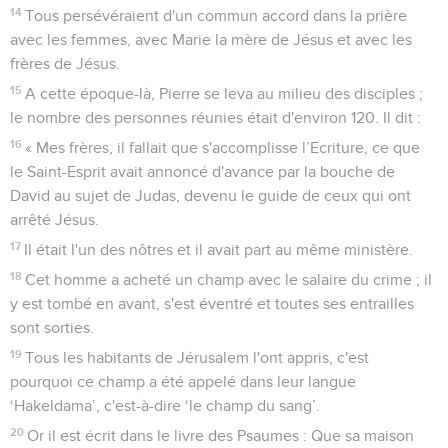
14
Tous persévéraient d'un commun accord dans la prière
avec les femmes, avec Marie la mère de Jésus et avec les
frères de Jésus.
15
A cette époque-là, Pierre se leva au milieu des disciples ;
le nombre des personnes réunies était d'environ 120. Il dit :
16
« Mes frères, il fallait que s'accomplisse l’Ecriture, ce que
le Saint-Esprit avait annoncé d'avance par la bouche de
David au sujet de Judas, devenu le guide de ceux qui ont
arrêté Jésus.
17
Il était l'un des nôtres et il avait part au même ministère.
18
Cet homme a acheté un champ avec le salaire du crime ; il
y est tombé en avant, s'est éventré et toutes ses entrailles
sont sorties.
19
Tous les habitants de Jérusalem l'ont appris, c'est
pourquoi ce champ a été appelé dans leur langue
‘Hakeldama’, c'est-à-dire ‘le champ du sang’.
20
Or il est écrit dans le livre des Psaumes : Que sa maison