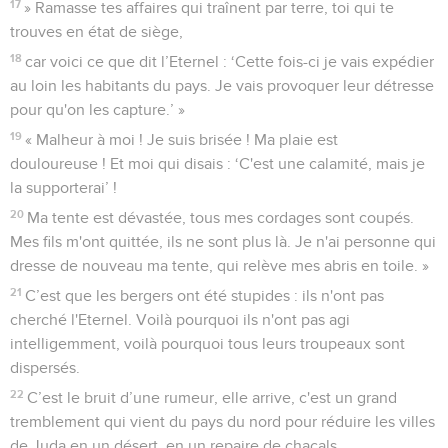
17
» Ramasse tes affaires qui traînent par terre, toi qui te
trouves en état de siège,
18
car voici ce que dit l’Eternel : ‘Cette fois-ci je vais expédier
au loin les habitants du pays. Je vais provoquer leur détresse
pour qu'on les capture.’ »
19
« Malheur à moi ! Je suis brisée ! Ma plaie est
douloureuse ! Et moi qui disais : ‘C'est une calamité, mais je
la supporterai’ !
20
Ma tente est dévastée, tous mes cordages sont coupés.
Mes fils m'ont quittée, ils ne sont plus là. Je n'ai personne qui
dresse de nouveau ma tente, qui relève mes abris en toile. »
21
C’est que les bergers ont été stupides : ils n'ont pas
cherché l'Eternel. Voilà pourquoi ils n'ont pas agi
intelligemment, voilà pourquoi tous leurs troupeaux sont
dispersés.
22
C’est le bruit d’une rumeur, elle arrive, c'est un grand
tremblement qui vient du pays du nord pour réduire les villes
de Juda en un désert, en un repaire de chacals.