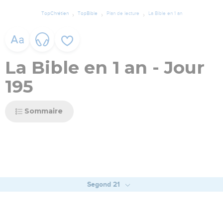
TopChrétien
TopBible
Plan de lecture
La Bible en 1 an
La Bible en 1 an - Jour
195
Sommaire
Segond 21