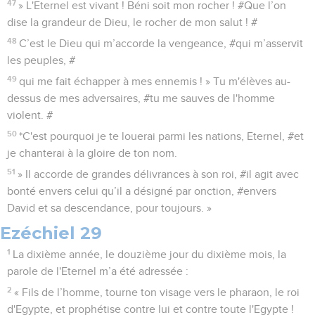
47
» L'Eternel est vivant ! Béni soit mon rocher ! #Que l’on
dise la grandeur de Dieu, le rocher de mon salut ! #
48
C’est le Dieu qui m’accorde la vengeance, #qui m’asservit
les peuples, #
49
qui me fait échapper à mes ennemis ! » Tu m'élèves au-
dessus de mes adversaires, #tu me sauves de l'homme
violent. #
50
*C'est pourquoi je te louerai parmi les nations, Eternel, #et
je chanterai à la gloire de ton nom.
51
» Il accorde de grandes délivrances à son roi, #il agit avec
bonté envers celui qu’il a désigné par onction, #envers
David et sa descendance, pour toujours. »
Ezéchiel 29
1
La dixième année, le douzième jour du dixième mois, la
parole de l'Eternel m’a été adressée :
2
« Fils de l’homme, tourne ton visage vers le pharaon, le roi
d'Egypte, et prophétise contre lui et contre toute l'Egypte !