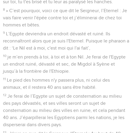
sur toi, tu t'es brisé et tu leur as paralysé les hanches.
8
» C’est pourquoi, voici ce que dit le Seigneur, l’Eternel : Je
vais faire venir l'épée contre toi et j’éliminerai de chez toi
hommes et bêtes.
9
L’Egypte deviendra un endroit dévasté et ruiné. Ils
reconnaîtront alors que je suis l'Eternel. Puisque le pharaon a
dit : ‘Le Nil est à moi, c'est moi qui l'ai fait’,
10
je m’en prends à toi, à toi et à ton Nil. Je ferai de l'Egypte
un endroit ruiné, dévasté et sec, de Migdol à Syène et
jusqu’à la frontière de l'Ethiopie.
11
Le pied des hommes n'y passera plus, ni celui des
animaux, et il restera 40 ans sans être habité.
12
Je ferai de l’Egypte un sujet de consternation au milieu
des pays dévastés, et ses villes seront un sujet de
consternation au milieu des villes en ruine, et cela pendant
40 ans. J’éparpillerai les Egyptiens parmi les nations, je les
disperserai dans divers pays.
13