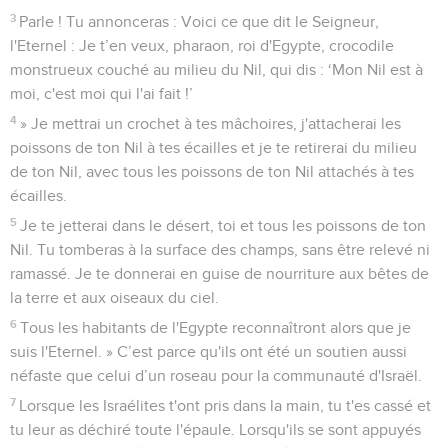
3
Parle ! Tu annonceras : Voici ce que dit le Seigneur,
l'Eternel : Je t’en veux, pharaon, roi d'Egypte, crocodile
monstrueux couché au milieu du Nil, qui dis : ‘Mon Nil est à
moi, c'est moi qui l'ai fait !’
4
» Je mettrai un crochet à tes mâchoires, j'attacherai les
poissons de ton Nil à tes écailles et je te retirerai du milieu
de ton Nil, avec tous les poissons de ton Nil attachés à tes
écailles.
5
Je te jetterai dans le désert, toi et tous les poissons de ton
Nil. Tu tomberas à la surface des champs, sans être relevé ni
ramassé. Je te donnerai en guise de nourriture aux bêtes de
la terre et aux oiseaux du ciel.
6
Tous les habitants de l'Egypte reconnaîtront alors que je
suis l'Eternel. » C’est parce qu'ils ont été un soutien aussi
néfaste que celui d’un roseau pour la communauté d'Israël.
7
Lorsque les Israélites t'ont pris dans la main, tu t'es cassé et
tu leur as déchiré toute l'épaule. Lorsqu'ils se sont appuyés