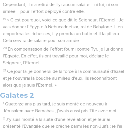
Cependant, il n'a retiré de Tyr aucun salaire – ni lui, ni son
armée – pour l’effort déployé contre elle.
19
» C’est pourquoi, voici ce que dit le Seigneur, l’Eternel : Je
vais donner l’Egypte à Nebucadnetsar, roi de Babylone. Il en
emportera les richesses, il y prendra un butin et il la pillera.
Cela servira de salaire pour son armée.
20
En compensation de l’effort fourni contre Tyr, je lui donne
l'Egypte. En effet, ils ont travaillé pour moi, déclare le
Seigneur, l'Eternel.
21
Ce jour-là, je donnerai de la force à la communauté d'Israël
et je t'ouvrirai la bouche au milieu d'eux. Ils reconnaîtront
alors que je suis l'Eternel. »
Galates 2
1
Quatorze ans plus tard, je suis monté de nouveau à
Jérusalem avec Barnabas ; j'avais aussi pris Tite avec moi.
2
J’y suis monté à la suite d'une révélation et je leur ai
présenté l'Evangile que je prêche parmi les non-Juifs ; je l'ai