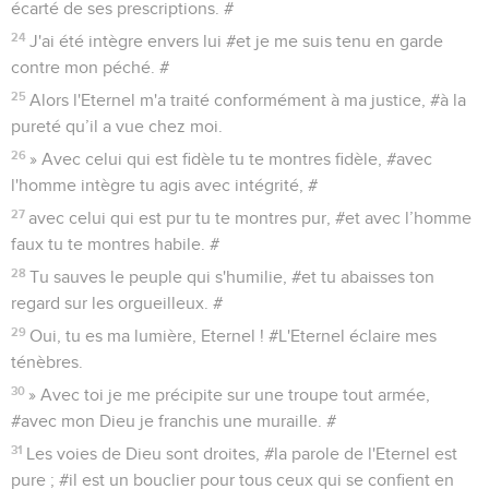
écarté de ses prescriptions. #
24
J'ai été intègre envers lui #et je me suis tenu en garde
contre mon péché. #
25
Alors l'Eternel m'a traité conformément à ma justice, #à la
pureté qu’il a vue chez moi.
26
» Avec celui qui est fidèle tu te montres fidèle, #avec
l'homme intègre tu agis avec intégrité, #
27
avec celui qui est pur tu te montres pur, #et avec l’homme
faux tu te montres habile. #
28
Tu sauves le peuple qui s'humilie, #et tu abaisses ton
regard sur les orgueilleux. #
29
Oui, tu es ma lumière, Eternel ! #L'Eternel éclaire mes
ténèbres.
30
» Avec toi je me précipite sur une troupe tout armée,
#avec mon Dieu je franchis une muraille. #
31
Les voies de Dieu sont droites, #la parole de l'Eternel est
pure ; #il est un bouclier pour tous ceux qui se confient en