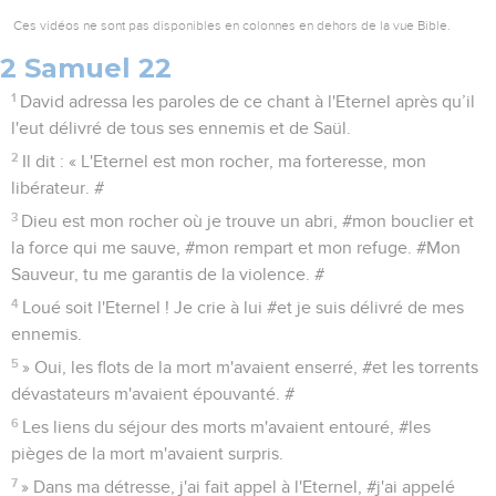
Ces vidéos ne sont pas disponibles en colonnes en dehors de la vue Bible.
2 Samuel 22
1
David adressa les paroles de ce chant à l'Eternel après qu’il
l'eut délivré de tous ses ennemis et de Saül.
2
Il dit : « L'Eternel est mon rocher, ma forteresse, mon
libérateur. #
3
Dieu est mon rocher où je trouve un abri, #mon bouclier et
la force qui me sauve, #mon rempart et mon refuge. #Mon
Sauveur, tu me garantis de la violence. #
4
Loué soit l'Eternel ! Je crie à lui #et je suis délivré de mes
ennemis.
5
» Oui, les flots de la mort m'avaient enserré, #et les torrents
dévastateurs m'avaient épouvanté. #
6
Les liens du séjour des morts m'avaient entouré, #les
pièges de la mort m'avaient surpris.
7
» Dans ma détresse, j'ai fait appel à l'Eternel, #j'ai appelé