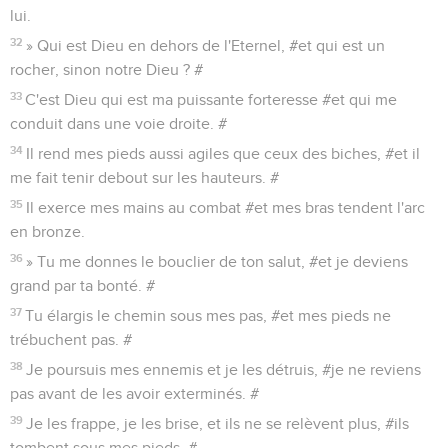
lui.
32
» Qui est Dieu en dehors de l'Eternel, #et qui est un
rocher, sinon notre Dieu ? #
33
C'est Dieu qui est ma puissante forteresse #et qui me
conduit dans une voie droite. #
34
Il rend mes pieds aussi agiles que ceux des biches, #et il
me fait tenir debout sur les hauteurs. #
35
Il exerce mes mains au combat #et mes bras tendent l'arc
en bronze.
36
» Tu me donnes le bouclier de ton salut, #et je deviens
grand par ta bonté. #
37
Tu élargis le chemin sous mes pas, #et mes pieds ne
trébuchent pas. #
38
Je poursuis mes ennemis et je les détruis, #je ne reviens
pas avant de les avoir exterminés. #
39
Je les frappe, je les brise, et ils ne se relèvent plus, #ils
tombent sous mes pieds. #