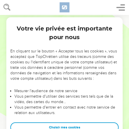
Votre vie privée est importante
pour nous
NE MANQUEZ PAS L’ÉVÉNEMENT
En cliquant sur le bouton « Accepter tous les cookies », vous
DE L’ANNÉE !
acceptez que TopChrétien utilise des traceurs (comme des
cookies ou l'identifiant unique de votre compte utilisateur) et
ET SI LEURS ERREURS POUVAIENT VOUS ÉVITER LES
traite vos données à caractère personnel (comme vos
VOTRES ?
données de navigation et les informations renseignées dans
votre compte utilisateur) dans les buts suivants :
On admire souvent les leaders pour leurs réussites, leur impact,
leur foi ou leur vision. Mais on voit moins les doutes, les erreurs
Mesurer l'audience de notre service
Vous permettre d'utiliser des services tiers tels que de la
et les saisons difficiles qu'ils ont traversés, alors même que ce
vidéo, des cartes du monde…
sont elles qui les ont façonnés.
Vous permettre d'entrer en contact avec notre service de
relation aux utilisateurs.
Dans cette conférence, leaders, entrepreneurs, et responsables
reviennent sur les erreurs marquantes de leur parcours et les
clés pour avancer avec plus de sagesse afin que leurs erreurs
Choisir mes cookies