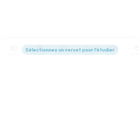
Contenus
Versions
Commentaires
Strong
Dictionnaire
Paramètres de lecture
Afficher les numéros de versets
Mode dyslexique
Désactivé
Simple
Coul
eur
Police d'écriture