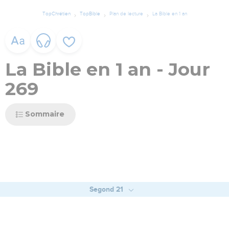
TopChrétien
TopBible
Plan de lecture
La Bible en 1 an
La Bible en 1 an - Jour
269
Sommaire
Segond 21