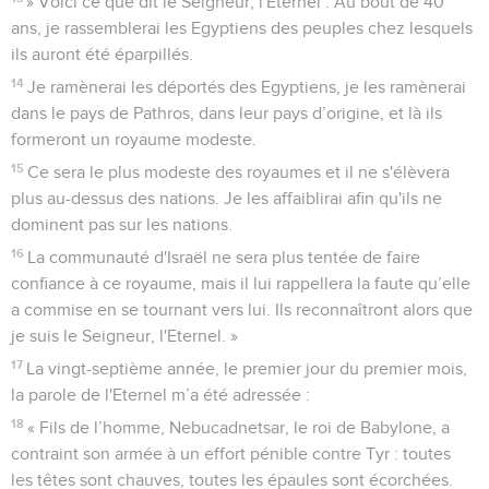
» Voici ce que dit le Seigneur, l'Eternel : Au bout de 40
ans, je rassemblerai les Egyptiens des peuples chez lesquels
ils auront été éparpillés.
14
Je ramènerai les déportés des Egyptiens, je les ramènerai
dans le pays de Pathros, dans leur pays d’origine, et là ils
formeront un royaume modeste.
15
Ce sera le plus modeste des royaumes et il ne s'élèvera
plus au-dessus des nations. Je les affaiblirai afin qu'ils ne
dominent pas sur les nations.
16
La communauté d'Israël ne sera plus tentée de faire
confiance à ce royaume, mais il lui rappellera la faute qu’elle
a commise en se tournant vers lui. Ils reconnaîtront alors que
je suis le Seigneur, l'Eternel. »
17
La vingt-septième année, le premier jour du premier mois,
la parole de l'Eternel m’a été adressée :
18
« Fils de l’homme, Nebucadnetsar, le roi de Babylone, a
contraint son armée à un effort pénible contre Tyr : toutes
les têtes sont chauves, toutes les épaules sont écorchées.