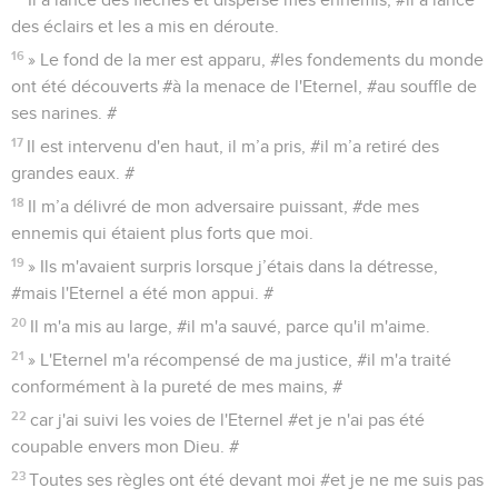
des éclairs et les a mis en déroute.
16
» Le fond de la mer est apparu, #les fondements du monde
ont été découverts #à la menace de l'Eternel, #au souffle de
ses narines. #
17
Il est intervenu d'en haut, il m’a pris, #il m’a retiré des
grandes eaux. #
18
Il m’a délivré de mon adversaire puissant, #de mes
ennemis qui étaient plus forts que moi.
19
» Ils m'avaient surpris lorsque j’étais dans la détresse,
#mais l'Eternel a été mon appui. #
20
Il m'a mis au large, #il m'a sauvé, parce qu'il m'aime.
21
» L'Eternel m'a récompensé de ma justice, #il m'a traité
conformément à la pureté de mes mains, #
22
car j'ai suivi les voies de l'Eternel #et je n'ai pas été
coupable envers mon Dieu. #
23
Toutes ses règles ont été devant moi #et je ne me suis pas