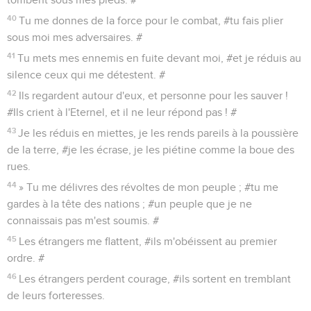
40
Tu me donnes de la force pour le combat, #tu fais plier
sous moi mes adversaires. #
41
Tu mets mes ennemis en fuite devant moi, #et je réduis au
silence ceux qui me détestent. #
42
Ils regardent autour d'eux, et personne pour les sauver !
#Ils crient à l'Eternel, et il ne leur répond pas ! #
43
Je les réduis en miettes, je les rends pareils à la poussière
de la terre, #je les écrase, je les piétine comme la boue des
rues.
44
» Tu me délivres des révoltes de mon peuple ; #tu me
gardes à la tête des nations ; #un peuple que je ne
connaissais pas m'est soumis. #
45
Les étrangers me flattent, #ils m'obéissent au premier
ordre. #
46
Les étrangers perdent courage, #ils sortent en tremblant
de leurs forteresses.