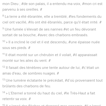
mon Dieu ; #de son palais, il a entendu ma voix, #mon cri est
parvenu à ses oreilles. #
8
La terre a été ébranlée, elle a tremblé, #les fondements du
ciel ont vacillé, #ils ont été ébranlés, parce qu'il était irrité. #
9
Une fumée s’élevait de ses narines #et un feu dévorant
sortait de sa bouche, #avec des charbons embrasés.
10
» Il a incliné le ciel et il est descendu, #une épaisse nuée
sous ses pieds. #
11
Il était monté sur un chérubin et il volait, #il apparaissait
monté sur les ailes du vent. #
12
Il faisait des ténèbres une tente autour de lui, #c’était un
amas d'eau, de sombres nuages. #
13
Une lumière éclatante le précédait, #d’où provenaient tout
brûlants des charbons de feu.
14
» L'Eternel a tonné du haut du ciel, #le Très-Haut a fait
retentir sa voix. #
15
Il a lancé des flèches et dispersé mes ennemis, #il a lancé