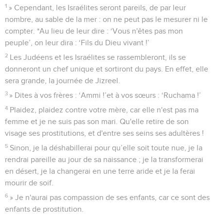
1
» Cependant, les Israélites seront pareils, de par leur
nombre, au sable de la mer : on ne peut pas le mesurer ni le
compter. *Au lieu de leur dire : ‘Vous n'êtes pas mon
peuple’, on leur dira : ‘Fils du Dieu vivant !’
2
Les Judéens et les Israélites se rassembleront, ils se
donneront un chef unique et sortiront du pays. En effet, elle
sera grande, la journée de Jizreel.
3
» Dites à vos frères : ‘Ammi !’et à vos sœurs : ‘Ruchama !’
4
Plaidez, plaidez contre votre mère, car elle n'est pas ma
femme et je ne suis pas son mari. Qu'elle retire de son
visage ses prostitutions, et d'entre ses seins ses adultères !
5
Sinon, je la déshabillerai pour qu’elle soit toute nue, je la
rendrai pareille au jour de sa naissance ; je la transformerai
en désert, je la changerai en une terre aride et je la ferai
mourir de soif.
6
» Je n'aurai pas compassion de ses enfants, car ce sont des
enfants de prostitution.