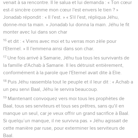
venait à sa rencontre. Il le salua et lui demanda : « Ton cœur
est-il sincère comme mon cœur l'est envers le tien ? »
Jonadab répondit : « Il l'est. » « S'il l'est, répliqua Jéhu,
donne-moi ta main. » Jonadab lui donna la main. Jéhu le fit
monter avec lui dans son char
16
et dit : « Viens avec moi et tu verras mon zèle pour
l'Eternel. » Il l'emmena ainsi dans son char.
17
Une fois arrivé à Samarie, Jéhu tua tous les survivants de
la famille d'Achab à Samarie. Il les détruisit entièrement,
conformément à la parole que l'Eternel avait dite à Elie.
18
Puis Jéhu rassembla tout le peuple et il leur dit : « Achab a
un peu servi Baal, Jéhu le servira beaucoup.
19
Maintenant convoquez vers moi tous les prophètes de
Baal, tous ses serviteurs et tous ses prêtres, sans qu'il en
manque un seul, car je veux offrir un grand sacrifice à Baal.
Si quelqu’un manque, il ne survivra pas. » Jéhu agissait de
cette manière par ruse, pour exterminer les serviteurs de
Baal.