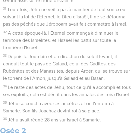
seront assis sur le trône d'Israël. »
31
Toutefois, Jéhu ne veilla pas à marcher de tout son cœur
suivant la loi de l'Eternel, le Dieu d'Israël, il ne se détourna
pas des péchés que Jéroboam avait fait commettre à Israël.
32
A cette époque-là, l'Eternel commença à diminuer le
territoire des Israélites, et Hazaël les battit sur toute la
frontière d'Israël.
33
Depuis le Jourdain et en direction du soleil levant, il
conquit tout le pays de Galaad, celui des Gadites, des
Rubénites et des Manassites, depuis Aroër, qui se trouve sur
le torrent de l'Arnon, jusqu'à Galaad et au Basan.
34
Le reste des actes de Jéhu, tout ce qu'il a accompli et tous
ses exploits, cela est décrit dans les annales des rois d'Israël.
35
Jéhu se coucha avec ses ancêtres et on l'enterra à
Samarie. Son fils Joachaz devint roi à sa place.
36
Jéhu avait régné 28 ans sur Israël à Samarie.
Osée 2