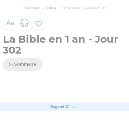
TopChrétien
TopBible
Plan de lecture
La Bible en 1 an
La Bible en 1 an - Jour
302
Sommaire
Segond 21