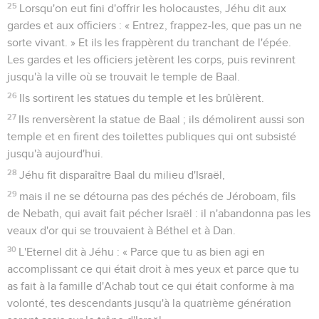
25
Lorsqu'on eut fini d'offrir les holocaustes, Jéhu dit aux
gardes et aux officiers : « Entrez, frappez-les, que pas un ne
sorte vivant. » Et ils les frappèrent du tranchant de l'épée.
Les gardes et les officiers jetèrent les corps, puis revinrent
jusqu'à la ville où se trouvait le temple de Baal.
26
Ils sortirent les statues du temple et les brûlèrent.
27
Ils renversèrent la statue de Baal ; ils démolirent aussi son
temple et en firent des toilettes publiques qui ont subsisté
jusqu'à aujourd'hui.
28
Jéhu fit disparaître Baal du milieu d'Israël,
29
mais il ne se détourna pas des péchés de Jéroboam, fils
de Nebath, qui avait fait pécher Israël : il n'abandonna pas les
veaux d'or qui se trouvaient à Béthel et à Dan.
30
L'Eternel dit à Jéhu : « Parce que tu as bien agi en
accomplissant ce qui était droit à mes yeux et parce que tu
as fait à la famille d'Achab tout ce qui était conforme à ma
volonté, tes descendants jusqu'à la quatrième génération