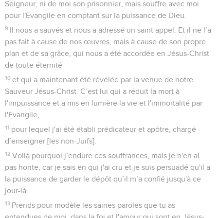
Seigneur, ni de moi son prisonnier, mais souffre avec moi
pour l'Evangile en comptant sur la puissance de Dieu.
9
Il nous a sauvés et nous a adressé un saint appel. Et il ne l’a
pas fait à cause de nos œuvres, mais à cause de son propre
plan et de sa grâce, qui nous a été accordée en Jésus-Christ
de toute éternité
10
et qui a maintenant été révélée par la venue de notre
Sauveur Jésus-Christ. C’est lui qui a réduit la mort à
l'impuissance et a mis en lumière la vie et l'immortalité par
l'Evangile,
11
pour lequel j'ai été établi prédicateur et apôtre, chargé
d’enseigner [les non-Juifs].
12
Voilà pourquoi j’endure ces souffrances, mais je n'en ai
pas honte, car je sais en qui j'ai cru et je suis persuadé qu'il a
la puissance de garder le dépôt qu’il m’a confié jusqu'à ce
jour-là.
13
Prends pour modèle les saines paroles que tu as
entendues de moi, dans la foi et l'amour qui sont en Jésus-