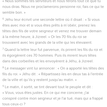
« Nous sommes tes serviteurs et nous ferons tout ce que tu
nous diras. Nous ne proclamerons personne roi, fais ce qui te
semble bon. »
6
Jéhu leur écrivit une seconde lettre où il disait : « Si vous
êtes avec moi et si vous êtes prêts à m’obéir, prenez les
têtes des fils de votre seigneur et venez me trouver demain
à la même heure, à Jizreel. » Or les 70 fils du roi se
trouvaient avec les grands de la ville qui les élevaient.
7
Quand la lettre leur fut parvenue, ils prirent les fils du roi et
ils égorgèrent ces 70 hommes. Puis ils mirent leurs têtes
dans des corbeilles et les envoyèrent à Jéhu, à Jizreel.
8
Le messager vint lui annoncer : « On a apporté les têtes des
fils du roi. » Jéhu dit : « Répartissez-les en deux tas à l'entrée
de la ville et qu’ils y restent jusqu'au matin. »
9
Le matin, il sortit, se tint devant tout le peuple et dit :
« Vous, vous êtes justes. En ce qui me concerne, j'ai
conspiré contre mon seigneur et je l'ai tué, mais qui a frappé
tous ceux-ci ?