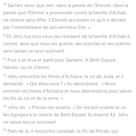
10
Sachez donc que rien, dans la parole de l'Eternel, dans la
parole que l'Eternel a prononcée contre la famille d'Achab,
ne restera sans effet. L'Eternel accomplit ce qu'il a déclaré
par l’intermédiaire de son serviteur Elie. »
11
Et Jéhu tua tous ceux qui restaient de la famille d'Achab à
Jizreel, ainsi que tous ses grands, ses proches et ses prêtres,
sans laisser un seul survivant.
12
Puis il se leva et partit pour Samarie. A Beth-Equed-
Haroïm, sur le chemin,
13
Jéhu rencontra les frères d'Achazia, le roi de Juda, et il
demanda : « Qui êtes-vous ? » Ils répondirent : « Nous
sommes les frères d'Achazia et nous descendons pour saluer
les fils du roi et de la reine. »
14
Jéhu dit : « Prenez-les vivants. » On les prit vivants et on
les égorgea à la citerne de Beth-Equed. Ils étaient 42. Jéhu
ne laissa aucun survivant.
15
Parti de là, il rencontra Jonadab, le fils de Récab, qui