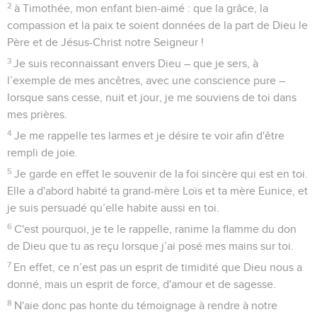
2
à Timothée, mon enfant bien-aimé : que la grâce, la
compassion et la paix te soient données de la part de Dieu le
Père et de Jésus-Christ notre Seigneur !
3
Je suis reconnaissant envers Dieu – que je sers, à
l’exemple de mes ancêtres, avec une conscience pure –
lorsque sans cesse, nuit et jour, je me souviens de toi dans
mes prières.
4
Je me rappelle tes larmes et je désire te voir afin d'être
rempli de joie.
5
Je garde en effet le souvenir de la foi sincère qui est en toi.
Elle a d'abord habité ta grand-mère Loïs et ta mère Eunice, et
je suis persuadé qu’elle habite aussi en toi.
6
C'est pourquoi, je te le rappelle, ranime la flamme du don
de Dieu que tu as reçu lorsque j’ai posé mes mains sur toi.
7
En effet, ce n’est pas un esprit de timidité que Dieu nous a
donné, mais un esprit de force, d'amour et de sagesse.
8
N'aie donc pas honte du témoignage à rendre à notre