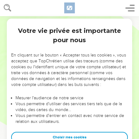
Votre vie privée est importante
pour nous
NE MANQUEZ PAS L’ÉVÉNEMENT
En cliquant sur le bouton « Accepter tous les cookies », vous
DE L’ANNÉE !
acceptez que TopChrétien utilise des traceurs (comme des
cookies ou l'identifiant unique de votre compte utilisateur) et
ET SI LEURS ERREURS POUVAIENT VOUS ÉVITER LES
traite vos données à caractère personnel (comme vos
VOTRES ?
données de navigation et les informations renseignées dans
votre compte utilisateur) dans les buts suivants :
On admire souvent les leaders pour leurs réussites, leur impact,
leur foi ou leur vision. Mais on voit moins les doutes, les erreurs
Mesurer l'audience de notre service
Vous permettre d'utiliser des services tiers tels que de la
et les saisons difficiles qu'ils ont traversés, alors même que ce
vidéo, des cartes du monde…
sont elles qui les ont façonnés.
Vous permettre d'entrer en contact avec notre service de
relation aux utilisateurs.
Dans cette conférence, leaders, entrepreneurs, et responsables
reviennent sur les erreurs marquantes de leur parcours et les
clés pour avancer avec plus de sagesse afin que leurs erreurs
Choisir mes cookies