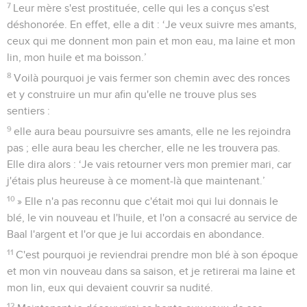
7
Leur mère s'est prostituée, celle qui les a conçus s'est
déshonorée. En effet, elle a dit : ‘Je veux suivre mes amants,
ceux qui me donnent mon pain et mon eau, ma laine et mon
lin, mon huile et ma boisson.’
8
Voilà pourquoi je vais fermer son chemin avec des ronces
et y construire un mur afin qu'elle ne trouve plus ses
sentiers :
9
elle aura beau poursuivre ses amants, elle ne les rejoindra
pas ; elle aura beau les chercher, elle ne les trouvera pas.
Elle dira alors : ‘Je vais retourner vers mon premier mari, car
j'étais plus heureuse à ce moment-là que maintenant.’
10
» Elle n'a pas reconnu que c'était moi qui lui donnais le
blé, le vin nouveau et l'huile, et l'on a consacré au service de
Baal l'argent et l'or que je lui accordais en abondance.
11
C'est pourquoi je reviendrai prendre mon blé à son époque
et mon vin nouveau dans sa saison, et je retirerai ma laine et
mon lin, eux qui devaient couvrir sa nudité.
12