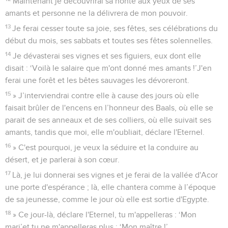
Maintenant je découvrirai sa honte aux yeux de ses
amants et personne ne la délivrera de mon pouvoir.
13
Je ferai cesser toute sa joie, ses fêtes, ses célébrations du
début du mois, ses sabbats et toutes ses fêtes solennelles.
14
Je dévasterai ses vignes et ses figuiers, eux dont elle
disait : ‘Voilà le salaire que m'ont donné mes amants !’J'en
ferai une forêt et les bêtes sauvages les dévoreront.
15
» J’interviendrai contre elle à cause des jours où elle
faisait brûler de l'encens en l’honneur des Baals, où elle se
parait de ses anneaux et de ses colliers, où elle suivait ses
amants, tandis que moi, elle m'oubliait, déclare l'Eternel.
16
» C'est pourquoi, je veux la séduire et la conduire au
désert, et je parlerai à son cœur.
17
Là, je lui donnerai ses vignes et je ferai de la vallée d'Acor
une porte d'espérance ; là, elle chantera comme à l’époque
de sa jeunesse, comme le jour où elle est sortie d'Egypte.
18
» Ce jour-là, déclare l'Eternel, tu m'appelleras : ‘Mon
mari’et tu ne m'appelleras plus : ‘Mon maître !’