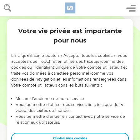
Votre vie privée est importante
pour nous
NE MANQUEZ PAS L’ÉVÉNEMENT
En cliquant sur le bouton « Accepter tous les cookies », vous
DE L’ANNÉE !
acceptez que TopChrétien utilise des traceurs (comme des
cookies ou l'identifiant unique de votre compte utilisateur) et
ET SI LEURS ERREURS POUVAIENT VOUS ÉVITER LES
traite vos données à caractère personnel (comme vos
VOTRES ?
données de navigation et les informations renseignées dans
votre compte utilisateur) dans les buts suivants :
On admire souvent les leaders pour leurs réussites, leur impact,
leur foi ou leur vision. Mais on voit moins les doutes, les erreurs
Mesurer l'audience de notre service
Vous permettre d'utiliser des services tiers tels que de la
et les saisons difficiles qu'ils ont traversés, alors même que ce
vidéo, des cartes du monde…
sont elles qui les ont façonnés.
Vous permettre d'entrer en contact avec notre service de
relation aux utilisateurs.
Dans cette conférence, leaders, entrepreneurs, et responsables
reviennent sur les erreurs marquantes de leur parcours et les
clés pour avancer avec plus de sagesse afin que leurs erreurs
Choisir mes cookies