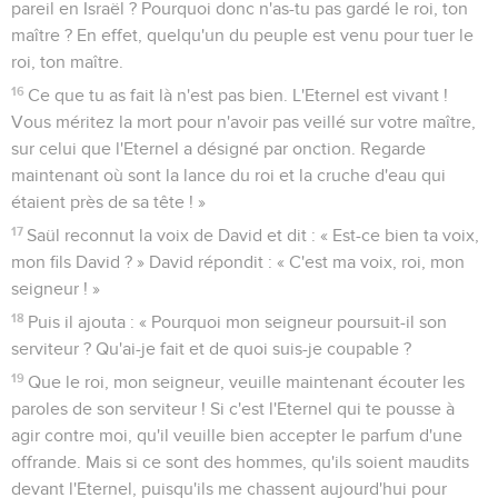
pareil en Israël ? Pourquoi donc n'as-tu pas gardé le roi, ton
maître ? En effet, quelqu'un du peuple est venu pour tuer le
roi, ton maître.
16
Ce que tu as fait là n'est pas bien. L'Eternel est vivant !
Vous méritez la mort pour n'avoir pas veillé sur votre maître,
sur celui que l'Eternel a désigné par onction. Regarde
maintenant où sont la lance du roi et la cruche d'eau qui
étaient près de sa tête ! »
17
Saül reconnut la voix de David et dit : « Est-ce bien ta voix,
mon fils David ? » David répondit : « C'est ma voix, roi, mon
seigneur ! »
18
Puis il ajouta : « Pourquoi mon seigneur poursuit-il son
serviteur ? Qu'ai-je fait et de quoi suis-je coupable ?
19
Que le roi, mon seigneur, veuille maintenant écouter les
paroles de son serviteur ! Si c'est l'Eternel qui te pousse à
agir contre moi, qu'il veuille bien accepter le parfum d'une
offrande. Mais si ce sont des hommes, qu'ils soient maudits
devant l'Eternel, puisqu'ils me chassent aujourd'hui pour