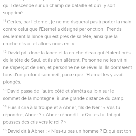
qu'il descende sur un champ de bataille et qu'il y soit
supprimé.
11
Certes, par l'Eternel, je ne me risquerai pas à porter la main
contre celui que l'Eternel a désigné par onction ! Prends
seulement la lance qui est près de sa tête, ainsi que la
cruche d'eau, et allons-nous-en. »
12
David prit donc la lance et la cruche d'eau qui étaient près
de la tête de Saül, et ils s'en allèrent. Personne ne les vit ni
ne s'aperçut de rien, et personne ne se réveilla. Ils dormaient
tous d'un profond sommeil, parce que l'Eternel les y avait
plongés.
13
David passa de l'autre côté et s'arrêta au loin sur le
sommet de la montagne, à une grande distance du camp.
14
Puis il cria à la troupe et à Abner, fils de Ner : « Vas-tu
répondre, Abner ? » Abner répondit : « Qui es-tu, toi qui
pousses des cris vers le roi ? »
15
David dit à Abner : « N'es-tu pas un homme ? Et qui est ton