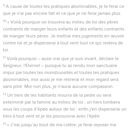
9
A cause de toutes tes pratiques abominables, je te ferai ce
que je n'ai pas encore fait et ce que je ne ferai jamais plus.
10
» Voilà pourquoi on trouvera au milieu de toi des pères
contraints de manger leurs enfants et des enfants contraints
de manger leurs pères. Je mettrai mes jugements en œuvre
contre toi et je disperserai à tout vent tout ce qui restera de
toi.
11
Voilà pourquoi – aussi vrai que je suis vivant, déclare le
Seigneur, l'Eternel – puisque tu as rendu mon sanctuaire
impur par toutes tes monstruosités et toutes tes pratiques
abominables, moi aussi je me retirerai et mon regard sera
sans pitié. Moi non plus, je n'aurai aucune compassion.
12
Un tiers de tes habitants mourra de la peste ou sera
exterminé par la famine au milieu de toi ; un tiers tombera
sous les coups d’épée autour de toi ; enfin j'en disperserai un
tiers à tout vent et je les poursuivrai avec l'épée.
13
» J’irai jusqu’au bout de ma colère, je ferai reposer ma