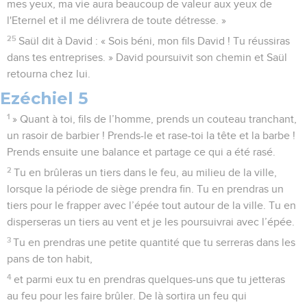
mes yeux, ma vie aura beaucoup de valeur aux yeux de
l'Eternel et il me délivrera de toute détresse. »
25
Saül dit à David : « Sois béni, mon fils David ! Tu réussiras
dans tes entreprises. » David poursuivit son chemin et Saül
retourna chez lui.
Ezéchiel 5
1
» Quant à toi, fils de l’homme, prends un couteau tranchant,
un rasoir de barbier ! Prends-le et rase-toi la tête et la barbe !
Prends ensuite une balance et partage ce qui a été rasé.
2
Tu en brûleras un tiers dans le feu, au milieu de la ville,
lorsque la période de siège prendra fin. Tu en prendras un
tiers pour le frapper avec l’épée tout autour de la ville. Tu en
disperseras un tiers au vent et je les poursuivrai avec l’épée.
3
Tu en prendras une petite quantité que tu serreras dans les
pans de ton habit,
4
et parmi eux tu en prendras quelques-uns que tu jetteras
au feu pour les faire brûler. De là sortira un feu qui