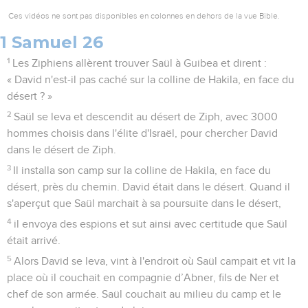
Ces vidéos ne sont pas disponibles en colonnes en dehors de la vue Bible.
1 Samuel 26
1
Les Ziphiens allèrent trouver Saül à Guibea et dirent :
« David n'est-il pas caché sur la colline de Hakila, en face du
désert ? »
2
Saül se leva et descendit au désert de Ziph, avec 3000
hommes choisis dans l'élite d'Israël, pour chercher David
dans le désert de Ziph.
3
Il installa son camp sur la colline de Hakila, en face du
désert, près du chemin. David était dans le désert. Quand il
s'aperçut que Saül marchait à sa poursuite dans le désert,
4
il envoya des espions et sut ainsi avec certitude que Saül
était arrivé.
5
Alors David se leva, vint à l'endroit où Saül campait et vit la
place où il couchait en compagnie d’Abner, fils de Ner et
chef de son armée. Saül couchait au milieu du camp et le