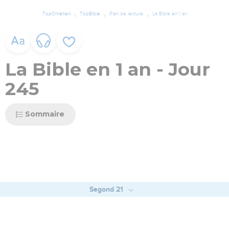
TopChrétien
TopBible
Plan de lecture
La Bible en 1 an
La Bible en 1 an - Jour
245
Sommaire
Segond 21