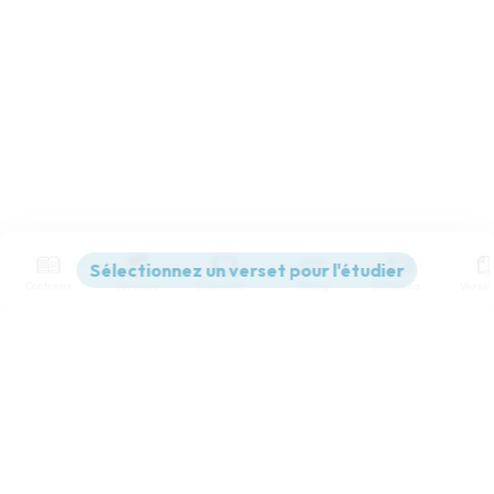
Contenus
Versions
Commentaires
Strong
Dictionnaire
Paramètres de lecture
Afficher les numéros de versets
Mode dyslexique