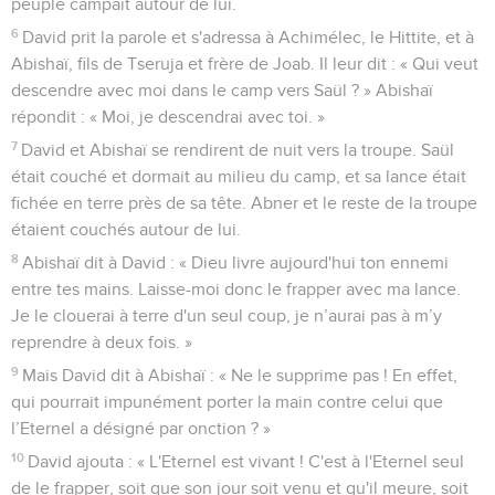
peuple campait autour de lui.
6
David prit la parole et s'adressa à Achimélec, le Hittite, et à
Abishaï, fils de Tseruja et frère de Joab. Il leur dit : « Qui veut
descendre avec moi dans le camp vers Saül ? » Abishaï
répondit : « Moi, je descendrai avec toi. »
7
David et Abishaï se rendirent de nuit vers la troupe. Saül
était couché et dormait au milieu du camp, et sa lance était
fichée en terre près de sa tête. Abner et le reste de la troupe
étaient couchés autour de lui.
8
Abishaï dit à David : « Dieu livre aujourd'hui ton ennemi
entre tes mains. Laisse-moi donc le frapper avec ma lance.
Je le clouerai à terre d'un seul coup, je n’aurai pas à m’y
reprendre à deux fois. »
9
Mais David dit à Abishaï : « Ne le supprime pas ! En effet,
qui pourrait impunément porter la main contre celui que
l’Eternel a désigné par onction ? »
10
David ajouta : « L'Eternel est vivant ! C'est à l'Eternel seul
de le frapper, soit que son jour soit venu et qu'il meure, soit