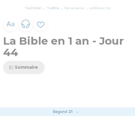
TopChrétien
TopBible
Plan de lecture
La Bible en 1 an
La Bible en 1 an - Jour
44
Sommaire
Segond 21