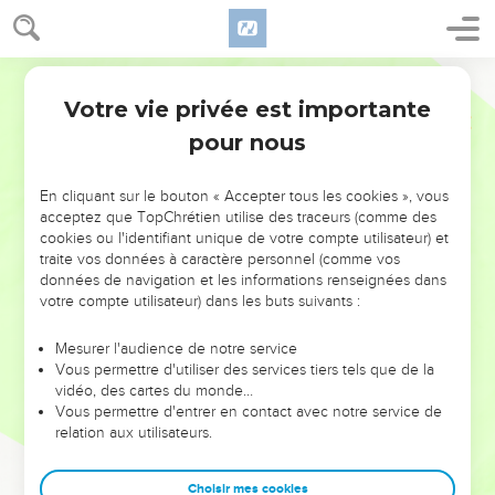
Votre vie privée est importante
pour nous
NE MANQUEZ PAS L’ÉVÉNEMENT
En cliquant sur le bouton « Accepter tous les cookies », vous
DE L’ANNÉE !
acceptez que TopChrétien utilise des traceurs (comme des
cookies ou l'identifiant unique de votre compte utilisateur) et
ET SI LEURS ERREURS POUVAIENT VOUS ÉVITER LES
traite vos données à caractère personnel (comme vos
VOTRES ?
données de navigation et les informations renseignées dans
votre compte utilisateur) dans les buts suivants :
On admire souvent les leaders pour leurs réussites, leur impact,
leur foi ou leur vision. Mais on voit moins les doutes, les erreurs
Mesurer l'audience de notre service
Vous permettre d'utiliser des services tiers tels que de la
et les saisons difficiles qu'ils ont traversés, alors même que ce
vidéo, des cartes du monde…
sont elles qui les ont façonnés.
Vous permettre d'entrer en contact avec notre service de
relation aux utilisateurs.
Dans cette conférence, leaders, entrepreneurs, et responsables
reviennent sur les erreurs marquantes de leur parcours et les
clés pour avancer avec plus de sagesse afin que leurs erreurs
Choisir mes cookies