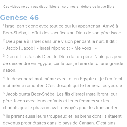
Ces vidéos ne sont pas disponibles en colonnes en dehors de la vue Bible.
Genèse 46
1
Israël partit donc avec tout ce qui lui appartenait. Arrivé à
Beer-Shéba, il offrit des sacrifices au Dieu de son père Isaac.
2
Dieu parla à Israël dans une vision pendant la nuit. Il dit :
« Jacob ! Jacob ! » Israël répondit : « Me voici ! »
3
Dieu dit : « Je suis Dieu, le Dieu de ton père. N’aie pas peur
de descendre en Egypte, car là-bas je ferai de toi une grande
nation.
4
Je descendrai moi-même avec toi en Egypte et je t'en ferai
moi-même remonter. C’est Joseph qui te fermera les yeux. »
5
Jacob quitta Beer-Shéba. Les fils d'Israël installèrent leur
père Jacob avec leurs enfants et leurs femmes sur les
chariots que le pharaon avait envoyés pour les transporter.
6
Ils prirent aussi leurs troupeaux et les biens dont ils étaient
devenus propriétaires dans le pays de Canaan. C’est ainsi