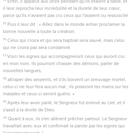
Enfin, il apparut aux onze pendant qu'ils étaient à table, et
il leur reprocha leur incrédulité et la dureté de leur cœur,
parce qu'ils n'avaient pas cru ceux qui l'avaient vu ressuscité.
15
Puis il leur dit : « Allez dans le monde entier proclamer la
bonne nouvelle à toute la création.
16
Celui qui croira et qui sera baptisé sera sauvé, mais celui
qui ne croira pas sera condamné.
17
Voici les signes qui accompagneront ceux qui auront cru :
en mon nom, ils pourront chasser des démons, parler de
nouvelles langues,
18
attraper des serpents, et s'ils boivent un breuvage mortel,
celui-ci ne leur fera aucun mal ; ils poseront les mains sur les
malades et ceux-ci seront guéris. »
19
Après leur avoir parlé, le Seigneur fut enlevé au ciel, et il
s'assit à la droite de Dieu.
20
Quant à eux, ils s'en allèrent prêcher partout. Le Seigneur
travaillait avec eux et confirmait la parole par les signes qui
l'accompagnaient. ]