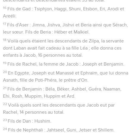
16
Fils de Gad : Tsiphjon, Haggi, Shuni, Etsbon, Eri, Arodi et
Areéli.
17
Fils d'Aser : Jimna, Jishva, Jishvi et Beria ainsi que Sérach,
leur sœur. Fils de Beria : Héber et Malkiel.
18
Voilà quels étaient les descendants de Zilpa, la servante
dont Laban avait fait cadeau à sa fille Léa ; elle donna ces
enfants à Jacob, 16 personnes au total.
19
Fils de Rachel, la femme de Jacob : Joseph et Benjamin.
20
En Egypte, Joseph eut Manassé et Ephraïm, que lui donna
Asnath, fille de Poti-Phéra, le prêtre d'On.
21
Fils de Benjamin : Béla, Béker, Ashbel, Guéra, Naaman,
Ehi, Rosh, Muppim, Huppim et Ard.
22
Voilà quels sont les descendants que Jacob eut par
Rachel, 14 personnes au total.
23
Fils de Dan : Hushim.
24
Fils de Nephthali : Jahtseel, Guni, Jetser et Shillem.