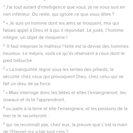
3
J'ai tout autant d'intelligence que vous, je ne vous suis en
rien inférieur. Du reste, qui ignore ce que vous dites ?
4
» Je suis un homme dont les amis se moquent, moi qui
faisais appel à Dieu et à qui il répondait. Le juste, l’homme
intègre, un objet de moquerie !
5
‘Il faut mépriser le malheur !’telle est la devise des hommes
heureux. Le mépris, voilà ce qu’ils réservent à ceux dont le
pied trébuche.
6
» La tranquillité règne sous les tentes des pillards, la
sécurité chez ceux qui provoquent Dieu, chez celui qui se
fait un dieu de sa force.
7
» Mais interroge donc les bêtes et elles t'enseigneront, les
oiseaux et ils te l'apprendront,
8
ou parle à la terre et elle t'enseignera, et les poissons de la
mer te le raconteront :
9
qui ne reconnaît pas, chez eux, la preuve que c’est la main
de l'Eternel qui a fait tout cela ?