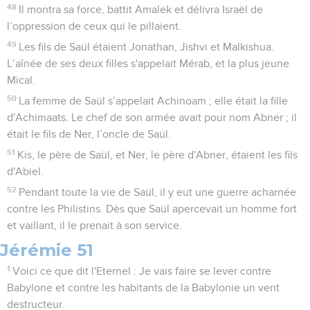
48
Il montra sa force, battit Amalek et délivra Israël de
l’oppression de ceux qui le pillaient.
49
Les fils de Saül étaient Jonathan, Jishvi et Malkishua.
L’aînée de ses deux filles s'appelait Mérab, et la plus jeune
Mical.
50
La femme de Saül s’appelait Achinoam ; elle était la fille
d'Achimaats. Le chef de son armée avait pour nom Abner ; il
était le fils de Ner, l’oncle de Saül.
51
Kis, le père de Saül, et Ner, le père d'Abner, étaient les fils
d'Abiel.
52
Pendant toute la vie de Saül, il y eut une guerre acharnée
contre les Philistins. Dès que Saül apercevait un homme fort
et vaillant, il le prenait à son service.
Jérémie 51
1
Voici ce que dit l'Eternel : Je vais faire se lever contre
Babylone et contre les habitants de la Babylonie un vent
destructeur.