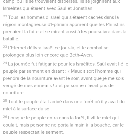
camp, où ils se trouvaient dispersés. Ils se joignirent aux
Israélites qui étaient avec Saül et Jonathan.
22
Tous les hommes d'Israël qui s'étaient cachés dans la
région montagneuse d'Ephraïm apprirent que les Philistins
prenaient la fuite et se mirent aussi à les poursuivre dans la
bataille.
23
L'Eternel délivra Israël ce jour-là, et le combat se
prolongea plus loin encore que Beth-Aven.
24
La journée fut fatigante pour les Israélites. Saül avait lié le
peuple par serment en disant : « Maudit soit l'homme qui
prendra de la nourriture avant le soir, avant que je me sois
vengé de mes ennemis ! » et personne n'avait pris de
nourriture.
25
Tout le peuple était arrivé dans une forêt où il y avait du
miel à la surface du sol.
26
Lorsque le peuple entra dans la forêt, il vit le miel qui
coulait, mais personne ne porta la main à la bouche, car le
peuple respectait le serment.