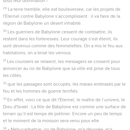
sous leur domination !
29
La terre tremble, elle est bouleversée, car les projets de
l'Eternel contre Babylone s’accomplissent : il va faire de la
région de Babylone un désert inhabité.
30
Les guerriers de Babylone cessent de combattre, ils
restent dans les forteresses. Leur courage s’est éteint, ils
sont devenus comme des femmelettes. On a mis le feu aux
habitations, on a brisé les verrous.
31
Les coursiers se relaient, les messagers se croisent pour
annoncer au roi de Babylone que sa ville est prise de tous
les côtés,
32
que les passages sont occupés, les marais embrasés par le
feu et les hommes de guerre terrifiés.
33
En effet, voici ce que dit l'Eternel, le maître de l’univers, le
Dieu d'Israël : La fille de Babylone est comme une surface de
terrain qu’il est temps de piétiner. Encore un peu de temps
et le moment de la moisson sera venu pour elle.
34
« Nebucadnetsar, roi de Babylone, m'a dévorée, m'a