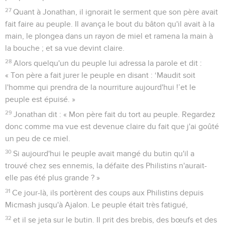
27
Quant à Jonathan, il ignorait le serment que son père avait
fait faire au peuple. Il avança le bout du bâton qu'il avait à la
main, le plongea dans un rayon de miel et ramena la main à
la bouche ; et sa vue devint claire.
28
Alors quelqu'un du peuple lui adressa la parole et dit :
« Ton père a fait jurer le peuple en disant : ‘Maudit soit
l'homme qui prendra de la nourriture aujourd'hui !’et le
peuple est épuisé. »
29
Jonathan dit : « Mon père fait du tort au peuple. Regardez
donc comme ma vue est devenue claire du fait que j'ai goûté
un peu de ce miel.
30
Si aujourd'hui le peuple avait mangé du butin qu'il a
trouvé chez ses ennemis, la défaite des Philistins n'aurait-
elle pas été plus grande ? »
31
Ce jour-là, ils portèrent des coups aux Philistins depuis
Micmash jusqu'à Ajalon. Le peuple était très fatigué,
32
et il se jeta sur le butin. Il prit des brebis, des bœufs et des