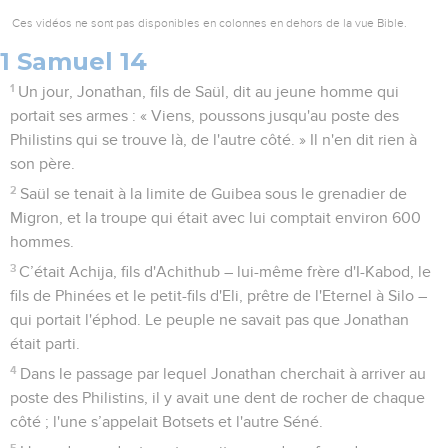
Ces vidéos ne sont pas disponibles en colonnes en dehors de la vue Bible.
1 Samuel 14
1
Un jour, Jonathan, fils de Saül, dit au jeune homme qui
portait ses armes : « Viens, poussons jusqu'au poste des
Philistins qui se trouve là, de l'autre côté. » Il n'en dit rien à
son père.
2
Saül se tenait à la limite de Guibea sous le grenadier de
Migron, et la troupe qui était avec lui comptait environ 600
hommes.
3
C’était Achija, fils d'Achithub – lui-même frère d'I-Kabod, le
fils de Phinées et le petit-fils d'Eli, prêtre de l'Eternel à Silo –
qui portait l'éphod. Le peuple ne savait pas que Jonathan
était parti.
4
Dans le passage par lequel Jonathan cherchait à arriver au
poste des Philistins, il y avait une dent de rocher de chaque
côté ; l'une s’appelait Botsets et l'autre Séné.
5