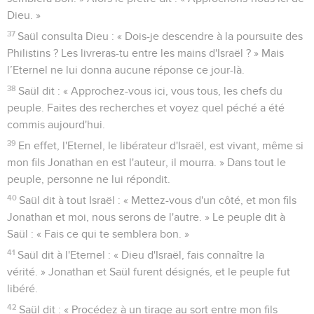
Dieu. »
37
Saül consulta Dieu : « Dois-je descendre à la poursuite des
Philistins ? Les livreras-tu entre les mains d'Israël ? » Mais
l’Eternel ne lui donna aucune réponse ce jour-là.
38
Saül dit : « Approchez-vous ici, vous tous, les chefs du
peuple. Faites des recherches et voyez quel péché a été
commis aujourd'hui.
39
En effet, l'Eternel, le libérateur d'Israël, est vivant, même si
mon fils Jonathan en est l'auteur, il mourra. » Dans tout le
peuple, personne ne lui répondit.
40
Saül dit à tout Israël : « Mettez-vous d'un côté, et mon fils
Jonathan et moi, nous serons de l'autre. » Le peuple dit à
Saül : « Fais ce qui te semblera bon. »
41
Saül dit à l'Eternel : « Dieu d'Israël, fais connaître la
vérité. » Jonathan et Saül furent désignés, et le peuple fut
libéré.
42
Saül dit : « Procédez à un tirage au sort entre mon fils