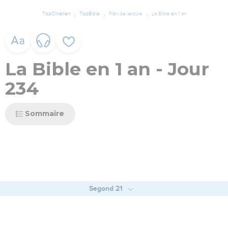
TopChrétien
TopBible
Plan de lecture
La Bible en 1 an
La Bible en 1 an - Jour
234
Sommaire
Segond 21