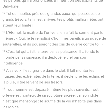
les paroles qu'il a prononcées à l’intention des habitants de
Babylone.
13
Toi qui habites près des grandes eaux, qui possèdes de
grands trésors, ta fin est arrivée, tes profits malhonnêtes ont
atteint leur limite !
14
L'Eternel, le maître de l’univers, en a fait le serment par lui-
même : « Oui, je te remplirai d'hommes pareils à un nuage de
sauterelles, et ils pousseront des cris de guerre contre toi. »
15
C’est lui qui a fait la terre par sa puissance. Il a fondé le
monde par sa sagesse, il a déployé le ciel par son
intelligence.
16
A sa voix, l’eau gronde dans le ciel. Il fait monter les
nuages des extrémités de la terre, il déclenche les éclairs et
la pluie, il tire le vent de ses trésors.
17
Tout homme est dépassé, même les plus savants. Tout
orfèvre est honteux de sa sculpture sacrée, car son idole
n’est que mensonge : le souffle de la vie n’habite pas dans
les idoles.