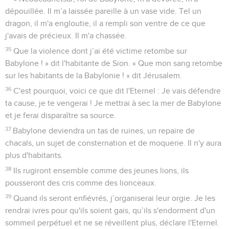
dépouillée. Il m’a laissée pareille à un vase vide. Tel un
dragon, il m'a engloutie, il a rempli son ventre de ce que
j'avais de précieux. Il m'a chassée.
35
Que la violence dont j’ai été victime retombe sur
Babylone ! » dit l'habitante de Sion. « Que mon sang retombe
sur les habitants de la Babylonie ! » dit Jérusalem.
36
C'est pourquoi, voici ce que dit l'Eternel : Je vais défendre
ta cause, je te vengerai ! Je mettrai à sec la mer de Babylone
et je ferai disparaître sa source.
37
Babylone deviendra un tas de ruines, un repaire de
chacals, un sujet de consternation et de moquerie. Il n'y aura
plus d'habitants.
38
Ils rugiront ensemble comme des jeunes lions, ils
pousseront des cris comme des lionceaux.
39
Quand ils seront enfiévrés, j’organiserai leur orgie. Je les
rendrai ivres pour qu'ils soient gais, qu’ils s'endorment d'un
sommeil perpétuel et ne se réveillent plus, déclare l'Eternel.