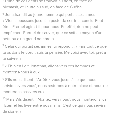
L'une de ces dents se trouvait au nord, en face de
Micmash, et l'autre au sud, en face de Guéba.
6
Jonathan dit au jeune homme qui portait ses armes :
« Viens, poussons jusqu'au poste de ces incirconcis. Peut-
être l'Eternel agira-t-il pour nous. En effet, rien ne peut
empêcher l'Eternel de sauver, que ce soit au moyen d'un
petit ou d'un grand nombre. »
7
Celui qui portait ses armes lui répondit : « Fais tout ce que
tu as dans le cœur, suis ta pensée. Me voici avec toi, prêt à
te suivre. »
8
« Eh bien ! dit Jonathan, allons vers ces hommes et
montrons-nous à eux.
9
S'ils nous disent : ‘Arrêtez-vous jusqu'à ce que nous
arrivions vers vous’, nous resterons à notre place et nous ne
monterons pas vers eux.
10
Mais s'ils disent : ‘Montez vers nous’, nous monterons, car
l'Eternel les livre entre nos mains. C'est ce qui nous servira
de signe. »