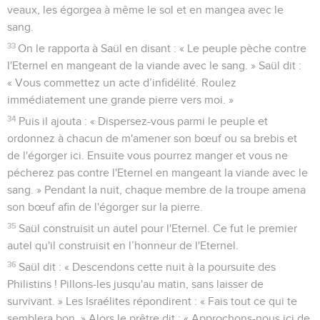
veaux, les égorgea à même le sol et en mangea avec le
sang.
33
On le rapporta à Saül en disant : « Le peuple pèche contre
l'Eternel en mangeant de la viande avec le sang. » Saül dit :
« Vous commettez un acte d’infidélité. Roulez
immédiatement une grande pierre vers moi. »
34
Puis il ajouta : « Dispersez-vous parmi le peuple et
ordonnez à chacun de m'amener son bœuf ou sa brebis et
de l'égorger ici. Ensuite vous pourrez manger et vous ne
pécherez pas contre l'Eternel en mangeant la viande avec le
sang. » Pendant la nuit, chaque membre de la troupe amena
son bœuf afin de l'égorger sur la pierre.
35
Saül construisit un autel pour l'Eternel. Ce fut le premier
autel qu'il construisit en l’honneur de l'Eternel.
36
Saül dit : « Descendons cette nuit à la poursuite des
Philistins ! Pillons-les jusqu'au matin, sans laisser de
survivant. » Les Israélites répondirent : « Fais tout ce qui te
semblera bon. » Alors le prêtre dit : « Approchons-nous ici de