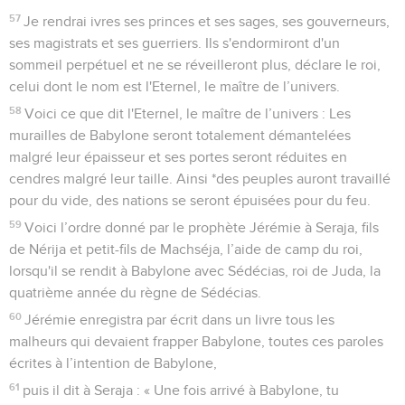
57
Je rendrai ivres ses princes et ses sages, ses gouverneurs,
ses magistrats et ses guerriers. Ils s'endormiront d'un
sommeil perpétuel et ne se réveilleront plus, déclare le roi,
celui dont le nom est l'Eternel, le maître de l’univers.
58
Voici ce que dit l'Eternel, le maître de l’univers : Les
murailles de Babylone seront totalement démantelées
malgré leur épaisseur et ses portes seront réduites en
cendres malgré leur taille. Ainsi *des peuples auront travaillé
pour du vide, des nations se seront épuisées pour du feu.
59
Voici l’ordre donné par le prophète Jérémie à Seraja, fils
de Nérija et petit-fils de Machséja, l’aide de camp du roi,
lorsqu'il se rendit à Babylone avec Sédécias, roi de Juda, la
quatrième année du règne de Sédécias.
60
Jérémie enregistra par écrit dans un livre tous les
malheurs qui devaient frapper Babylone, toutes ces paroles
écrites à l’intention de Babylone,
61
puis il dit à Seraja : « Une fois arrivé à Babylone, tu