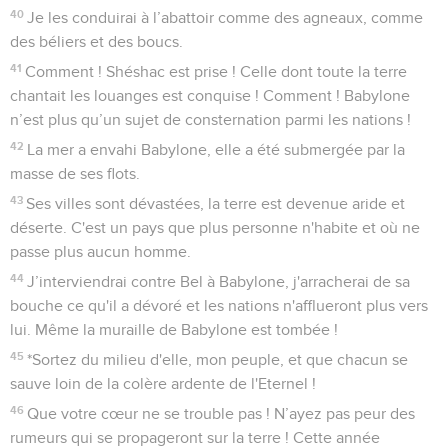
40
Je les conduirai à l’abattoir comme des agneaux, comme
des béliers et des boucs.
41
Comment ! Shéshac est prise ! Celle dont toute la terre
chantait les louanges est conquise ! Comment ! Babylone
n’est plus qu’un sujet de consternation parmi les nations !
42
La mer a envahi Babylone, elle a été submergée par la
masse de ses flots.
43
Ses villes sont dévastées, la terre est devenue aride et
déserte. C'est un pays que plus personne n'habite et où ne
passe plus aucun homme.
44
J’interviendrai contre Bel à Babylone, j'arracherai de sa
bouche ce qu'il a dévoré et les nations n'afflueront plus vers
lui. Même la muraille de Babylone est tombée !
45
*Sortez du milieu d'elle, mon peuple, et que chacun se
sauve loin de la colère ardente de l'Eternel !
46
Que votre cœur ne se trouble pas ! N’ayez pas peur des
rumeurs qui se propageront sur la terre ! Cette année