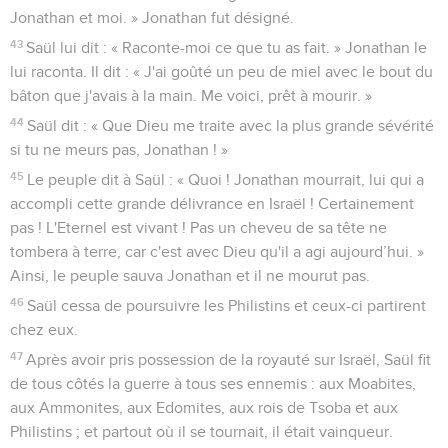
Jonathan et moi. » Jonathan fut désigné.
43
Saül lui dit : « Raconte-moi ce que tu as fait. » Jonathan le
lui raconta. Il dit : « J'ai goûté un peu de miel avec le bout du
bâton que j'avais à la main. Me voici, prêt à mourir. »
44
Saül dit : « Que Dieu me traite avec la plus grande sévérité
si tu ne meurs pas, Jonathan ! »
45
Le peuple dit à Saül : « Quoi ! Jonathan mourrait, lui qui a
accompli cette grande délivrance en Israël ! Certainement
pas ! L'Eternel est vivant ! Pas un cheveu de sa tête ne
tombera à terre, car c'est avec Dieu qu'il a agi aujourd’hui. »
Ainsi, le peuple sauva Jonathan et il ne mourut pas.
46
Saül cessa de poursuivre les Philistins et ceux-ci partirent
chez eux.
47
Après avoir pris possession de la royauté sur Israël, Saül fit
de tous côtés la guerre à tous ses ennemis : aux Moabites,
aux Ammonites, aux Edomites, aux rois de Tsoba et aux
Philistins ; et partout où il se tournait, il était vainqueur.