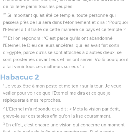
de raillerie parmi tous les peuples.
21
Si important qu'ait été ce temple, toute personne qui
passera près de lui sera dans l'étonnement et dira : ‘Pourquoi
l'Eternel a-t-il traité de cette manière ce pays et ce temple ?’
22
Et l'on répondra : ‘C’est parce qu'ils ont abandonné
l'Eternel, le Dieu de leurs ancêtres, qui les avait fait sortir
d'Egypte, parce qu'ils se sont attachés à d'autres dieux, se
sont prosternés devant eux et les ont servis. Voilà pourquoi il
a fait venir tous ces malheurs sur eux.’ »
Habacuc 2
1
Je veux être à mon poste et me tenir sur la tour. Je veux
veiller pour voir ce que l'Eternel me dira et ce que je
répliquerai à mes reproches.
2
L'Eternel m'a répondu et a dit : « Mets la vision par écrit,
grave-la sur des tables afin qu'on la lise couramment.
3
En effet, c'est encore une vision qui concerne un moment
fixé ; elle parle de la fin et ne mentira pas. Si elle tarde,