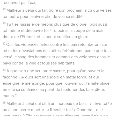
recouvert par l’eau.
15
Malheur à celui qui fait boire son prochain, à toi qui verses
ton outre pour l'enivrer afin de voir sa nudité !
16
Tu t’es rassasié de mépris plus que de gloire ; bois aussi
toi-même et découvre-toi ! Tu boiras la coupe de la main
droite de l'Eternel, et la honte souillera ta gloire.
17
Oui, les violences faites contre le Liban retomberont sur
toi et les dévastations des bêtes t'effraieront, parce que tu as
versé le sang des hommes et commis des violences dans le
pays contre la ville et tous ses habitants.
18
A quoi sert une sculpture sacrée, pour qu'un ouvrier la
façonne ? A quoi sert une idole en métal fondu et qui
enseigne le mensonge, pour que l'ouvrier qui l'a faite place
en elle sa confiance au point de fabriquer des faux dieux
muets ?
19
Malheur à celui qui dit à un morceau de bois : « Lève-toi ! »
ou à une pierre muette : « Réveille-toi ! » Donnera-t-elle
instruction ? Elle est garnie d'or et d'argent, mais il n'y a en