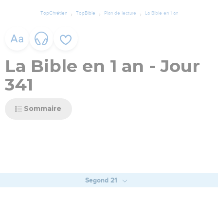
TopChrétien
TopBible
Plan de lecture
La Bible en 1 an
La Bible en 1 an - Jour
341
Sommaire
Segond 21