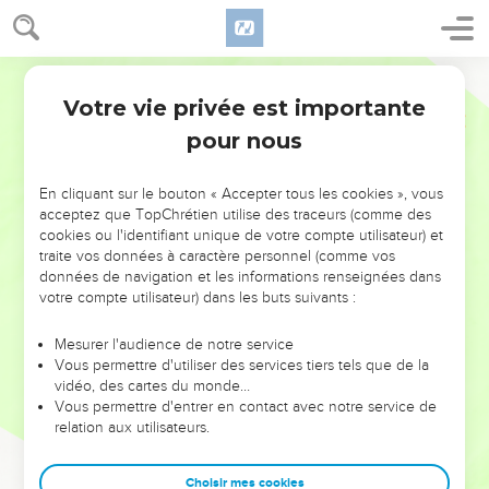
Votre vie privée est importante
pour nous
NE MANQUEZ PAS L’ÉVÉNEMENT
En cliquant sur le bouton « Accepter tous les cookies », vous
DE L’ANNÉE !
acceptez que TopChrétien utilise des traceurs (comme des
cookies ou l'identifiant unique de votre compte utilisateur) et
ET SI LEURS ERREURS POUVAIENT VOUS ÉVITER LES
traite vos données à caractère personnel (comme vos
VOTRES ?
données de navigation et les informations renseignées dans
votre compte utilisateur) dans les buts suivants :
On admire souvent les leaders pour leurs réussites, leur impact,
leur foi ou leur vision. Mais on voit moins les doutes, les erreurs
Mesurer l'audience de notre service
Vous permettre d'utiliser des services tiers tels que de la
et les saisons difficiles qu'ils ont traversés, alors même que ce
vidéo, des cartes du monde…
sont elles qui les ont façonnés.
Vous permettre d'entrer en contact avec notre service de
relation aux utilisateurs.
Dans cette conférence, leaders, entrepreneurs, et responsables
reviennent sur les erreurs marquantes de leur parcours et les
clés pour avancer avec plus de sagesse afin que leurs erreurs
Choisir mes cookies