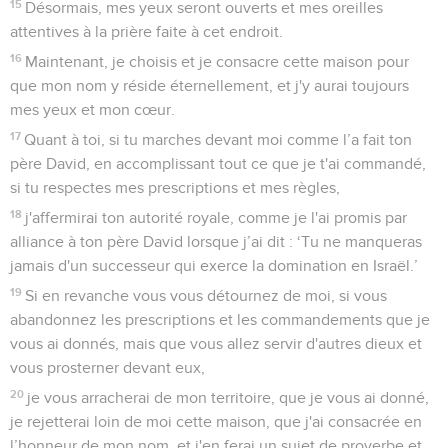
15
Désormais, mes yeux seront ouverts et mes oreilles
attentives à la prière faite à cet endroit.
16
Maintenant, je choisis et je consacre cette maison pour
que mon nom y réside éternellement, et j'y aurai toujours
mes yeux et mon cœur.
17
Quant à toi, si tu marches devant moi comme l’a fait ton
père David, en accomplissant tout ce que je t'ai commandé,
si tu respectes mes prescriptions et mes règles,
18
j'affermirai ton autorité royale, comme je l'ai promis par
alliance à ton père David lorsque j’ai dit : ‘Tu ne manqueras
jamais d'un successeur qui exerce la domination en Israël.’
19
Si en revanche vous vous détournez de moi, si vous
abandonnez les prescriptions et les commandements que je
vous ai donnés, mais que vous allez servir d'autres dieux et
vous prosterner devant eux,
20
je vous arracherai de mon territoire, que je vous ai donné,
je rejetterai loin de moi cette maison, que j'ai consacrée en
l’honneur de mon nom, et j'en ferai un sujet de proverbe et