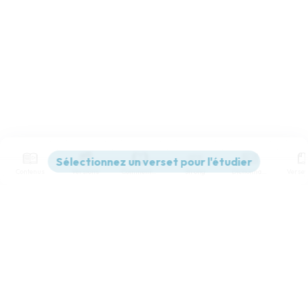
Contenus
Versions
Commentaires
Strong
Dictionnaire
Paramètres de lecture
Afficher les numéros de versets
Mode dyslexique