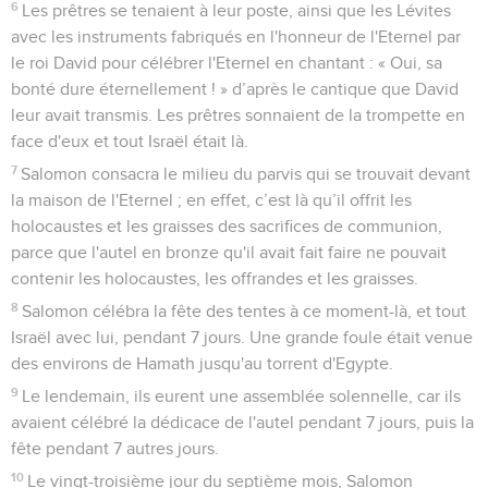
6
Les prêtres se tenaient à leur poste, ainsi que les Lévites
avec les instruments fabriqués en l'honneur de l'Eternel par
le roi David pour célébrer l'Eternel en chantant : « Oui, sa
bonté dure éternellement ! » d’après le cantique que David
leur avait transmis. Les prêtres sonnaient de la trompette en
face d'eux et tout Israël était là.
7
Salomon consacra le milieu du parvis qui se trouvait devant
la maison de l'Eternel ; en effet, c’est là qu’il offrit les
holocaustes et les graisses des sacrifices de communion,
parce que l'autel en bronze qu'il avait fait faire ne pouvait
contenir les holocaustes, les offrandes et les graisses.
8
Salomon célébra la fête des tentes à ce moment-là, et tout
Israël avec lui, pendant 7 jours. Une grande foule était venue
des environs de Hamath jusqu'au torrent d'Egypte.
9
Le lendemain, ils eurent une assemblée solennelle, car ils
avaient célébré la dédicace de l'autel pendant 7 jours, puis la
fête pendant 7 autres jours.
10
Le vingt-troisième jour du septième mois, Salomon