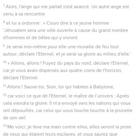
7
Alors, l'ange qui me parlait s'est avancé. Un autre ange est
venu à sa rencontre
8
et lui a ordonné : « Cours dire à ce jeune homme :
‘Jérusalem sera une ville ouverte à cause du grand nombre
d'hommes et de bêtes qui y vivront.
9
Je serai moi-même pour elle une muraille de feu tout
autour, déclare l'Eternel, et je serai sa gloire au milieu d'elle.’
10
» Allons, allons ! Fuyez du pays du nord, déclare l'Eternel,
car je vous avais dispersés aux quatre coins de l'horizon,
déclare l'Eternel.
11
Allons ! Sauve-toi, Sion, toi qui habites à Babylone,
12
car voici ce que dit l'Eternel, le maître de l’univers : Après
cela viendra la gloire. Il m'a envoyé vers les nations qui vous
ont dépouillés, car celui qui vous touche touche à la prunelle
de son œil.
13
Me voici, je lève ma main contre elles, elles seront la proie
de ceux qui étaient leurs esclaves, et vous saurez que