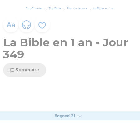
TopChrétien
TopBible
Plan de lecture
La Bible en 1 an
La Bible en 1 an - Jour
349
Sommaire
Segond 21