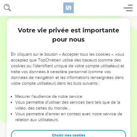
Votre vie privée est importante
pour nous
NE MANQUEZ PAS L’ÉVÉNEMENT
En cliquant sur le bouton « Accepter tous les cookies », vous
DE L’ANNÉE !
acceptez que TopChrétien utilise des traceurs (comme des
cookies ou l'identifiant unique de votre compte utilisateur) et
ET SI LEURS ERREURS POUVAIENT VOUS ÉVITER LES
traite vos données à caractère personnel (comme vos
VOTRES ?
données de navigation et les informations renseignées dans
votre compte utilisateur) dans les buts suivants :
On admire souvent les leaders pour leurs réussites, leur impact,
leur foi ou leur vision. Mais on voit moins les doutes, les erreurs
Mesurer l'audience de notre service
Vous permettre d'utiliser des services tiers tels que de la
et les saisons difficiles qu'ils ont traversés, alors même que ce
vidéo, des cartes du monde…
sont elles qui les ont façonnés.
Vous permettre d'entrer en contact avec notre service de
relation aux utilisateurs.
Dans cette conférence, leaders, entrepreneurs, et responsables
reviennent sur les erreurs marquantes de leur parcours et les
clés pour avancer avec plus de sagesse afin que leurs erreurs
Choisir mes cookies