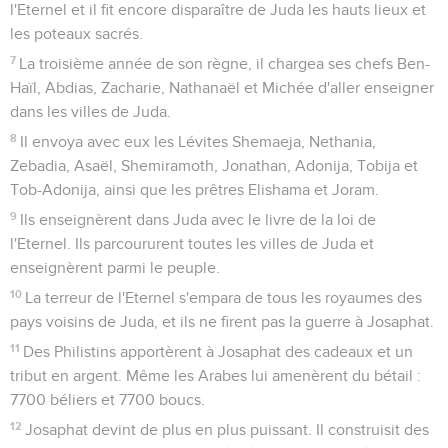
l'Eternel et il fit encore disparaître de Juda les hauts lieux et
les poteaux sacrés.
7
La troisième année de son règne, il chargea ses chefs Ben-
Haïl, Abdias, Zacharie, Nathanaël et Michée d'aller enseigner
dans les villes de Juda.
8
Il envoya avec eux les Lévites Shemaeja, Nethania,
Zebadia, Asaël, Shemiramoth, Jonathan, Adonija, Tobija et
Tob-Adonija, ainsi que les prêtres Elishama et Joram.
9
Ils enseignèrent dans Juda avec le livre de la loi de
l'Eternel. Ils parcoururent toutes les villes de Juda et
enseignèrent parmi le peuple.
10
La terreur de l'Eternel s'empara de tous les royaumes des
pays voisins de Juda, et ils ne firent pas la guerre à Josaphat.
11
Des Philistins apportèrent à Josaphat des cadeaux et un
tribut en argent. Même les Arabes lui amenèrent du bétail :
7700 béliers et 7700 boucs.
12
Josaphat devint de plus en plus puissant. Il construisit des