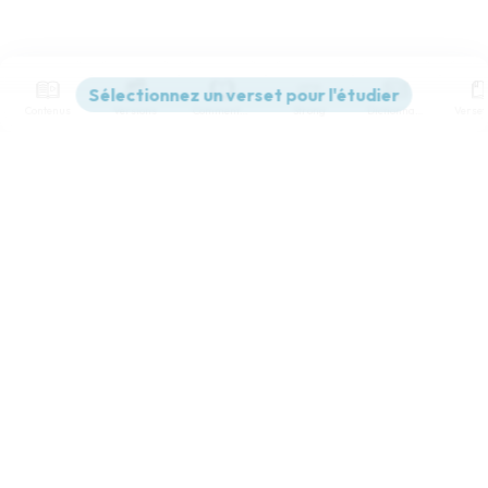
Contenus
Versions
Commentaires
Strong
Dictionnaire
Paramètres de lecture
Afficher les numéros de versets
Mode dyslexique
Désactivé
Simple
Coul
eur
Police d'écriture
Serif
Sans-serif