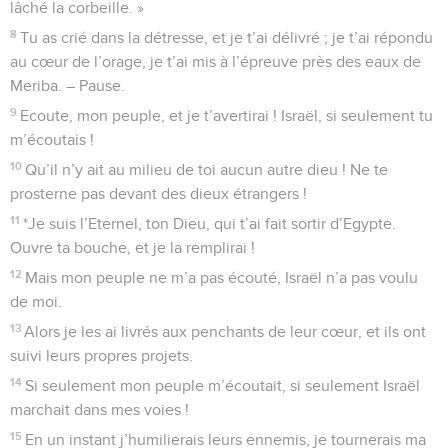
lâché la corbeille. »
8
Tu as crié dans la détresse, et je t’ai délivré ; je t’ai répondu
au cœur de l’orage, je t’ai mis à l’épreuve près des eaux de
Meriba. – Pause.
9
Ecoute, mon peuple, et je t’avertirai ! Israël, si seulement tu
m’écoutais !
10
Qu’il n’y ait au milieu de toi aucun autre dieu ! Ne te
prosterne pas devant des dieux étrangers !
11
*Je suis l’Eternel, ton Dieu, qui t’ai fait sortir d’Egypte.
Ouvre ta bouche, et je la remplirai !
12
Mais mon peuple ne m’a pas écouté, Israël n’a pas voulu
de moi.
13
Alors je les ai livrés aux penchants de leur cœur, et ils ont
suivi leurs propres projets.
14
Si seulement mon peuple m’écoutait, si seulement Israël
marchait dans mes voies !
15
En un instant j’humilierais leurs ennemis, je tournerais ma