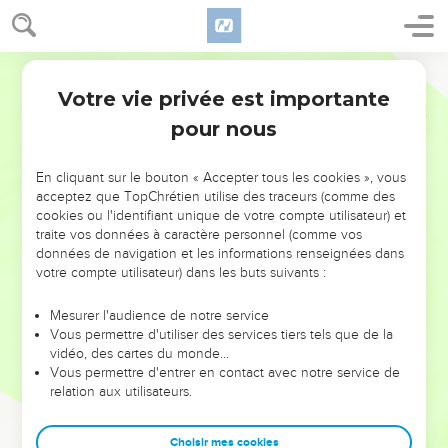
Votre vie privée est importante
pour nous
NE MANQUEZ PAS L’ÉVÉNEMENT
En cliquant sur le bouton « Accepter tous les cookies », vous
DE L’ANNÉE !
acceptez que TopChrétien utilise des traceurs (comme des
cookies ou l'identifiant unique de votre compte utilisateur) et
ET SI LEURS ERREURS POUVAIENT VOUS ÉVITER LES
traite vos données à caractère personnel (comme vos
VOTRES ?
données de navigation et les informations renseignées dans
votre compte utilisateur) dans les buts suivants :
On admire souvent les leaders pour leurs réussites, leur impact,
leur foi ou leur vision. Mais on voit moins les doutes, les erreurs
Mesurer l'audience de notre service
Vous permettre d'utiliser des services tiers tels que de la
et les saisons difficiles qu'ils ont traversés, alors même que ce
vidéo, des cartes du monde…
sont elles qui les ont façonnés.
Vous permettre d'entrer en contact avec notre service de
relation aux utilisateurs.
Dans cette conférence, leaders, entrepreneurs, et responsables
reviennent sur les erreurs marquantes de leur parcours et les
clés pour avancer avec plus de sagesse afin que leurs erreurs
Choisir mes cookies