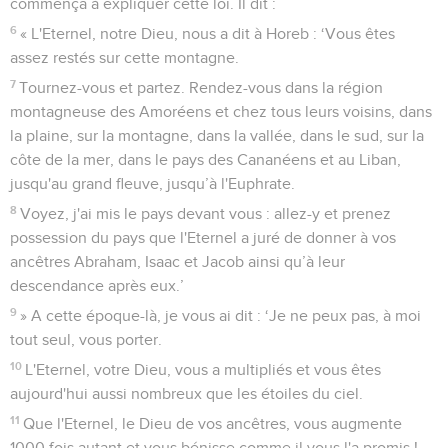
commença à expliquer cette loi. Il dit :
6
« L'Eternel, notre Dieu, nous a dit à Horeb : ‘Vous êtes
assez restés sur cette montagne.
7
Tournez-vous et partez. Rendez-vous dans la région
montagneuse des Amoréens et chez tous leurs voisins, dans
la plaine, sur la montagne, dans la vallée, dans le sud, sur la
côte de la mer, dans le pays des Cananéens et au Liban,
jusqu'au grand fleuve, jusqu’à l'Euphrate.
8
Voyez, j'ai mis le pays devant vous : allez-y et prenez
possession du pays que l'Eternel a juré de donner à vos
ancêtres Abraham, Isaac et Jacob ainsi qu’à leur
descendance après eux.’
9
» A cette époque-là, je vous ai dit : ‘Je ne peux pas, à moi
tout seul, vous porter.
10
L'Eternel, votre Dieu, vous a multipliés et vous êtes
aujourd'hui aussi nombreux que les étoiles du ciel.
11
Que l'Eternel, le Dieu de vos ancêtres, vous augmente
1000 fois autant et vous bénisse comme il vous l'a promis !