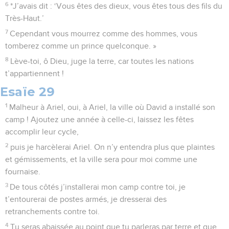
6
*J’avais dit : ‘Vous êtes des dieux, vous êtes tous des fils du
Très-Haut.’
7
Cependant vous mourrez comme des hommes, vous
tomberez comme un prince quelconque. »
8
Lève-toi, ô Dieu, juge la terre, car toutes les nations
t’appartiennent !
Esaïe 29
1
Malheur à Ariel, oui, à Ariel, la ville où David a installé son
camp ! Ajoutez une année à celle-ci, laissez les fêtes
accomplir leur cycle,
2
puis je harcèlerai Ariel. On n’y entendra plus que plaintes
et gémissements, et la ville sera pour moi comme une
fournaise.
3
De tous côtés j’installerai mon camp contre toi, je
t’entourerai de postes armés, je dresserai des
retranchements contre toi.
4
Tu seras abaissée au point que tu parleras par terre et que