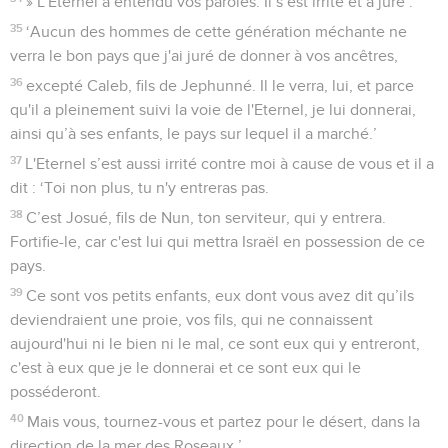
» L'Eternel a entendu vos paroles. Il s’est irrité et a juré :
35
‘Aucun des hommes de cette génération méchante ne
verra le bon pays que j'ai juré de donner à vos ancêtres,
36
excepté Caleb, fils de Jephunné. Il le verra, lui, et parce
qu'il a pleinement suivi la voie de l'Eternel, je lui donnerai,
ainsi qu’à ses enfants, le pays sur lequel il a marché.’
37
L'Eternel s’est aussi irrité contre moi à cause de vous et il a
dit : ‘Toi non plus, tu n'y entreras pas.
38
C’est Josué, fils de Nun, ton serviteur, qui y entrera.
Fortifie-le, car c'est lui qui mettra Israël en possession de ce
pays.
39
Ce sont vos petits enfants, eux dont vous avez dit qu’ils
deviendraient une proie, vos fils, qui ne connaissent
aujourd'hui ni le bien ni le mal, ce sont eux qui y entreront,
c'est à eux que je le donnerai et ce sont eux qui le
posséderont.
40
Mais vous, tournez-vous et partez pour le désert, dans la
direction de la mer des Roseaux.’