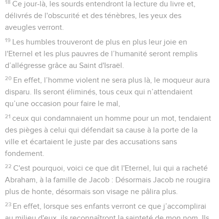
18
Ce jour-là, les sourds entendront la lecture du livre et,
délivrés de l'obscurité et des ténèbres, les yeux des
aveugles verront.
19
Les humbles trouveront de plus en plus leur joie en
l'Eternel et les plus pauvres de l’humanité seront remplis
d’allégresse grâce au Saint d'Israël.
20
En effet, l’homme violent ne sera plus là, le moqueur aura
disparu. Ils seront éliminés, tous ceux qui n’attendaient
qu’une occasion pour faire le mal,
21
ceux qui condamnaient un homme pour un mot, tendaient
des pièges à celui qui défendait sa cause à la porte de la
ville et écartaient le juste par des accusations sans
fondement.
22
C'est pourquoi, voici ce que dit l'Eternel, lui qui a racheté
Abraham, à la famille de Jacob : Désormais Jacob ne rougira
plus de honte, désormais son visage ne pâlira plus.
23
En effet, lorsque ses enfants verront ce que j’accomplirai
au milieu d'eux, ils reconnaîtront la sainteté de mon nom. Ils