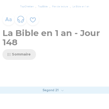
TopChrétien
TopBible
Plan de lecture
La Bible en 1 an
La Bible en 1 an - Jour
148
Sommaire
Segond 21