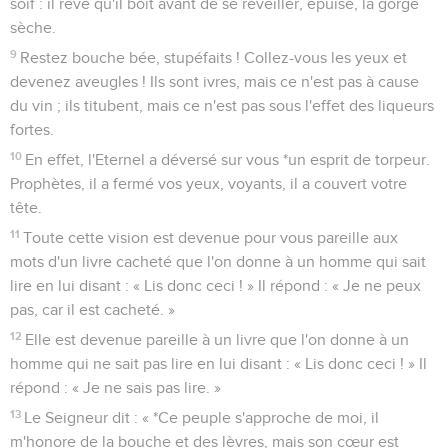
soif : il rêve qu'il boit avant de se réveiller, épuisé, la gorge
sèche.
9
Restez bouche bée, stupéfaits ! Collez-vous les yeux et
devenez aveugles ! Ils sont ivres, mais ce n'est pas à cause
du vin ; ils titubent, mais ce n'est pas sous l'effet des liqueurs
fortes.
10
En effet, l'Eternel a déversé sur vous *un esprit de torpeur.
Prophètes, il a fermé vos yeux, voyants, il a couvert votre
tête.
11
Toute cette vision est devenue pour vous pareille aux
mots d'un livre cacheté que l'on donne à un homme qui sait
lire en lui disant : « Lis donc ceci ! » Il répond : « Je ne peux
pas, car il est cacheté. »
12
Elle est devenue pareille à un livre que l'on donne à un
homme qui ne sait pas lire en lui disant : « Lis donc ceci ! » Il
répond : « Je ne sais pas lire. »
13
Le Seigneur dit : « *Ce peuple s'approche de moi, il
m'honore de la bouche et des lèvres, mais son cœur est