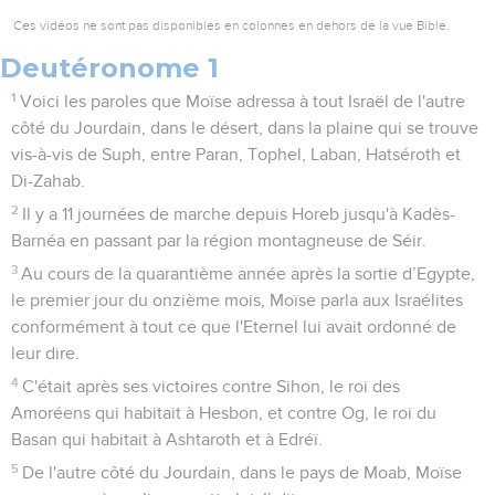
Ces vidéos ne sont pas disponibles en colonnes en dehors de la vue Bible.
Deutéronome 1
1
Voici les paroles que Moïse adressa à tout Israël de l'autre
côté du Jourdain, dans le désert, dans la plaine qui se trouve
vis-à-vis de Suph, entre Paran, Tophel, Laban, Hatséroth et
Di-Zahab.
2
Il y a 11 journées de marche depuis Horeb jusqu'à Kadès-
Barnéa en passant par la région montagneuse de Séir.
3
Au cours de la quarantième année après la sortie d’Egypte,
le premier jour du onzième mois, Moïse parla aux Israélites
conformément à tout ce que l'Eternel lui avait ordonné de
leur dire.
4
C'était après ses victoires contre Sihon, le roi des
Amoréens qui habitait à Hesbon, et contre Og, le roi du
Basan qui habitait à Ashtaroth et à Edréï.
5
De l'autre côté du Jourdain, dans le pays de Moab, Moïse