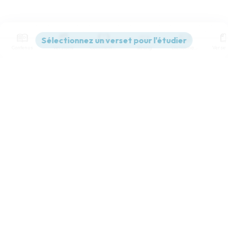
Contenus
Versions
Commentaires
Strong
Dictionnaire
Paramètres de lecture
Afficher les numéros de versets
Mode dyslexique
Désactivé
Simple
Coul
eur
Police d'écriture
Serif
Sans-serif