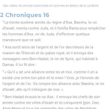
Ces vidéos ne sont pas disponibles en colonnes en dehors de la vue Bible.
2 Chroniques 16
1
La trente-sixième année du règne d'Asa, Baesha, le roi
d'Israël, monta contre Juda, et il fortifia Rama pour empêcher
les hommes d'Asa, roi de Juda, d’effectuer quelque
manœuvre que ce soit.
2
Asa sortit alors de l'argent et de l'or des trésors de la
maison de l'Eternel et du palais royal, et il envoya des
messagers vers Ben-Hadad, le roi de Syrie, qui habitait à
Damas. Il lui fit dire :
3
« Qu'il y ait une alliance entre toi et moi, comme il en a
existé une entre ton père et le mien ! Vois, je t'envoie de
l'argent et de l'or. Va rompre ton alliance avec Baesha, le roi
d'Israël, afin qu'il s'éloigne de moi. »
4
Ben-Hadad écouta le roi Asa : il envoya les chefs de son
armée contre les villes d'Israël et ils conquirent Ijjon, Dan,
Abel-Maïm et tous les entrepôts des villes de Nephthali.