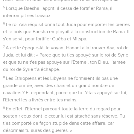
5
Lorsque Baesha l'apprit, il cessa de fortifier Rama, il
interrompit ses travaux.
6
Le roi Asa réquisitionna tout Juda pour emporter les pierres
et le bois que Baesha employait à la construction de Rama. Il
s'en servit pour fortifier Guéba et Mitspa.
7
A cette époque-là, le voyant Hanani alla trouver Asa, roi de
Juda, et lui dit : « Parce que tu t'es appuyé sur le roi de Syrie
et que tu ne t'es pas appuyé sur l'Eternel, ton Dieu, l'armée
du roi de Syrie t’a échappé.
8
Les Ethiopiens et les Libyens ne formaient-ils pas une
grande armée, avec des chars et un grand nombre de
cavaliers ? Et cependant, parce que tu t'étais appuyé sur lui,
l'Eternel les a livrés entre tes mains.
9
En effet, l'Eternel parcourt toute la terre du regard pour
soutenir ceux dont le cœur lui est attaché sans réserve. Tu
t’es comporté de façon stupide dans cette affaire, car
désormais tu auras des guerres. »