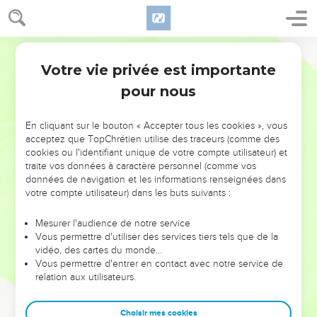
Votre vie privée est importante
pour nous
NE MANQUEZ PAS L’ÉVÉNEMENT
En cliquant sur le bouton « Accepter tous les cookies », vous
DE L’ANNÉE !
acceptez que TopChrétien utilise des traceurs (comme des
cookies ou l'identifiant unique de votre compte utilisateur) et
ET SI LEURS ERREURS POUVAIENT VOUS ÉVITER LES
traite vos données à caractère personnel (comme vos
VOTRES ?
données de navigation et les informations renseignées dans
votre compte utilisateur) dans les buts suivants :
On admire souvent les leaders pour leurs réussites, leur impact,
leur foi ou leur vision. Mais on voit moins les doutes, les erreurs
Mesurer l'audience de notre service
Vous permettre d'utiliser des services tiers tels que de la
et les saisons difficiles qu'ils ont traversés, alors même que ce
vidéo, des cartes du monde…
sont elles qui les ont façonnés.
Vous permettre d'entrer en contact avec notre service de
relation aux utilisateurs.
Dans cette conférence, leaders, entrepreneurs, et responsables
reviennent sur les erreurs marquantes de leur parcours et les
clés pour avancer avec plus de sagesse afin que leurs erreurs
Choisir mes cookies