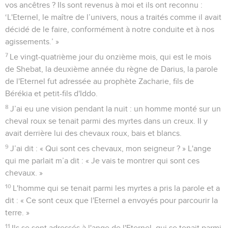
vos ancêtres ? Ils sont revenus à moi et ils ont reconnu :
‘L'Eternel, le maître de l’univers, nous a traités comme il avait
décidé de le faire, conformément à notre conduite et à nos
agissements.’ »
7
Le vingt-quatrième jour du onzième mois, qui est le mois
de Shebat, la deuxième année du règne de Darius, la parole
de l'Eternel fut adressée au prophète Zacharie, fils de
Bérékia et petit-fils d'Iddo.
8
J’ai eu une vision pendant la nuit : un homme monté sur un
cheval roux se tenait parmi des myrtes dans un creux. Il y
avait derrière lui des chevaux roux, bais et blancs.
9
J’ai dit : « Qui sont ces chevaux, mon seigneur ? » L'ange
qui me parlait m’a dit : « Je vais te montrer qui sont ces
chevaux. »
10
L'homme qui se tenait parmi les myrtes a pris la parole et a
dit : « Ce sont ceux que l'Eternel a envoyés pour parcourir la
terre. »
11
Ils se sont adressés à l'ange de l'Eternel, qui se tenait parmi