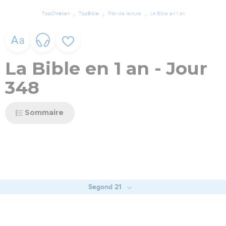
TopChrétien
TopBible
Plan de lecture
La Bible en 1 an
La Bible en 1 an - Jour
348
Sommaire
Segond 21