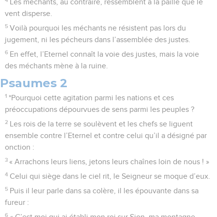
Les méchants, au contraire, ressemblent à la paille que le
vent disperse.
5
Voilà pourquoi les méchants ne résistent pas lors du
jugement, ni les pécheurs dans l’assemblée des justes.
6
En effet, l’Eternel connaît la voie des justes, mais la voie
des méchants mène à la ruine.
Psaumes 2
1
*Pourquoi cette agitation parmi les nations et ces
préoccupations dépourvues de sens parmi les peuples ?
2
Les rois de la terre se soulèvent et les chefs se liguent
ensemble contre l’Eternel et contre celui qu’il a désigné par
onction :
3
« Arrachons leurs liens, jetons leurs chaînes loin de nous ! »
4
Celui qui siège dans le ciel rit, le Seigneur se moque d’eux.
5
Puis il leur parle dans sa colère, il les épouvante dans sa
fureur :
6
« C’est moi qui ai établi mon roi sur Sion, ma montagne