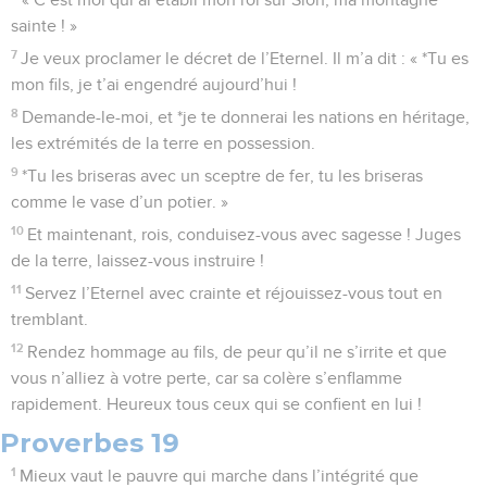
sainte ! »
7
Je veux proclamer le décret de l’Eternel. Il m’a dit : « *Tu es
mon fils, je t’ai engendré aujourd’hui !
8
Demande-le-moi, et *je te donnerai les nations en héritage,
les extrémités de la terre en possession.
9
*Tu les briseras avec un sceptre de fer, tu les briseras
comme le vase d’un potier. »
10
Et maintenant, rois, conduisez-vous avec sagesse ! Juges
de la terre, laissez-vous instruire !
11
Servez l’Eternel avec crainte et réjouissez-vous tout en
tremblant.
12
Rendez hommage au fils, de peur qu’il ne s’irrite et que
vous n’alliez à votre perte, car sa colère s’enflamme
rapidement. Heureux tous ceux qui se confient en lui !
Proverbes 19
1
Mieux vaut le pauvre qui marche dans l’intégrité que