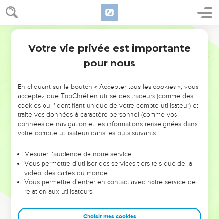
Votre vie privée est importante
pour nous
NE MANQUEZ PAS L’ÉVÉNEMENT
En cliquant sur le bouton « Accepter tous les cookies », vous
DE L’ANNÉE !
acceptez que TopChrétien utilise des traceurs (comme des
cookies ou l'identifiant unique de votre compte utilisateur) et
ET SI LEURS ERREURS POUVAIENT VOUS ÉVITER LES
traite vos données à caractère personnel (comme vos
VOTRES ?
données de navigation et les informations renseignées dans
votre compte utilisateur) dans les buts suivants :
On admire souvent les leaders pour leurs réussites, leur impact,
leur foi ou leur vision. Mais on voit moins les doutes, les erreurs
Mesurer l'audience de notre service
Vous permettre d'utiliser des services tiers tels que de la
et les saisons difficiles qu'ils ont traversés, alors même que ce
vidéo, des cartes du monde…
sont elles qui les ont façonnés.
Vous permettre d'entrer en contact avec notre service de
relation aux utilisateurs.
Dans cette conférence, leaders, entrepreneurs, et responsables
reviennent sur les erreurs marquantes de leur parcours et les
clés pour avancer avec plus de sagesse afin que leurs erreurs
Choisir mes cookies