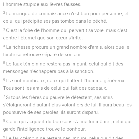
l’homme stupide aux lèvres fausses.
2
Le manque de connaissance n'est bon pour personne, et
celui qui précipite ses pas tombe dans le péché.
3
C’est la folie de l'homme qui pervertit sa voie, mais c'est
contre l'Eternel que son cœur s'irrite.
4
La richesse procure un grand nombre d'amis, alors que le
faible se retrouve séparé de son ami.
5
Le faux témoin ne restera pas impuni, celui qui dit des
mensonges n'échappera pas à la sanction.
6
Ils sont nombreux, ceux qui flattent l’homme généreux.
Tous sont les amis de celui qui fait des cadeaux.
7
Si tous les frères du pauvre le détestent, ses amis
s'éloigneront d’autant plus volontiers de lui. Il aura beau les
poursuivre de ses paroles, ils auront disparu.
8
Celui qui acquiert du bon sens s’aime lui-même ; celui qui
garde l'intelligence trouve le bonheur.
9
Le faux témoin ne restera pas impuni, celui qui dit des