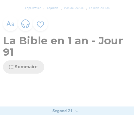
TopChrétien
TopBible
Plan de lecture
La Bible en 1 an
La Bible en 1 an - Jour
91
Sommaire
Segond 21