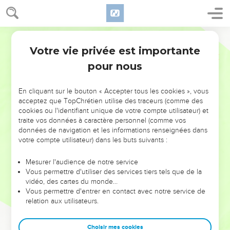
Votre vie privée est importante
pour nous
NE MANQUEZ PAS L’ÉVÉNEMENT
En cliquant sur le bouton « Accepter tous les cookies », vous
DE L’ANNÉE !
acceptez que TopChrétien utilise des traceurs (comme des
cookies ou l'identifiant unique de votre compte utilisateur) et
ET SI LEURS ERREURS POUVAIENT VOUS ÉVITER LES
traite vos données à caractère personnel (comme vos
VOTRES ?
données de navigation et les informations renseignées dans
votre compte utilisateur) dans les buts suivants :
On admire souvent les leaders pour leurs réussites, leur impact,
leur foi ou leur vision. Mais on voit moins les doutes, les erreurs
Mesurer l'audience de notre service
Vous permettre d'utiliser des services tiers tels que de la
et les saisons difficiles qu'ils ont traversés, alors même que ce
vidéo, des cartes du monde…
sont elles qui les ont façonnés.
Vous permettre d'entrer en contact avec notre service de
relation aux utilisateurs.
Dans cette conférence, leaders, entrepreneurs, et responsables
reviennent sur les erreurs marquantes de leur parcours et les
clés pour avancer avec plus de sagesse afin que leurs erreurs
Choisir mes cookies