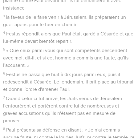
plainte contre Paul devant lui. Ils lui demandèrent avec
insistance
3
la faveur de le faire venir à Jérusalem. Ils préparaient un
guet-apens pour le tuer en chemin.
4
Festus répondit alors que Paul était gardé à Césarée et que
lui-même devait bientôt repartir.
5
« Que ceux parmi vous qui sont compétents descendent
avec moi, dit-il, et si cet homme a commis une faute, qu'ils
l'accusent. »
6
Festus ne passa que huit à dix jours parmi eux, puis il
redescendit à Césarée. Le lendemain, il prit place au tribunal
et donna l'ordre d'amener Paul.
7
Quand celui-ci fut arrivé, les Juifs venus de Jérusalem
l'entourèrent et portèrent contre lui de nombreuses et
graves accusations qu'ils n'étaient pas en mesure de
prouver.
8
Paul présenta sa défense en disant : « Je n'ai commis
aucune faute, ni contre la loi des Juifs, ni contre le temple, ni