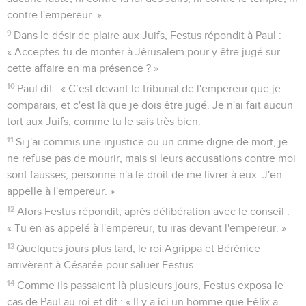
contre l'empereur. »
9
Dans le désir de plaire aux Juifs, Festus répondit à Paul :
« Acceptes-tu de monter à Jérusalem pour y être jugé sur
cette affaire en ma présence ? »
10
Paul dit : « C’est devant le tribunal de l'empereur que je
comparais, et c'est là que je dois être jugé. Je n'ai fait aucun
tort aux Juifs, comme tu le sais très bien.
11
Si j'ai commis une injustice ou un crime digne de mort, je
ne refuse pas de mourir, mais si leurs accusations contre moi
sont fausses, personne n'a le droit de me livrer à eux. J'en
appelle à l'empereur. »
12
Alors Festus répondit, après délibération avec le conseil :
« Tu en as appelé à l'empereur, tu iras devant l'empereur. »
13
Quelques jours plus tard, le roi Agrippa et Bérénice
arrivèrent à Césarée pour saluer Festus.
14
Comme ils passaient là plusieurs jours, Festus exposa le
cas de Paul au roi et dit : « Il y a ici un homme que Félix a