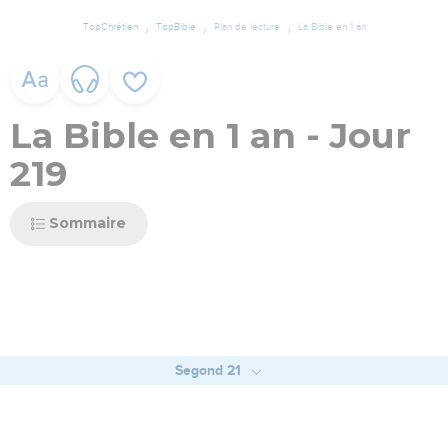
TopChrétien
TopBible
Plan de lecture
La Bible en 1 an
La Bible en 1 an - Jour
219
Sommaire
Segond 21