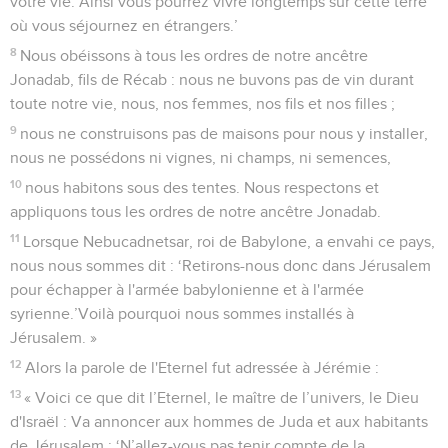
votre vie. Ainsi vous pourrez vivre longtemps sur cette terre
où vous séjournez en étrangers.’
8
Nous obéissons à tous les ordres de notre ancêtre
Jonadab, fils de Récab : nous ne buvons pas de vin durant
toute notre vie, nous, nos femmes, nos fils et nos filles ;
9
nous ne construisons pas de maisons pour nous y installer,
nous ne possédons ni vignes, ni champs, ni semences,
10
nous habitons sous des tentes. Nous respectons et
appliquons tous les ordres de notre ancêtre Jonadab.
11
Lorsque Nebucadnetsar, roi de Babylone, a envahi ce pays,
nous nous sommes dit : ‘Retirons-nous donc dans Jérusalem
pour échapper à l'armée babylonienne et à l'armée
syrienne.’Voilà pourquoi nous sommes installés à
Jérusalem. »
12
Alors la parole de l'Eternel fut adressée à Jérémie :
13
« Voici ce que dit l’Eternel, le maître de l’univers, le Dieu
d'Israël : Va annoncer aux hommes de Juda et aux habitants
de Jérusalem : ‘N’allez-vous pas tenir compte de la