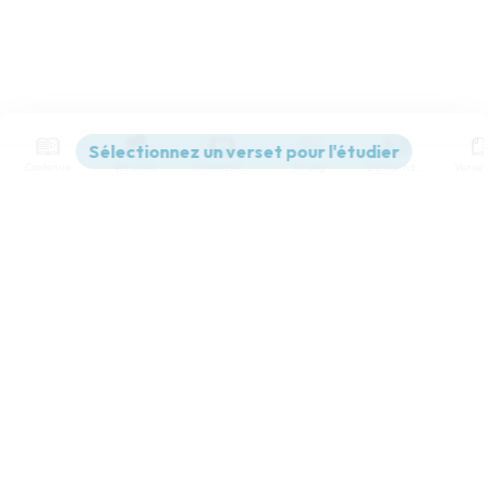
Contenus
Versions
Commentaires
Strong
Dictionnaire
Paramètres de lecture
Afficher les numéros de versets
Mode dyslexique
Désactivé
Simple
Coul
eur
Police d'écriture