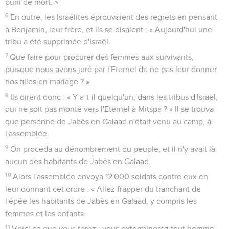
puni de mort. »
6
En outre, les Israélites éprouvaient des regrets en pensant
à Benjamin, leur frère, et ils se disaient : « Aujourd'hui une
tribu a été supprimée d'Israël.
7
Que faire pour procurer des femmes aux survivants,
puisque nous avons juré par l'Eternel de ne pas leur donner
nos filles en mariage ? »
8
Ils dirent donc : « Y a-t-il quelqu'un, dans les tribus d'Israël,
qui ne soit pas monté vers l'Eternel à Mitspa ? » Il se trouva
que personne de Jabès en Galaad n'était venu au camp, à
l'assemblée.
9
On procéda au dénombrement du peuple, et il n'y avait là
aucun des habitants de Jabès en Galaad.
10
Alors l'assemblée envoya 12'000 soldats contre eux en
leur donnant cet ordre : « Allez frapper du tranchant de
l'épée les habitants de Jabès en Galaad, y compris les
femmes et les enfants.
11
Voici ce que vous ferez : vous exterminerez tout homme