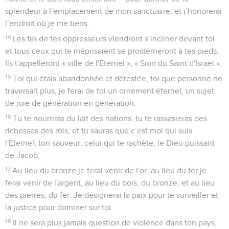
splendeur à l’emplacement de mon sanctuaire, et j’honorerai
l’endroit où je me tiens.
14
Les fils de tes oppresseurs viendront s’incliner devant toi
et tous ceux qui te méprisaient se prosterneront à tes pieds.
Ils t'appelleront « ville de l'Eternel », « Sion du Saint d'Israël ».
15
Toi qui étais abandonnée et détestée, toi que personne ne
traversait plus, je ferai de toi un ornement éternel, un sujet
de joie de génération en génération.
16
Tu te nourriras du lait des nations, tu te rassasieras des
richesses des rois, et tu sauras que c’est moi qui suis
l'Eternel, ton sauveur, celui qui te rachète, le Dieu puissant
de Jacob.
17
Au lieu du bronze je ferai venir de l'or, au lieu du fer je
ferai venir de l'argent, au lieu du bois, du bronze, et au lieu
des pierres, du fer. Je désignerai la paix pour te surveiller et
la justice pour dominer sur toi.
18
Il ne sera plus jamais question de violence dans ton pays,