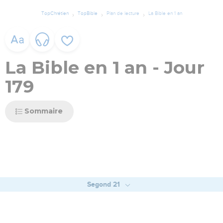
TopChrétien
TopBible
Plan de lecture
La Bible en 1 an
La Bible en 1 an - Jour
179
Sommaire
Segond 21