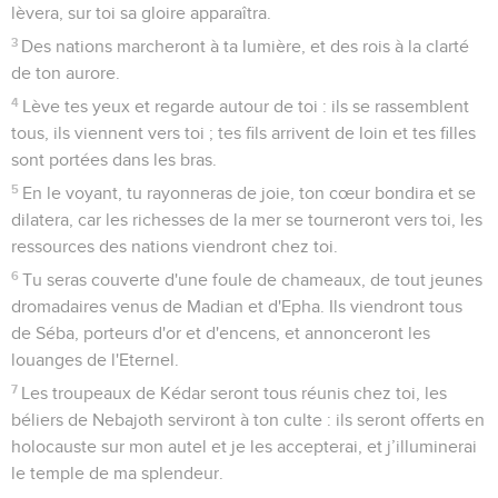
lèvera, sur toi sa gloire apparaîtra.
3
Des nations marcheront à ta lumière, et des rois à la clarté
de ton aurore.
4
Lève tes yeux et regarde autour de toi : ils se rassemblent
tous, ils viennent vers toi ; tes fils arrivent de loin et tes filles
sont portées dans les bras.
5
En le voyant, tu rayonneras de joie, ton cœur bondira et se
dilatera, car les richesses de la mer se tourneront vers toi, les
ressources des nations viendront chez toi.
6
Tu seras couverte d'une foule de chameaux, de tout jeunes
dromadaires venus de Madian et d'Epha. Ils viendront tous
de Séba, porteurs d'or et d'encens, et annonceront les
louanges de l'Eternel.
7
Les troupeaux de Kédar seront tous réunis chez toi, les
béliers de Nebajoth serviront à ton culte : ils seront offerts en
holocauste sur mon autel et je les accepterai, et j’illuminerai
le temple de ma splendeur.