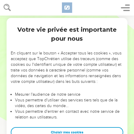
Votre vie privée est importante
pour nous
NE MANQUEZ PAS L’ÉVÉNEMENT
En cliquant sur le bouton « Accepter tous les cookies », vous
DE L’ANNÉE !
acceptez que TopChrétien utilise des traceurs (comme des
cookies ou l'identifiant unique de votre compte utilisateur) et
ET SI LEURS ERREURS POUVAIENT VOUS ÉVITER LES
traite vos données à caractère personnel (comme vos
VOTRES ?
données de navigation et les informations renseignées dans
votre compte utilisateur) dans les buts suivants :
On admire souvent les leaders pour leurs réussites, leur impact,
leur foi ou leur vision. Mais on voit moins les doutes, les erreurs
Mesurer l'audience de notre service
Vous permettre d'utiliser des services tiers tels que de la
et les saisons difficiles qu'ils ont traversés, alors même que ce
vidéo, des cartes du monde…
sont elles qui les ont façonnés.
Vous permettre d'entrer en contact avec notre service de
relation aux utilisateurs.
Dans cette conférence, leaders, entrepreneurs, et responsables
reviennent sur les erreurs marquantes de leur parcours et les
clés pour avancer avec plus de sagesse afin que leurs erreurs
Choisir mes cookies