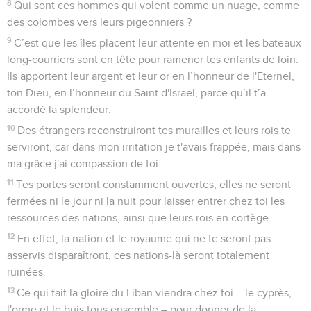
8
Qui sont ces hommes qui volent comme un nuage, comme
des colombes vers leurs pigeonniers ?
9
C’est que les îles placent leur attente en moi et les bateaux
long-courriers sont en tête pour ramener tes enfants de loin.
Ils apportent leur argent et leur or en l’honneur de l'Eternel,
ton Dieu, en l’honneur du Saint d'Israël, parce qu’il t’a
accordé la splendeur.
10
Des étrangers reconstruiront tes murailles et leurs rois te
serviront, car dans mon irritation je t'avais frappée, mais dans
ma grâce j'ai compassion de toi.
11
Tes portes seront constamment ouvertes, elles ne seront
fermées ni le jour ni la nuit pour laisser entrer chez toi les
ressources des nations, ainsi que leurs rois en cortège.
12
En effet, la nation et le royaume qui ne te seront pas
asservis disparaîtront, ces nations-là seront totalement
ruinées.
13
Ce qui fait la gloire du Liban viendra chez toi – le cyprès,
l'orme et le buis tous ensemble – pour donner de la