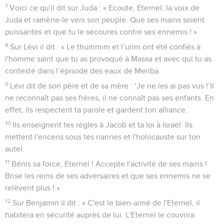
7
Voici ce qu'il dit sur Juda : « Ecoute, Eternel, la voix de
Juda et ramène-le vers son peuple. Que ses mains soient
puissantes et que tu le secoures contre ses ennemis ! »
8
Sur Lévi il dit : « Le thummim et l’urim ont été confiés à
l'homme saint que tu as provoqué à Massa et avec qui tu as
contesté dans l’épisode des eaux de Meriba.
9
Lévi dit de son père et de sa mère : ‘Je ne les ai pas vus !’Il
ne reconnaît pas ses frères, il ne connaît pas ses enfants. En
effet, ils respectent ta parole et gardent ton alliance.
10
Ils enseignent tes règles à Jacob et ta loi à Israël. Ils
mettent l'encens sous tes narines et l'holocauste sur ton
autel.
11
Bénis sa force, Eternel ! Accepte l'activité de ses mains !
Brise les reins de ses adversaires et que ses ennemis ne se
relèvent plus ! »
12
Sur Benjamin il dit : « C'est le bien-aimé de l'Eternel, il
habitera en sécurité auprès de lui. L'Eternel le couvrira