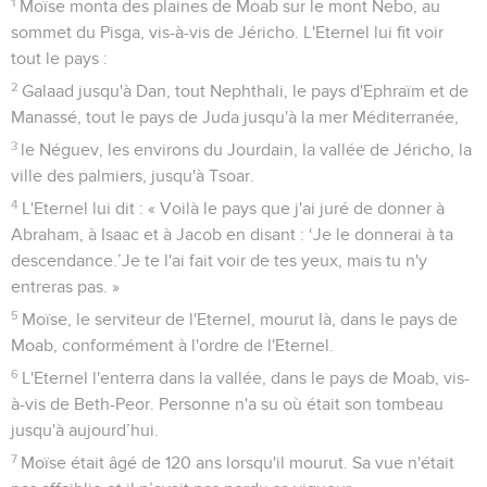
1
Moïse monta des plaines de Moab sur le mont Nebo, au
sommet du Pisga, vis-à-vis de Jéricho. L'Eternel lui fit voir
tout le pays :
2
Galaad jusqu'à Dan, tout Nephthali, le pays d'Ephraïm et de
Manassé, tout le pays de Juda jusqu'à la mer Méditerranée,
3
le Néguev, les environs du Jourdain, la vallée de Jéricho, la
ville des palmiers, jusqu'à Tsoar.
4
L'Eternel lui dit : « Voilà le pays que j'ai juré de donner à
Abraham, à Isaac et à Jacob en disant : ‘Je le donnerai à ta
descendance.’Je te l'ai fait voir de tes yeux, mais tu n'y
entreras pas. »
5
Moïse, le serviteur de l'Eternel, mourut là, dans le pays de
Moab, conformément à l'ordre de l'Eternel.
6
L'Eternel l'enterra dans la vallée, dans le pays de Moab, vis-
à-vis de Beth-Peor. Personne n'a su où était son tombeau
jusqu'à aujourd’hui.
7
Moïse était âgé de 120 ans lorsqu'il mourut. Sa vue n'était