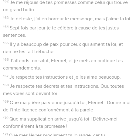
162
Je me réjouis de tes promesses comme celui qui trouve
un grand butin.
163
Je déteste, j’ai en horreur le mensonge, mais j’aime ta loi.
164
Sept fois par jour je te célèbre à cause de tes justes
sentences.
165
Il y a beaucoup de paix pour ceux qui aiment ta loi, et
rien ne les fait trébucher.
166
J’attends ton salut, Eternel, et je mets en pratique tes
commandements.
167
Je respecte tes instructions et je les aime beaucoup.
168
Je respecte tes décrets et tes instructions. Oui, toutes
mes voies sont devant toi.
169
Que ma prière parvienne jusqu’à toi, Eternel ! Donne-moi
de l’intelligence conformément à ta parole !
170
Que ma supplication arrive jusqu’à toi ! Délivre-moi
conformément à ta promesse !
171
Que mes lèvres proclament ta louange, car tu