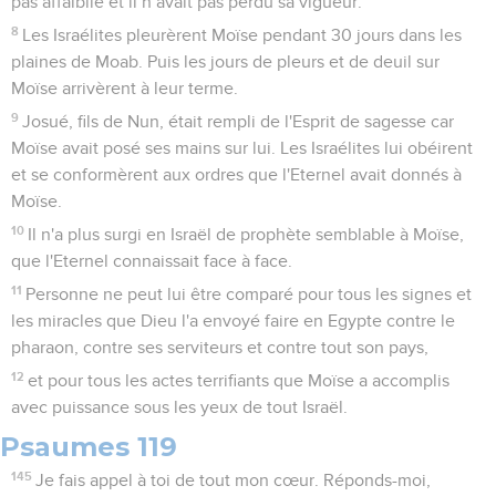
pas affaiblie et il n’avait pas perdu sa vigueur.
8
Les Israélites pleurèrent Moïse pendant 30 jours dans les
plaines de Moab. Puis les jours de pleurs et de deuil sur
Moïse arrivèrent à leur terme.
9
Josué, fils de Nun, était rempli de l'Esprit de sagesse car
Moïse avait posé ses mains sur lui. Les Israélites lui obéirent
et se conformèrent aux ordres que l'Eternel avait donnés à
Moïse.
10
Il n'a plus surgi en Israël de prophète semblable à Moïse,
que l'Eternel connaissait face à face.
11
Personne ne peut lui être comparé pour tous les signes et
les miracles que Dieu l'a envoyé faire en Egypte contre le
pharaon, contre ses serviteurs et contre tout son pays,
12
et pour tous les actes terrifiants que Moïse a accomplis
avec puissance sous les yeux de tout Israël.
Psaumes 119
145
Je fais appel à toi de tout mon cœur. Réponds-moi,