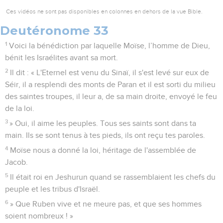
Ces vidéos ne sont pas disponibles en colonnes en dehors de la vue Bible.
Deutéronome 33
1
Voici la bénédiction par laquelle Moïse, l’homme de Dieu,
bénit les Israélites avant sa mort.
2
Il dit : « L'Eternel est venu du Sinaï, il s'est levé sur eux de
Séir, il a resplendi des monts de Paran et il est sorti du milieu
des saintes troupes, il leur a, de sa main droite, envoyé le feu
de la loi.
3
» Oui, il aime les peuples. Tous ses saints sont dans ta
main. Ils se sont tenus à tes pieds, ils ont reçu tes paroles.
4
Moïse nous a donné la loi, héritage de l'assemblée de
Jacob.
5
Il était roi en Jeshurun quand se rassemblaient les chefs du
peuple et les tribus d'Israël.
6
» Que Ruben vive et ne meure pas, et que ses hommes
soient nombreux ! »