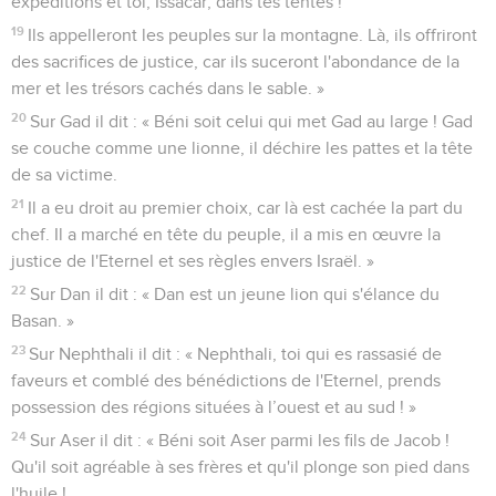
expéditions et toi, Issacar, dans tes tentes !
19
Ils appelleront les peuples sur la montagne. Là, ils offriront
des sacrifices de justice, car ils suceront l'abondance de la
mer et les trésors cachés dans le sable. »
20
Sur Gad il dit : « Béni soit celui qui met Gad au large ! Gad
se couche comme une lionne, il déchire les pattes et la tête
de sa victime.
21
Il a eu droit au premier choix, car là est cachée la part du
chef. Il a marché en tête du peuple, il a mis en œuvre la
justice de l'Eternel et ses règles envers Israël. »
22
Sur Dan il dit : « Dan est un jeune lion qui s'élance du
Basan. »
23
Sur Nephthali il dit : « Nephthali, toi qui es rassasié de
faveurs et comblé des bénédictions de l'Eternel, prends
possession des régions situées à l’ouest et au sud ! »
24
Sur Aser il dit : « Béni soit Aser parmi les fils de Jacob !
Qu'il soit agréable à ses frères et qu'il plonge son pied dans
l'huile !