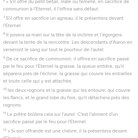
6
» S'il offre du petit bétail, mâle ou femelle, en sacrifice de
communion à l'Eternel, il l'offrira sans défaut.
7
S'il offre en sacrifice un agneau, il le présentera devant
l'Eternel.
8
Il posera sa main sur la tête de la victime et l’égorgera
devant la tente de la rencontre. Les descendants d'Aaron en
verseront le sang sur tout le pourtour de l'autel.
9
De ce sacrifice de communion, il offrira en sacrifice passé
par le feu pour l'Eternel la graisse, la queue entière, qu'il
séparera près de l'échine, la graisse qui couvre les entrailles
et toute celle qui y est attachée,
10
les deux rognons et la graisse qui les entoure, qui couvre
les flancs, et le grand lobe du foie, qu'il détachera près des
rognons.
11
Le prêtre brûlera cela sur l'autel. C'est l'aliment d'un
sacrifice passé par le feu pour l'Eternel.
12
» Si son offrande est une chèvre, il la présentera devant