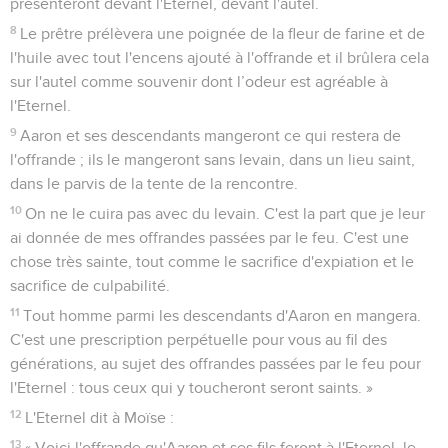
présenteront devant l'Eternel, devant l'autel.
8
Le prêtre prélèvera une poignée de la fleur de farine et de
l'huile avec tout l'encens ajouté à l'offrande et il brûlera cela
sur l'autel comme souvenir dont l’odeur est agréable à
l'Eternel.
9
Aaron et ses descendants mangeront ce qui restera de
l'offrande ; ils le mangeront sans levain, dans un lieu saint,
dans le parvis de la tente de la rencontre.
10
On ne le cuira pas avec du levain. C'est la part que je leur
ai donnée de mes offrandes passées par le feu. C'est une
chose très sainte, tout comme le sacrifice d'expiation et le
sacrifice de culpabilité.
11
Tout homme parmi les descendants d'Aaron en mangera.
C'est une prescription perpétuelle pour vous au fil des
générations, au sujet des offrandes passées par le feu pour
l'Eternel : tous ceux qui y toucheront seront saints. »
12
L'Eternel dit à Moïse :
13
« Voici l'offrande qu'Aaron et ses fils feront à l'Eternel, le