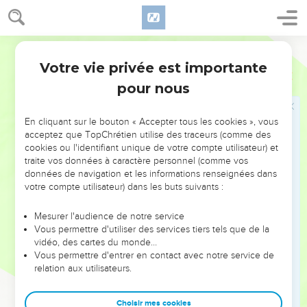
pur et l’impur, qui concernent des réalités physiques (les
animaux, l’accouchement, les différentes formes de « lèpre
», la sexualité). L’impureté rituelle, qu’il faut distinguer du
Segond 21
péché, éloignait l’Israélite du culte au tabernacle pour le
Votre vie privée est importante
Lévitique
Introduction
temps de son impureté. Par ces réalités « extérieures »,
pour nous
l’Eternel a inculqué à son peuple la nécessité d’être pur
pour s’approcher de lui et se consacrer à lui.
En cliquant sur le bouton « Accepter tous les cookies », vous
Le chapitre 16 conclut la première grande section du
acceptez que TopChrétien utilise des traceurs (comme des
cookies ou l'identifiant unique de votre compte utilisateur) et
Lévitique par la loi sur le Jour des expiations, jour
traite vos données à caractère personnel (comme vos
exceptionnel où le grand-prêtre, une fois par an, pénètre
données de navigation et les informations renseignées dans
dans le sanctuaire, au-delà du voile, pour faire l’expiation en
votre compte utilisateur) dans les buts suivants :
faveur du peuple.
Mesurer l'audience de notre service
Vous permettre d'utiliser des services tiers tels que de la
Puis vient le Code de sainteté (ch.17 à 26) qui forme une
vidéo, des cartes du monde…
unité, jalonnée par deux refrains : « Je suis l’Eternel » (18.5,6
Vous permettre d'entrer en contact avec notre service de
; 19.4 ; etc.) et : « Soyez saints, car je suis saint, moi l’Eternel,
relation aux utilisateurs.
votre Dieu » (19.2 ; 20.26). Cette section contient diverses
lois morales, rituelles et civiles, en particulier ce résumé de
Choisir mes cookies