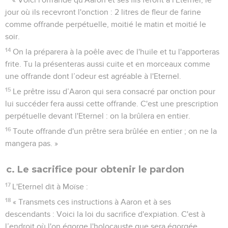
jour où ils recevront l'onction : 2 litres de fleur de farine
comme offrande perpétuelle, moitié le matin et moitié le
soir.
14
On la préparera à la poêle avec de l'huile et tu l'apporteras
frite. Tu la présenteras aussi cuite et en morceaux comme
une offrande dont l’odeur est agréable à l'Eternel.
15
Le prêtre issu d’Aaron qui sera consacré par onction pour
lui succéder fera aussi cette offrande. C'est une prescription
perpétuelle devant l'Eternel : on la brûlera en entier.
16
Toute offrande d'un prêtre sera brûlée en entier ; on ne la
mangera pas. »
c. Le sacrifice pour obtenir le pardon
17
L'Eternel dit à Moïse :
18
« Transmets ces instructions à Aaron et à ses
descendants : Voici la loi du sacrifice d'expiation. C'est à
l’endroit où l'on égorge l'holocauste que sera égorgée