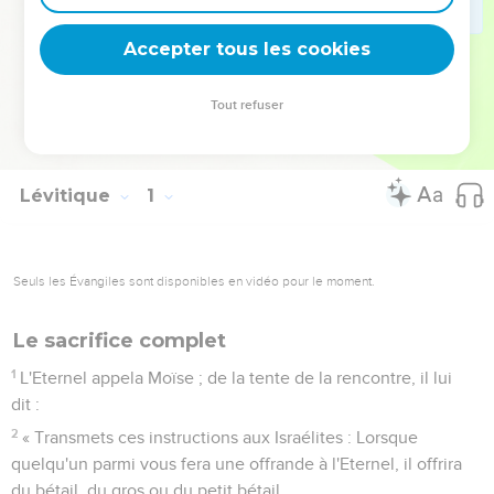
la Loi que reprendra Jésus : « Tu aimeras ton prochain
comme toi-même » (19.18).
Accepter tous les cookies
La Bible Du Semeur Copyright © 1992, 1999 by Biblica, Inc.® Used by
Tout refuser
permission. All rights reserved worldwide.
Lévitique
1
Seuls les Évangiles sont disponibles en vidéo pour le moment.
Le sacrifice complet
1
L'Eternel appela Moïse ; de la tente de la rencontre, il lui
dit :
2
« Transmets ces instructions aux Israélites : Lorsque
quelqu'un parmi vous fera une offrande à l'Eternel, il offrira
du bétail, du gros ou du petit bétail.