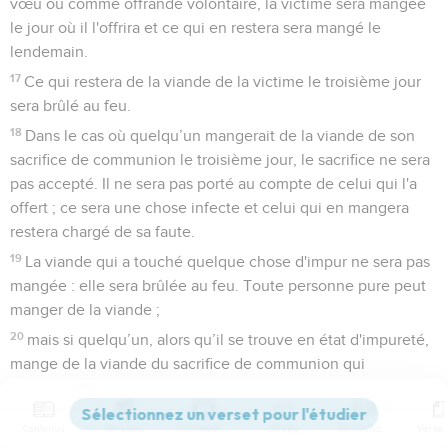
vœu ou comme offrande volontaire, la victime sera mangée
le jour où il l'offrira et ce qui en restera sera mangé le
lendemain.
17
Ce qui restera de la viande de la victime le troisième jour
sera brûlé au feu.
18
Dans le cas où quelqu’un mangerait de la viande de son
sacrifice de communion le troisième jour, le sacrifice ne sera
pas accepté. Il ne sera pas porté au compte de celui qui l'a
offert ; ce sera une chose infecte et celui qui en mangera
restera chargé de sa faute.
19
La viande qui a touché quelque chose d'impur ne sera pas
mangée : elle sera brûlée au feu. Toute personne pure peut
manger de la viande ;
20
mais si quelqu’un, alors qu’il se trouve en état d'impureté,
mange de la viande du sacrifice de communion qui
appartient à l'Eternel, il sera exclu de son peuple.
21
Et si quelqu’un touche quelque chose d'impur – une
Contenus
Versions
Commentaires
Strong
Dictionnaire
impureté humaine, un animal impur ou n’importe quelle