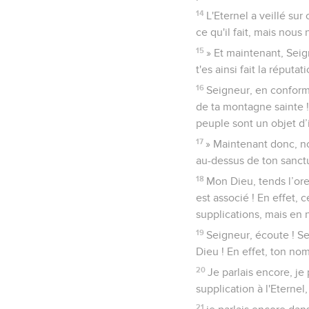
14
L'Eternel a veillé sur
ce qu'il fait, mais nous
15
» Et maintenant, Seig
t'es ainsi fait la répu
16
Seigneur, en conformit
de ta montagne sainte !
peuple sont un objet d’
17
» Maintenant donc, not
au-dessus de ton sanctu
18
Mon Dieu, tends l’ore
est associé ! En effet,
supplications, mais en
19
Seigneur, écoute ! Se
Dieu ! En effet, ton nom
20
Je parlais encore, je
supplication à l'Eterne
21