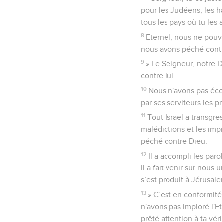
pour les Judéens, les ha
tous les pays où tu les 
8
Eternel, nous ne pouv
nous avons péché contr
9
» Le Seigneur, notre 
contre lui.
10
Nous n'avons pas écou
par ses serviteurs les p
11
Tout Israël a transgre
malédictions et les imp
péché contre Dieu.
12
Il a accompli les par
Il a fait venir sur nous 
s’est produit à Jérusal
13
» C’est en conformité
n'avons pas imploré l'
prêté attention à ta véri