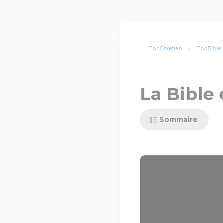
TopChrétien
TopBible
La Bible 
Sommaire