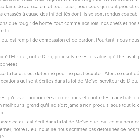
bitants de Jérusalem et tout Israël, pour ceux qui sont près et c
as chassés à cause des infidélités dont ils se sont rendus coupabl
ons que rougir de honte, tout comme nos rois, nos chefs et nos 
e toi.
Dieu, est rempli de compassion et de pardon. Pourtant, nous no
té l'Eternel, notre Dieu, pour suivre ses lois alors qu’il les avai
rophètes.
ssé ta loi et s'est détourné pour ne pas t'écouter. Alors se sont 
récations qui sont écrites dans la loi de Moïse, serviteur de Die
oles qu'il avait prononcées contre nous et contre les magistrats 
un malheur si grand qu'il ne s'est jamais rien produit, sous tout le c
em.
 avec ce qui est écrit dans la loi de Moïse que tout ce malheur n
Eternel, notre Dieu, nous ne nous sommes pas détournés de nos f
té.