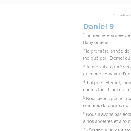
Ces vidéos 
Daniel 9
1
La première année de r
Babyloniens,
2
la première année de 
indiqué par l'Eternel a
3
Je me suis tourné vers
et en me couvrant d’un
4
J’ai prié l'Eternel, mo
gardes ton alliance et 
5
Nous avons péché, no
sommes détournés de t
6
Nous n'avons pas écout
à nos ancêtres et à tou
7
» Seigneur, tu es jus