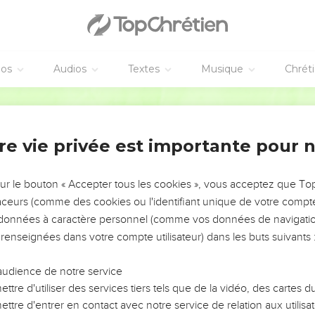
éos
Audios
Textes
Musique
Chrét
re vie privée est importante pour 
NEMENT DE L’ANNÉE !
ÉVITER LES VOTRES ?
sur le bouton « Accepter tous les cookies », vous acceptez que T
traceurs (comme des cookies ou l'identifiant unique de votre compte 
tes, leur impact, leur foi ou leur vision. Mais on voit
s données à caractère personnel (comme vos données de navigatio
fficiles qu'ils ont traversés, alors même que ce sont
 renseignées dans votre compte utilisateur) dans les buts suivants 
audience de notre service
s, et responsables reviennent sur les erreurs
 avancer avec plus de sagesse afin que leurs erreurs
ttre d'utiliser des services tiers tels que de la vidéo, des cartes
un ministère, une équipe, un groupe ou une famille,
ttre d'entrer en contact avec notre service de relation aux utilisat