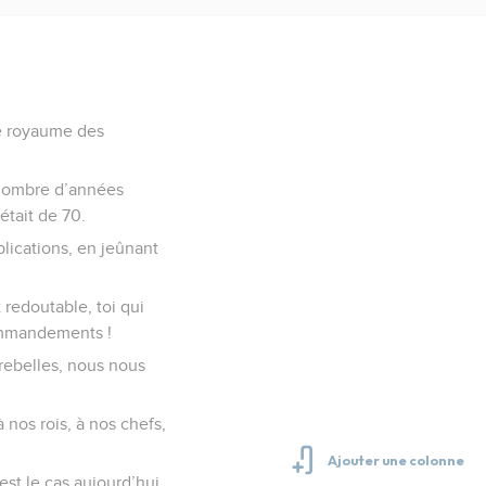
le royaume des
e nombre d’années
était de 70.
lications, en jeûnant
t redoutable, toi qui
commandements !
rebelles, nous nous
 nos rois, à nos chefs,
st le cas aujourd’hui