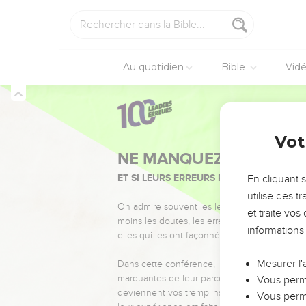
Au quotidien
Bible
Vid
Vot
NE MANQUEZ PAS L’ÉVÉ
ET SI LEURS ERREURS POUVAIENT VOUS 
En cliquant 
utilise des 
On admire souvent les leaders pour leurs réussi
et traite vo
moins les doutes, les erreurs et les saisons di
informations
elles qui les ont façonnés.
Mesurer l'
Dans cette conférence, leaders, entrepreneur
marquantes de leur parcours et les clés pour
Vous perme
deviennent vos tremplins. Que vous guidiez 
Vous perme