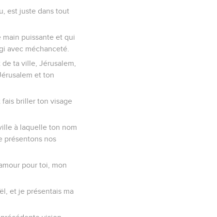
u, est juste dans tout
e main puissante et qui
 agi avec méchanceté.
 de ta ville, Jérusalem,
Jérusalem et ton
fais briller ton visage
ville à laquelle ton nom
te présentons nos
r amour pour toi, mon
ël, et je présentais ma