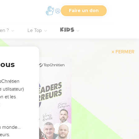
Faire un don
ien ?
Le Top
FERMER
nous
opChrétien
utilisateur)
n et les
:
 du monde…
eurs.