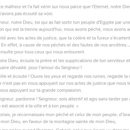
 ce malheur et l'a fait venir sur nous parce que l'Eternel, notre Die
 n'avons pas écouté sa voix.
neur, notre Dieu, toi qui as fait sortir ton peuple d'Egypte par un
tation qui est la tienne aujourd'hui, nous avons péché, nous avons
é avec tes actes de justice, que ta colère et ta fureur s’écartent
 En effet, à cause de nos péchés et des fautes de nos ancêtres, 
insulte pour tous ceux qui nous entourent.
re Dieu, écoute la prière et les supplications de ton serviteur et 
aire dévasté, pour l'amour du Seigneur !
ille et écoute ! Ouvre les yeux et regarde nos ruines, regarde la 
 ce n'est pas en nous appuyant sur nos actes de justice que nous 
 nous appuyant sur ta grande compassion.
igneur, pardonne ! Seigneur, sois attentif et agis sans tarder pa
 est associé à ta ville et à ton peuple. »
 priais, je reconnaissais mon péché et celui de mon peuple, d’Isra
l, mon Dieu, en faveur de la montagne sainte de mon Dieu,