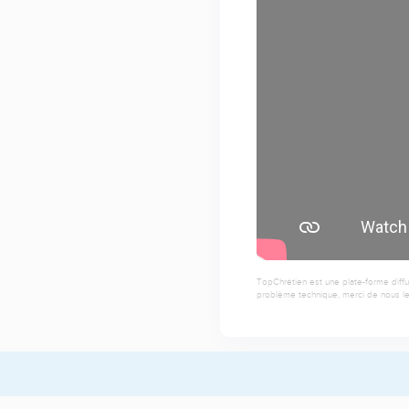
TopChrétien est une plate-forme diffu
problème technique, merci de nous le