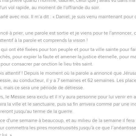
s ma prière quand l'homme, Gabriel, celui que j'avais vu dans ma
'un vol rapide, au moment de l'offrande du soir.
arlé avec moi. Il m’a dit : « Daniel, je suis venu maintenant pour o
é à prier, une parole est sortie et je viens pour te l'annoncer, 
tentif à la parole et comprends la vision !
ui ont été fixées pour ton peuple et pour ta ville sainte pour fai
hés, pour expier la faute et amener la justice éternelle, pour m
 pour consacrer par onction le lieu très saint.
is attentif ! Depuis le moment où la parole a annoncé que Jérusa
essie, au conducteur, il y a 7 semaines et 62 semaines. Les place
ts, mais ce sera une période de détresse.
, le Messie sera exclu et il n’y aura personne pour lui venir en 
ira la ville et le sanctuaire, puis sa fin arrivera comme par une in
reront jusqu'au terme de la guerre.
nce d'une semaine à beaucoup, et au milieu de la semaine il fera c
eur commettra les pires monstruosités jusqu'à ce que l’anéantiss
lui. »