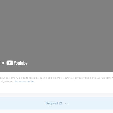
seur de contenu de partenaires de qualité sélectionnés. Toutefois, si vous veniez à trouver un contenu
 signaler en
cliquant sur ce lien
.
Segond 21