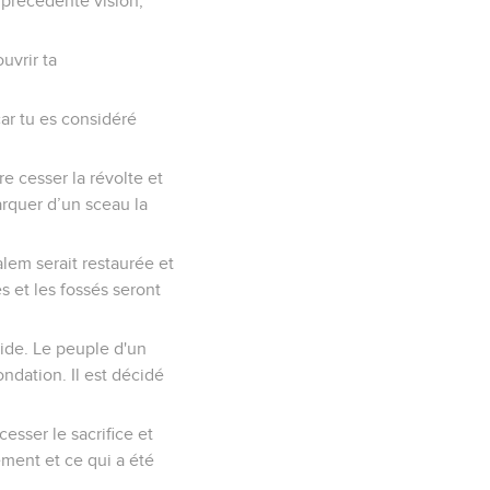
 précédente vision,
uvrir ta
car tu es considéré
re cesser la révolte et
arquer d’un sceau la
lem serait restaurée et
s et les fossés seront
aide. Le peuple d'un
ondation. Il est décidé
esser le sacrifice et
ement et ce qui a été