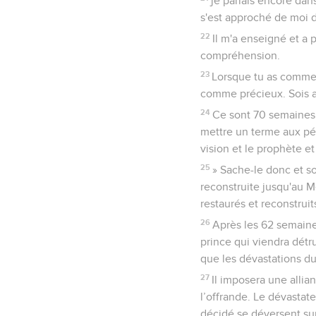
je parlais encore dan
s'est approché de moi d
22
Il m'a enseigné et a p
compréhension.
23
Lorsque tu as commenc
comme précieux. Sois at
24
Ce sont 70 semaines q
mettre un terme aux péc
vision et le prophète et
25
» Sache-le donc et so
reconstruite jusqu'au M
restaurés et reconstrui
26
Après les 62 semaines
prince qui viendra détru
que les dévastations du
27
Il imposera une allia
l’offrande. Le dévastat
décidé se déversent sur 