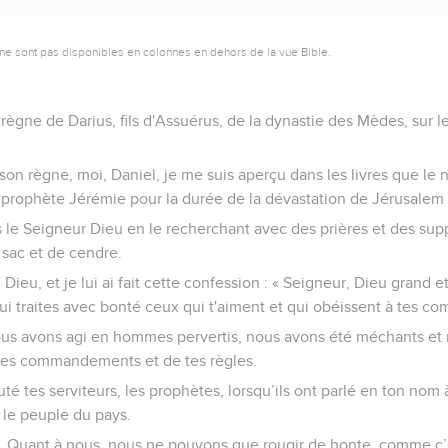
ne sont pas disponibles en colonnes en dehors de la vue Bible.
ègne de Darius, fils d'Assuérus, de la dynastie des Mèdes, sur 
son règne, moi, Daniel, je me suis aperçu dans les livres que l
u prophète Jérémie pour la durée de la dévastation de Jérusalem 
 le Seigneur Dieu en le recherchant avec des prières et des supp
 sac et de cendre.
n Dieu, et je lui ai fait cette confession : « Seigneur, Dieu grand e
qui traites avec bonté ceux qui t'aiment et qui obéissent à tes 
us avons agi en hommes pervertis, nous avons été méchants et 
es commandements et de tes règles.
é tes serviteurs, les prophètes, lorsqu’ils ont parlé en ton nom à
t le peuple du pays.
te. Quant à nous, nous ne pouvons que rougir de honte, comme c’e